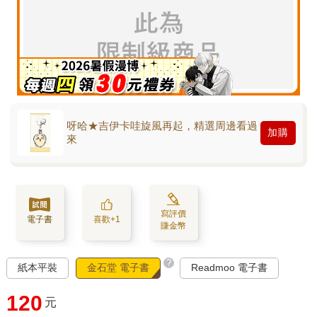
呀哈★吉伊卡哇旋風再起，精選周邊看過
加購
來
寫評價
電子書
喜歡+1
賺金幣
?
紙本平裝
金石堂 電子書
Readmoo 電子書
120
元