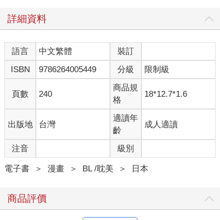
詳細資料
語言
中文繁體
裝訂
ISBN
9786264005449
分級
限制級
商品規
頁數
240
18*12.7*1.6
格
適讀年
出版地
台灣
成人適讀
齡
注音
級別
電子書
＞
漫畫
＞
BL /耽美
＞
日本
商品評價