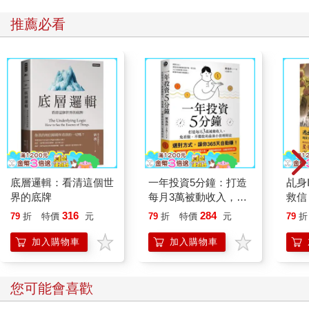
推薦必看
底層邏輯：看清這個世
一年投資5分鐘：打造
乩身
界的底牌
每月3萬被動收入，免
救信
看盤、不選股的最強小
316
284
79
折
特價
元
79
折
特價
元
79
折
資理財法
加入購物車
加入購物車
您可能會喜歡