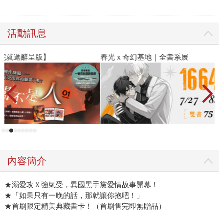
活動訊息
春光ｘ奇幻基地｜全書系展
2
內容簡介
★溺愛攻Ｘ強氣受，異國黑手黨愛情故事開幕！
★「如果只有一晚的話，那就讓你抱吧！」
★首刷限定精美典藏書卡！（首刷售完即無贈品）