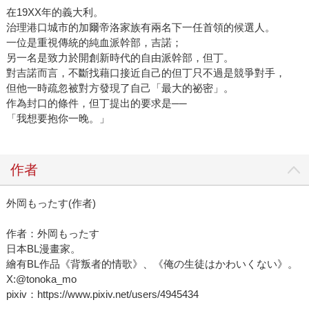
在19XX年的義大利。
治理港口城市的加爾帝洛家族有兩名下一任首領的候選人。
一位是重視傳統的純血派幹部，吉諾；
另一名是致力於開創新時代的自由派幹部，但丁。
對吉諾而言，不斷找藉口接近自己的但丁只不過是競爭對手，
但他一時疏忽被對方發現了自己「最大的祕密」。
作為封口的條件，但丁提出的要求是──
「我想要抱你一晚。」
作者
外岡もったす(作者)
作者：外岡もったす
日本BL漫畫家。
繪有BL作品《背叛者的情歌》、《俺の生徒はかわいくない》。
X:@tonoka_mo
pixiv：https://www.pixiv.net/users/4945434