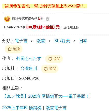
認購希望書包，幫助弱勢孩童上學不中斷！
5
預計最高可得金幣
點
?
100累1點 4點抵1元
HAPPY GO享
折抵無上限
分類：
電子書
＞
漫畫
＞
BL /耽美
＞
日本
追蹤
作者：
外岡もったす
追蹤
出版社：
台灣角川
追蹤
出版日：
2024/09/26
相關主題：
【BL／耽美】2025年度暢銷百大──電子書版！
2025上半年BL暢銷榜｜漫畫電子書