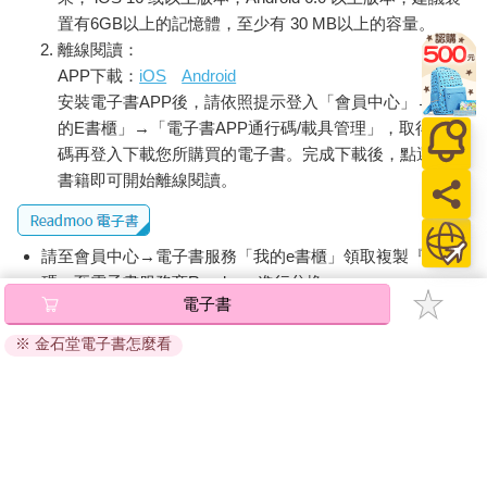
置有6GB以上的記憶體，至少有 30 MB以上的容量。
離線閱讀：
APP下載：
iOS
Android
安裝電子書APP後，請依照提示登入「會員中心」→「我
的E書櫃」→「電子書APP通行碼/載具管理」，取得通行
碼再登入下載您所購買的電子書。完成下載後，點選任一
書籍即可開始離線閱讀。
請至會員中心→電子書服務「我的e書櫃」領取複製『兌換
碼』至電子書服務商Readmoo進行兌換。
電子書
退換貨須知：
※ 金石堂電子書怎麼看
因版權保護，您在金石堂所購買的電子書僅能以金石堂專屬
的閱讀軟體開啟閱讀，無法以其他閱讀器或直接下載檔案。
依據「消費者保護法」第19條及行政院消費者保護處公告之
「通訊交易解除權合理例外情事適用準則」，非以有形媒介
提供之數位內容或一經提供即為完成之線上服務，經消費者
事先同意始提供。（如：電子書、電子雜誌、下載版軟體、