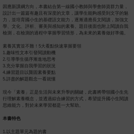
因應新課綱方向，本書結合第一線國小教師與學會師資群力量，
設計出一篇篇有趣且有深度的文章，讓學生能夠感受到文字的魅
力，並培育國小生的基礎語文能力，逐漸適應長文閱讀，加強文
學、文化、評析、審美與感知的素養。題目後面也附上閱讀自我
檢測，在檢測的過程中掌握學習情形，為未來的素養做好準備。
素養其實並不難！5大看點快速掌握要領
1.趣味性文本引發閱讀動機
2.引導學生循序漸進地思考
3.充分掌握自我學習的狀況
4.練習題目以龔固素養要點
5.詳盡的解題觀念一看就懂
現今「素養」正是生活與未來升學的關鍵，此書將帶領國小生先
行理解素養概念，並透過綜合練習的方式，希望提升國小生閱讀
思維能力，對於未來學習都是一大幫助。
本書特色
1.以主題單元為題的書