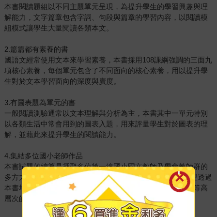
本書閱讀題組以不同主題單元呈現，為提升學生的學習興趣與理
解能力，文字篇章包含字詞、句段與篇章的學習內容，以閱讀模
組模式讓學生大量閱讀各類本文。
2.篇篇都有素養的書
國語文經常使用文本來學習素養，本書採用108課綱強調的三面九
項核心素養，每個單元包含了不同面向的核心素養，用以提升學
生對於文本學習面向的深度與廣度。
3.有圖表題為單元的書
一般閱讀測驗通常以文本理解與分析為主，本書其中一單元特別
以各類生活中常會用到的圖表入題，用來評量學生對於圖表的理
解，並藉此來提升學生的閱讀能力。
4.集結多位國小老師作品
本書試題的編纂是凝聚多位第一線國小國文教師及學會教師群的
多方力量，目的在於成為108課綱國語文閱讀教材。我們期望透過
本書培育學生字詞辨識、文意理解及統整、推論理解與詮釋等高
層次的閱讀能力素養。