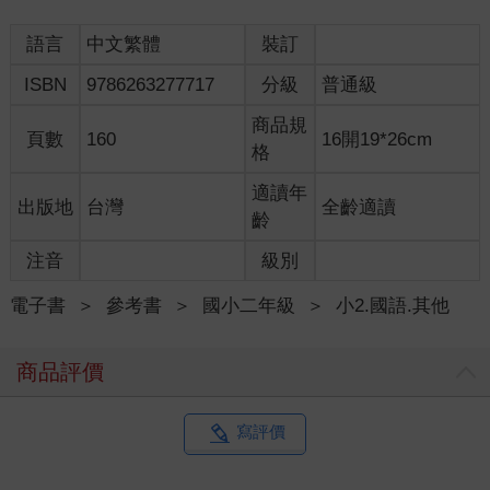
語言
中文繁體
裝訂
ISBN
9786263277717
分級
普通級
商品規
頁數
160
16開19*26cm
格
適讀年
出版地
台灣
全齡適讀
齡
注音
級別
電子書
＞
參考書
＞
國小二年級
＞
小2.國語.其他
商品評價
寫評價