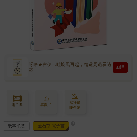
呀哈★吉伊卡哇旋風再起，精選周邊看過
加購
來
寫評價
電子書
喜歡+1
賺金幣
?
紙本平裝
金石堂 電子書