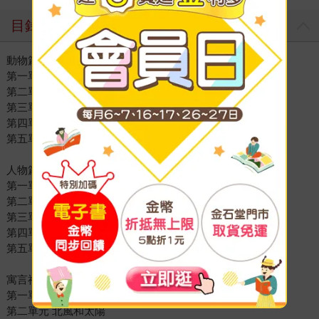
目錄
動物篇
第一單元 山羊國
第二單元 狐假虎威
第三單元 朝三暮四
第四單元 井底之蛙
第五單元 貪心的狗
人物篇
第一單元 火山爆發了
第二單元 我的天使爺爺
第三單元 有愛心的陳樹菊女士
第四單元 孔融讓梨
第五單元 東施效顰
寓言神話篇
第一單元 三年坡
第二單元 北風和太陽