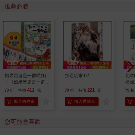
推薦必看
如果西遊是一群喵(1)
叛逆玩家 02
北歐
：《如果歷史是一群
福國
喵》作者最新力作，附
411
221
79
折
特價
元
79
折
特價
元
79
折
【首卷特典】拉頁
加入購物車
加入購物車
您可能會喜歡