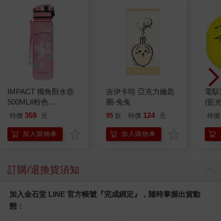
IMPACT 獨角獸水壺
吉伊卡哇 亞克力鑰匙
電馭
500ML#粉色
圈-兔兔
(藍
IM00B11PK
359
124
特價
元
95
折
特價
元
特價
加入購物車
加入購物車
訂購/退換貨須知
加入金石堂 LINE 官方帳號『完成綁定』，隨時掌握出貨動
態：