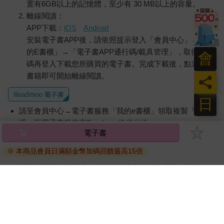
置有6GB以上的記憶體，至少有 30 MB以上的容量。
離線閱讀：
APP下載：
iOS
Android
安裝電子書APP後，請依照提示登入「會員中心」→「我
的E書櫃」→「電子書APP通行碼/載具管理」，取得通行
會
碼再登入下載您所購買的電子書。完成下載後，點選任一
書籍即可開始離線閱讀。
員
日
請至會員中心→電子書服務「我的e書櫃」領取複製『兌換
碼』至電子書服務商Readmoo進行兌換。
電子書
退換貨須知：
※ 本商品會員日滿額金幣加碼回饋最高15倍
因版權保護，您在金石堂所購買的電子書僅能以金石堂專屬
的閱讀軟體開啟閱讀，無法以其他閱讀器或直接下載檔案。
依據「消費者保護法」第19條及行政院消費者保護處公告之
「通訊交易解除權合理例外情事適用準則」，非以有形媒介
提供之數位內容或一經提供即為完成之線上服務，經消費者
事先同意始提供。（如：電子書、電子雜誌、下載版軟體、
虛擬商品…等），
不受「網購服務需提供七日鑑賞期」的限