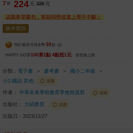
224
7
折
元
320
元
認購希望書包，幫助弱勢孩童上學不中斷！
版本查詢
10
預計最高可得金幣
點
?
100累1點 4點抵1元
HAPPY GO享
折抵無上限
分類：
電子書
＞
參考書
＞
國小二年級
＞
小2.國語.其他
追蹤
作者：
中華未來學校教育學會師資群
追蹤
出版社：
大碩教育
追蹤
出版日：
2023/11/27