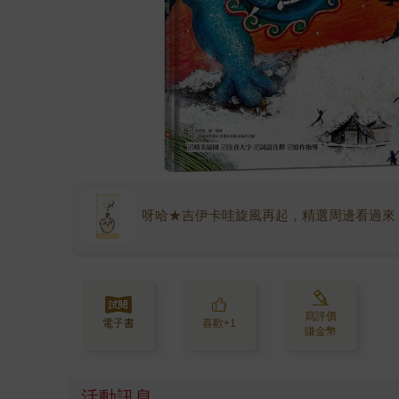
呀哈★吉伊卡哇旋風再起，精選周邊看過來
寫評價
電子書
喜歡+1
賺金幣
活動訊息