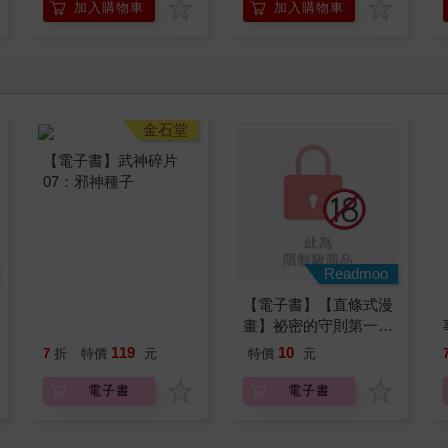
加入購物車
加入購物車
金石堂
Readmoo
【電子書】武神碎片
【電子書】【直條式漫
07：邪神種子
畫】祕密的守則第一條
完全版 12 (完)
119
10
7
折
特價
元
特價
元
電子書
電子書