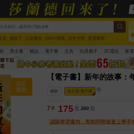
圭吾
楊双子
公益書包
16647續集
吉伊卡哇
通靈藥師
路邊攤新作
馬斯克
玩具總動員5
超慢跑
館
英文書
雜誌
電子書
文具
玩具親子
3C電玩
家
【電子書】新年的故事：
固定
版型
?
精裝
金石堂 電子書
175
7
折
元
250
元
認購希望書包，幫助弱勢孩童上學不