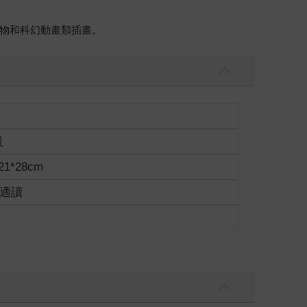
物和科幻動畫類插畫。
級
1*28cm
歲適讀