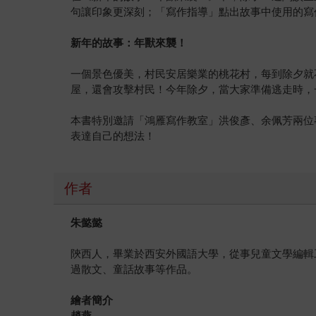
句讓印象更深刻；「寫作指導」點出故事中使用的寫
新年的故事：年獸來襲！
一個景色優美，村民安居樂業的桃花村，每到除夕就
屋，還會攻擊村民！今年除夕，當大家準備逃走時，
本書特別邀請「鴻雁寫作教室」洪俊彥、余佩芳兩位
表達自己的想法！
作者
朱懿懿
陝西人，畢業於西安外國語大學，從事兒童文學編輯
過散文、童話故事等作品。
繪者簡介
趙燕