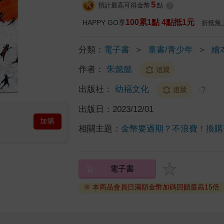
5
預計最高可得金幣
點
?
100累1點 4點抵1元
HAPPY GO享
折抵無
分類：
電子書
＞
童書/青少年
＞
繪
作者：
朱懿懿
追蹤
出版社：
幼福文化
追蹤
?
出版日：
2023/12/01
加購
相關主題：
金幣要過期？不浪費！換購
電子書
※ 本商品會員日滿額金幣加碼回饋最高15倍