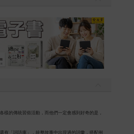
吃一點〉第二波
金石堂2026海
各樣的傳統習俗活動，而他們一定會感到好奇的是，
還有「詞語庫」，統整故事中出現過的詞彙，搭配例