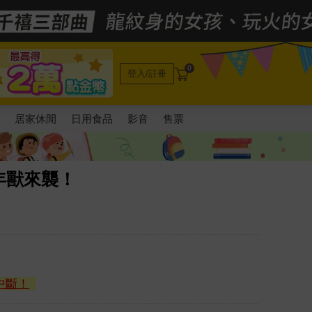
0
登入/註冊
電
居家休閒
日用食品
影音
售票
年獸來襲！
中斷！