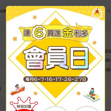
油畫美術學。現為插畫師，擅長水彩、綜合材料插畫，以及動物、人
裝訂
分級
普通
商品規格
菊8開2
適讀年齡
4~6
級別
說