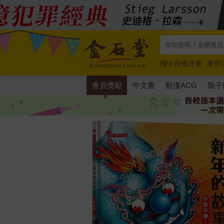
國中自修評量
東野
唯紅花綻放
奧德賽
會員獎勵
中文書
動漫ACG
親子