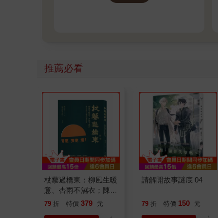
推薦必看
杖藜過橋東：柳風生暖
請解開故事謎底 04
意、杏雨不濕衣；陳亮
恭談以心轉境的適齡漫
379
150
79
折
特價
元
79
折
特價
元
想