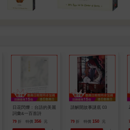
日花閃爍：台語的美麗
請解開故事謎底 03
詞彙&一百首詩
356
150
79
折
特價
元
79
折
特價
元