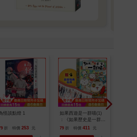
為怪談點燈 1
如果西遊是一群喵(1)
刪掉容
：《如果歷史是一群
喵》作者最新力作，附
253
411
79
折
特價
元
79
折
特價
元
79
折
【首卷特典】拉頁