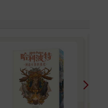
「
一本
是先