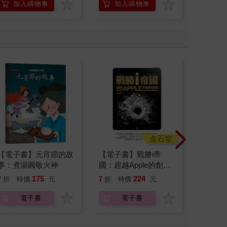
加入購物車
加入購物車
加
金石堂
【電子書】元宵節的故
【電子書】戰勝i帝
【電子
事：煮湯圓敬火神
國：超越Apple的創新
味 上 (1
策略
175
224
10
7
折
特價
元
7
折
特價
元
特價
電子書
電子書