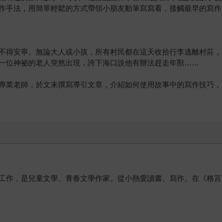
作手法，用簡單輕鬆的方式帶領小朋友動筆寫寫看，接觸最早的寫作
不得安寧。無論大人或小孩，所有村民都在這天收拾行李逃離村莊，
一位神祕的老人突然出現，誇下海口說他有辦法趕走年獸……
專業老師，於文末撰寫導引文章，介紹如何使用故事中的寫作技巧，
工作，是兒童文學、青春文學作家。從小熱愛讀書、寫作。在《格言