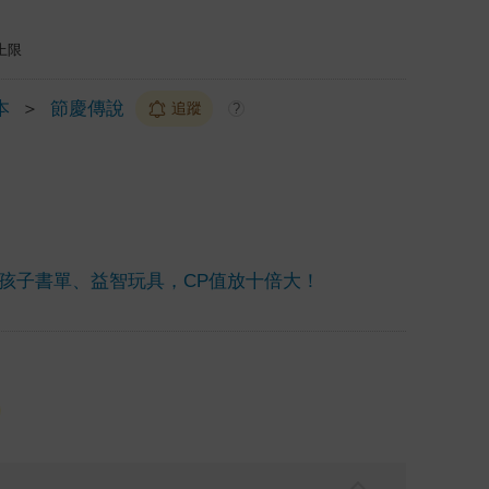
上限
本
＞
節慶傳說
追蹤
?
孩子書單、益智玩具，CP值放十倍大！