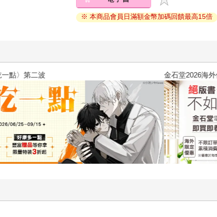
※ 本商品會員日滿額金幣加碼回饋最高15倍
2026金石堂暑假漫博〈你好，我