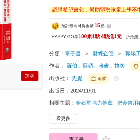
認購希望書包，幫助弱勢孩童上學不
15
預計最高可得金幣
點
?
100累1點 4點抵1元
HAPPY GO享
折抵無
分類：
電子書
＞
財經企管
＞
職場
作者：
羅伯．蘇頓、哈吉．拉奧
加購
出版社：
先覺
追蹤
?
出版日：
2024/11/01
相關主題：
金石堂強力推薦
把金幣用
看更多
電子書