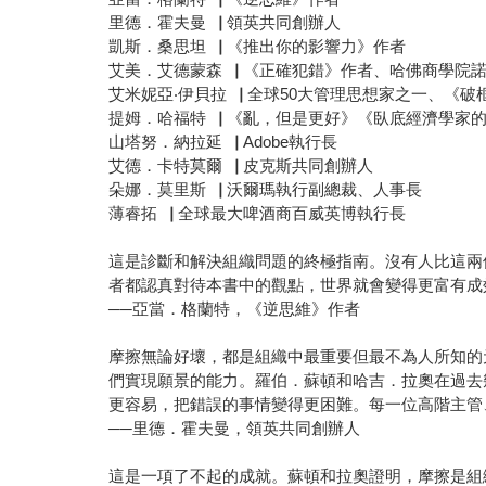
里德．霍夫曼▕ 領英共同創辦人
凱斯．桑思坦▕ 《推出你的影響力》作者
艾美．艾德蒙森▕ 《正確犯錯》作者、哈佛商學院
艾米妮亞‧伊貝拉▕ 全球50大管理思想家之一、《破
提姆．哈福特▕ 《亂，但是更好》《臥底經濟學家的
山塔努．納拉延▕ Adobe執行長
艾德．卡特莫爾▕ 皮克斯共同創辦人
朵娜．莫里斯▕ 沃爾瑪執行副總裁、人事長
薄睿拓▕ 全球最大啤酒商百威英博執行長
這是診斷和解決組織問題的終極指南。沒有人比這兩
者都認真對待本書中的觀點，世界就會變得更富有成
──亞當．格蘭特，《逆思維》作者
摩擦無論好壞，都是組織中最重要但最不為人所知的
們實現願景的能力。羅伯．蘇頓和哈吉．拉奧在過去
更容易，把錯誤的事情變得更困難。每一位高階主管
──里德．霍夫曼，領英共同創辦人
這是一項了不起的成就。蘇頓和拉奧證明，摩擦是組