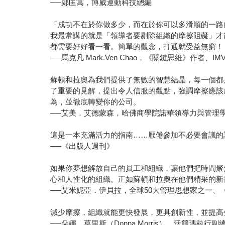
──鄭匡寓，博威運動科技總編
「成功不在於你做多少，而在於你可以多滑順的一路
我最常講的就是「領導者要剔除組織的摩擦阻礙」才
都需要好好看一看。簡單的觀念，打通就受益無窮！
──馬克凡 Mark.Ven Chao，《關鍵思維》作者、I
蘇頓和拉奧為我們提供了無數的智慧結晶，每一個都
了重要的見解，提出令人信服的觀點，強調摩擦應該
為，並徹底轉變你的公司。
──艾美．艾德蒙森，哈佛商學院諾華領導力與管理
這是一本充滿活力的指南……厭倦參加不必要會議的
──《出版人週刊》
如果你夢想解放自己的員工和組織，讓他們把時間聚
心和人性化的組織。正如蘇頓和拉奧在他們精采的新
──艾米妮亞．伊貝拉，全球50大管理思想家之一、
減少摩擦，組織就能更快發展，更具創新性，並提高
──朵娜．莫里斯（Donna Morris），沃爾瑪執行