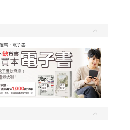
吃一點〉第二波
金石堂2026海