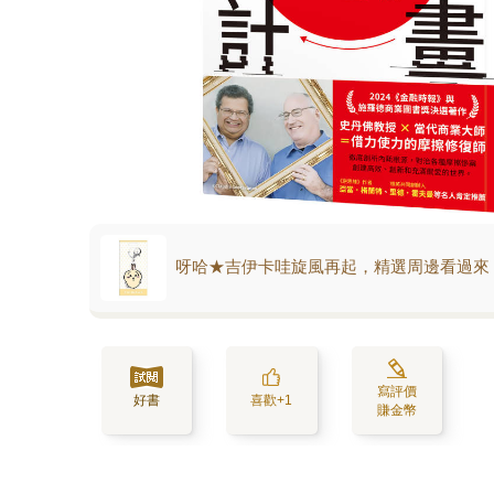
呀哈★吉伊卡哇旋風再起，精選周邊看過來
寫評價
好書
喜歡+1
賺金幣