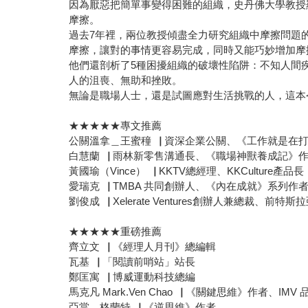
因為厭惡把簡單事變得困難的組織，史丹佛大學教授
摩擦。
過去7年裡，兩位教授傾盡全力研究組織中摩擦問題
摩擦，讓對的事情更容易完成，同時又能巧妙增加摩
他們還剖析了5種困擾組織的破壞性陷阱：不知人間
人的沮喪、無助和挫敗。
無論是職場人士，還是試圖應對生活挑戰的人，這本
★★★★★專文推薦
公關溫拿＿王蜜穜▕ 資深企業公關、《工作就是在
白慧蘭▕ 雨林新零售溝通長、《職場神獸養成記》
黃國瑜（Vince）▕ KKTV總經理、KKCulture產品長
愛瑞克▕ TMBA 共同創辦人、《內在成就》系列作
劉俊成▕ Xelerate Ventures創辦人兼總裁、前特
★★★★★重磅推薦
齊立文▕ 《經理人月刊》總編輯
瓦基▕ 「閱讀前哨站」站長
鄭匡寓▕ 博威運動科技總編
馬克凡 Mark.Ven Chao▕ 《關鍵思維》作者、IMV
亞當．格蘭特▕ 《逆思維》作者