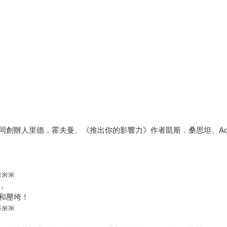
同創辦人里德．霍夫曼、《推出你的影響力》作者凱斯．桑思坦、Ad
※※※
，
和壓垮！
※※※