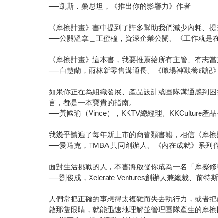
──凱斯．桑思坦，《推出你的影響力》作者
《摩擦計畫》書中提到了許多幫助我們減少內耗、提
──公關溫拿＿王蜜穜，資深企業公關、《工作就是
《摩擦計畫》這本書，我要推薦給所有主管、有志當
──白慧蘭，雨林新零售溝通長、《職場神獸養成記
如果你正在為組織發展、產品設計或團隊溝通感到困
言，都是一本寶貴的指南。
──黃國瑜（Vince），KKTV總經理、KKCulture產
我幾乎讀遍了每年新上市的商管類書籍，相信《摩擦
──愛瑞克，TMBA 共同創辦人、《內在成就》系列
面對生活挑戰的人，本書將啟發你成為一名「摩擦修
──劉俊成，Xelerate Ventures創辦人兼總裁、
人們常把正確的事想得太複雜而失去執行力，或者把
啟那隻眼睛，就能迅速地理解並管理團隊產生的摩擦