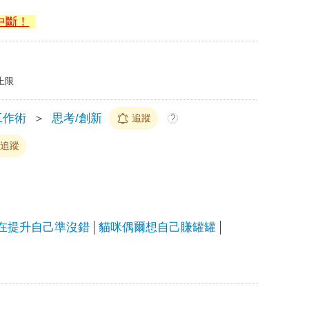
中斷！
上限
工作術
＞
思考/創新
追蹤
?
追蹤
在提升自己準沒錯
貓咪偶爾想自己賺罐罐