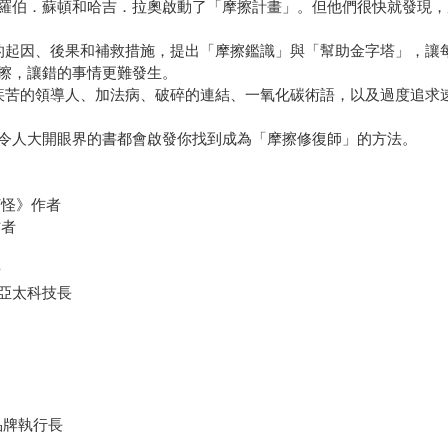
羅伯．蘇頓和哈吉．拉奧啟動了「摩擦計畫」。但他們很快就發現，
的起因、後果和補救措施，提出「摩擦鑑識」與「幫助金字塔」，讓
擦，讓錯的事情更難發生。
疾苦的領導人、加法病、破碎的連結、一氧化碳術語，以及過度追求
令人大開眼界的書都會啟發你找到成為「摩擦修復師」的方法。
打怪》作者
作者
者
斯拉亞太科技長
 品牌執行長