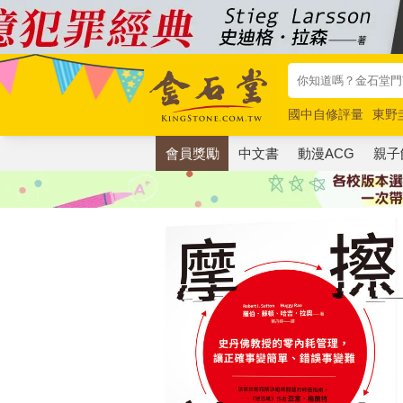
國中自修評量
東野
唯紅花綻放
奧德賽
會員獎勵
中文書
動漫ACG
親子