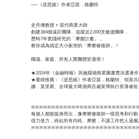
──《逆思維》作者亞當．格蘭特
史丹佛教授 × 當代商業大師
創建384個遠距團隊、追蹤近2,000支敏捷團隊，
歷時7年實踐研究的「摩擦計畫」，
教你成為搞定大小衝突的「摩擦修復師」！
職場、家庭、所有人際團體皆適用！
★2024年《金融時報》與施羅德商業圖書獎決選著作
★重磅推薦：《逆思維》作者亞當．格蘭特、領英共
娜．莫里斯、全球最大啤酒商百威英博執行長薄睿拓
※※※※※※※※※※※※※※※※※※※※※※※※※※
每個人都能挺身而出，像摩擦修復師一樣思考和行動
借力使力，終結所有內耗、摩擦，不讓工作把人逼瘋
※※※※※※※※※※※※※※※※※※※※※※※※※※