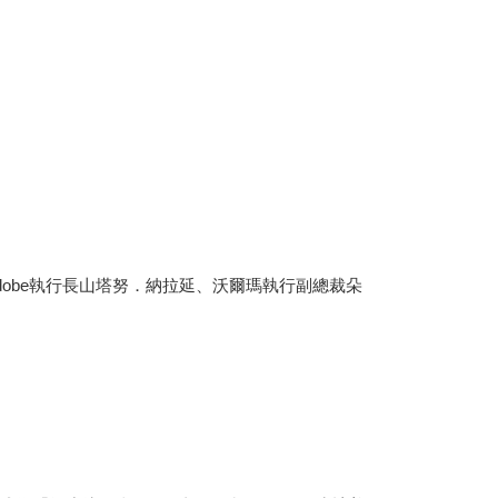
obe執行長山塔努．納拉延、沃爾瑪執行副總裁朵