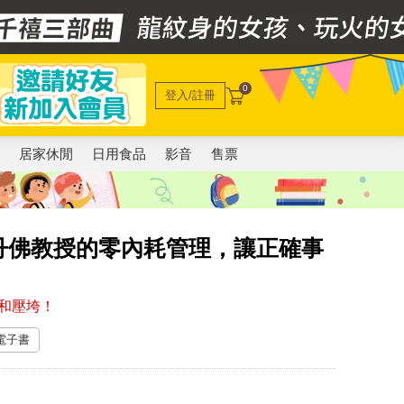
0
登入/註冊
電
居家休閒
日用食品
影音
售票
丹佛教授的零內耗管理，讓正確事
和壓垮！
 電子書