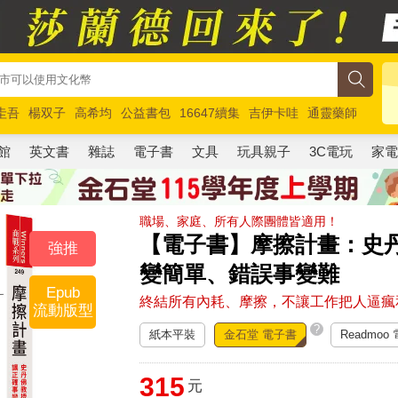
圭吾
楊双子
高希均
公益書包
16647續集
吉伊卡哇
通靈藥師
路邊攤新作
馬斯克
玩具總動員5
超慢跑
館
英文書
雜誌
電子書
文具
玩具親子
3C電玩
家
職場、家庭、所有人際團體皆適用！
【電子書】摩擦計畫：史
強推
變簡單、錯誤事變難
Epub
終結所有內耗、摩擦，不讓工作把人逼瘋
流動版型
?
紙本平裝
金石堂 電子書
Readmoo
315
元