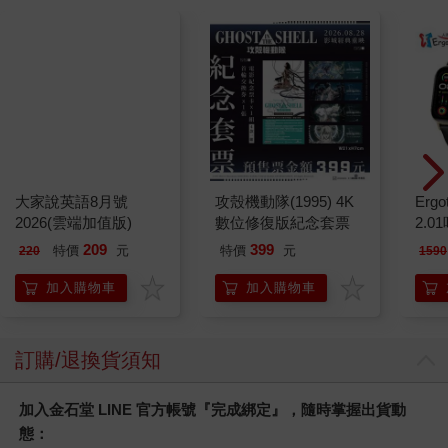
大家說英語8月號
2026(雲端加值版)
攻殼機動隊(1995) 4K
Ergot
數位修復版紀念套票
2.
209
399
特價
元
特價
元
220
1590
加入購物車
加入購物車
訂購/退換貨須知
加入金石堂 LINE 官方帳號『完成綁定』，隨時掌握出貨動
態：