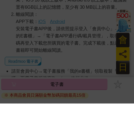
置有6GB以上的記憶體，至少有 30 MB以上的容量。
離線閱讀：
APP下載：
iOS
Android
安裝電子書APP後，請依照提示登入「會員中心」→「我
的E書櫃」→「電子書APP通行碼/載具管理」，取得通行
會
碼再登入下載您所購買的電子書。完成下載後，點選任一
書籍即可開始離線閱讀。
員
日
請至會員中心→電子書服務「我的e書櫃」領取複製『兌換
碼』至電子書服務商Readmoo進行兌換。
電子書
退換貨須知：
※ 本商品會員日滿額金幣加碼回饋最高15倍
因版權保護，您在金石堂所購買的電子書僅能以金石堂專屬
的閱讀軟體開啟閱讀，無法以其他閱讀器或直接下載檔案。
依據「消費者保護法」第19條及行政院消費者保護處公告之
「通訊交易解除權合理例外情事適用準則」，非以有形媒介
提供之數位內容或一經提供即為完成之線上服務，經消費者
事先同意始提供。（如：電子書、電子雜誌、下載版軟體、