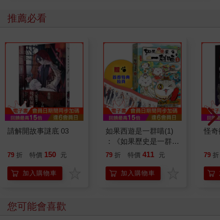
推薦必看
請解開故事謎底 03
如果西遊是一群喵(1)
怪奇
：《如果歷史是一群
喵》作者最新力作，附
150
411
79
折
特價
元
79
折
特價
元
79
折
【首卷特典】拉頁
加入購物車
加入購物車
您可能會喜歡