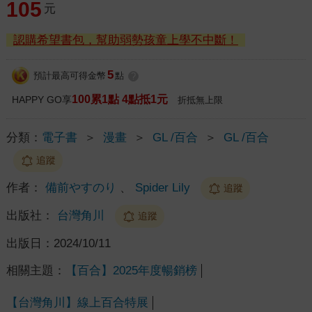
105
元
認購希望書包，幫助弱勢孩童上學不中斷！
5
預計最高可得金幣
點
?
100累1點 4點抵1元
HAPPY GO享
折抵無上限
分類：
電子書
＞
漫畫
＞
GL /百合
＞
GL /百合
追蹤
作者：
備前やすのり
、
Spider Lily
追蹤
出版社：
台灣角川
追蹤
出版日：
2024/10/11
相關主題：
【百合】2025年度暢銷榜
【台灣角川】線上百合特展