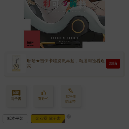
呀哈★吉伊卡哇旋風再起，精選周邊看過
加購
來
寫評價
電子書
喜歡+1
賺金幣
?
紙本平裝
金石堂 電子書