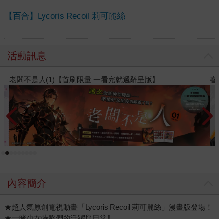
【百合】Lycoris Recoil 莉可麗絲
活動訊息
春光ｘ奇幻基地｜全書系展
2
內容簡介
★超人氣原創電視動畫「Lycoris Recoil 莉可麗絲」漫畫版登場！
★一睹少女特務們的活躍與日常!!