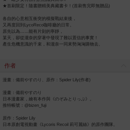
★首刷限定！隨書贈精美典藏書卡！(首刷售完即無贈品)
各自的心意相互衝突的模擬戰結束後，
又再度回到LycoReco咖啡廳的日常。
原先以為……能有片刻的寧靜，
某天，卻從瀧奈的穿著中發現了難以置信的事實！
產生危機意識的千束，和瀧奈一同來勢洶洶購物去。
作者
漫畫：備前やすのり、原作：Spider Lily(作者)
漫畫：備前やすのり
日本漫畫家，繪有本作與《のぞみとりっぷ》。
推特帳號：@bizen_fuji
原作：Spider Lily
日本原創電視動畫《Lycoris Recoil 莉可麗絲》的原作團隊。