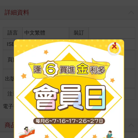
詳細資料
語言
中文繁體
裝訂
ISBN
9786264006989
分級
普通級
商品規
頁數
164
18*12.7*1.1
格
適讀年
出版地
台灣
全齡適讀
齡
注音
級別
電子書
＞
漫畫
＞
GL /百合
＞
GL /百合
商品評價