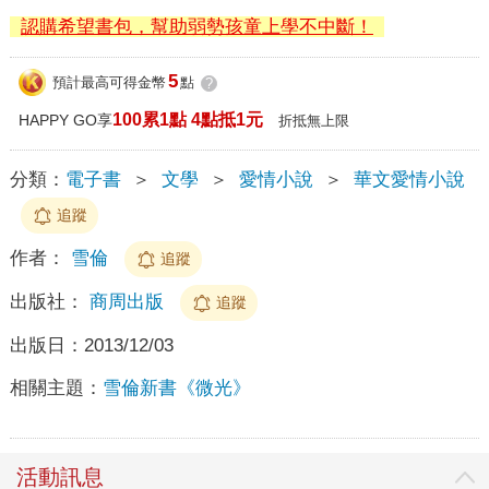
認購希望書包，幫助弱勢孩童上學不中斷！
5
預計最高可得金幣
點
?
100累1點 4點抵1元
HAPPY GO享
折抵無上限
分類：
電子書
＞
文學
＞
愛情小說
＞
華文愛情小說
追蹤
作者：
雪倫
追蹤
出版社：
商周出版
追蹤
出版日：
2013/12/03
相關主題：
雪倫新書《微光》
活動訊息