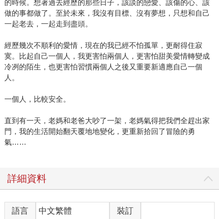
的時候。想著過去經歷的那些日子，該談的戀愛、該傷的心、該
做的事都做了。至於未來，我沒有目標、沒有夢想，只想和自己
一起老去，一起走到盡頭。
經歷幾次不順利的愛情，現在的我已經不怕孤單，更耐得住寂
寞。比起自己一個人，我更害怕兩個人，更害怕甜美愛情轉變成
冷冽的陌生，也更害怕習慣兩個人之後又重要新適應自己一個
人。
一個人，比較安全。
直到有一天，老媽和老爸大吵了一架，老媽氣得把我們全趕出家
門，我的生活開始翻天覆地地變化，更重新拾回了冒險的勇
氣……
詳細資料
語言
中文繁體
裝訂