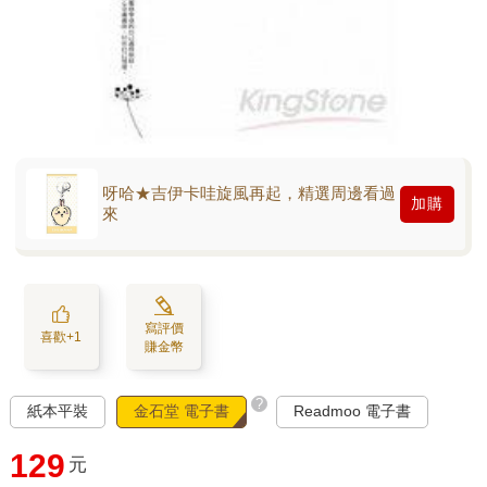
呀哈★吉伊卡哇旋風再起，精選周邊看過
加購
來
寫評價
喜歡+1
賺金幣
?
紙本平裝
金石堂 電子書
Readmoo 電子書
129
元