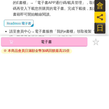
的E書櫃」→「電子書APP通行碼/載具管理」，取得通行
會
碼再登入下載您所購買的電子書。完成下載後，點選任一
書籍即可開始離線閱讀。
員
日
請至會員中心→電子書服務「我的e書櫃」領取複製『兌換
碼』至電子書服務商Readmoo進行兌換。
電子書
退換貨須知：
※ 本商品會員日滿額金幣加碼回饋最高15倍
因版權保護，您在金石堂所購買的電子書僅能以金石堂專屬
的閱讀軟體開啟閱讀，無法以其他閱讀器或直接下載檔案。
依據「消費者保護法」第19條及行政院消費者保護處公告之
「通訊交易解除權合理例外情事適用準則」，非以有形媒介
提供之數位內容或一經提供即為完成之線上服務，經消費者
事先同意始提供。（如：電子書、電子雜誌、下載版軟體、
虛擬商品…等），
不受「網購服務需提供七日鑑賞期」的限
制
。為維護您的權益，建議您先使用「試閱」功能後再付款
購買。