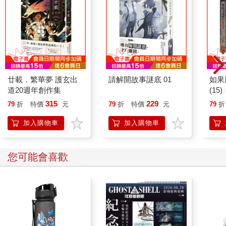
廿載．繁華夢 護玄出
請解開故事謎底 01
如果
道20週年創作集
(1
貓漫
315
229
79
折
特價
元
79
折
特價
元
79
折
加入購物車
加入購物車
您可能會喜歡