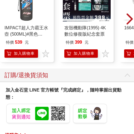
IMPACT超人力霸王水
攻殼機動隊(1995) 4K
166
壺 (500ML)#黑色
數位修復版紀念套票
IMUTB01BK
539
399
特價
元
特價
元
特價
加入購物車
加入購物車
訂購/退換貨須知
加入金石堂 LINE 官方帳號『完成綁定』，隨時掌握出貨動
態：