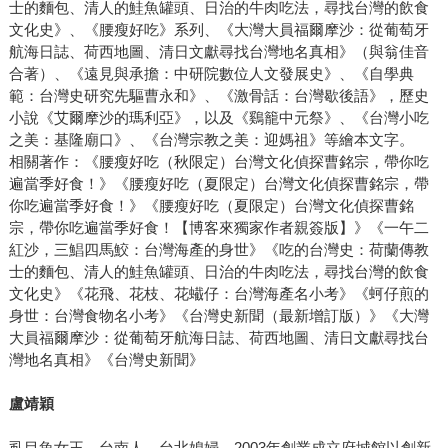
士的麵包、清人的鮭魚罐頭、日治的牛肉吃法，尋找台灣的飲食
文化史》、《腰瘦好吃》系列、《大灣大員福爾摩沙：從葡萄牙
航海日誌、荷西地圖、清日文獻尋找台灣地名真相》（與翁佳音
合著）、《遠見與承擔：中研院數位人文發展史》、《自學典
範：台灣史研究先驅曹永和》、《激骨話：台灣歇後語》，歷史
小說《艾爾摩沙的瑪利亞》，以及《鷄籠中元祭》、《台灣小吃
之美：基隆廟口》、《台灣宗教之美：迎媽祖》等繪本文字。
相關著作：《腰瘦好吃（秋限定）台灣文化偵探曹銘宗，帶你吃
遍當季好食！》《腰瘦好吃（夏限定）台灣文化偵探曹銘宗，帶
你吃遍當季好食！》《腰瘦好吃（夏限定）台灣文化偵探曹銘
宗，帶你吃遍當季好食！【博客來獨家作者親簽版】》《一午二
紅沙，三鯧四馬鮫：台灣海產的身世》《吃的台灣史：荷蘭傳教
士的麵包、清人的鮭魚罐頭、日治的牛肉吃法，尋找台灣的飲食
文化史》《花飛、花枝、花蠘仔：台灣海產名小考》《蚵仔煎的
身世：台灣食物名小考》《台灣史新聞（最新增訂版）》《大灣
大員福爾摩沙：從葡萄牙航海日誌、荷西地圖、清日文獻尋找台
灣地名真相》《台灣史新聞》
盧靖穎
虱目魚女王。台南人、台北媳婦。2003年創業成立府城館以創新