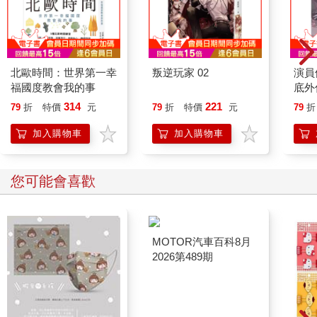
本書並提出新的說法：從庶民觀點來看，台灣人對虱目魚的第一
印象，來自早年在海邊撈取的虱目魚苗，只見其全身透明，兩個
眼睛像黑點，有如蝨子（虱子），故有台語「虱目」之說。早年
最常見的虱子叫「木虱」，據此可推測此魚的全稱是「木虱
北歐時間：世界第一幸
叛逆玩家 02
演員
福國度教會我的事
底外
目」，後來轉為諧音的「麻虱目」，簡稱「虱目」。此說可符合
「虱目」、「麻虱目」兩種魚名，更具說服力。
314
221
79
折
特價
元
79
折
特價
元
79
折
加入購物車
加入購物車
至於虱目魚的各種別稱，包括台語的「國姓魚」、「國聖魚」、
「安平魚」、「皇帝魚」、「海草魚」，以及華語的「狀元
魚」、「遮目魚」等由來，本書也都有詳細說明。
您可能會喜歡
虱目魚苗的人工繁殖及量產技術，台灣在一九八○年前後率先全球
研發成功。本書作者找到當時最關鍵的兩位台灣人物：在基隆的
國立臺灣海洋大學，訪問了台灣水產養殖學者廖一久；在屏東佳
冬的虱目魚苗繁殖場，訪問了台灣水產養殖業者林烈堂。
有關台灣傳統虱目魚養殖產業的管理制度，以及相關的台語專用
名詞，本書作者邀請中研院臺史所兼任研究員翁佳音同行，在台
南四草的生態養殖魚塭旁，訪問了台江耆老、台南市紅樹林保護