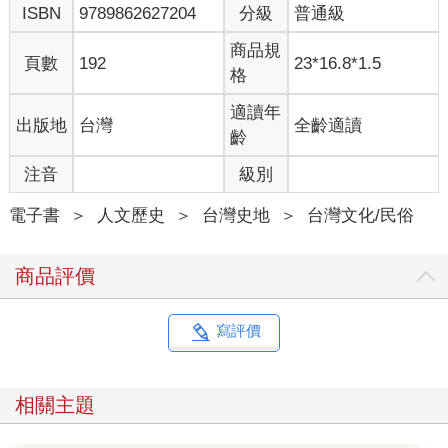
ISBN
9789862627204
分級
普通級
入，故不敢馬上答應。
商品規
隨後，我在觀賞盧靖穎播放的虱目魚相關影片時，聽到她說：現
頁數
192
23*16.8*1.5
格
在養的人、吃的人、認識的人都愈來愈老，可能變成「三老的
魚」。她並呼籲：台灣人應該少吃黑鮪魚、多吃虱目魚。
適讀年
出版地
台灣
全齡適讀
齡
當時我深受感動，才下決心與她合作撰寫這本書，並期許可以
「為虱目魚立傳」。
注音
級別
依司馬遷《史記》的人物列傳，其立傳的標準：「扶義倜儻，不
電子書
＞
人文歷史
＞
台灣史地
＞
台灣文化/民俗
令己失時，立功名於天下」，也就是：慷慨仗義、風流倜儻、把
握時機、有功天下。如果有一部《台灣史記》，我想把虱目魚當
商品評價
成人物、寫入列傳，以彰顯虱目魚對台灣的重大貢獻。
在我眼中，虱目魚值得立傳的原因如下：
寫評價
孤美之魚
虱目魚是少見一科一屬一種的魚，沒有近親。虱目魚眼睛很大，
相關主題
魚體呈流線紡錘形，被覆銀白色小圓鱗，看來非常亮麗而充滿活
力。