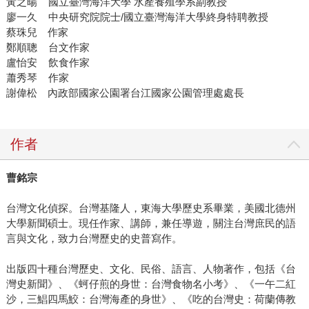
黃之暘 國立臺灣海洋大學 水產養殖學系副教授
廖一久 中央研究院院士/國立臺灣海洋大學終身特聘教授
蔡珠兒 作家
鄭順聰 台文作家
盧怡安 飲食作家
蕭秀琴 作家
謝偉松 內政部國家公園署台江國家公園管理處處長
作者
曹銘宗
台灣文化偵探。台灣基隆人，東海大學歷史系畢業，美國北德州
大學新聞碩士。現任作家、講師，兼任導遊，關注台灣庶民的語
言與文化，致力台灣歷史的史普寫作。
出版四十種台灣歷史、文化、民俗、語言、人物著作，包括《台
灣史新聞》、《蚵仔煎的身世：台灣食物名小考》、《一午二紅
沙，三鯧四馬鮫：台灣海產的身世》、《吃的台灣史：荷蘭傳教