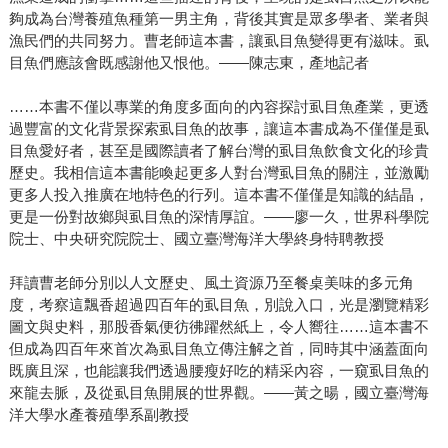
夠成為台灣養殖魚種第一男主角，背後其實是眾多學者、業者與
漁民們的共同努力。曹老師這本書，讓虱目魚變得更有滋味。虱
目魚們應該會既感謝他又恨他。——陳志東，產地記者
……本書不僅以專業的角度多面向的內容探討虱目魚產業，更透
過豐富的文化背景探索虱目魚的故事，讓這本書成為不僅僅是虱
目魚愛好者，甚至是國際讀者了解台灣的虱目魚飲食文化的珍貴
歷史。我相信這本書能喚起更多人對台灣虱目魚的關注，並激勵
更多人投入推廣在地特色的行列。這本書不僅僅是知識的結晶，
更是一份對故鄉與虱目魚的深情厚誼。——廖一久，世界科學院
院士、中央研究院院士、國立臺灣海洋大學終身特聘教授
拜讀曹老師分別以人文歷史、風土資源乃至餐桌美味的多元角
度，考察這飄香超過四百年的虱目魚，別說入口，光是瀏覽精彩
圖文與史料，那股香氣便彷彿躍然紙上，令人嚮往……這本書不
但成為四百年來首次為虱目魚立傳注解之首，同時其中涵蓋面向
既廣且深，也能讓我們透過腰瘦好吃的精采內容，一窺虱目魚的
來龍去脈，及從虱目魚開展的世界觀。——黃之暘，國立臺灣海
洋大學水產養殖學系副教授