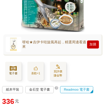
呀哈★吉伊卡哇旋風再起，精選周邊看過
加購
來
寫評價
電子書
喜歡+1
賺金幣
?
紙本平裝
金石堂 電子書
Readmoo 電子書
336
元