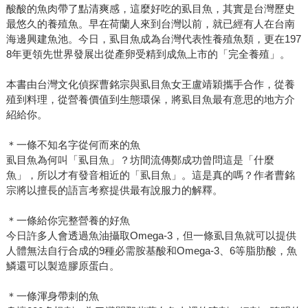
酸酸的魚肉帶了點清爽感，這麼好吃的虱目魚，其實是台灣歷史
最悠久的養殖魚。早在荷蘭人來到台灣以前，就已經有人在台南
海邊興建魚池。今日，虱目魚成為台灣代表性養殖魚類，更在197
8年更領先世界發展出從產卵受精到成魚上市的「完全養殖」。
本書由台灣文化偵探曹銘宗與虱目魚女王盧靖穎攜手合作，從養
殖到料理，從營養價值到生態環保，將虱目魚最有意思的地方介
紹給你。
＊一條不知名字從何而來的魚
虱目魚為何叫「虱目魚」？坊間流傳鄭成功曾問這是「什麼
魚」，所以才有發音相近的「虱目魚」。這是真的嗎？作者曹銘
宗將以擅長的語言考察提供最有說服力的解釋。
＊一條給你完整營養的好魚
今日許多人會透過魚油攝取Omega-3，但一條虱目魚就可以提供
人體無法自行合成的9種必需胺基酸和Omega-3、6等脂肪酸，魚
鱗還可以製造膠原蛋白。
＊一條渾身帶刺的魚