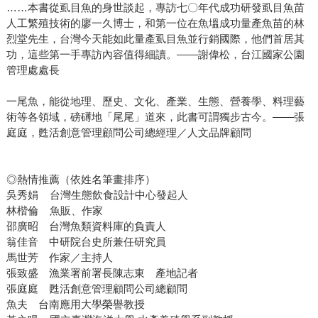
……本書從虱目魚的身世談起，專訪七〇年代成功研發虱目魚苗
人工繁殖技術的廖一久博士，和第一位在魚塭成功量產魚苗的林
烈堂先生，台灣今天能如此量產虱目魚並行銷國際，他們首居其
功，這些第一手專訪內容值得細讀。——謝偉松，台江國家公園
管理處處長
一尾魚，能從地理、歷史、文化、產業、生態、營養學、料理藝
術等各領域，磅礡地「尾尾」道來，此書可謂獨步古今。——張
庭庭，甦活創意管理顧問公司總經理／人文品牌顧問
◎熱情推薦（依姓名筆畫排序）
吳秀娟 台灣生態飲食設計中心發起人
林楷倫 魚販、作家
邵廣昭 台灣魚類資料庫的負責人
翁佳音 中研院台史所兼任研究員
馬世芳 作家／主持人
張致盛 漁業署前署長陳志東 產地記者
張庭庭 甦活創意管理顧問公司總顧問
魚夫 台南應用大學榮譽教授