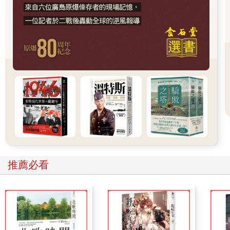
虱目魚文化，也建構了文化認同。
永續之魚
虱目魚是台灣的歷史之魚，也是未來之魚。當今人類面臨海洋漁
源枯竭，虱目魚是符合永續發展的養殖魚類，也是解決糧食問題
的優良魚種。台灣的虱目魚養殖技術領先全球，在生態保育、永
續漁業上將扮演更重要的角色。
本書以全球視野、全方位觀點來書寫虱目魚，包括魚種、命名、
特徵、生態習性、世界分布、養殖產業、烹飪料理、加工產品、
營養價值等。
本書也敘述台灣如何領先世界發展虱目魚的「完全養殖」、「全
魚利用」？台灣如何建立獨樹一幟的虱目魚文化？進而建構地
推薦必看
方、國家的文化認同。
有關虱目魚之名由來的各種說法，包括台語的「蝨目魚」、「殺
目魚」、「什麼魚」、「莫說無」、「塞目魚」，日語的「サ
バ」（saba），西班牙語的Sabalo，平埔族西拉雅語的「麻虱」
（與「眼睛」（Mata）諧音），本書都分析其可信度。