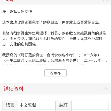
序 為虱目魚立傳
這本書讓你迅速而完整了解虱目魚，你會愛上或更愛虱目魚。
基隆有很多野生海魚可選擇，我是少數喜歡吃養殖虱目魚的基隆
人。不只是吃，我也關注虱目魚的習性、身世，尤其與台灣歷
史、文化的密切關係。
我撰寫的《蚵仔煎的身世：台灣食物名小考》（二○一六年）、
《一午二紅沙，三鯧四馬鮫：台灣海產的身世》（二○一八年），
都有虱目魚的專篇。我與翁佳音合著的《吃的台灣史》（二○二一
年），更把台灣養殖虱目魚的歷史推到荷蘭時代之前。
看更多
我會再以歷史文獻、跨國資料、田野調查、人物專訪等來撰寫這
本虱目魚的專書，則是來自台南「虱目魚主題館」主人、台南女
詳細資料
兒盧靖穎的邀約。
二○二三年夏天，她請我去台南受訪及演講，一見面即提出寫作邀
語言
中文繁體
裝訂
約，但我因有其他書約在身，對虱目魚養殖業的了解也不夠深