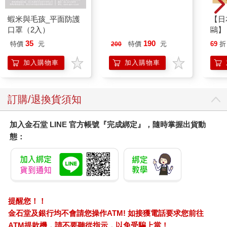
協會前理事長吳新華。
蝦米與毛孩_平面防護
MOTOR汽車百科8月
【日本
虱目魚以多刺著稱，其細刺形狀如何？真的一共有兩百二十二根
口罩（2入）
2026第489期
鷗】
刺嗎？本書作者引用國立臺灣海洋大學水產養殖學系陳易辰碩士
(8款
35
190
特價
元
特價
元
69
折
200
論文《虱目魚膜內骨型態發育研究》（二○一六年），並訪問國立
Kit
臺灣海洋大學環境生物與漁業科學系博士後研究員江俊億，提出
企鵝
加入購物車
加入購物車
了說明和解釋。
國立臺灣海洋大學水產養殖學系副教授、《怪奇海產店》作者黃
訂購/退換貨須知
之暘，也接受本書作者的詢問，提供有關虱目魚學名、特徵等的
專業解答。
加入金石堂 LINE 官方帳號『完成綁定』，隨時掌握出貨動
有關虱目魚的除刺技術，本書也討論了在台灣、菲律賓、印尼採
態：
用的各種方法。
虱目魚的營養價值，台灣、菲律賓、印尼的虱目魚料理，以及台
灣研發加工產品、開發外銷市場的成果，本書也都有寫入。
提醒您！！
總之，虱目魚不只「台南家魚」，也是「台灣之光」。希望台灣
金石堂及銀行均不會請您操作ATM! 如接獲電話要求您前往
的年輕人多吃虱目魚，不但可讓野生魚類休養生息，也有助減少
ATM提款機，請不要聽從指示，以免受騙上當！
進口魚類、降低碳排放量，更能夠鼓勵台灣的虱目魚養殖產業，