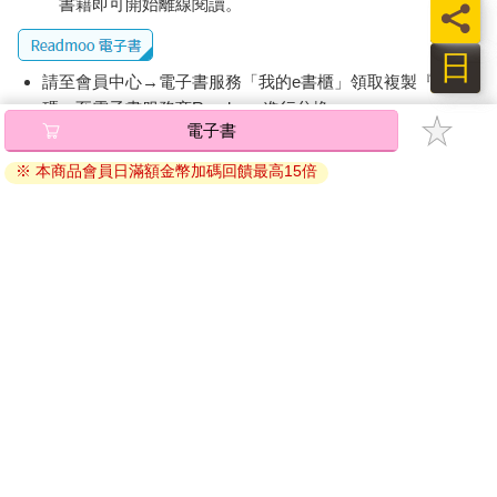
書籍即可開始離線閱讀。
員
日
請至會員中心→電子書服務「我的e書櫃」領取複製『兌換
碼』至電子書服務商Readmoo進行兌換。
電子書
退換貨須知：
※ 本商品會員日滿額金幣加碼回饋最高15倍
因版權保護，您在金石堂所購買的電子書僅能以金石堂專屬
的閱讀軟體開啟閱讀，無法以其他閱讀器或直接下載檔案。
依據「消費者保護法」第19條及行政院消費者保護處公告之
「通訊交易解除權合理例外情事適用準則」，非以有形媒介
提供之數位內容或一經提供即為完成之線上服務，經消費者
事先同意始提供。（如：電子書、電子雜誌、下載版軟體、
虛擬商品…等），
不受「網購服務需提供七日鑑賞期」的限
制
。為維護您的權益，建議您先使用「試閱」功能後再付款
購買。