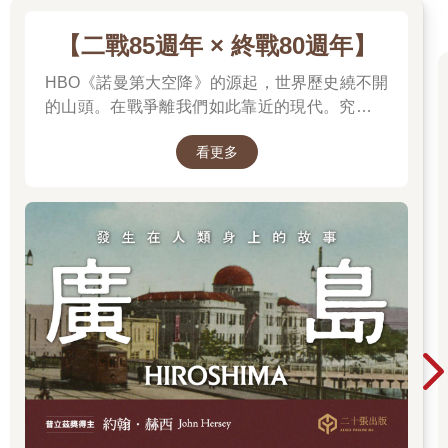
上帝之魚
【二戰85週年 × 終戰80週年】
虱目魚可以生長在海水、半鹹水、淡水，方便在海岸建造魚池養
殖，其抗病力強、成長速度快，堪稱上天創造、賜給台灣人的禮
HBO《諾曼第大空降》的源起，世界歷史繞不開
物。
的山頭。在戰爭離我們如此靠近的現代。究竟是
什麼力量驅動全球上億名男女，投入這場空前絕
德行之魚
看更多
後、影響至今的軍事衝突？我們站在世界和平的
虱目魚性格溫和，沒有牙齒，主要以水中藻類為食，故稱「海草
中心，就更應了解二戰帶來和平的那群人與那個
魚」。虱目魚與文蛤、蝦子混養，可清除藻類、淨化水質，故稱
理由。
「工作魚」。虱目魚供人食用，但離水即死，不讓人因看見宰殺
活魚而不忍食之。
奉獻之魚
虱目魚新鮮、美味又營養，富含優質的蛋白質、脂肪，以及礦物
質、維生素，其價格相對低廉，造福廣大庶民。虱目魚的利用，
近年因生物科技已達到「全魚利用」。
台灣之魚
全世界養殖虱目魚的三大國：印尼、菲律賓、台灣，台灣因有冬
季，所以要付出更多心力。虱目魚經由養殖連結台灣的人民與土
地，成為台灣歷史最久、規模最大的養殖漁業，不但造就獨特的