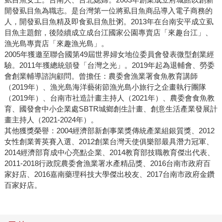
開發虱目魚為職志。是台灣第一位將虱目魚商品導入電子商務的
人，開發虱目魚精及即食虱目魚肚粥。2013年在台南安平成立虱
目魚主題館，後陸續成立成台江國家公園專賣店「來趣台江」、
漁光島專賣店「來趣漁光島」。
2005年獲邀至聯合國第49屆世界婦女地位委員會發表微型創業經
驗。2011年獲總統頒發「台灣之光」。2019年起為退輔會、勞委
會創業輔導諮詢顧問。曾擔任：農委會漁業署食魚教育講師
（2019年）、漁光島海洋藝術節漁光島小旅行之企畫執行團隊
（2019年）、台南市社造計畫主持人（2021年）、農委會食魚教
育、國發會中小企業處SBTR城鄉創生計畫、創意生活產業發展計
畫主持人（2021-2024年）。
其他獲獎榮譽：2004經濟部新創事業獎傳統產業組銀質獎、2012
女性創業菁英賽入選、2012創業台灣天使俱樂部最具潛力冠軍、
2014經濟部育成中心亮點企業、2014教育部技職教育傑出代表、
2011-2018行政院農委會漁業署水產精品獎、2016台南市政府百
家好店、2016嘉南藥理科技大學傑出校友、2017台南市政府金鑽
百家好店。