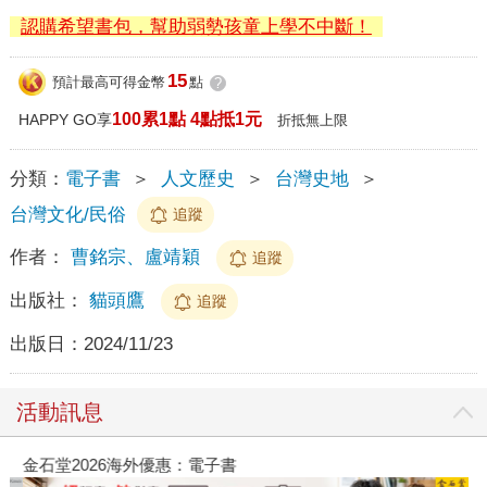
認購希望書包，幫助弱勢孩童上學不中斷！
15
預計最高可得金幣
點
?
100累1點 4點抵1元
HAPPY GO享
折抵無上限
分類：
電子書
＞
人文歷史
＞
台灣史地
＞
台灣文化/民俗
追蹤
作者：
曹銘宗、盧靖穎
追蹤
出版社：
貓頭鷹
追蹤
出版日：
2024/11/23
活動訊息
金石堂2026海外優惠：電子書