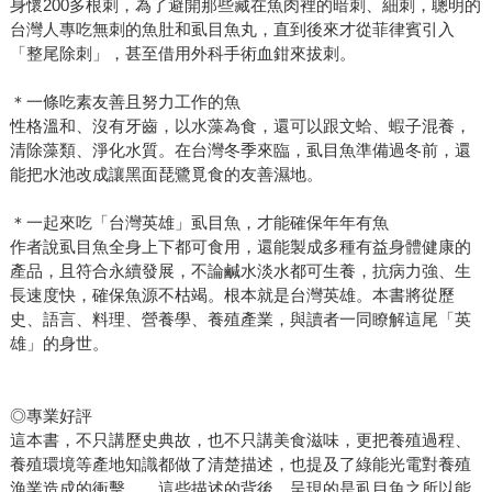
身懷200多根刺，為了避開那些藏在魚肉裡的暗刺、細刺，聰明的
台灣人專吃無刺的魚肚和虱目魚丸，直到後來才從菲律賓引入
「整尾除刺」，甚至借用外科手術血鉗來拔刺。
＊一條吃素友善且努力工作的魚
性格溫和、沒有牙齒，以水藻為食，還可以跟文蛤、蝦子混養，
清除藻類、淨化水質。在台灣冬季來臨，虱目魚準備過冬前，還
能把水池改成讓黑面琵鷺覓食的友善濕地。
＊一起來吃「台灣英雄」虱目魚，才能確保年年有魚
作者說虱目魚全身上下都可食用，還能製成多種有益身體健康的
產品，且符合永續發展，不論鹹水淡水都可生養，抗病力強、生
長速度快，確保魚源不枯竭。根本就是台灣英雄。本書將從歷
史、語言、料理、營養學、養殖產業，與讀者一同瞭解這尾「英
雄」的身世。
◎專業好評
這本書，不只講歷史典故，也不只講美食滋味，更把養殖過程、
養殖環境等產地知識都做了清楚描述，也提及了綠能光電對養殖
漁業造成的衝擊……這些描述的背後，呈現的是虱目魚之所以能