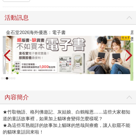
活動訊息
金石堂2026海外優惠：電子書
原
覺
內容簡介
★竹取物語、格列佛遊記、灰姑娘、白鶴報恩……這些大家都知
道的童話故事裡，如果加上貓咪會變得怎麼樣呢？
★為這些耳熟能詳的故事加上貓咪的悠哉與療癒，讓人欲罷不能
的貓咪童話回來啦！