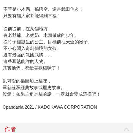
不管是小木偶、孫悟空、還是武田信玄！
只要有貓大家都能得到幸福！
從前從前，在某個地方，
有老爺爺、老奶奶、木頭做成的少年、
從竹子裡誕生的公主、目標前往天竺的猴子、
不小心闖入奇幻仙境的女孩，
還有最強的戰國武將……
這些耳熟能詳的人物。
其實他們，都最喜歡貓咪了！
以可愛的插圖加上貓咪，
重新詮釋經典故事或歷史故事。
沒錯！如果主角是貓的話，一定就會變成這樣吧！
©pandania 2021 / KADOKAWA CORPORATION
作者