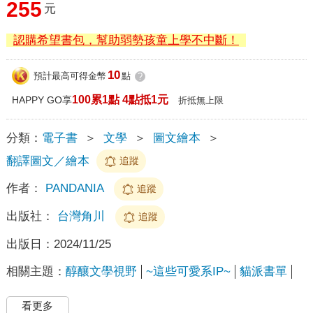
255
元
認購希望書包，幫助弱勢孩童上學不中斷！
10
預計最高可得金幣
點
?
100累1點 4點抵1元
HAPPY GO享
折抵無上限
分類：
電子書
＞
文學
＞
圖文繪本
＞
翻譯圖文／繪本
追蹤
作者：
PANDANIA
追蹤
出版社：
台灣角川
追蹤
出版日：
2024/11/25
相關主題：
醇釀文學視野
~這些可愛系IP~
貓派書單
看更多