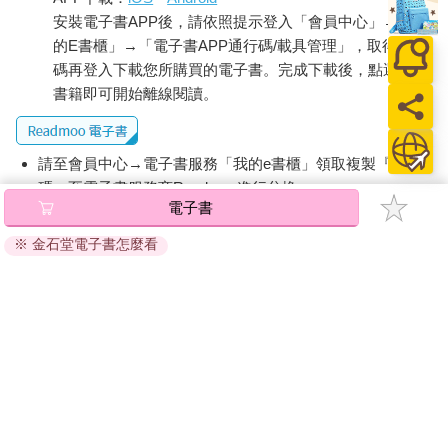
安裝電子書APP後，請依照提示登入「會員中心」→「我
的E書櫃」→「電子書APP通行碼/載具管理」，取得通行
碼再登入下載您所購買的電子書。完成下載後，點選任一
書籍即可開始離線閱讀。
請至會員中心→電子書服務「我的e書櫃」領取複製『兌換
碼』至電子書服務商Readmoo進行兌換。
電子書
退換貨須知：
※ 金石堂電子書怎麼看
因版權保護，您在金石堂所購買的電子書僅能以金石堂專屬
的閱讀軟體開啟閱讀，無法以其他閱讀器或直接下載檔案。
依據「消費者保護法」第19條及行政院消費者保護處公告之
「通訊交易解除權合理例外情事適用準則」，非以有形媒介
提供之數位內容或一經提供即為完成之線上服務，經消費者
事先同意始提供。（如：電子書、電子雜誌、下載版軟體、
虛擬商品…等），
不受「網購服務需提供七日鑑賞期」的限
制
。為維護您的權益，建議您先使用「試閱」功能後再付款
購買。