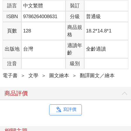
語言
中文繁體
裝訂
ISBN
9786264008631
分級
普通級
商品規
頁數
128
18.2*14.8*1
格
適讀年
出版地
台灣
全齡適讀
齡
注音
級別
電子書
＞
文學
＞
圖文繪本
＞
翻譯圖文／繪本
商品評價
寫評價
相關主題