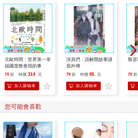
北歐時間：世界第一幸
演員們：請解開故事謎
叛逆
福國度教會我的事
底外傳
314
95
79
折
特價
元
79
折
特價
元
79
折
加入購物車
加入購物車
您可能會喜歡