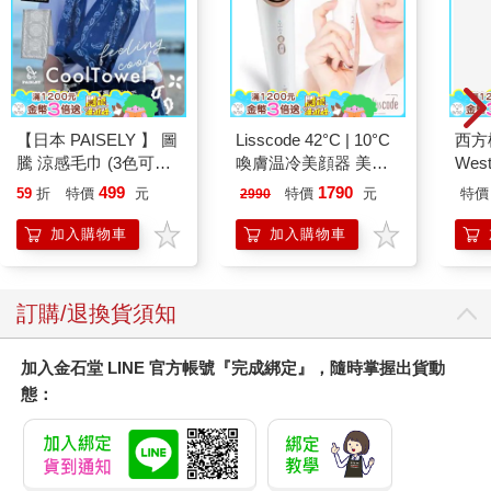
【日本 PAISELY 】 圖
Lisscode 42°C | 10°C
西方
騰 涼感毛巾 (3色可選)
喚膚温冷美顔器 美膚
Wes
涼感毛巾 涼感巾 冰涼
儀
BD
499
1790
59
折
特價
元
特價
元
特價
2990
巾 日本涼感毛巾 運動
毛巾
加入購物車
加入購物車
訂購/退換貨須知
加入金石堂 LINE 官方帳號『完成綁定』，隨時掌握出貨動
態：