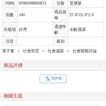
ISBN
9786269865871
分級
普通級
檢驗一個物品能否被當成金錢，也取決於它是否能穩定執行
上述三項功能。一幅名畫雖然可以保值，但很少人會把畢卡索的
商品規
畫作當成貨幣使用，況且，名畫也不能直接用來購買食物。換句
頁數
240
27.9*21.3*1.5
格
話說，畫作不具流動性，難以輕鬆快速地交換其他物品。與名畫
相反的例子則是「虛擬貨幣」，它使用起來既快速又方便，但卻
適讀年
出版地
台灣
全齡適讀
因價格波動性太高，保值效果相對不佳。為了能有效執行三項基
齡
本功能，金錢必須值得被「信賴」才行。
作為一種「關係系統」，金融的力量大到足以改變世界。我
注音
級別
們可以透過它來募集私人和公共資源，開發新型疫苗以對抗疫
情。同樣地，金融也能夠讓一個富豪掌控整個科技平台，影響數
電子書
＞
社會哲思
＞
社會議題
＞
社會觀察評論
十億人的人際關係。在日常生活中，金融負責將「工作」轉換成
「勞動」，並以工資、薪資和獎金等方式計價（對少數特權人士
商品評價
來說，計價方式常是股票或其他金融工具）。當住家變成了不動
產，伴隨而來的就是繳稅義務和修繕費用。整個自然環境變成了
一套資產系統，它的保護或毀滅，都由經濟價值和成本效益分析
寫評價
來驅動。生活變成一種資產與債務的平衡關係，就連「時間」也
能透過投資的獲利和虧損，被換算成相應的經濟價值。「未來」
變成了一種金融風險與財富收益的計算，可以透過保險和金融風
相關主題
險管理技術來管控。金融架起了時間與空間的橋樑，不僅連結了
不同地點，也把過去、現在與未來統統串連起來。