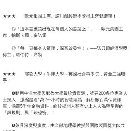
★★★＿＿歐元集團主席、諾貝爾經濟學獎得主齊聲讚嘆！
◎「這本書應該出現在每個人的書架上！」──歐元集團主
席，帕斯卡爾．多諾霍
◎「每一頁都令人驚嘆，深富啟發性！」──諾貝爾經濟學獎
得主，羅伯特．席勒
★★★＿＿耶魯大學＋牛津大學＋英國社會科學院，黃金三強聯
手！
❶動用牛津大學與耶魯大學最珍貴資源，號召200多位專業人
士投入，濃縮超過1萬2千小時的智慧結晶，解析數百萬個資訊
庫，涵蓋5千年金融資料，終於揭開人類歷史上人人渴望掌握的
「錢規則」與「錢秘密」！
❷兼具深度與廣度，由金融地理學教授與國際製圖獎大師共