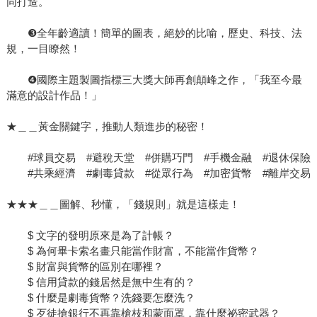
同打造。
❸全年齡適讀！簡單的圖表，絕妙的比喻，歷史、科技、法
規，一目瞭然！
❹國際主題製圖指標三大獎大師再創顛峰之作，「我至今最
滿意的設計作品！」
★＿＿黃金關鍵字，推動人類進步的秘密！
#球員交易 #避稅天堂 #併購巧門 #手機金融 #退休保險
#共乘經濟 #劇毒貸款 #從眾行為 #加密貨幣 #離岸交易
★★★＿＿圖解、秒懂，「錢規則」就是這樣走！
$ 文字的發明原來是為了計帳？
$ 為何畢卡索名畫只能當作財富，不能當作貨幣？
$ 財富與貨幣的區別在哪裡？
$ 信用貸款的錢居然是無中生有的？
$ 什麼是劇毒貨幣？洗錢要怎麼洗？
$ 歹徒搶銀行不再靠槍枝和蒙面罩，靠什麼祕密武器？