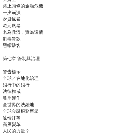
躍上頭條的金融危機
一夕崩潰
次貸風暴
歐元風暴
名為救濟，實為還債
劇毒貸款
黑帽駭客
第七章 管制與治理
警告標示
全球／在地化治理
銀行中的銀行
法律權威
離岸運作
全世界的洗錢地
全球金融服務巨擘
遠端評等
高層變革
人民的力量？