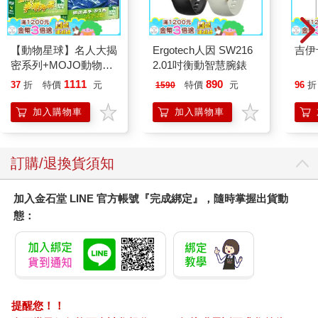
例來說，安特衛普既是港都，又是金融重鎮，所以亞伯拉罕．奧
特柳斯能夠輕易募集資金，蒐羅各種地圖，並學習格拉杜斯．麥
卡托（Gerardus Mercator）發明的製圖數學，再從阿爾布雷希
【動物星球】名人大揭
Ergotech人因 SW216
吉伊
特．杜勒（Albrecht Dürer）和老彼得．布勒哲爾（Pieter Breugel
密系列+MOJO動物模
2.01吋衡動智慧腕錶
the Elder）等藝術家身上汲取靈感。
型 優惠組合套餐
我們可以在1720 年荷蘭出版的《蠢事照妖鏡》（The Great
1111
890
37
折
特價
元
特價
元
96
折
1590
Mirror of Folly）中找到一個想像力十足的金融製圖學實例。書中
加入購物車
加入購物車
有一張虛構島嶼的地圖，島嶼輪廓像是小丑的「瘋狂腦袋」
（crazy head，見第4 頁）。小丑帽邊緣是塞納河（River
Seine），島嶼中間腦袋瓜的位置則是一個叫做「昆克姆普瓦」
（Quinqempoix）的小墨點。這個小墨點與歷史上著名的巴黎街
訂購/退換貨須知
道同名，投機客們曾在那裡交易密西西比公司（Mississippi
Company）的股份。密西西比公司是壟斷型貿易商，經營位於北
加入金石堂 LINE 官方帳號『完成綁定』，隨時掌握出貨動
美洲和西印度群島的法國殖民地，公司股價因被大肆炒作而突破
態：
天際，並在隔年徹底崩跌至谷底。這座「瘋狂腦袋」島嶼上，還
有像是「欺騙之都」的地方。旁邊的小島則分別叫做「絕望」、
「貧困」和「悲傷」。這張地圖所表現的寓意，即是在諷刺金融
史上著名的「密西西比泡沫事件」。
當代的金融產業也同樣形塑著全球金融版圖。舉例來說，把
金磚五國（巴西、俄羅斯、印度、中國、南非）視為全球經濟成
提醒您！！
長動力的概念，還有「新興經濟體」和「已開發市場」這類詞