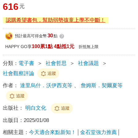
616
元
認購希望書包，幫助弱勢孩童上學不中斷！
30
預計最高可得金幣
點
?
100累1點 4點抵1元
HAPPY GO享
折抵無上限
分類：
電子書
＞
社會哲思
＞
社會議題
＞
社會觀察評論
追蹤
作者：
達里烏什．沃伊西克等
、
詹姆斯．契爾夏等
追蹤
出版社：
明白文化
追蹤
出版日：
2025/01/08
相關主題：
今天適合來點新知！
金石堂強力推薦