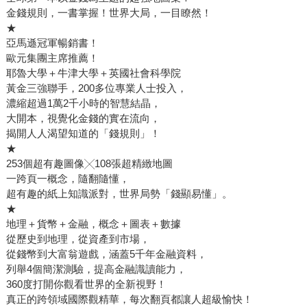
金錢規則，一書掌握！世界大局，一目瞭然！
★
亞馬遜冠軍暢銷書！
歐元集團主席推薦！
耶魯大學＋牛津大學＋英國社會科學院
黃金三強聯手，200多位專業人士投入，
濃縮超過1萬2千小時的智慧結晶，
大開本，視覺化金錢的實在流向，
揭開人人渴望知道的「錢規則」！
★
253個超有趣圖像╳108張超精緻地圖
一跨頁一概念，隨翻隨懂，
超有趣的紙上知識派對，世界局勢「錢顯易懂」。
★
地理＋貨幣＋金融，概念＋圖表＋數據
從歷史到地理，從資產到市場，
從錢幣到大富翁遊戲，涵蓋5千年金融資料，
列舉4個簡潔測驗，提高金融識讀能力，
360度打開你觀看世界的全新視野！
真正的跨領域國際觀精華，每次翻頁都讓人超級愉快！