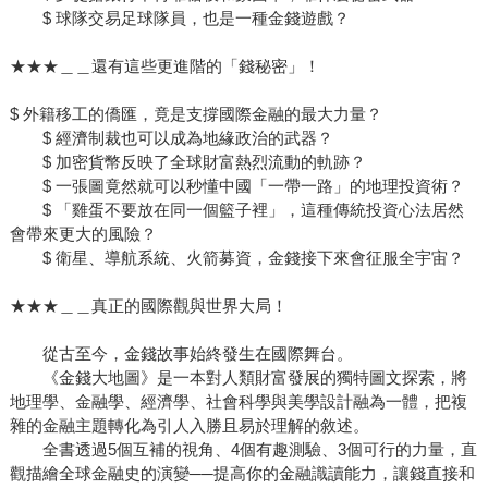
$ 球隊交易足球隊員，也是一種金錢遊戲？
★★★＿＿還有這些更進階的「錢秘密」！
$ 外籍移工的僑匯，竟是支撐國際金融的最大力量？
$ 經濟制裁也可以成為地緣政治的武器？
$ 加密貨幣反映了全球財富熱烈流動的軌跡？
$ 一張圖竟然就可以秒懂中國「一帶一路」的地理投資術？
$ 「雞蛋不要放在同一個籃子裡」，這種傳統投資心法居然
會帶來更大的風險？
$ 衛星、導航系統、火箭募資，金錢接下來會征服全宇宙？
★★★＿＿真正的國際觀與世界大局！
從古至今，金錢故事始終發生在國際舞台。
《金錢大地圖》是一本對人類財富發展的獨特圖文探索，將
地理學、金融學、經濟學、社會科學與美學設計融為一體，把複
雜的金融主題轉化為引人入勝且易於理解的敘述。
全書透過5個互補的視角、4個有趣測驗、3個可行的力量，直
觀描繪全球金融史的演變──提高你的金融識讀能力，讓錢直接和