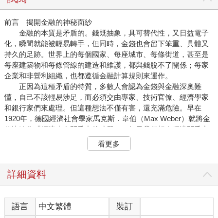
前言 揭開金融的神秘面紗
金融的本質是矛盾的。錢既抽象，具可替代性，又日益電子
化，瞬間就能被輕易轉手，但同時，金錢也會留下笨重、具體又
持久的足跡。世界上的每個國家、每座城市、每條街道，甚至是
每座建築物和每條管線的建造和維護，都與錢脫不了關係；每家
企業和非營利組織，也都遵循金融計算規則來運作。
正因為這種矛盾的特質，多數人會認為金錢與金融深奧難
懂，自己不該輕易涉足，而必須交由專家、技術官僚、經濟學家
和銀行家們來處理。但這種想法不僅有害，還充滿危險。早在
1920年，德國經濟社會學家馬克斯．韋伯（Max Weber）就將金
錢比喻為「經濟生存鬥爭中的武器」。如果我們想在經濟鬥爭中
生存下來，或是爭取更好的未來，就必須先瞭解金錢與金融。
看更多
首先，讓我們先定義一些專有名詞。我們可以將金融廣義定
義為「人類與環境之間的關係系統」，在這個系統中，人們以金
錢為媒介，認知彼此和環境，並進行互動。在過去數千年間，金
詳細資料
錢以多種形式出現過，從貝殼到穀物、硬幣，再到紙鈔。而今
天，金錢也以電子貨幣的形式存在。總的來說，只要同時兼具
「交易媒介」、「計價單位」和「價值儲存」功能的任何東西，
語言
中文繁體
裝訂
都可以用來當作「金錢」。