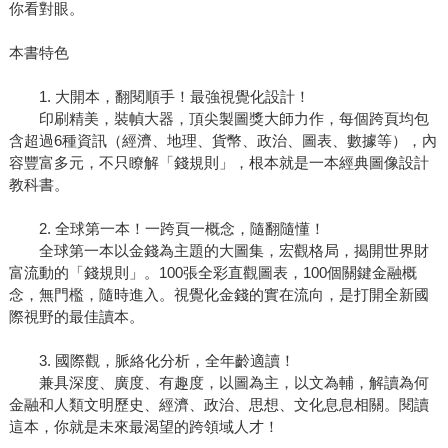
你看對眼。
本書特色
1. 大開本，翻閱順手！最強視覺化設計！
印刷精美，裝幀大器，頂尖製圖獎大師力作，每個跨頁均包
含超過6種資訊（經濟、地理、貨幣、政治、圖表、數據等），內
容豐富多元，不只瞭解「錢規則」，根本就是一本經典圖像設計
教科書。
2. 全球第一本！一跨頁一概念，隨翻隨懂！
全球第一本以金錢為主題的大圖集，宏觀格局，揭開世界財
富流動的「錢規則」。100張全彩直觀圖表，100個關鍵金融概
念，無門檻，隨時進入。視覺化金錢的實在流向，是打開全新國
際視野的最佳讀本。
3. 國際觀，脈絡化分析，全年齡適讀！
兼具深度、廣度、有趣度，以圖為主，以文為輔，解讀為何
金融和人類文明歷史、經濟、政治、思想、文化息息相關。閱讀
這本，你就是未來最渴望的跨領域人才！