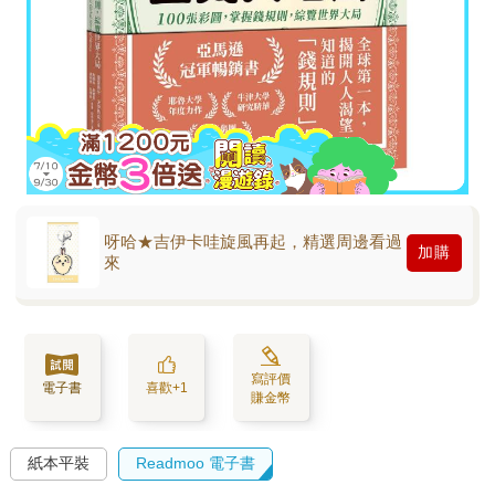
呀哈★吉伊卡哇旋風再起，精選周邊看過
加購
來
寫評價
電子書
喜歡+1
賺金幣
紙本平裝
Readmoo 電子書