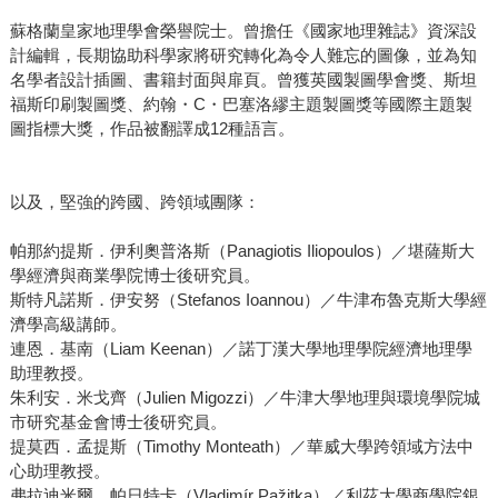
蘇格蘭皇家地理學會榮譽院士。曾擔任《國家地理雜誌》資深設
計編輯，長期協助科學家將研究轉化為令人難忘的圖像，並為知
名學者設計插圖、書籍封面與扉頁。曾獲英國製圖學會獎、斯坦
福斯印刷製圖獎、約翰・C・巴塞洛繆主題製圖獎等國際主題製
圖指標大獎，作品被翻譯成12種語言。
以及，堅強的跨國、跨領域團隊：
帕那約提斯．伊利奧普洛斯（Panagiotis Iliopoulos）／堪薩斯大
學經濟與商業學院博士後研究員。
斯特凡諾斯．伊安努（Stefanos Ioannou）／牛津布魯克斯大學經
濟學高級講師。
連恩．基南（Liam Keenan）／諾丁漢大學地理學院經濟地理學
助理教授。
朱利安．米戈齊（Julien Migozzi）／牛津大學地理與環境學院城
市研究基金會博士後研究員。
提莫西．孟提斯（Timothy Monteath）／華威大學跨領域方法中
心助理教授。
弗拉迪米爾．帕日特卡（Vladimír Pažitka）／利茲大學商學院銀