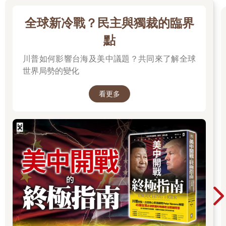
金融改變世界的力量，在人類從「狩獵採集」發展到「農耕
聚落」的過程中，即扮演了重要角色。有些農耕聚落後來發展成
全球新冷戰？民主與獨裁的臨界
都市、國家或殖民地，甚至還進一步演化成全球網絡和數位網
絡。但是，這並不代表人類的生存必須完全依賴金融。
點
澳洲在西方掠奪者入侵前，曾由原住民建立起一套橫跨整個
川普如何影響台海及美中議題？共同來了解全球
澳洲大陸的「以物易物」交易網絡，在不使用金錢的情況下，維
持了5萬年的繁榮。這種沒有金融做為交易媒介下的人類與環境關
世界局勢的變化
係，被澳洲小說家穆德魯魯（Mudrooroo）形容為是「一種人類
與自然、生物、各種生命形態的結合。」
看更多
正因如此，金錢和金融弔詭地變成一把剪刀，剪斷了人類與
自然之間的臍帶。就像希臘神話中眾神賜予米達斯（Midas）點石
成金的能力，金融也讓人類可以把萬事萬物都轉化為「錢」來計
算，但也因此，當我們使用金融工具時，同樣也嘗到神話中米達
斯手指碰觸之處盡變黃金的苦果──連食物都不能用手拿來吃。從
這個角度來看，人類在利用金錢和金融的同時，也正在破壞種族
存續所需要的各種自然資源。
我們該如何記取米達斯的教訓，有效駕馭和善用金融的力
量，讓人類邁向繁榮呢？答案是必須將地理學、製圖學、數據視
覺化三大領域的智慧結合起來。我們稱呼這種統整出來的智慧為
「金融視覺化」（finviz）。長期以來，金融經濟學和金融產業太
執著於研究浮動價格報表，忽視更全面性的金融趨勢與影響，如