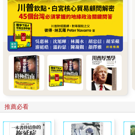
今我們必須以創新和批判的角度製作新地圖，把各種人類遭遇的
衝擊視覺化，才能看出所有問題的所在。
金融視覺化簡史
「金錢」和「地圖」在歷史上長期交互影響。過去，人們為
了前往新大陸貿易，製作出航海圖；現在，Google Maps則為新
開幕的餐廳提供導航。反過來看，地圖也會出現在紙鈔、股票或
金融憑證上，這種作法有時是為了彰顯國家、區域或在地認同，
有時則是代表支撐特定證券發行的計畫。因為硬幣太小了，刻有
地圖的硬幣倒是比較少見。
古希臘硬幣上面常出現一些地方特產，包含米洛斯島
（Melos）的蘋果，及羅德島（Rhodes）的玫瑰。古羅馬硬幣則
常刻有神廟、紀念碑、羅馬競技場、馬克西穆斯競技場（Circus
Maximus）等城市地標。另外，有兩個人類文明的硬幣上還曾經
出現象徵地球的球體。人類最古老的硬幣製造於公元前300年，在
希臘北部的烏拉諾波利斯（Uranopolis）被發現。時至今日，在阿
推薦必看
爾及利亞、尼泊爾、土庫曼流通的硬幣上，也都可以看到地圖。
此外，在美國50州所發行的25分紀念幣中，有高達15個州的紀念
幣上刻著該州的輪廓。
十五至十七世紀，歐洲最有名的製圖師全都活躍於當時的國