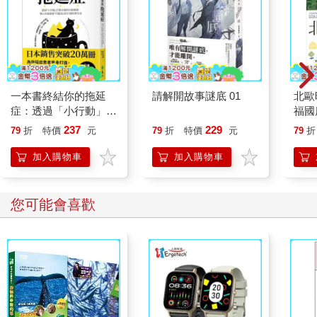
際經貿重心，這並非單純的巧合。毛羅修士（Fra Mauro）在威尼
斯（Venice）畫下了《世界地圖》（mappa mundi），上面鉅細
靡遺地記載著1450 年代大部分已知的地理知識（見第 XIV 頁）。
亞伯拉罕．奧特柳斯（Abraham Ortelius）在1570 年於安特衛普
（Antwerp），繪製了第一組現代地圖集《寰宇全圖》
（Theatrum Orbis Terrarum，上圖）。
一本書終結你的拖延
請解開故事謎底 01
北歐
休昂．布勞（JoanBlaeu）則在1662 年於阿姆斯特丹
症：透過「小行動」打
福國
（Amsterdam），以《寰宇全圖》為基礎，繪製了更大、更全面
開大腦的行動開關，懶
237
229
79
折
特價
元
79
折
特價
元
79
折
的《大地圖集》（Atlas Maior，見第3 頁）。雖然這些城市都不
人也能變身「行動派」
是當時最強盛、人口最多的都市，它們的人口也都只在10 萬上下
的37個科學方法
加入購物車
加入購物車
而已，但是這三座都市都位於歐洲貿易或金融的交通要道上。 在
這裡，貿易商會帶來各種貨物，也會帶來世界另一頭的新聞。例
如，毛羅修士的地圖上就畫出日本的樣子；奧特柳斯的地圖集有
您可能會喜歡
澳洲大致的輪廓；布勞的地圖出現南美洲南端的火地群島（Tierra
delFuego）。
威尼斯、安特衛普和阿姆斯特丹這三個城市，提供商人、金
融家、金融交易所和銀行機構各式各樣的情報；人人都想要掌握
最新訊息，在商業競爭中搶得先機。有了來自世界各地的資訊、
錢財和人才作為養分，再加上城市中蓬勃的印刷產業，科學家和
藝術家得到暢所欲言的環境，這裡也變成孕育製圖師的搖籃。舉