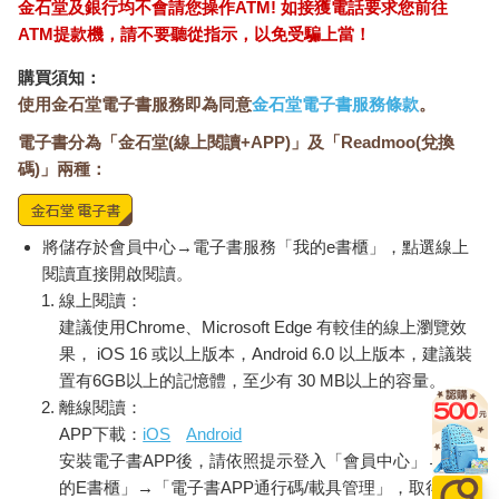
金石堂及銀行均不會請您操作ATM! 如接獲電話要求您前往
彙，都將世界地圖以時間軸切割為「已經」、「尚未」、「即
ATM提款機，請不要聽從指示，以免受騙上當！
將」等分類。然而，我還有一個親身經歷的例子可以說明金融和
製圖之間的關係。
購買須知：
使用金石堂電子書服務即為同意
金石堂電子書服務條款
。
大地圖的金融基礎
電子書分為「金石堂(線上閱讀+APP)」及「Readmoo(兌換
1998 年，我以波蘭訪問學生的身分，來到英國牛津大學聖彼
得學院（St Peter’s College at the University of Oxford）。這個學
碼)」兩種：
院位於紐因毫街（New Inn Hall Street），同時也是舊牛津造幣廠
（Oxford Mint）原址。1644 年，國王查理一世（Charles I）向國
會宣戰，並將朝廷從倫敦遷移到牛津，因當時需錢孔亟，特別建
將儲存於會員中心→電子書服務「我的e書櫃」，點選線上
立這座造幣廠，還把牛津和劍橋學院的銀製餐盤和餐具全都熔
閱讀直接開啟閱讀。
解，鑄造成錢幣。當年最早被鑄造出來的便是牛津王冠幣
線上閱讀：
（Oxford Crown，見右側）。在王冠幣上，您可以看到一處坐落
建議使用Chrome、Microsoft Edge 有較佳的線上瀏覽效
著教堂、學院、博得利圖書館（Bodleian Library）的市景；而博
果， iOS 16 或以上版本，Android 6.0 以上版本，建議裝
得利圖書館，正是保存近兩百萬張地圖和兩萬本地圖集的知識寶
置有6GB以上的記憶體，至少有 30 MB以上的容量。
庫。它蒐藏了包羅萬象的地圖集──鐘的地圖集、恐龍冒險的地圖
離線閱讀：
集、不存在國家的地圖集、幻影地圖集、啤酒地圖集，還有咖
APP下載：
iOS
Android
啡、巧克力、紅酒的地圖集，甚至來有各種奇觀的地圖集、怪物
安裝電子書APP後，請依照提示登入「會員中心」→「我
的地圖集，眼花撩亂，無奇不有，但是卻獨缺以金融為主題的地
圖集。我能找到最相近的，也僅止於記載
的E書櫃」→「電子書APP通行碼/載具管理」，取得通行