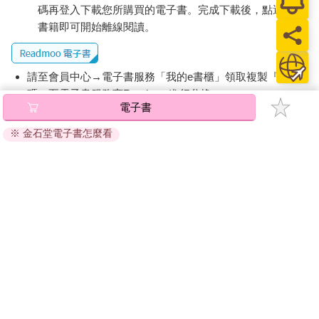
百餘國家鑄幣歷史的硬幣地圖集。可惜的是，硬幣僅能反映
碼再登入下載您所購買的電子書。完成下載後，點選任一
金融現象的一小部分。
書籍即可開始離線閱讀。
我在步行於牛津大學地理暨環境學院（School of Geography
and the Environment）周邊時，想起了當年查理一世缺錢的窘
境。2010 年，我第一次與導師高登．L．克拉克（Gordon L.
請至會員中心→電子書服務「我的e書櫃」領取複製『兌換
Clark）構思如何製作一部金融地圖集，但是要出版考究徹底且全
碼』至電子書服務商Readmoo進行兌換。
彩繪製的地圖集，所費不貲。就如同毛羅修士、奧特柳斯和布勞
電子書
所面臨的處境一樣，足夠的資金是製作全彩地圖集的基本條件。
退換貨須知：
向學院申請補助並不是好選項，所以這個計畫多年來都只是個未
※ 金石堂電子書怎麼看
因版權保護，您在金石堂所購買的電子書僅能以金石堂專屬
能實現的懸念。
的閱讀軟體開啟閱讀，無法以其他閱讀器或直接下載檔案。
直到2016 年， 我得到歐洲研究院（European Research
依據「消費者保護法」第19條及行政院消費者保護處公告之
Council）的補助，計畫名稱叫做「全球金融網絡中的城市： 二十
「通訊交易解除權合理例外情事適用準則」，非以有形媒介
一世紀的金融與商業服務發展」（Cities in Global Financial
提供之數位內容或一經提供即為完成之線上服務，經消費者
Networks: Financial and Business Services and Development in
事先同意始提供。（如：電子書、電子雜誌、下載版軟體、
the 21st Century），簡稱為「城市網絡」（CityNet）。來自歐盟
虛擬商品…等），
不受「網購服務需提供七日鑑賞期」的限
的資助，讓我們的懸念有了成真的可能性，也讓我有足夠的資源
制
。為維護您的權益，建議您先使用「試閱」功能後再付款
招攬博士後研究員一起編寫本書。我還特別邀請了著名製圖學者
購買。
詹姆斯．契爾夏（James Cheshire）和奧利佛．伍博帝（Oliver
Uberti）參與。在城市網絡計畫中，我們分析數百萬個資訊庫，也
邀請全球數百位金融從業人員進行會談。我們發表了一些研究論