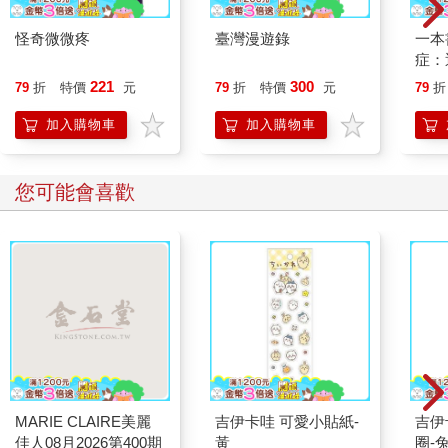
怪奇微微疼
臺灣漫遊錄
一本
症：
開大
221
300
79
折
特價
元
79
折
特價
元
79
折
人也
的3
加入購物車
加入購物車
您可能會喜歡
MARIE CLAIRE美麗
吉伊卡哇 可愛小貼紙-
吉伊卡哇 
佳人08月2026第400期
黃
圈-