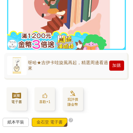
呀哈★吉伊卡哇旋風再起，精選周邊看過
加購
來
寫評價
電子書
喜歡+1
賺金幣
?
紙本平裝
金石堂 電子書