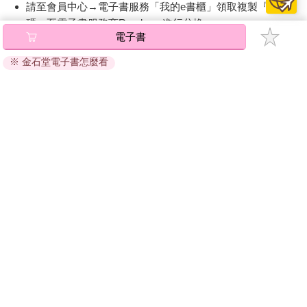
請至會員中心→電子書服務「我的e書櫃」領取複製『兌換
碼』至電子書服務商Readmoo進行兌換。
電子書
退換貨須知：
※ 金石堂電子書怎麼看
因版權保護，您在金石堂所購買的電子書僅能以金石堂專屬
的閱讀軟體開啟閱讀，無法以其他閱讀器或直接下載檔案。
依據「消費者保護法」第19條及行政院消費者保護處公告之
「通訊交易解除權合理例外情事適用準則」，非以有形媒介
提供之數位內容或一經提供即為完成之線上服務，經消費者
事先同意始提供。（如：電子書、電子雜誌、下載版軟體、
虛擬商品…等），
不受「網購服務需提供七日鑑賞期」的限
制
。為維護您的權益，建議您先使用「試閱」功能後再付款
購買。