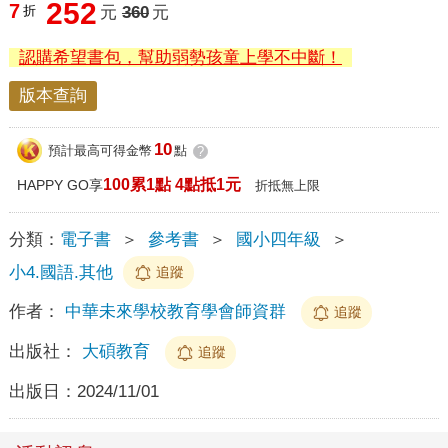
252
7
折
元
360
元
認購希望書包，幫助弱勢孩童上學不中斷！
版本查詢
10
預計最高可得金幣
點
?
100累1點 4點抵1元
HAPPY GO享
折抵無上限
分類：
電子書
＞
參考書
＞
國小四年級
＞
小4.國語.其他
追蹤
作者：
中華未來學校教育學會師資群
追蹤
出版社：
大碩教育
追蹤
出版日：
2024/11/01