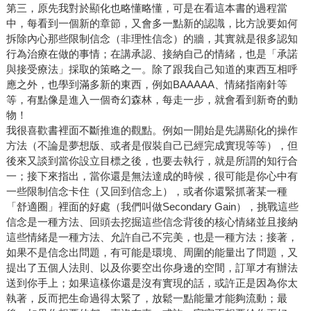
第三，原先我對於顯化也略懂略懂，可是在看這本書的過程當
中，每看到一個新的章節，又會多一點新的認識，比方說要如何
拆除內心那些限制信念（非理性信念）的牆，其實就是很多認知
行為治療在做的事情；在講承認、接納自己的情緒，也是「承諾
與接受療法」採取的策略之一。除了跟我自己知道的東西互相呼
應之外，也學到滿多新的東西，例如BAAAAA、情緒指南針等
等，有點像是進入一個奇幻森林，每走一步，就會看到新奇的動
物！
我很喜歡書裡面不斷推進的觀點。例如一開始是先講顯化的操作
方法（不論是夢想版、或者是假裝自己已經完成實現等等），但
後來又談到當你設立目標之後，也要去執行，就是所謂的知行合
一；接下來指出，當你還是無法達成的時候，很可能是你心中有
一些限制信念卡住（又回到信念上），或者你還緊抓著某一種
「舒適圈」裡面的好處（我們叫做Secondary Gain），挑戰這些
信念是一種方法、回頭去挖掘這些信念背後的核心情緒並且接納
這些情緒是一種方法、允許自己不完美，也是一種方法；接著，
如果不是信念出問題，有可能是環境、周圍的能量出了問題，又
提出了五個人法則、以及你要空出你身邊的空間，訂單才有辦法
送到你手上；如果這樣你還是沒有實現的話，或許正是因為你太
執著，反而把生命過得太緊了，放鬆一點能量才能夠流動；最