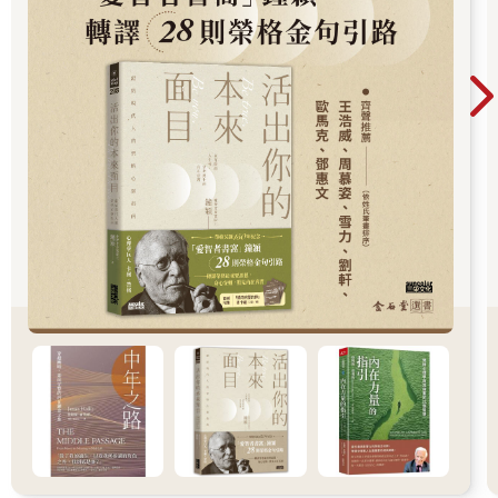
意間變得越來越想要你。萬一對方無動於衷，那也是宇宙幫你做
刪去法，刪掉一個不值得擁有你的人罷了。如果你抱持著「我可
是一個超珍貴稀有的禮物，任何人擁有我都是他的福氣」的高能
量心態，被你吸引的，就會是跟你一樣高能量的好對象。但當你
貶低自己的價值，委屈自己時，這種低能量就很容易吸引來壞東
西。 舉另一個更容易懂的例子。如果你在經營自媒體，會發現一
個神奇的靠北定律。 當你越期待一支影片會爆紅，它越不紅。反
而不抱任何期待，只是純粹享受在創作的影片，就會莫名爆紅。
你會發現越期待，越會落空。過度期待其實會堵住宇宙的物流。
為什麼呢？吸引力法則就是「什麼能量＝什麼能量」，對吧？那
你覺得一個處在過度期待能量裡面的人，這個能量是高還是低？
肯定是超級low。 這個能量散發著「我沒有這個結果會死」的焦
慮低能量，所以自然而然沒有辦法吸引到高能量的願望。我常常
會開玩笑說：「這跟男人犯賤一樣。你越想要，他越不要。但當
他看到你沒有他也過得很好的時候，反而越想靠近你。」 所以跟
宇宙下訂單時，你也要調頻好自己的能量。你要散發出「我想要
你，但我沒你也很好」的chill vibe energy。我要你開始注意，當
面對自己的顯化時，內心出現什麼聲音？是「我求求你趕快讓這
件事發生」，還是「我不擔心，會是我的，就會是我的」？
●音樂顯化魔法 分享一個九粒從好久以前就會做的提升自信魔
法，那就是把自己當成電影裡面的主角，在腦中播放自己的主題