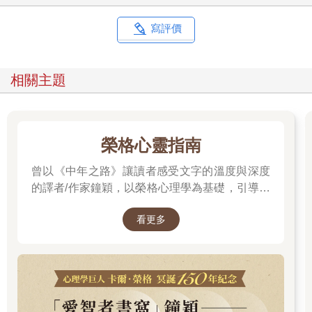
物的。這就像當你進入一段新關係，如果沒有整理好自己的心
情、放下過去的傷痛，那麼這段關係就會變得混亂。 宇宙也是如
寫評價
此。如果祂感覺你還沒有準備好，沒有調整好自己的內在能量，
就不會輕易「出貨」給你。因此，不是說要不要還願，而是你是
否準備好以你想要的顯化同頻率的狀態來接收宇宙的禮物。 這也
相關主題
是為什麼很多正能量咒語都會用「我敞開心扉，準備好接
收……」為開頭。這句話提醒我們，宇宙的「交易」並不在於你
付出了什麼物質，而是你如何調整和提升自己的內在能量。 另
外，允許能量循環也很重要。當你捐款、幫助社會或讓能量用任
榮格心靈指南
何形式流動時，這也象徵著你能量的豐盛。宇宙就會讓你「有施
更有得」。 ●訂單能量法則：別急，越Chill越靈！ 下訂單時，千
曾以《中年之路》讓讀者感受文字的溫度與深度
萬不能抱持著「我沒有這個東西就活不下去」那種飢渴又絕望的
的譯者/作家鐘穎，以榮格心理學為基礎，引導你
能量。 切記：你帶著什麼能量去跟宇宙下訂單，會大幅影響你的
探索內在衝突與自我認識。在忙碌與外界期待之
結果！這就像是在追喜歡的對象時，如果帶著「沒有跟這個人在
看更多
間，你是否忘了真正的自己？文字溫柔卻不逃避
一起，我就會死！」的心態去死纏爛打，那就準備單身一輩子
吧！畢竟我也是在情場走跳多年，累積了不少經歷，姊妹們常常
現實，每一章都像一面鏡子，映照出你未曾察覺
會把我當成戀愛軍師，要我指點下一步的棋子該怎麼下才好。萬
的自己……想知道如何開始這段心靈旅程嗎？
年不敗的一招就是：欲擒故縱！ 人齁，就是犯賤。越得不到，你
越想要。所以我都會跟姊妹們說：「你越愛，就越要放得開。」
因為當你對你的對象忽冷忽熱的時候，他越會被勾得心癢癢，無