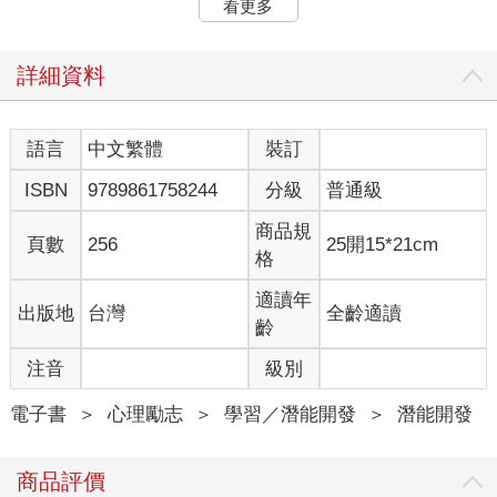
看更多
知的風景。這是宇宙給你機會去探索更多的可能性！而且透過體
驗我們不想要的東西，才能更清楚明白地知道自己真正想要什
麼。所以毋湯再說：「哎，我不知道自己要什麼……」「我現在
詳細資料
很迷惘……」 如果了解吸引力法則的道理，你就知道什麼能量吸
引什麼能量。你覺得上面那些話的能量是高還是低？肯定低爆
吧？這樣不就會吸引更多低能量的人事物來到身邊嗎？ 「We are
語言
中文繁體
裝訂
co-creators with the Universe.」（人生是由宇宙跟我們共同創造
ISBN
9789861758244
分級
普通級
的），不要再覺得自己沒有能力去創造夢想的人生。 下次如果有
人問你（尤其是在面試的時候）：「你的目標是什麼？或是你想
商品規
要做什麼？」請回答：「我正在積極探索各種可能性！」有沒有
頁數
256
25開15*21cm
格
覺得相對有力量多了呢？ 放下跟別人比較的衝動，每個人的章節
都不同。越去比較，能量就越低。別著急！好好享受探索的旅
適讀年
出版地
台灣
全齡適讀
程，並且敞開心胸去尋找那些能夠讓你真正感到快樂的事吧！
齡
●原來宇宙是這樣交易的！ 我常被問：「跟宇宙下單要不要還願
呢？」這個問題很有趣。想像宇宙是一家銀行，人類世界用金錢
注音
級別
進行交易；但在宇宙世界裡，交易的媒介是信念、愛、信心和接
納等能量。所以，跟宇宙下單時，其實並不需要傳統意義上的
電子書
＞
心理勵志
＞
學習／潛能開發
＞
潛能開發
「還願」，而是調整和提升自己的內在能量，讓自己處在一個接
收且與顯化對頻的狀態。 這時，打開你的接收模式尤為重要。在
商品評價
你還沒有敞開心房、改變限制信念前，是無法真正接收到宇宙禮