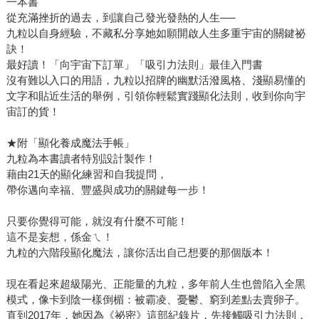
一本書
從充滿挫折的過去，到讓自己發光發熱的人生──
九粒以自身經驗，不藏私分享她如願開啟人生多重宇宙的關鍵祕
訣！
最好讀！「向宇宙下訂單」「吸引力法則」最佳入門書
沒有難以入口的用語，九粒以招牌的幽默活潑風格、淺顯易懂的
文字和貼近生活的舉例，引領你輕鬆實踐顯化法則，收到你向宇
宙訂的貨！
★附「顯化養成魔法手帳」
九粒為本書讀者特別設計製作！
藉由21天的顯化練習和自我提問，
帶你邁向幸福、豐盛與成功的關鍵每一步！
只要你覺得可能，就沒有什麼不可能！
這不是妄想，係金ㄟ！
九粒的六階段顯化魔法，讓你活出自己想要的那個版本！
現在看起來超級陽光、正能量的九粒，多年前人生也曾陷入全黑
模式，像卡到陰一樣倒楣：被霸凌、憂鬱、窮到差點去賣卵子。
直到2017年，她因為《祕密》這部紀錄片，先接觸吸引力法則，