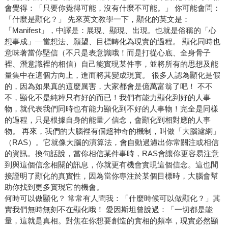
會覺得：「只要你覺得可能，沒有什麼不可能。」 你可能會問：
「什麼是顯化？」 先來英文教學一下，顯化的英文是：
「Manifest」，中譯是：展現、顯現、出現。也就是俗稱的「心
想事成」—當想法、願望、目標轉化為現實的過程。 顯化同時也
意味著當你堅信（不只是表意識哦！而是打從心底、全身骨子
裡、潛意識裡的相信）自己能實現某件事，並將所有的思想及能
量集中在這個方向上，進而將其變成現實。 很多人認為顯化是假
的，因為如果真的這麼厲害，大家都會是億萬富翁了吧！ 不不
不，顯化不是純粹只有好的而已！我們有能力顯化到好的人事
物，就代表我們同時也有能力顯化到不好的人事物！完全是同樣
的過程，只是根據自身的能量／信念，會顯化到相對應的人事
物。 再來，我們的大腦裡有個超神奇的機制，叫做「大腦濾網」
（RAS）。它就像大腦的演算法，會自動過濾出你常關注或相信
的資訊。換句話說，當你相信某件事時，RAS會讓你更容易注意
到與這個信念相關的訊息，你就更有機會實現這個信念。這也間
接證明了顯化的真實性，因為當你專注於某個目標時，大腦會幫
助你找到更多實現它的機會。
何時可以做顯化？ 常常有人問我：「什麼時候可以做顯化？」其
實我們無時無刻不在顯化哦！ 愛因斯坦曾說過：「一切都是能
量，這就是真相。對焦在你想要創造的實相的頻率，現實必然顯