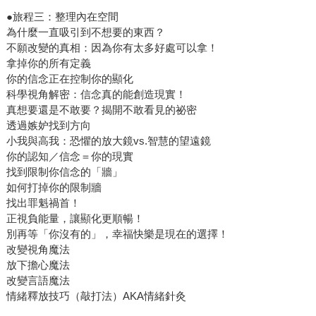
●旅程三：整理內在空間
為什麼一直吸引到不想要的東西？
不願改變的真相：因為你有太多好處可以拿！
拿掉你的所有定義
你的信念正在控制你的顯化
科學視角解密：信念真的能創造現實！
真想要還是不敢要？揭開不敢看見的祕密
透過嫉妒找到方向
小我與高我：恐懼的放大鏡vs.智慧的望遠鏡
你的認知／信念＝你的現實
找到限制你信念的「牆」
如何打掉你的限制牆
找出罪魁禍首！
正視負能量，讓顯化更順暢！
別再等「你沒有的」，幸福快樂是現在的選擇！
改變視角魔法
放下擔心魔法
改變言語魔法
情緒釋放技巧（敲打法）AKA情緒針灸