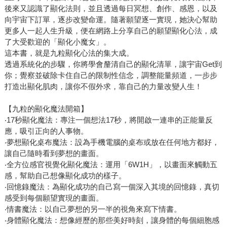
後來又認識了顯化法則，並且透過每日冥想、創作、感恩，以及
向宇宙下訂單，逐步改變命運。隨著願望逐一實現，她決心幫助
更多人一起人生升級，便在網路上分享自己的願望顯化心法，成
了大受歡迎的「顯化小魔女」。
這本書，就是九粒顯化心法的集大成。
透過系統化的步驟，你將學會釐清自己的顯化清單，讓宇宙Get到
你；覺察並破除卡住自己的限制性信念，調整能量頻道，一步步
打造出顯化肌肉，讓你不假外求，靠自己的力量改變人生！
【九粒的顯化魔法開箱】
‧17秒顯化魔法：專注一個想法17秒，將開啟一連串的正能量反
應，吸引正向的人事物。
‧夢想顯化桌布魔法：設為手機電腦的桌布或放在任何地方都好，
讓自己隨時看到夢想的畫面。
‧全方位感官視覺化顯化魔法：運用「6W1H」，以畫面來觸動五
感，幫助自己想像顯化成功的樣子。
‧回憶錄魔法：為顯化成功的自己寫一個深入其境的回憶錄，真切
感受到每個願望實現的畫面。
‧情書魔法：以自己夢想的另一半的視角來寫下情書。
‧身體顯化魔法：想像經歷的那些美好時刻，讓身體的每個細胞感