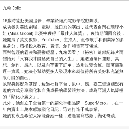
九粒 Jolie
16歲時遠赴美國追夢，畢業於紐約電影學院戲劇系。
成功參與美國劇場、電影、脫口秀的演出，並代表台灣在環球小
姐 (Miss Global) 比賽中獲得「最佳人緣獎」。疫情期間回台後，
她開展了英文教師、YouTuber、主持人、創作歌手和創業家的多
重身分，積極投入教育、表演、創作和電商等領域。
面對曾經的霸凌和憂鬱經歷，九粒因看了《祕密》這部紀錄片而
體悟到「只有我才能拯救自己的人生」。她透過每日運動、冥
想、創作、感恩，以及向宇宙下訂單，逐步改變命運。隨著願望
逐一實現，她決心幫助更多人發現本來就值得所有美好和充滿無
限可能的自己。
以親身經歷為基礎，透過社群平台，以中、應、臺三聲道幽默有
趣的方式分享顯化和自我成長的學習跟方法，成為亞洲人氣爆棚
的「顯化小魔女」。
此外，她創立了全台第一的顯化手帳品牌「SuperMero」，在一
年內賣出上萬本感激顯化日記，迅速打造千萬事業。
她的初衷是希望大家能像她一樣，透過書寫感激，顯化奇蹟。