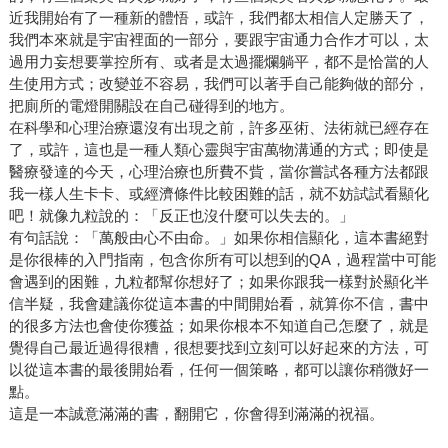
近我開始有了一種新的體悟，或許，我們都太相信人定勝天了，
我們本來就是宇宙裡面的一部分，要跟宇宙通力合作才可以，太
過用力妄想要掌控所有、或者是太過擺爛躺平，都不是恰當的人
生使用方式；改變並不容易，我們可以著手自己能夠做的部分，
把廁所的電燈開關設在自己碰得到的地方。
在科學和心理治療還沒有出現之前，許多巫術、法術就已經存在
了，或許，這也是一種人類心靈與宇宙萬物溝通的方式；即使是
醫療發達的今天，心理治療也所費不貲，當你嘗試各種方法都跟
我一樣人生卡卡、或經濟條件比較困難的話，就不妨試試看顯化
吧！就像九粒說的：「反正也沒什麼可以失去的。」
有句話說：「萬般由心不由命。」如果你相信顯化，這本書絕對
是你很棒的入門指南，包含你所有可以想到的QA，過程當中可能
會遇到的困難，九粒都幫你想好了；如果你跟我一樣對於顯化半
信半疑，我會建議你從這本書的中間開始看，就算你不信，書中
的很多方法也會使你獲益；如果你根本不知道自己怎麼了，就是
覺得自己最近過得很糟，很想要找到立刻可以好起來的方法，可
以從這本書的最後開始看，任何一個策略，都可以讓你稍微好一
點。
這是一本誠意滿滿的書，翻開它，你會得到滿滿的祝福。