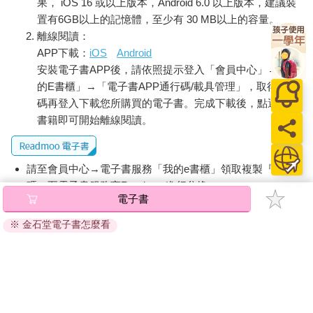
果， iOS 16 或以上版本，Android 6.0 以上版本，建議裝
‧完成冥想後，對宇宙及自己表達感謝：「Thank you so much for
置有6GB以上的記憶體，至少有 30 MB以上的容量。
everything. I love you.真的很謝謝宇宙和自己所做的一切。我愛你
離線閱讀：
們！」
APP下載：
iOS
Android
‧把書寫的內容收藏好（放在一個自己不會一直去看的地方）。
安裝電子書APP後，請依照提示登入「會員中心」→「我
6.行動與放下執著
的E書櫃」→「電子書APP通行碼/載具管理」，取得通行
‧相信自己的直覺，採取與顯化成功的你一致的行動。
‧放下對顯化過程的執著，相信一切會在完美的時間和地點發生。
碼再登入下載您所購買的電子書。完成下載後，點選任一
‧若未按時實現，相信宇宙一定有更好的計畫。
書籍即可開始離線閱讀。
7.練習每日感激
‧每天練習感激，幫助提升能量。
‧能量越高，顯化速度越快。
請至會員中心→電子書服務「我的e書櫃」領取複製『兌換
‧學會適時調整能量，透過感激回歸狀態。
碼』至電子書服務商Readmoo進行兌換。
電子書
退換貨須知：
※ 金石堂電子書怎麼看
因版權保護，您在金石堂所購買的電子書僅能以金石堂專屬
的閱讀軟體開啟閱讀，無法以其他閱讀器或直接下載檔案。
依據「消費者保護法」第19條及行政院消費者保護處公告之
「通訊交易解除權合理例外情事適用準則」，非以有形媒介
提供之數位內容或一經提供即為完成之線上服務，經消費者
事先同意始提供。（如：電子書、電子雜誌、下載版軟體、