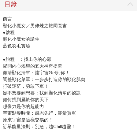
目錄
前言
顯化小魔女／男修煉之旅同意書
●啟程
顯化小魔女的誕生
藍色羽毛實驗
●旅程一：找出你的心願
揭開內心渴望的五大神奇提問
釐清顯化清單：讓宇宙Get到你！
調整顯化菜單：一步步打造你的顯化肌肉
打破迷茫，勇敢下單！
從不想要到想要：找到顯化清單的祕訣
如何找到屬於你的天下
想像力是你的超能力
宇宙點餐時間：感恩先行，能量買單
原來宇宙是這樣交易的！
訂單能量法則：別急，越Chill越靈！