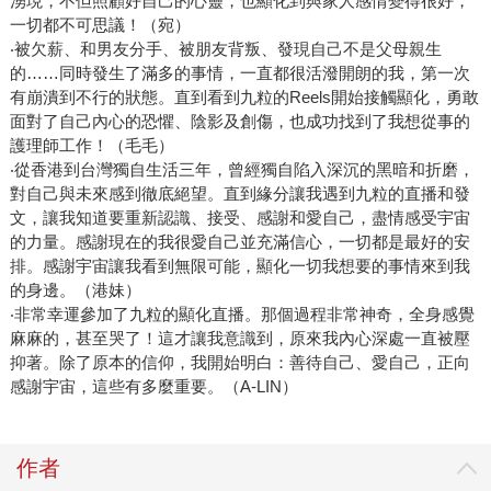
湧現，不但照顧好自己的心靈，也顯化到與家人感情變得很好，
一切都不可思議！（宛）
‧被欠薪、和男友分手、被朋友背叛、發現自己不是父母親生
的……同時發生了滿多的事情，一直都很活潑開朗的我，第一次
有崩潰到不行的狀態。直到看到九粒的Reels開始接觸顯化，勇敢
面對了自己內心的恐懼、陰影及創傷，也成功找到了我想從事的
護理師工作！（毛毛）
‧從香港到台灣獨自生活三年，曾經獨自陷入深沉的黑暗和折磨，
對自己與未來感到徹底絕望。直到緣分讓我遇到九粒的直播和發
文，讓我知道要重新認識、接受、感謝和愛自己，盡情感受宇宙
的力量。感謝現在的我很愛自己並充滿信心，一切都是最好的安
排。感謝宇宙讓我看到無限可能，顯化一切我想要的事情來到我
的身邊。（港妹）
‧非常幸運參加了九粒的顯化直播。那個過程非常神奇，全身感覺
麻麻的，甚至哭了！這才讓我意識到，原來我內心深處一直被壓
抑著。除了原本的信仰，我開始明白：善待自己、愛自己，正向
感謝宇宙，這些有多麼重要。（A-LIN）
作者