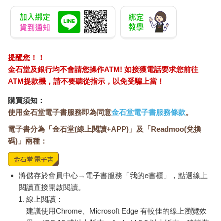
錄。
1.設定目標和願望
‧今年想達成哪些目標？實現哪些願望？
‧跟宇宙下訂單！越具體越好！
‧記得一定要是自己相信可以達成的哦！
2.想像顯化成功的未來
提醒您！！
‧想像自己坐時光機去到今年年底／一年後，看見自己達成這些願
金石堂及銀行均不會請您操作ATM! 如接獲電話要求您前往
望後的生活。
ATM提款機，請不要聽從指示，以免受騙上當！
‧描繪出顯化成功後的畫面，越生動越好。
3.書寫感激
購買須知：
‧拿出一張紙或是筆記本書寫。
使用金石堂電子書服務即為同意
金石堂電子書服務條款
。
‧用感激完成式&過去式寫你的回憶錄（因為你已經穿越時空到今
電子書分為「金石堂(線上閱讀+APP)」及「Readmoo(兌換
年底／一年後，你所有的想要都已經實現的狀態）。
碼)」兩種：
‧寫出顯化成功後的具體感受和經歷（就像是在寫自己的成功回憶
錄）。
‧把自己當成編劇，讓畫面和感受盡可能真實。
4.視覺化冥想
將儲存於會員中心→電子書服務「我的e書櫃」，點選線上
‧閉上眼睛，想像自己坐上時光機，去到一年後的今天。
閱讀直接開啟閱讀。
‧重溫顯化成功後的各種回憶，感受滿滿的感激跟正面情緒。
線上閱讀：
‧想像的畫面越清楚，越具體，越能夠提升內在頻率。
建議使用Chrome、Microsoft Edge 有較佳的線上瀏覽效
5.感謝宇宙和自己