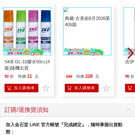
那種。 如果你沒這麼浪漫也沒關係！直接請出ChatGPT：
【ChatGPT指令】「我希望我夢想中的伴侶可以看見我的：＿＿
＿＿＿（特質），請你替他／她寫一封情書給我。」 ◎Step 3.好
好讀這封情書，然後把它放在枕頭下共眠 寫完後，想像另一半偷
偷把這封情書放在你的桌上。你好奇地打開它，讀給自己聽。在
讀的過程中，讓自己沉浸在那份心動、被珍惜與幸福的感覺中。
讀完後，把情書放在枕頭下一個晚上。 ◎Step 4.早上起來再讀一
次 早上醒來後，想到昨天伴侶的那封讓你心臟撲通撲通跳的情
書，你興奮地再次打開重讀一遍，重溫那份幸福感。 最後也是最
SKB GL-10膠水50cc(4
典藏-古美術8月2026第
吉伊
重要的：一定要相信那個對的人已經在路上了。先照顧好自己，
版)隨機出貨
405期
準備好自己，這樣對的人才能更快找到你。 對了！如果你不需要
顯化愛情，想要顯化其他東西，可以想像顯化成功後，那些相對
11
228
92
折
特價
元
特價
元
96
折
240
應的人會傳給你的訊息或信件，像是如果想要顯化錄取什麼工作
加入購物車
加入購物車
／考上哪個學校，就可以他們的視角寫一封錄取通知信給自己。
以此類推。
●回憶錄魔法
訂購/退換貨須知
九粒就是因為分享了這個回憶錄魔法，才正式成為大家口中的顯
化小魔女。大家試過後也發現驚人的效果，才會覺得這個稱號實
加入金石堂 LINE 官方帳號『完成綁定』，隨時掌握出貨動
至名歸。接下來就要step by step教你如何寫出自己的顯化回憶
態：