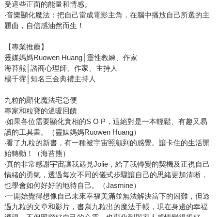
受這些正面的能量和情感。
‧音樂顯化魔法：把自己當成電影主角，在腦中播放自己所選的主
題曲，自信感油然而生！
【專業推薦】
靈媒媽媽Ruowen Huang│靈性教練、作家
海苔熊│諮商心理師、作家、主持人
楊千霈│知名三金典禮主持人
九粒的顯化魔法宅急便
專家和粒寶的溫暖回饋
‧如果各位需要顯化實相的S O P，這絕對是一本輕鬆、有趣又易
讀的工具書。（靈媒媽媽Ruowen Huang）
‧看了九粒的新書，有一種被宇宙照顧到的感覺。讓卡住的生活開
始轉動！（海苔熊）
‧真的非常感謝宇宙讓我遇見Jolie，給了我轉變的契機及正視自己
情緒的勇氣，透過每次不同的儀式步驟讓自己的思緒更加清晰，
也學會如何好好的地待自己。（Jasmine）
‧一開始覺得想像自己未來幸福美滿並無法解決當下的困難，但透
過九粒的文章和影片，書寫九粒出的魔法手帳，現在身邊的幸福