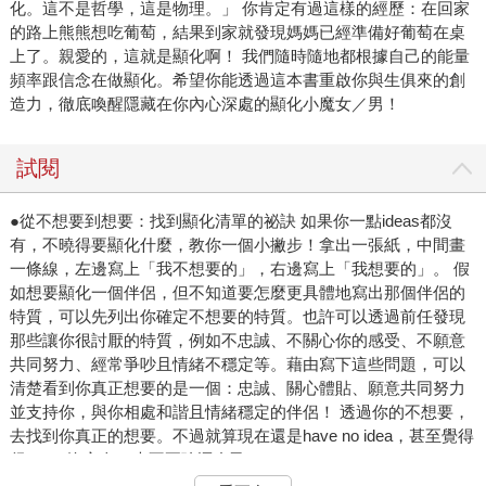
化。這不是哲學，這是物理。」 你肯定有過這樣的經歷：在回家
的路上熊熊想吃葡萄，結果到家就發現媽媽已經準備好葡萄在桌
上了。親愛的，這就是顯化啊！ 我們隨時隨地都根據自己的能量
頻率跟信念在做顯化。希望你能透過這本書重啟你與生俱來的創
造力，徹底喚醒隱藏在你內心深處的顯化小魔女／男！
試閱
●從不想要到想要：找到顯化清單的祕訣 如果你一點ideas都沒
有，不曉得要顯化什麼，教你一個小撇步！拿出一張紙，中間畫
一條線，左邊寫上「我不想要的」，右邊寫上「我想要的」。 假
如想要顯化一個伴侶，但不知道要怎麼更具體地寫出那個伴侶的
特質，可以先列出你確定不想要的特質。也許可以透過前任發現
那些讓你很討厭的特質，例如不忠誠、不關心你的感受、不願意
共同努力、經常爭吵且情緒不穩定等。藉由寫下這些問題，可以
清楚看到你真正想要的是一個：忠誠、關心體貼、願意共同努力
並支持你，與你相處和諧且情緒穩定的伴侶！ 透過你的不想要，
去找到你真正的想要。不過就算現在還是have no idea，甚至覺得
很lost、沒方向，也不要強逼自己！
「你會透過快樂，找到自己的路。」迷路，是為了讓你去看看未