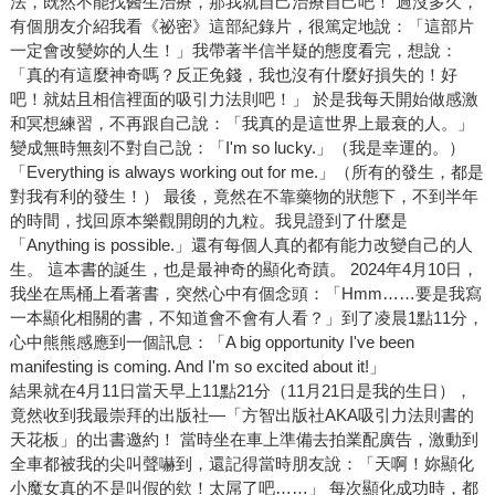
法，既然不能找醫生治療，那我就自己治療自己吧！ 過沒多久，
有個朋友介紹我看《祕密》這部紀錄片，很篤定地說：「這部片
一定會改變妳的人生！」我帶著半信半疑的態度看完，想說：
「真的有這麼神奇嗎？反正免錢，我也沒有什麼好損失的！好
吧！就姑且相信裡面的吸引力法則吧！」 於是我每天開始做感激
和冥想練習，不再跟自己說：「我真的是這世界上最衰的人。」
變成無時無刻不對自己說：「I'm so lucky.」（我是幸運的。）
「Everything is always working out for me.」（所有的發生，都是
對我有利的發生！） 最後，竟然在不靠藥物的狀態下，不到半年
的時間，找回原本樂觀開朗的九粒。我見證到了什麼是
「Anything is possible.」還有每個人真的都有能力改變自己的人
生。 這本書的誕生，也是最神奇的顯化奇蹟。 2024年4月10日，
我坐在馬桶上看著書，突然心中有個念頭：「Hmm……要是我寫
一本顯化相關的書，不知道會不會有人看？」到了凌晨1點11分，
心中熊熊感應到一個訊息：「A big opportunity I've been
manifesting is coming. And I'm so excited about it!」
結果就在4月11日當天早上11點21分（11月21日是我的生日），
竟然收到我最崇拜的出版社—「方智出版社AKA吸引力法則書的
天花板」的出書邀約！ 當時坐在車上準備去拍業配廣告，激動到
全車都被我的尖叫聲嚇到，還記得當時朋友說：「天啊！妳顯化
小魔女真的不是叫假的欸！太屌了吧……」 每次顯化成功時，都