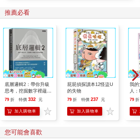
曲，那種會讓自己感到超自信的音樂。 像是在過馬路的時候，我
推薦必看
腦中就會播放：「I'm a boss ass bitch, bitch, bitch, bitch, bitch,
bitch, bitch…」這首歌，讓我覺得自己就是全世界最屌的女人，瞬
間感覺自己是全場的焦點，哈哈。 也因為這樣，我常常收到很多
人的稱讚：「妳的氣場好強！妳真的自帶光芒欸！」音樂可是很
強大的工具，你應該有發現自己很容易因為聽不同的歌而產生不
同的情緒，對吧？ 因此可以利用這一點，透過音樂幫助我們快速
提升情緒能量！不開玩笑，我甚至還用音樂成功顯化到我的另一
半！ 作法超級簡單： 1.首先釐清顯化成功後，你會有的體驗跟感
受。 2.找出會讓你感覺自己有這些體驗跟感受的歌。 3.蒐集整理
成歌單。 4.循環播放這些歌，讓自己沉浸在這些感受裡。 5.充滿
自信及信心，相信你的顯化已經是你的現實。
底層邏輯2：帶你升級
屁屁偵探讀本12怪盜U
我的
●情書魔法
思考，挖掘數字裡蘊含
的失物
人：M
◎Step 1.準備紙和筆 選支好寫的筆和自己喜歡的信紙尤佳。
的商業寶藏
Girlf
332
237
79
折
特價
元
79
折
特價
元
79
折
◎Step 2.給自己寫一封情書 你要從夢想中另一半的視角寫這封情
書給自己。換句話說，就是假裝你是對方在寫情書給你。想一
加入購物車
加入購物車
想，你最想聽到這個伴侶跟你說什麼？把這些話寫下來。
在寫這封信的時候，一定要相信自己就是那個愛上你的另一半。
我要你在寫的過程中感受到：「哇～～我的另一半（也就是你自
您可能會喜歡
己）真是太棒了！」搞不好還會在寫的過程中不小心煞到自己的