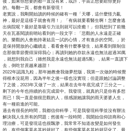
後，如果你想要的都一直沒有來，或許，宇宙正想要給你更好
的。每翻一頁，都會有新發現！
老實說，我剛開始讀的時候的確有一種「天哪，這什麼怪力亂
神，最好是這樣子就會有用！」「有病就要看醫生啊！怎麼會逃
出病院呢？最好是靠吸引力法則就可以痊癒！」但我想到了前幾
天在瓦基閱讀前哨站看到的一段文字：「悲觀的人永遠是正確
的。樂觀的人會抱持著姑且一試的心情，才有進步的空間。」於
是保持開放的心繼續走，看看會有什麼事發生，結果看到限制信
念那個章節覺得深得我心；再讀到她的存款永遠也無法超過30萬
，就想到我自己（雖然我是永遠也無法超過5萬），結果一直讀下
去，倒吃甘蔗越來越甜！
2022年認識九粒，那年她教會我做夢想版，我第一次做的時候覺
得根本沒屁用，因為半年之後一樣也沒實現；但是跟她討論調整
了之後，2023年又做了一次，結果在去年年底完成了三分之一，
剩下的今年也持續的在完成當中。我發現，就真的只是你有多想
而已！我一直是個很悲觀的人，很感謝她讓我的雨天婆婆人生，
有一種前進的可能。
過去有很長的時間，我都信仰科學，可是我發現科學並沒有辦法
解決我人生所有的問題；然後有一段時間，我開始信仰諮商和心
理治療，可是發現這也很飄渺，我常常不知道改變是如何發生
的，有些個案莫名其妙就好了，有些個案莫名其妙就惡化了。最