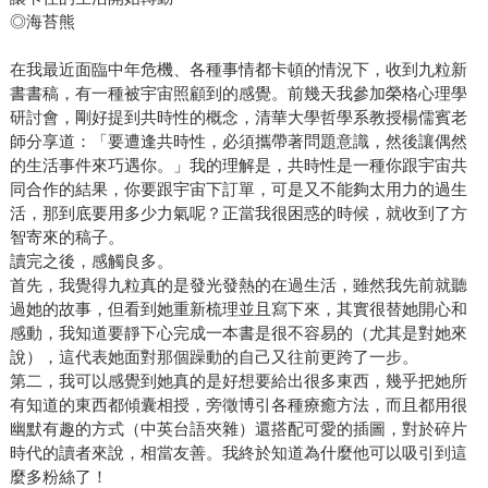
◎海苔熊
在我最近面臨中年危機、各種事情都卡頓的情況下，收到九粒新
書書稿，有一種被宇宙照顧到的感覺。前幾天我參加榮格心理學
研討會，剛好提到共時性的概念，清華大學哲學系教授楊儒賓老
師分享道：「要遭逢共時性，必須攜帶著問題意識，然後讓偶然
的生活事件來巧遇你。」我的理解是，共時性是一種你跟宇宙共
同合作的結果，你要跟宇宙下訂單，可是又不能夠太用力的過生
活，那到底要用多少力氣呢？正當我很困惑的時候，就收到了方
智寄來的稿子。
讀完之後，感觸良多。
首先，我覺得九粒真的是發光發熱的在過生活，雖然我先前就聽
過她的故事，但看到她重新梳理並且寫下來，其實很替她開心和
感動，我知道要靜下心完成一本書是很不容易的（尤其是對她來
說），這代表她面對那個躁動的自己又往前更跨了一步。
第二，我可以感覺到她真的是好想要給出很多東西，幾乎把她所
有知道的東西都傾囊相授，旁徵博引各種療癒方法，而且都用很
幽默有趣的方式（中英台語夾雜）還搭配可愛的插圖，對於碎片
時代的讀者來說，相當友善。我終於知道為什麼他可以吸引到這
麼多粉絲了！