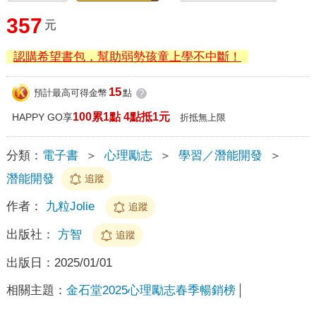
357
元
認購希望書包，幫助弱勢孩童上學不中斷！
15
預計最高可得金幣
點
?
100累1點 4點抵1元
HAPPY GO享
折抵無上限
分類：
電子書
＞
心理勵志
＞
學習／潛能開發
＞
潛能開發
追蹤
作者：
九粒Jolie
追蹤
出版社：
方智
追蹤
出版日：
2025/01/01
相關主題：
金石堂2025心理勵志春季暢銷榜