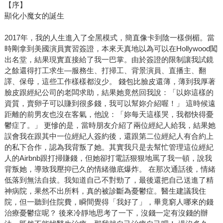
【序】
顯化小魔女的誕生
2017年，我的人生進入了全黑模式，簡直像卡到陰一樣倒楣。當
時剛拿到美國演員實習簽證，本來天真地以為可以在Hollywood闖
出名堂，結果現實直接給了我一巴掌。由於簽證的限制讓我試鏡
之餘還得打工求生—服務生、打掃工、背景演員、直播主、翻
譯、保母，這些工作樣樣都沒少。 錢包比臉皮還薄，薄到我厚著
臉皮跟經紀公司的老闆求助，結果她竟然回我說：「以妳這樣的
資質，賣卵子可以賺到很多錢，我可以幫妳介紹喔！」 這時候遠
距離的前男友也沒在客氣，他說：「妳每天這樣哭，我都快得憂
鬱症了。」 更慘的是，當時朋友介紹了兩位經紀人給我，結果她
誤會我在跟其中一位經紀人簽約後，還跟第二位經紀人有合約上
的私下合作，認為我背叛了她。其實我只是去幫忙管理這位經紀
人的Airbnb跟打掃賺錢，但她卻打電話狠狠地罵了我一頓，說我
背叛她，導致我壓抑已久的情緒徹底爆炸。 在那次通話後，情緒
低落到無法自拔。我知道自己不對勁了，最後還把自己送進了精
神病院，果然不出所料，真的被診斷為憂鬱症。醫生建議我住
院，但一聽到住院費，瞬間覺得「我好了」，畢竟窮人哪來的錢
治療憂鬱症呢？ 後來冷靜地思考了一下，沒錢一定有沒錢的辦