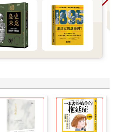
暢
看
學
T