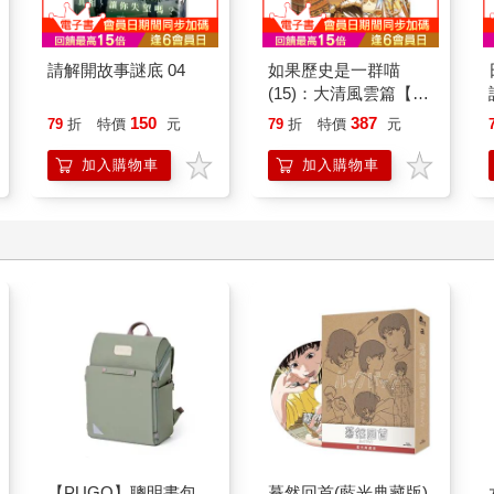
請解開故事謎底 04
如果歷史是一群喵
(15)：大清風雲篇【萌
貓漫畫學歷史】
150
387
79
折
特價
元
79
折
特價
元
加入購物車
加入購物車
【PUGO】聰明書包
驀然回首(藍光典藏版)