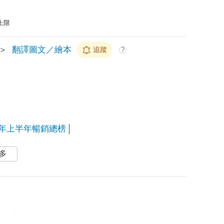
上限
＞
翻譯圖文／繪本
追蹤
?
25年上半年暢銷總榜
多