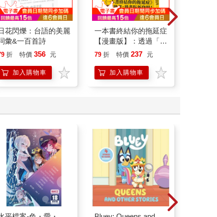
日花閃爍：台語的美麗
一本書終結你的拖延症
底層邏
詞彙&一百首詩
【漫畫版】：透過「小
界的底
行動」打開大腦的行動
356
237
79
折
特價
元
79
折
特價
元
79
折
開關，懶人也能變身
「行動派」的37個科
加入購物車
加入購物車
加
學方法
水平檔案-色・愛・
Bluey: Queens and
絕地逃生