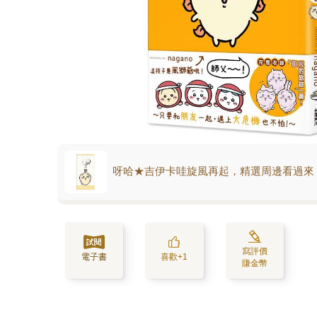
呀哈★吉伊卡哇旋風再起，精選周邊看過來
寫評價
電子書
喜歡+1
賺金幣