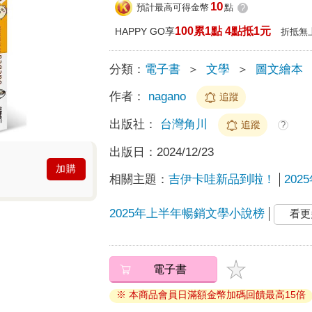
10
預計最高可得金幣
點
?
100累1點 4點抵1元
HAPPY GO享
折抵無
分類：
電子書
＞
文學
＞
圖文繪本
作者：
nagano
追蹤
出版社：
台灣角川
追蹤
?
出版日：
2024/12/23
加購
相關主題：
吉伊卡哇新品到啦！
20
2025年上半年暢銷文學小說榜
看更
電子書
※ 本商品會員日滿額金幣加碼回饋最高15倍