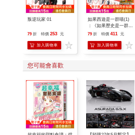
叛逆玩家 01
如果西遊是一群喵(1)
：《如果歷史是一群
喵》作者最新力作，附
253
411
79
折
特價
元
79
折
特價
元
【首卷特典】拉頁
加入購物車
加入購物車
您可能會喜歡
超幸福的甜點食譜：烘
【預購27年5月暫定】