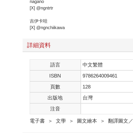
nagano
[X] @ngntrtr
吉伊卡哇
[X] @ngnchiikawa
詳細資料
語言
中文繁體
ISBN
9786264009461
頁數
128
出版地
台灣
注音
電子書
＞
文學
＞
圖文繪本
＞
翻譯圖文