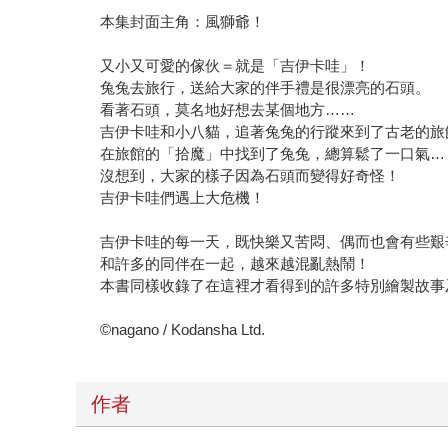
本集封面主角：風獅爺！
又小又可愛的傢伙＝就是「吉伊卡哇」！
兔兔去旅行，送給大家的伴手禮是很漂亮的石頭。
看著石頭，莫名地好想去某個地方……
吉伊卡哇和小八貓，追著兔兔的行蹤來到了古老的旅
在旅館的「拾魔」中找到了兔兔，總算鬆了一口氣…
沒想到，大家的樣子因為石頭而變得好奇怪！
吉伊卡哇們遇上大危機！
吉伊卡哇的每一天，既快樂又苦悶、偶而也會有些艱
和許多的同伴在一起，越來越混亂熱鬧！
本書同樣收錄了在這裡才看得到的許多特別繪製故事
©nagano / Kodansha Ltd.
作者