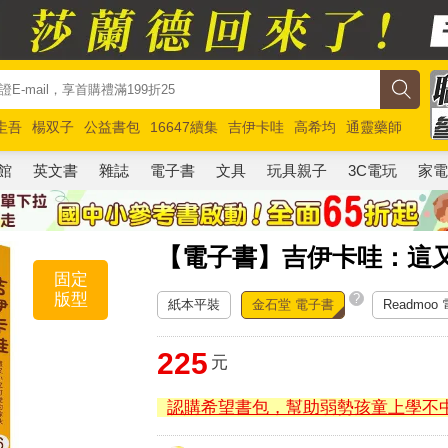
圭吾
楊双子
公益書包
16647續集
吉伊卡哇
高希均
通靈藥師
路邊攤新作
馬斯克
玩具總動員5
超慢跑
館
英文書
雜誌
電子書
文具
玩具親子
3C電玩
家
【電子書】吉伊卡哇：這
固定
版型
?
紙本平裝
金石堂 電子書
Readmoo
225
元
認購希望書包，幫助弱勢孩童上學不