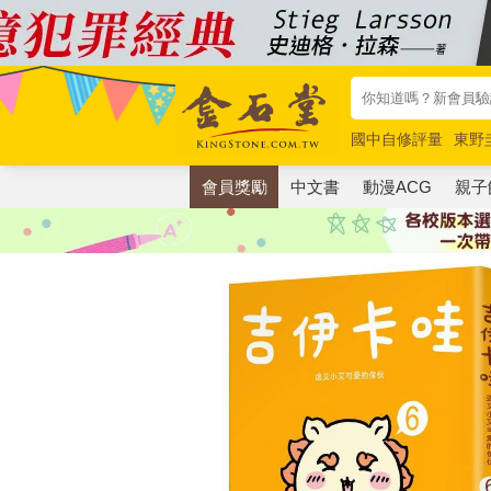
國中自修評量
東野
唯紅花綻放
奧德賽
會員獎勵
中文書
動漫ACG
親子