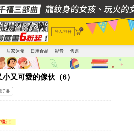
0
登入/註冊
電
居家休閒
日用食品
影音
售票
又小又可愛的傢伙（6）
 電子書
中斷！