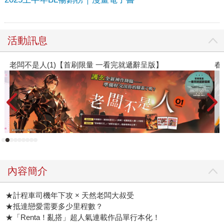
活動訊息
春光ｘ奇幻基地｜全書系展
內容簡介
★計程車司機年下攻 × 天然老闆大叔受
★抵達戀愛需要多少里程數？
★「Renta！亂搭」超人氣連載作品單行本化！