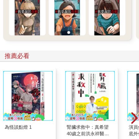
推薦必看
為怪談點燈 1
腎臟求救中：真希望
演員
40歲之前洪永祥醫師
底外