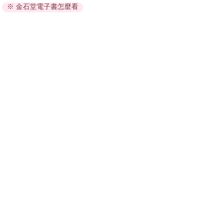
※ 金石堂電子書怎麼看
因版權保護，您在金石堂所購買的電子書僅能以金石堂專屬
的閱讀軟體開啟閱讀，無法以其他閱讀器或直接下載檔案。
依據「消費者保護法」第19條及行政院消費者保護處公告之
「通訊交易解除權合理例外情事適用準則」，非以有形媒介
提供之數位內容或一經提供即為完成之線上服務，經消費者
事先同意始提供。（如：電子書、電子雜誌、下載版軟體、
虛擬商品…等），
不受「網購服務需提供七日鑑賞期」的限
制
。為維護您的權益，建議您先使用「試閱」功能後再付款
購買。