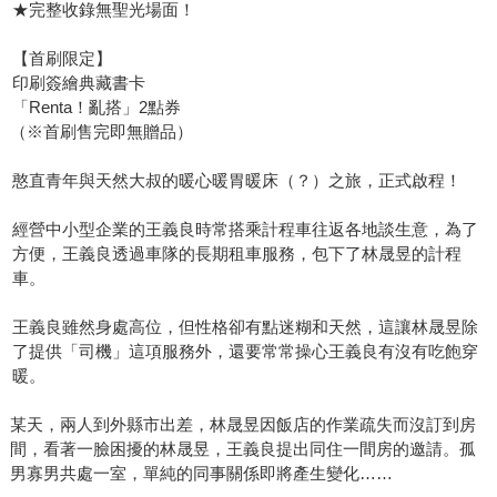
★完整收錄無聖光場面！
【首刷限定】
印刷簽繪典藏書卡
「Renta！亂搭」2點券
（※首刷售完即無贈品）
憨直青年與天然大叔的暖心暖胃暖床（？）之旅，正式啟程！
經營中小型企業的王義良時常搭乘計程車往返各地談生意，為了
方便，王義良透過車隊的長期租車服務，包下了林晟昱的計程
車。
王義良雖然身處高位，但性格卻有點迷糊和天然，這讓林晟昱除
了提供「司機」這項服務外，還要常常操心王義良有沒有吃飽穿
暖。
某天，兩人到外縣市出差，林晟昱因飯店的作業疏失而沒訂到房
間，看著一臉困擾的林晟昱，王義良提出同住一間房的邀請。孤
男寡男共處一室，單純的同事關係即將產生變化……