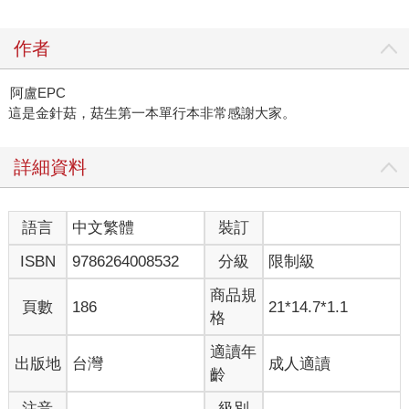
作者
阿盧EPC
這是金針菇，菇生第一本單行本非常感謝大家。
詳細資料
語言
中文繁體
裝訂
ISBN
9786264008532
分級
限制級
商品規
頁數
186
21*14.7*1.1
格
適讀年
出版地
台灣
成人適讀
齡
注音
級別