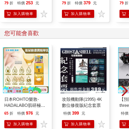
就告訴我這些事
253
379
79
折
特價
元
79
折
特價
元
79
折
加入購物車
加入購物車
您可能會喜歡
日本ROHTO樂敦-
攻殼機動隊(1995) 4K
【預
HADALABO肌研極潤
數位修復版紀念套票
thr
金緻7重玻尿酸高效保
VA 
976
399
65
折
特價
元
特價
元
特價
濕潤澤特濃精華乳液
阿斯拉
140ml/金瓶(Premium
SIR
加入購物車
加入購物車