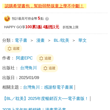
認購希望書包，幫助弱勢孩童上學不中斷！
5
預計最高可得金幣
點
?
100累1點 4點抵1元
HAPPY GO享
折抵無上限
分類：
電子書
＞
漫畫
＞
BL /耽美
＞
華文
追蹤
作者：
阿盧EPC
追蹤
出版社：
台灣角川
追蹤
出版日：
2025/01/09
相關主題：
台灣角川：感謝祭電子書展
【BL／耽美】2025年度暢銷百大──電子書版！
2025上半年BL暢銷榜｜漫畫電子書