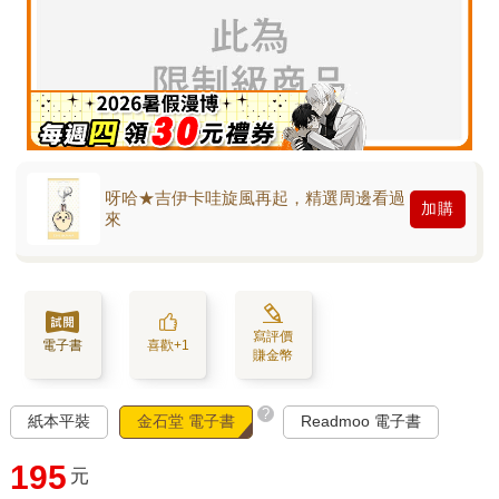
呀哈★吉伊卡哇旋風再起，精選周邊看過
加購
來
寫評價
電子書
喜歡+1
賺金幣
?
紙本平裝
金石堂 電子書
Readmoo 電子書
195
元