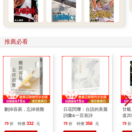
推薦必看
刪掉容易，忘掉很難
日花閃爍：台語的美麗
廿載
詞彙&一百首詩
道2
332
356
79
折
特價
元
79
折
特價
元
79
折