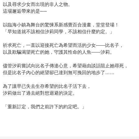
以及尋求少女而出現的非人之物。
這場邂逅帶來的是──
以臨海小鎮為舞台的驚悚系新感覺百合漫畫，堂堂登場！
「早知道就不該相信汐莉同學，不該相信什麼約定。」
祈求死亡，一直以迎接死亡為希望而活的少女——比名子，
以及欺騙渴望死亡的她，守護其性命的人魚——汐莉。
儘管汐莉嘗試向比名子傳達心意，希望藉由談話阻止她尋死，
但是比名子內心的絕望卻已達到無可挽回的地步了……
為了讓早已失去生存希望的比名子活下去，
汐莉做出了過去絕對想迴避的決定。
「重新訂定，我們之前許下的約定吧。」