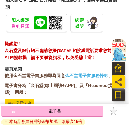
加入金石堂 LINE 官方帳號『完成綁定』，隨時掌握出貨動
態：
提醒您！！
金石堂及銀行均不會請您操作ATM! 如接獲電話要求您前往
ATM提款機，請不要聽從指示，以免受騙上當！
會
購買須知：
使用金石堂電子書服務即為同意
金石堂電子書服務條款
。
員
電子書分為「金石堂(線上閱讀+APP)」及「Readmoo(兌換
日
碼)」兩種：
電子書
將儲存於會員中心→電子書服務「我的e書櫃」，點選線上
閱讀直接開啟閱讀。
※ 本商品會員日滿額金幣加碼回饋最高15倍
線上閱讀：