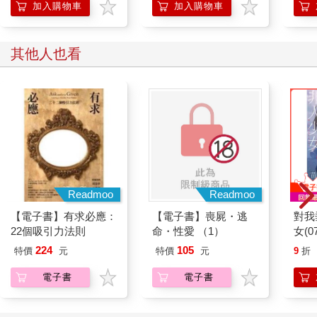
加入購物車
加入購物車
其他人也看
Readmoo
Readmoo
【電子書】有求必應：
【電子書】喪屍・逃
對我
22個吸引力法則
命・性愛 （1）
女(07
224
105
特價
元
特價
元
9
折
電子書
電子書