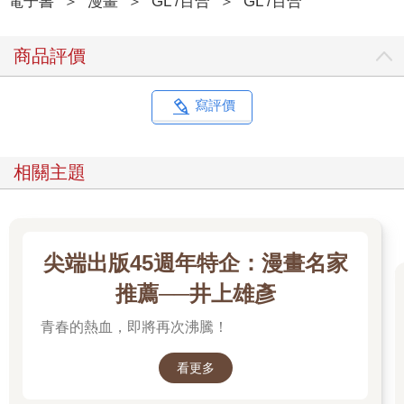
電子書
＞
漫畫
＞
GL /百合
＞
GL /百合
商品評價
寫評價
相關主題
尖端出版45週年特企：漫畫名家
推薦──井上雄彥
青春的熱血，即將再次沸騰！
看更多