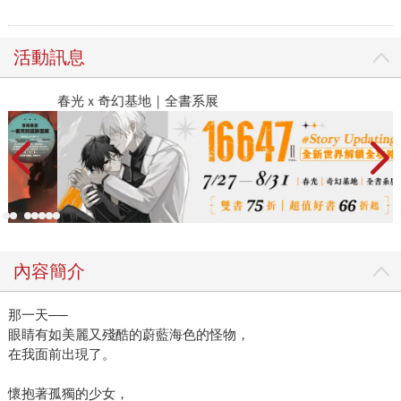
活動訊息
春光ｘ奇幻基地｜全書系展
2
內容簡介
那一天──
眼睛有如美麗又殘酷的蔚藍海色的怪物，
在我面前出現了。
懷抱著孤獨的少女，