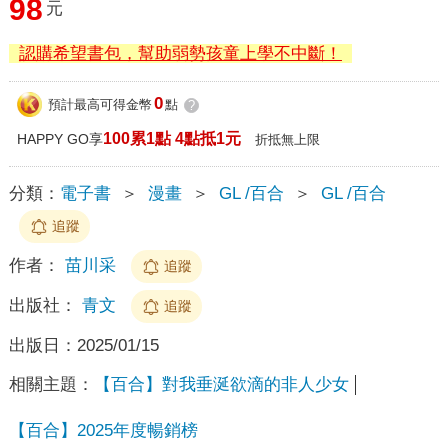
98
元
認購希望書包，幫助弱勢孩童上學不中斷！
0
預計最高可得金幣
點
?
100累1點 4點抵1元
HAPPY GO享
折抵無上限
分類：
電子書
＞
漫畫
＞
GL /百合
＞
GL /百合
追蹤
作者：
苗川采
追蹤
出版社：
青文
追蹤
出版日：
2025/01/15
相關主題：
【百合】對我垂涎欲滴的非人少女
【百合】2025年度暢銷榜