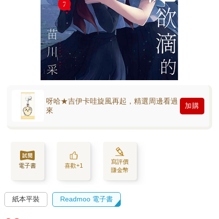
呀哈★吉伊卡哇旋風再起，精選周邊看過
加購
來
寫評價
電子書
喜歡+1
賺金幣
紙本平裝
Readmoo 電子書