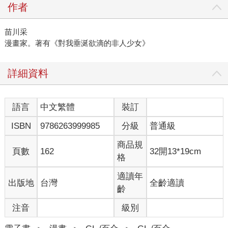
作者
苗川采
漫畫家。著有《對我垂涎欲滴的非人少女》
詳細資料
語言
中文繁體
裝訂
ISBN
9786263999985
分級
普通級
商品規
頁數
162
32開13*19cm
格
適讀年
出版地
台灣
全齡適讀
齡
注音
級別