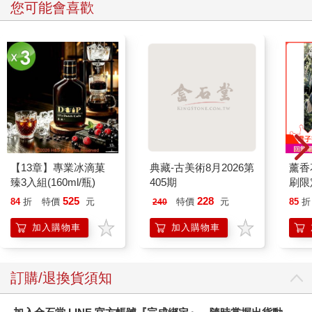
您可能會喜歡
【13章】專業冰滴菓
典藏-古美術8月2026第
薰香
臻3入組(160ml/瓶)
405期
刷限定
525
228
84
折
特價
元
特價
元
85
折
240
加入購物車
加入購物車
訂購/退換貨須知