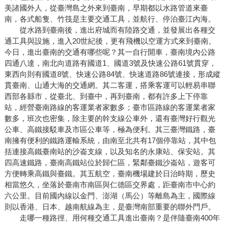
美諸國外人，從臺灣島之外來到臺南，早期都以水路管道來臺
南，各式船隻、竹筏是主要交通工具，並航行、停泊臺江內海。
從水路到臺南後，進出府城而有陸路交通，並發展出各種交
通工具與設施，進入20世紀後，更有飛機以空運方式來到臺南。
今日，進出臺南的交通有哪些呢？其一自行開車，臺南境內公路
四通八達，南北向道路有國道1、國道3號及快速公路61號貫穿，
東西向則有國道8號、快速公路84號、快速道路86號連接，形成縱
貫臺南、山通大海的交通網。其二客運，搭乘客運可以輕易串聯
西部各縣市，從臺北、到臺中，再到臺南，都有許多上下停靠
站，經營臺南路線的客運業者家數多；臺市區路線的客運業者家
數多，班次也密集，除主要的幹支線公車外，還有臺灣好行觀光
公車、高鐵接駁車及市區公車等，極為便利。其三臺灣鐵路，臺
南擁有便利的鐵路運輸系統，由南至北共有17個停靠站，其中包
括連接高鐵臺南站的沙崙支線，以及知名的永康站、保安站。其
四高速鐵路，臺南高鐵站位於歸仁區，緊鄰臺鐵沙崙站，遊客可
方便轉乘高鐵與臺鐵。其五航空，臺南機場建於日治時期，歷史
相當悠久，坐落於臺南市南區與仁德區交界處，距臺南市中心約
六公里。目前國內線以金門、澎湖（馬公）等離島為主，國際線
則以香港、日本、越南航線為主，是臺灣南部重要的聯外門戶。
走哪一種路徑、用何種交通工具進出臺南？是伴隨臺南400年