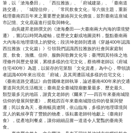
筆，以「滄海桑田」、「西拉雅族」、「府城建築」、「臺南道
路交通」、「城隍信仰」、「常民飲食文化」等六個主題，重新
梳理臺南四百年來之重要歷史脈絡與文化價值，並對臺南這座城
市記憶、文化底蘊進行提取與轉化。
由吳建昇老師撰文的《滄海桑田──大臺南兩大內海的環境變
遷》，嘗試以時間為縱軸，從歷史文獻或地圖資料，盤點臺南兩
大內海在地理環境上的變化；段洪坤老師則透過《穿越400年認識
西拉雅族（文化篇）》引領我們認識西拉雅族的社會與家庭制
度、飲食、漁獵、信仰、服飾與歌舞文化等；臺灣因其特殊之地
理條件與歷史發展，累積多樣的住宅文化，蔡侑樺老師以《府城
住宅400年》為題，以留存的宅第類「文化資產」為中心，帶領讀
者認識400年來出現在「府城」及其周遭區域多樣的住宅文化；
《臺南道路交通誌》由曾國棟老師執筆，論述臺南400年來的交通
要道與先民生活概況；臺南是全臺城隍廟數量最多、歷史最久、
類型最多元的地區，謝貴文老師的《爾來了──四百年來臺南城隍
信仰的發展與變遷》，爬梳四百年來臺南城隍信仰的發展與變
遷；民以食為天，臺南幅員遼闊，依山臨海，多樣的地理環境與
宜人的氣候孕育了豐饒的物產，張耘書老師特地獻上《臺南好
食》，從產地到餐桌，讓你細細品嘗一道道令人驚豔的臺南美
食。