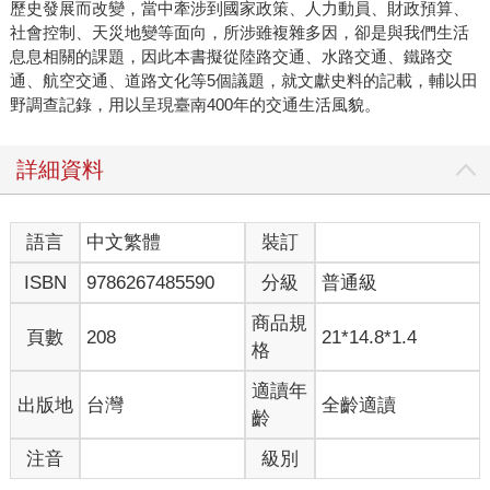
歷史發展而改變，當中牽涉到國家政策、人力動員、財政預算、
社會控制、天災地變等面向，所涉雖複雜多因，卻是與我們生活
息息相關的課題，因此本書擬從陸路交通、水路交通、鐵路交
通、航空交通、道路文化等5個議題，就文獻史料的記載，輔以田
野調查記錄，用以呈現臺南400年的交通生活風貌。
詳細資料
語言
中文繁體
裝訂
ISBN
9786267485590
分級
普通級
商品規
頁數
208
21*14.8*1.4
格
適讀年
出版地
台灣
全齡適讀
齡
注音
級別