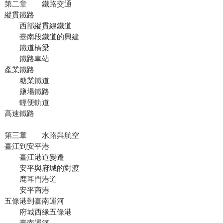
第二章 鐵路交通
縱貫鐵路
西部縱貫線鐵道
臺南段鐵道的興建
鐵道橋梁
鐵路車站
產業鐵路
糖業鐵道
鹽場鐵路
輕便軌道
高速鐵路
第三章 水路與航空
臺江到安平港
臺江港道變遷
安平與府城的對渡
鹿耳門港道
安平商港
五條港到臺南運河
府城西緣五條港
臺南運河