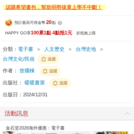
認購希望書包，幫助弱勢孩童上學不中斷！
20
預計最高可得金幣
點
?
100累1點 4點抵1元
HAPPY GO享
折抵無上限
分類：
電子書
＞
人文歷史
＞
台灣史地
＞
台灣文化/民俗
追蹤
作者：
曾國棟
追蹤
出版社：
暖暖書屋
追蹤
出版日：
2024/12/31
活動訊息
金石堂2026海外優惠：電子書