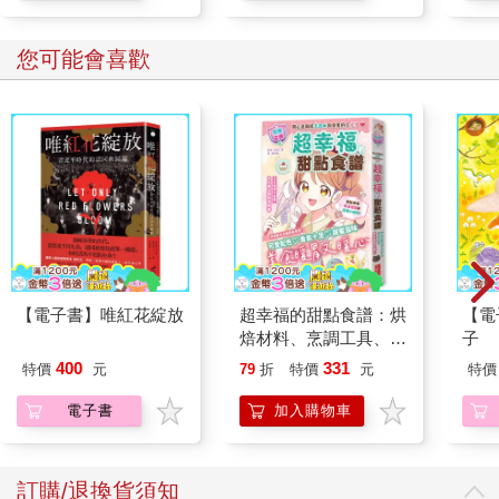
您可能會喜歡
【電子書】唯紅花綻放
超幸福的甜點食譜：烘
【電
焙材料、烹調工具、可
子
愛配色【閃亮女孩6】
400
331
特價
元
79
折
特價
元
特價
電子書
加入購物車
訂購/退換貨須知