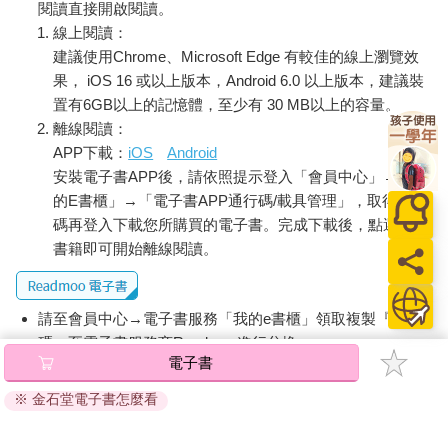
閱讀直接開啟閱讀。
線上閱讀：
建議使用Chrome、Microsoft Edge 有較佳的線上瀏覽效
果， iOS 16 或以上版本，Android 6.0 以上版本，建議裝
置有6GB以上的記憶體，至少有 30 MB以上的容量。
離線閱讀：
APP下載：
iOS
Android
安裝電子書APP後，請依照提示登入「會員中心」→「我
的E書櫃」→「電子書APP通行碼/載具管理」，取得通行
碼再登入下載您所購買的電子書。完成下載後，點選任一
書籍即可開始離線閱讀。
請至會員中心→電子書服務「我的e書櫃」領取複製『兌換
碼』至電子書服務商Readmoo進行兌換。
電子書
退換貨須知：
※ 金石堂電子書怎麼看
因版權保護，您在金石堂所購買的電子書僅能以金石堂專屬
的閱讀軟體開啟閱讀，無法以其他閱讀器或直接下載檔案。