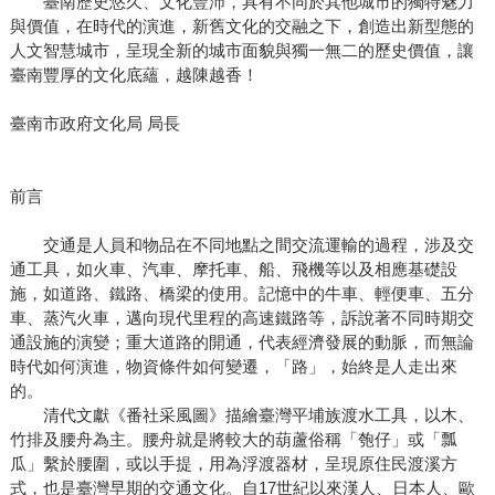
臺南歷史悠久、文化豐沛，具有不同於其他城市的獨特魅力
與價值，在時代的演進，新舊文化的交融之下，創造出新型態的
人文智慧城市，呈現全新的城市面貌與獨一無二的歷史價值，讓
臺南豐厚的文化底蘊，越陳越香！
臺南市政府文化局 局長
前言
交通是人員和物品在不同地點之間交流運輸的過程，涉及交
通工具，如火車、汽車、摩托車、船、飛機等以及相應基礎設
施，如道路、鐵路、橋梁的使用。記憶中的牛車、輕便車、五分
車、蒸汽火車，邁向現代里程的高速鐵路等，訴說著不同時期交
通設施的演變；重大道路的開通，代表經濟發展的動脈，而無論
時代如何演進，物資條件如何變遷，「路」，始終是人走出來
的。
清代文獻《番社采風圖》描繪臺灣平埔族渡水工具，以木、
竹排及腰舟為主。腰舟就是將較大的葫蘆俗稱「匏仔」或「瓢
瓜」繫於腰圍，或以手提，用為浮渡器材，呈現原住民渡溪方
式，也是臺灣早期的交通文化。自17世紀以來漢人、日本人、歐