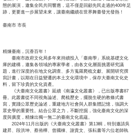
態的展演，邀集全民共同響應，這不僅是回顧先民走過的400年足
跡，更要進一步展望未來，讓臺南繼續在世界舞臺發光發熱！
臺南市 市長
精煉臺南，沉香百年！
臺南市政府文化局多年來持續投入「臺南學」系統基礎文化
庫的建構，邀集各領域的專家學者，由各文化層面挑選研究議
題，進行深度的在地文化調查、多方蒐羅爬梳文獻、展開研究撰
寫計畫，以期在日益變遷的本土文化環境中，保存大臺南文化史
料，留下珍貴的文化資產。
《大臺南文化叢書》延續《南瀛文化叢書》，已出版專書87
冊。此叢書從不同視角論述、爬梳歷史，擺脫生硬的教條式書
寫，實踐公眾歷史論述，重建地方社會與人群集體記憶，強調大
眾史學的重要性。結合公眾之力，不斷挖掘，強化臺南文化的深
度與廣度，精煉出獨一無二的臺南文化底蘊。
2024年11月出版的《大臺南文化叢書》第13輯，特別邀請吳
建昇、段洪坤、蔡侑樺、曾國棟、謝貴文、張耘書等六位老師執