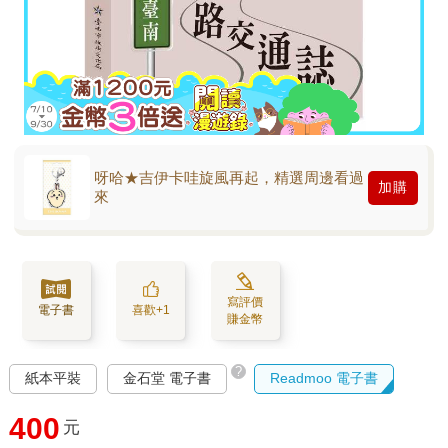
呀哈★吉伊卡哇旋風再起，精選周邊看過
加購
來
寫評價
電子書
喜歡+1
賺金幣
?
紙本平裝
金石堂 電子書
Readmoo 電子書
400
元