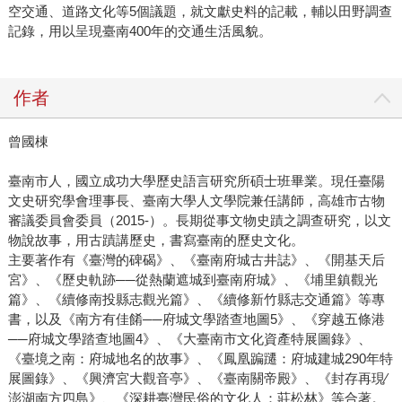
空交通、道路文化等5個議題，就文獻史料的記載，輔以田野調查
記錄，用以呈現臺南400年的交通生活風貌。
作者
曾國棟
臺南市人，國立成功大學歷史語言研究所碩士班畢業。現任臺陽
文史研究學會理事長、臺南大學人文學院兼任講師，高雄市古物
審議委員會委員（2015-）。長期從事文物史蹟之調查研究，以文
物說故事，用古蹟講歷史，書寫臺南的歷史文化。
主要著作有《臺灣的碑碣》、《臺南府城古井誌》、《開基天后
宮》、《歷史軌跡──從熱蘭遮城到臺南府城》、《埔里鎮觀光
篇》、《續修南投縣志觀光篇》、《續修新竹縣志交通篇》等專
書，以及《南方有佳餚──府城文學踏查地圖5》、《穿越五條港
──府城文學踏查地圖4》、《大臺南市文化資產特展圖錄》、
《臺境之南：府城地名的故事》、《鳳凰蹁躚：府城建城290年特
展圖錄》、《興濟宮大觀音亭》、《臺南關帝殿》、《封存再現∕
澎湖南方四島》、《深耕臺灣民俗的文化人：莊松林》等合著。