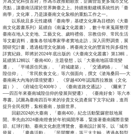
升為文化科技首府」作為市政推動願景，企圖營造更多城市文化
亮點，讓臺南活躍於世界舞臺之上。持續推動建構系統性的「臺
南學」文化庫，乃是讓臺南文化紮根的重點工作之一。
以系統且多元性建構「臺南學」基礎文化庫為目標的《大臺
南文化叢書系列》延續自《南瀛文化叢書》，數十年來蒐羅整理
臺南在地人文史地、工藝文化、歲時禮俗、宗教信仰、常民生活
等文獻資料，邀集各領域專家學者實地走訪，深入田野調查，展
開研究計畫，透過梳理文化脈絡，將臺南文化的豐富性與多樣性
詳實紀錄。即將於2024年底出版的《大臺南文化叢書》第13輯，
延續第12輯以「臺南400」主題發想，以「大臺南地區環境變
遷」、「平埔原住民族」、「府城建築」、「交通網絡」、「城
隍信仰」、「常民飲食文化」等六個面向，撰文《滄海桑田──大
臺南兩大內海的環境變遷》、《穿越400年認識西拉雅族（文化
篇）》、《府城住宅400年》、《臺南道路交通誌》、《爾來了
──四百年來臺南城隍信仰的發展與變遷》、《臺南好食》等六本
專書。試圖為臺南四百年來的珍貴文化資產留下文字紀錄，進而
提升全民視野，紮根臺南，放眼世界。
回顧2024的大臺南，「臺南400」紀念活動緊鑼密鼓地展
開。率先由2024臺南燈會於年初揭開序幕，緊接著臺南國際音樂
節、紅球行動、臺南文化創意博覽會、臺南設計展等。以「城市
發展」、「慶典活動」、「民間響應」等三大主軸，透過各類型