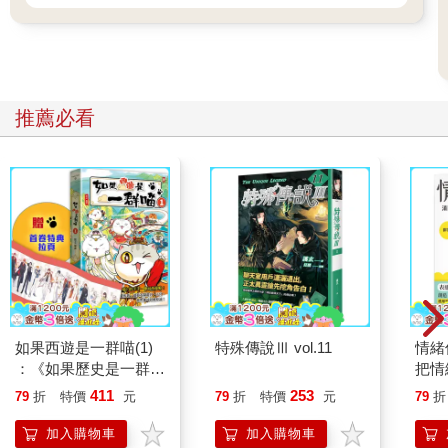
推薦必看
如果西遊是一群喵(1)
特殊傳說Ⅲ vol.11
情緒
：《如果歷史是一群
把情
喵》作者最新力作，附
誰都
411
253
79
折
特價
元
79
折
特價
元
79
折
【首卷特典】拉頁
加入購物車
加入購物車