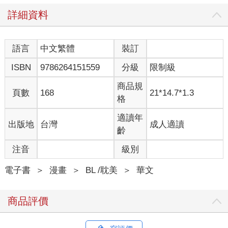
詳細資料
語言
中文繁體
裝訂
ISBN
9786264151559
分級
限制級
商品規
頁數
168
21*14.7*1.3
格
適讀年
出版地
台灣
成人適讀
齡
注音
級別
電子書
＞
漫畫
＞
BL /耽美
＞
華文
商品評價