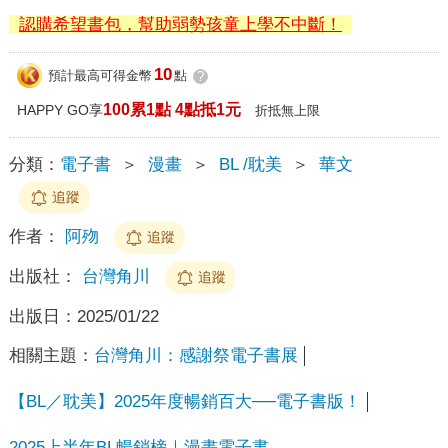
認購希望書包，幫助弱勢孩童上學不中斷！
10
預計最高可得金幣
點
?
100累1點 4點抵1元
HAPPY GO享
折抵無上限
分類：
電子書
＞
漫畫
＞
BL /耽美
＞
華文
追蹤
作者：
阿歾
追蹤
出版社：
台灣角川
追蹤
出版日：
2025/01/22
相關主題：
台灣角川：感謝祭電子書展
【BL／耽美】2025年度暢銷百大──電子書版！
2025上半年BL暢銷榜｜漫畫電子書