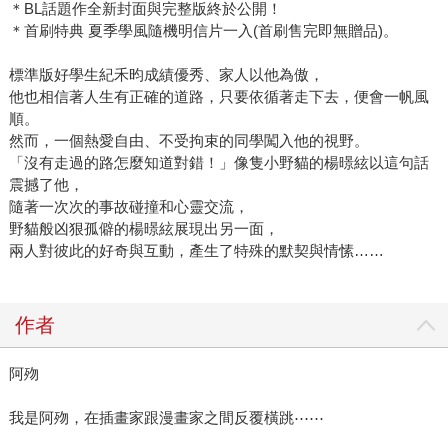
＊BL話題作全新封面與完整版終於公開！
＊首刷特典 夏季學風隨機明信片一入(首刷售完即無贈品)。
標準版好學生紀禾昀成績優秀、家人以他為傲，
他也相信著人生有正確的道路，只要依循著走下去，便會一帆風
順。
然而，一個熱愛自由、不受拘束的同學闖入他的視野。
「沒有走過的路怎麼知道對錯！」像隻小野貓的楊暻絃以這句話
震撼了他，
隨著一次次的事故碰撞和心靈交流，
野貓般凶狠孤僻的楊暻絃展現出另一面，
兩人對彼此的好奇與互動，產生了特殊的默契與情愫……
作者
阿歾
我是阿歾，在插畫家跟漫畫家之間反覆橫跳⋯⋯