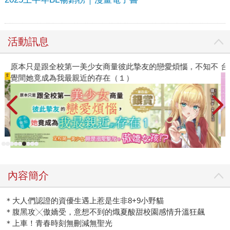
活動訊息
原本只是跟全校第一美少女商量彼此摯友的戀愛煩惱，不知不
台
覺間她竟成為我最親近的存在（１）
內容簡介
＊大人們認證的資優生遇上惹是生非8+9小野貓
＊腹黑攻╳傲嬌受，意想不到的熾夏酸甜校園感情升溫狂飆
＊上車！青春時刻無刪減無聖光