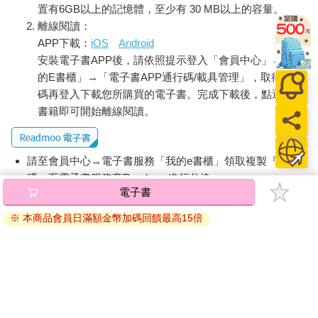
置有6GB以上的記憶體，至少有 30 MB以上的容量。
離線閱讀：
APP下載：
iOS
Android
安裝電子書APP後，請依照提示登入「會員中心」→「我
的E書櫃」→「電子書APP通行碼/載具管理」，取得通行
碼再登入下載您所購買的電子書。完成下載後，點選任一
書籍即可開始離線閱讀。
請至會員中心→電子書服務「我的e書櫃」領取複製『兌換
碼』至電子書服務商Readmoo進行兌換。
電子書
退換貨須知：
※ 本商品會員日滿額金幣加碼回饋最高15倍
因版權保護，您在金石堂所購買的電子書僅能以金石堂專屬
的閱讀軟體開啟閱讀，無法以其他閱讀器或直接下載檔案。
依據「消費者保護法」第19條及行政院消費者保護處公告之
「通訊交易解除權合理例外情事適用準則」，非以有形媒介
提供之數位內容或一經提供即為完成之線上服務，經消費者
事先同意始提供。（如：電子書、電子雜誌、下載版軟體、