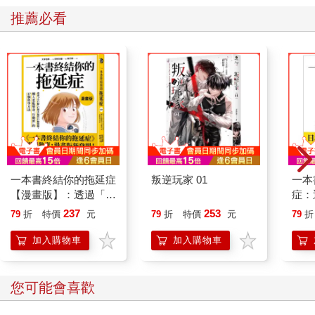
推薦必看
一本書終結你的拖延症
叛逆玩家 01
一本
【漫畫版】：透過「小
症：
行動」打開大腦的行動
開大
237
253
79
折
特價
元
79
折
特價
元
79
折
開關，懶人也能變身
人也
「行動派」的37個科
的3
加入購物車
加入購物車
學方法
您可能會喜歡