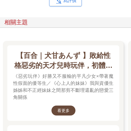
寫評價
相關主題
【百合｜犬甘あんず 】敗給性
格惡劣的天才兒時玩伴，初體驗
全部被她奪走了／心上人的妹妹
《惡劣玩伴》好勝又不服輸的平凡少女×帶著魔
性假面的優等生／《心上人的妹妹》我與資優生
姊姊和不正經妹妹之間那剪不斷理還亂的戀愛三
角關係
看更多