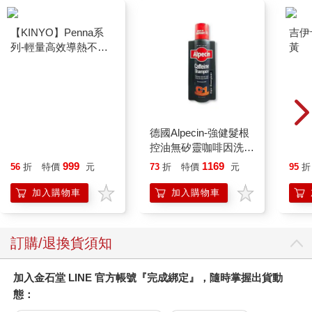
【KINYO】Penna系
吉伊
列-輕量高效導熱不沾
黃
平煎鍋30cm
德國Alpecin-強健髮根
控油無矽靈咖啡因洗髮
凝露375ml/瓶-C1強健
999
1169
56
折
特價
元
73
折
特價
元
95
折
髮根(護髮洗髮精/男士
調理頭皮洗髮液/0矽靈
加入購物車
加入購物車
滋潤洗頭髮水/一般髮
質適用)
訂購/退換貨須知
加入金石堂 LINE 官方帳號『完成綁定』，隨時掌握出貨動
態：