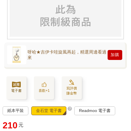
呀哈★吉伊卡哇旋風再起，精選周邊看過
加購
來
寫評價
電子書
喜歡+1
賺金幣
?
紙本平裝
金石堂 電子書
Readmoo 電子書
210
元