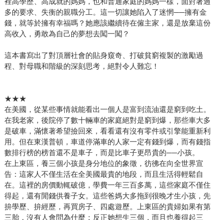
裡高學歷、高成就的媽媽，也和普通家庭的媽媽一樣，面對著過
多的要求、失衡的親職分工。這一切讓她陷入了迷惘──擁有金
錢，就等於擁有幸福嗎？她應該繼續待在僱主家，還是放棄這份
高收入，勇敢為自己的夢想去闖一闖？
這本書寫出了對頂層社會的貼身窺奇、打破貧窮複製的激勵過
程、對母職和階級的深刻思考，絕對令人難忘！
★★★
在美國，從某些事情就能看出一個人是富到流油還是窮到吃土。
在我老家，後院停了數十輛車的家庭絕對是窮到爆，那些車大多
是破車，滿懷著希望撿回來，看看還有沒有零件或引擎能重新利
用。但在東漢普頓，車道停滿車的人家一定有錢到爆，而有錢指
數排行榜的榜首還不是車子，而是比車子更昂貴的──小孩。
在上東區，養三個小孩是身分地位的象徵，彷彿在向全世界宣
告：這家人不僅生活在全美國最貴的地段，而且生活得輕鬆自
在。這裡的房價動輒破億，學費一年三百多萬，這些家庭不僅住
得起，還有閒錢供養子女。這些爸媽大多拖到很晚才生小孩，先
拚學歷、拚經歷，再買房子、四處遊歷。上東區的貴婦如果有第
三胎，沒有人會問為什麼：反正她想生三個，而且也養得起三