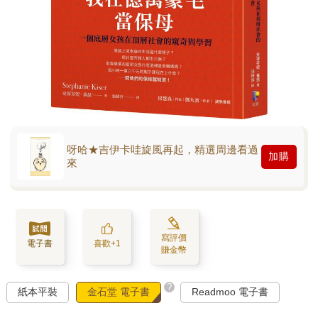
呀哈★吉伊卡哇旋風再起，精選周邊看過
加購
來
寫評價
電子書
喜歡+1
賺金幣
?
紙本平裝
金石堂 電子書
Readmoo 電子書