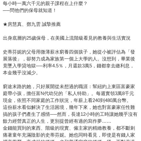
每小時一萬六千元的親子課程在上什麼？
──問他們的保母就知道！
★房慧真、鄧九雲 誠摯推薦
出身底層的25歲保母，在美國上流階級看見的教養與生活實況
史蒂芬妮的父母用微薄薪水窮養四個孩子，她從小被評估為「發
展落後」，卻努力成為家族第一個上大學的人。沒想到，畢業後
竟墜入學貸地獄──利率4.5％，月還款3萬5，錢都拿去繳利息，
本金幾乎沒減少。
窮途末路的她，只好展開從未想過的職涯：幫紐約上東區富豪家
庭帶小孩，擔任富N代幼兒的「私人特助」。每週實領3萬8千元
現金，依照不同家庭的工作狀況，年薪上看240到480萬台幣。
這份薪水看似解決了生活困境，幾年下來，她也對富豪家任性難
搞的孩子們產生了感情──然而，長達12小時的工時讓她幾乎沒有
餘力經營真正的人生，更別提曾經有過的寫作夢……
金錢能買到的東西、階級的現實、僱主家的精緻教養，都不斷刺
痛著童年充滿陰影的史蒂芬妮。她也同時看見，即使是有錢人家