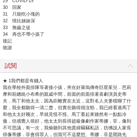
29 COVID-19
30 回家
31 只能吃小塊的
32 情比姊妹深
33 無齒之徒
34 再也不帶小孩了
後記
致謝
試閱
★ 1我們都是有錢人
我在學校外面排隊等著接小孩，夾在好萊塢傳奇巨星茱兒．芭莉
摩和前總統小布希的親戚中間，前面的前面排著喜劇演員史蒂
夫．馬丁和他太太，因為距離實在太近，這對名人夫妻檔聊了什
麼，我全都聽得一清二楚，但實在聽得很沒勁，我已經看過馬丁
和他太太好幾次，早就見怪不怪。馬丁看起來雖然有一點點冷
傲，但感覺人很好，他太太則長得超級像劇作家蒂娜．菲，像到
不可思議，有一次，我偷聽到其他貴婦竊竊私語，彷彿說人家長
得像蒂娜．菲會得罪人，但我可不這麼想。蒂娜．菲是開路先