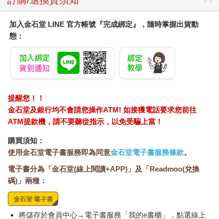
抽出手機一邊喊：「露比，等一下！」
我瞥了一眼螢幕，看見我媽傳訊息來，雖然很煩，但也只能點
加入金石堂 LINE 官方帳號『完成綁定』，隨時掌握出貨動
開，如果我遲遲不讀不回，我媽一定會一直傳一直傳，她這人什
態：
麼都不懂，就是執著。 「妳爸把浴室拆了要重新裝潢，但我們沒
錢買新馬桶，可以跟妳借六千五嗎？去外面上好麻煩。」
我嘆了口氣，把手機塞回口袋，門房幫露比和我開了門，我們走
進照明昏暗的門廳，一邊等電梯，我一邊看著搖曳的燭光照著一
幅鑲金框的畫，畫本身不怎麼樣，但裱框裱得很漂亮，又給擺進
了高檔的房子裡。這幅畫跟我，真像。
提醒您！！
我曉得自己在很多方面都稱得上歹竹出好筍，費盡千辛萬苦才爬
金石堂及銀行均不會請您操作ATM! 如接獲電話要求您前往
出混亂的童年。我媽的簡訊雖然短短幾個字，卻打開了我的記憶
ATM提款機，請不要聽從指示，以免受騙上當！
水閘，被我鎖住的往事如洩洪般湧現，我想起了小時候、想起了
自己的出身，想當年我爸媽都還太年輕，成熟不足、責任有餘，
購買須知：
一家人住在破爛的公寓裡，沒有保母，沒有陪玩姊姊，外婆一邊
使用金石堂電子書服務即為同意
金石堂電子書服務條款
。
照顧我，一邊照顧自己老邁的父親。我的衣服和鞋子都是從平價
電子書分為「金石堂(線上閱讀+APP)」及「Readmoo(兌換
百貨Kmart買的，而且還是分期付款，衣服和鞋子塵封在貨架上，
等到付清才能取貨。我們全家（包括我）都很愛尖叫，罵髒話從
碼)」兩種：
不嘴軟，我才三歲就對我媽比中指，而且有圖有真相。
帶著露比，我吃的是精品超市的頂級老饕三明治，搭的是Uber，
逛的是紐約知名的博物館和美術館。我的童年是日復一日的債主
將儲存於會員中心→電子書服務「我的e書櫃」，點選線上