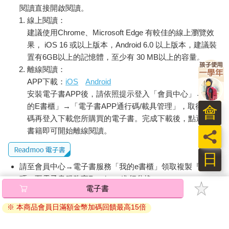
上門，寵物怎麼養都活不過幾個月，三餐分量有限，我妹和我常
閱讀直接開啟閱讀。
常餓著肚子上床睡覺。
線上閱讀：
這樣的我，竟然可以待在這樣的地方──做這樣的工作，光想到還
建議使用Chrome、Microsoft Edge 有較佳的線上瀏覽效
是覺得腦筋打結。
果， iOS 16 或以上版本，Android 6.0 以上版本，建議裝
電梯咻一下來到六樓，露比一進門就大喊媽咪，紗夏立刻從大廳
置有6GB以上的記憶體，至少有 30 MB以上的容量。
另一頭趕來，精緻的拖鞋走起路來沒半點聲響。
離線閱讀：
「媽咪來嘍。」紗夏對露比說。
APP下載：
iOS
Android
紗夏先將露比擁入懷裡，再問露比今天過得怎麼樣，一舉一動都
安裝電子書APP後，請依照提示登入「會員中心」→「我
散發著滿滿的愛意。老是目睹別人家最親密的時刻，感覺好奇
怪，而且總讓我渴望那些我人生中根本不曾存在的親密時刻。我
的E書櫃」→「電子書APP通行碼/載具管理」，取得通行
會
把這念頭甩開，並且說服自己：反正這麼溫柔的交流我根本無福
碼再登入下載您所購買的電子書。完成下載後，點選任一
消受。
書籍即可開始離線閱讀。
員
在上東區的貴婦中，紗夏絕對是奇葩，長得美，頭腦好，才三十
五歲就有錢到爆，爸爸媽媽都是耶魯大學畢業，紗夏也是，紗夏
日
的老公也是，她那隻小拖把似的哈瓦那犬如果去考，我保證也一
請至會員中心→電子書服務「我的e書櫃」領取複製『兌換
定會錄取。紗夏雖然不用上班，但任職的募款委員會比我知道的
碼』至電子書服務商Readmoo進行兌換。
募款委員會還要多，這算是上東區特有現象：富家女讀了十幾年
的書，考進普林斯頓、史丹佛等名校，取得學歷後卻不用找工
退換貨須知：
作；對這些富家女來說，受教育不是為了賺錢，而是為了彰顯身
因版權保護，您在金石堂所購買的電子書僅能以金石堂專屬
分地位。職業婦女在上東區很罕見，而且通常不受青睞，在貴婦
的閱讀軟體開啟閱讀，無法以其他閱讀器或直接下載檔案。