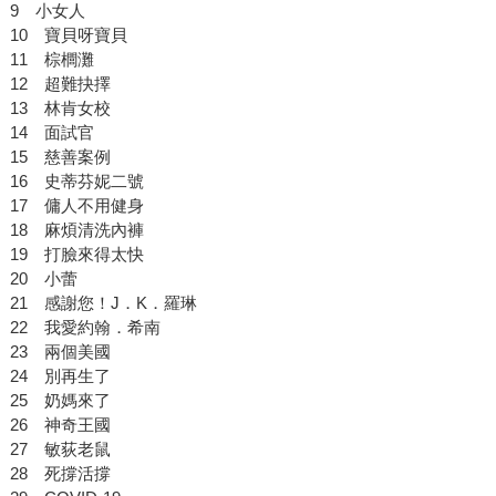
9 小女人
10 寶貝呀寶貝
11 棕櫚灘
12 超難抉擇
13 林肯女校
14 面試官
15 慈善案例
16 史蒂芬妮二號
17 傭人不用健身
18 麻煩清洗內褲
19 打臉來得太快
20 小蕾
21 感謝您！J．K．羅琳
22 我愛約翰．希南
23 兩個美國
24 別再生了
25 奶媽來了
26 神奇王國
27 敏荻老鼠
28 死撐活撐