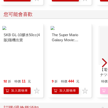
「什麼口味？」我問。
「薄荷巧克力。」
露比每次都選一樣的口味，但薄荷巧克力是我最不喜歡的。露比
您可能會喜歡
媽不太反對點心，總是會留現金給我，露比隨時想吃什麼都能
買。冰淇淋在我小時候是稀罕的奢侈，就跟遠足一樣沒辦法常常
有，但還是有例外。
我爸跟我媽分居的那陣子，他在一間工廠當技師，星期五輪到他
SKB GL-10膠水50cc(4
The Super Mario
來照顧我和我妹，恰好星期五也是發工資的日子。
版)隨機出貨
Galaxy Movie:
「一人一百五十塊。」爸爸說著帶我們走進沃爾瑪大賣場，那感
Peach`s Birthday
覺就像一生一次的失心瘋大血拚，我通常都買些沒用的東西，像
Surprise: The Super
是美甲貼片、一袋十五支的ChapStick護唇膏，最後再走去冰淇淋
Mario Galaxy Movie
店，這時爸爸會掏出信封袋，裡頭裝著他拿支票去銀行領的現
Storybook
金。
【電
ナツ
但露比跟我不一樣，只要天氣不冷，她幾乎天天都有冰淇淋吃。
這天放學後，我們在中央公園的草地上跑跑跳跳，接著坐在船屋
11
444
92
折
特價
元
9
折
特價
元
特價
餐廳看遊客划船，就這樣度過了好幾個小時。紐約對我來說還很
加入購物車
加入購物車
新鮮，我看著遊客到處拍照，不敢相信自己竟然已經不是過客。
我帶露比從中央公園走回家，路程雖然短，但露比卻看見冰淇淋
車，立刻興奮大叫。我滿手抓著餐巾紙，露比在我眼前蹦蹦跳
跳，愈蹦愈遠，忽然間，我的手機震了一下，我一邊從屁股口袋
訂購/退換貨須知