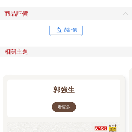
（中略）
商品評價
前面傳來一陣笑聲，一群保母擠在隊伍最前頭，我很好奇是在笑
什麼，對啦我就是幼稚，死拚活拚也想要拚進保母的小圈圈。過
去幾個星期，無論我跟誰對到眼、對誰微笑、找誰攀談，通通都
寫評價
被無視。我雖然考慮混進保母的圈子，但立刻察覺：比起愛麗跟
我打交道的機率，保母歡迎我加入的機率也沒有比較高，一邊是
典型的紐約上東區貴婦團，一邊是典型的紐約上東區保母團，我
相關主題
無論去哪邊都格格不入，最後的下場就是半個朋友都沒有。
三點半。身高一九五的保全打開厚重的實木校門，接著站在校門
旁邊，一邊讓我們進入幼稚園，一邊小心翼翼打量所有人，像極
了我週末在米特帕金區看到的夜店圍事，只差保全沒有攔下我不
讓我進去，還有就是來接小孩的人大多很清醒，而這位幼稚園保
全善盡職責、慎重其事，畢竟他保護的可是全美國身價最高的寶
郭強生
寶。
一開始我覺得很扯。頭幾次來接露比放學，覺得這裡的保安實在
高到離譜，但普通人家的小孩是進不了這所幼稚園的，除非爸媽
看更多
是政客、名人、體壇明星，這種人家的小孩享有的殊榮，我至今
還是搞不太懂。走上通往中班教室的臺階，我努力回想自己第一
天上幼稚園的情景，終於，我想起來了：我根本沒上過幼稚園。
露比蹦蹦跳跳到我身邊，一碰面就問我能不能去公園玩。我們一