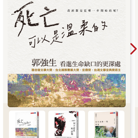
面走下臺階，她一面細數最愛哪些遊戲設施，我跟在後面靜靜地
聽。走出校門，我牽起露比的手，沿著第五大道走過八個街口，
一路上都是整潔明亮的高樓大廈，腳下的人行道一塵不染，紐約
市髒得出名，唯獨第五大道乾乾淨淨，光著腳走路也不用怕。
十月初的日子。距離我大學畢業已經過了半年，這是我住進紐約
的第四個月，我一邊送露比回家一邊想：能找到這份工作真是太
幸運了。
我住的公寓在東哈林區，雖然治安堪慮，但室友萊菈是我最好的
朋友，我們從高中就玩在一塊，每到週末就窩在我外婆家的破沙
發上追《唐頓莊園》，畢業之後到處造訪紐約最潮的夜店。在我
看來，我真的是鵬程萬里了。
搬進紐約兩個月後，聯邦政府開始通知我還學貸，每個星期寄電
子郵件來提醒我有這麼個大包袱。我的學貸負擔超級重──買兩部
新出廠的BMW還有找。十八歲那年，我申請了七位數的學貸，當
時我經手的錢最多就幾萬塊，對錢沒概念，自然覺得不痛不癢。
我卯起來想找一份既能養活自己又能按時還學貸的工作，所有娛
樂圈能面試的崗位，我幾乎都面試了一輪，多虧我大學還主修電
影和電視創作，出了社會一點用處也沒有。
我整個大四都在獅門影業一位王牌製片底下實習，成天讀著源源