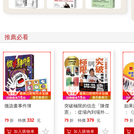
不絕的劇本、幫劇本打成績，工作起來超級帶勁，覺得自己天生
就是做這一行的料。畢業後，我來到紐約接受人生第一場面試，
才知道娛樂圈基層的起薪比大多數的速食店還要低。
好萊塢是用錢堆出來的，那些錢都到哪裡去了？我在猜：如果李
奧納多拿了十億片酬，幕後人員能分的錢大概少得可憐，反正資
深助導說怎麼分，大家也只能摸摸鼻子。
推薦必看
我決定遷就職場，應徵公關公司的臨時工，一方面薪水比較高──
雖然也高不到哪裡去，但應該夠我生活──二方面多多少少能發揮
創意（但未必是我原本追求的那種創意）。
上班沒多久，學貸冒出頭來打招呼，這下就算是公關公司的薪水
也不夠支應。每個月四萬七的薪水，只夠我吃東西、付房租、搭
地鐵，還有最重要的，修眉。學貸通知一寄來，我立刻領悟：就
算我不吃不喝、走路上班、自己修眉，攢下來的錢還不夠還學貸
的一半。我快速心算了一下：每個月至少要賺八萬多！嚇死人
了！
後來，我發現只要替有錢人工作，就可以不用為職涯起步的低薪
微詭畫事件簿
突破極限的信念「陳傑
如果
發愁，因此，我立刻抓住機會。 帶小孩是我想都沒想過的工作，
憲」：從場內到場外，
：《
但比起面子，活下去更重要，所以……本來還是社會新鮮人的
台灣隊長全力以赴的堅
喵》
332
379
79
折
特價
元
79
折
特價
元
79
折
我，就這麼當起了寶寶的私人助理。
持與自白 （限量典藏
【首
走到第九個街口，露比在東七十三街停下來說想買冰淇淋。
「日常私服小卡組」）
加入購物車
加入購物車