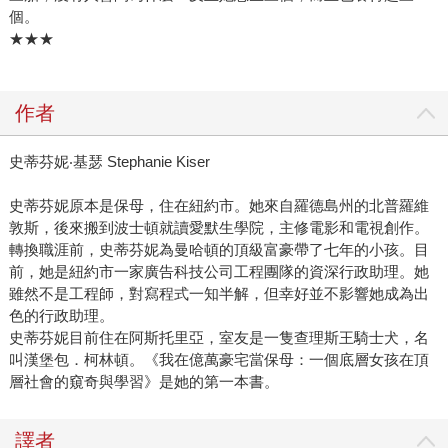
個。
★★★
作者
史蒂芬妮‧基瑟 Stephanie Kiser
史蒂芬妮原本是保母，住在紐約市。她來自羅德島州的北普羅維
敦斯，後來搬到波士頓就讀愛默生學院，主修電影和電視創作。
轉換職涯前，史蒂芬妮為曼哈頓的頂級富豪帶了七年的小孩。目
前，她是紐約市一家廣告科技公司工程團隊的資深行政助理。她
雖然不是工程師，對寫程式一知半解，但幸好並不影響她成為出
色的行政助理。
史蒂芬妮目前住在阿斯托里亞，室友是一隻查理斯王騎士犬，名
叫漢堡包．柯林頓。《我在億萬豪宅當保母：一個底層女孩在頂
層社會的窺奇與學習》是她的第一本書。
譯者