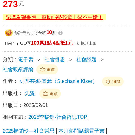
273
元
認購希望書包，幫助弱勢孩童上學不中斷！
10
預計最高可得金幣
點
?
100累1點 4點抵1元
HAPPY GO享
折抵無上限
分類：
電子書
＞
社會哲思
＞
社會議題
＞
社會觀察評論
追蹤
作者：
史蒂芬妮‧基瑟（Stephanie Kiser）
追蹤
出版社：
先覺
追蹤
出版日：
2025/02/01
相關主題：
2025季暢銷-社會哲思TOP
2025暢銷榜—社會哲思
本月熱門話題電子書