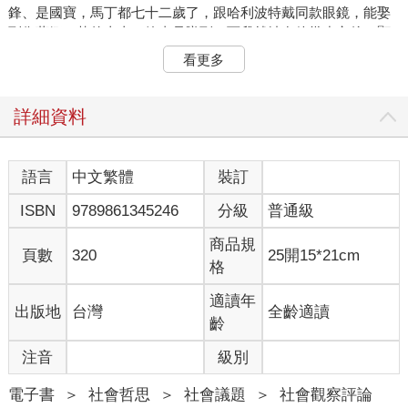
鋒、是國寶，馬丁都七十二歲了，跟哈利波特戴同款眼鏡，能娶
到像蒂娜．菲的太太，簡直是賺到，而我就站在他幾步之後，顯
然也是賺到了。
看更多
東六十四街的這一段停滿了黑頭車，大多是凱迪拉克和雪佛蘭休
旅車，兩端街口分別是公園大道和麥迪遜大道，貴婦們肩背愛馬
仕包包，身上的行頭至少三十萬起跳，手上的戒指光彩奪目—精
詳細資料
緻的美甲，大大的寶石。紐約市這天沒什麼活動，就只是個尋常
的星期二下午，但對於聖公會幼稚園外頭這群花枝招展的貴婦來
說，過日子就像在走秀。【＊編按：為方便讀者理解，本書中所
語言
中文繁體
裝訂
有金額數字，皆換算為臺幣呈現。】
ISBN
9789861345246
分級
普通級
這群貴婦雖然未必有出眾的容貌，但是無所謂，就算運氣稍差、
商品規
老天不賞「臉」，多費心打扮打扮就得了，有的足蹬Jimmy Choo
頁數
320
25開15*21cm
格
高跟鞋在街上走，看得我目瞪口呆，有的穿著皮褲，也不看看時
間（拜託，現在是平日下午三點耶），而且，貴婦好像都對陽光
適讀年
出版地
台灣
全齡適讀
過敏，清一色戴著粗框墨鏡，藏住眼睛。有位貴婦提著香奈兒購
齡
物袋，我假裝不經意往裡頭看了看，不管袋子裡面裝了什麼，我
都想要。這些貴婦隨便一枚鑽石耳環的錢，都比我所有戶頭的財
注音
級別
產加起來還多。
電子書
＞
社會哲思
＞
社會議題
＞
社會觀察評論