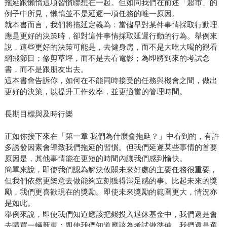
拖延跟懶惰這項習慣聯想在一起。但如同我們在前述「超市」的
例子中所見，懶惰並不是延遲一項任務的唯一原因。
就本書而言，我們將拖延定義為：當儘早對某件事情採取行動理
應是更好的決策時，卻對這件事情採取延遲行動的行為。舉例來
說，這些更好的決策可能是，去健身房，而不是大吃大喝的觀看
網飛節目；修剪草坪，而不是去看電影；為即將到來的考試念
書，而不是跟朋友出去。
這本書會告訴你，如何在不能同時接受的任務與機會之間，做出
更好的決策，以提升工作效率，並更適當的管理時間。
長期目標與及時行樂
正如你接下來在「第一章 我們為什麼會拖延？」中看到的，有許
多誘發因素會導致我們拖延的習慣。但我們延遲某些事情的首要
原因是，其他事情能在更短的時間內讓我們感到愉快。
簡單來說，即使我們認為解決攸關未來好處的主要任務很重要，
但我們依然更樂意去做能夠立刻獲得滿足感的事。比起未來的獎
勵，我們更喜歡現在的獎勵。即使未來獎勵的範圍更大，情況亦
是如此。
舉例來說，即使我們知道應該把錢投入退休基金中，我們還是會
去購買一輛新車；即使我們知道應該為考試做準備，我們還是選