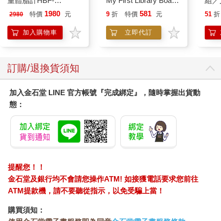
重體脂計HBF-
My First Library Board
組／
212W+送原價2980元
Book Block Set
1980
581
特價
元
9
折
特價
元
51
折
2980
電動切菜調理機
221053
加入購物車
立即代訂
訂購/退換貨須知
加入金石堂 LINE 官方帳號『完成綁定』，隨時掌握出貨動
態：
提醒您！！
金石堂及銀行均不會請您操作ATM! 如接獲電話要求您前往
ATM提款機，請不要聽從指示，以免受騙上當！
購買須知：