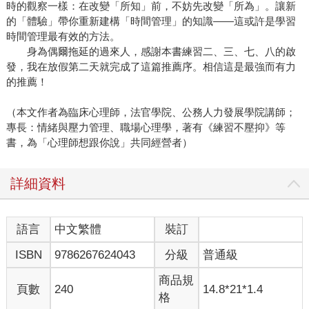
時的觀察一樣：在改變「所知」前，不妨先改變「所為」。讓新
的「體驗」帶你重新建構「時間管理」的知識——這或許是學習
時間管理最有效的方法。
身為偶爾拖延的過來人，感謝本書練習二、三、七、八的啟
發，我在放假第二天就完成了這篇推薦序。相信這是最強而有力
的推薦！
（本文作者為臨床心理師，法官學院、公務人力發展學院講師；
專長：情緒與壓力管理、職場心理學，著有《練習不壓抑》等
書，為「心理師想跟你說」共同經營者）
詳細資料
語言
中文繁體
裝訂
ISBN
9786267624043
分級
普通級
商品規
頁數
240
14.8*21*1.4
格