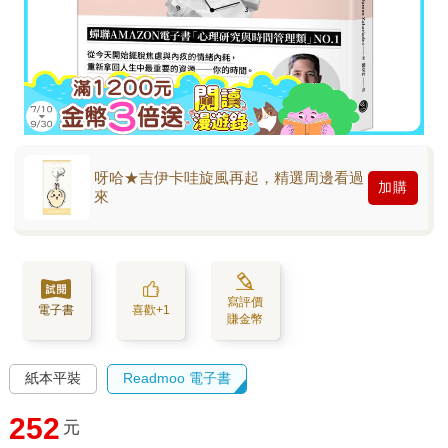
呀哈★吉伊卡哇旋風再起，精選周邊看過
加購
來
寫評價
電子書
喜歡+1
賺金幣
紙本平裝
Readmoo 電子書
252
元