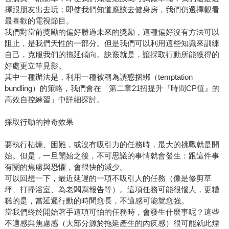
擇跟朋友出去玩；即使我們知道應該去健身房，我們仍選擇觀看
最喜歡的電視節目。
我們對當前獎勵的偏好勝過未來的獎勵，這種偏好沒有方法可以
阻止，是我們天性的一部分。但是我們可以利用這些知識來訓練
自己，克服我們的拖延傾向。訣竅就是，讓採取行動所能獲得的
好處更立竿見影。
其中一種辦法是，利用一種被稱為誘惑捆綁（temptation
bundling）的策略，我們會在「第二章21招提升『時間CP值』的
高效自控練習」中詳細探討。
採取行動的神奇效果
要執行枯燥、困難，或沒有吸引力的任務時，最大的挑戰就是開
始。但是，一旦開始之後，不可思議的事情就會發生：跟這件事
有關的焦慮與恐懼，會很快的減少。
可以回想一下，最近延遲的一項不吸引人的任務（像是修剪草
坪、打掃浴室、為老闆寫報告等）。這項任務可能很惱人，更糟
糕的是，當延遲行動的時間愈長，不適感可能就愈強。
當我們終於開始著手這項可怕的任務時，會發生什麼事呢？這些
不適感與焦慮感（大部分源於拖延產生的內疚感）很可能就此煙