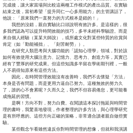
完成後，讓大家當場與比較這兩種工作模式的產出品質。在實驗
結束之後，當初希望「提升同仁一心多用能力」的主管講話了，
他說：「原來我們一直努力的方式根本是錯的！」
我想的沒錯，親自實驗比口頭說明有效許多。是這樣的，很
多我們認為可以提升時間效能的技巧，多半未經科學驗證。而是
來自個人經驗（某某大師說），或所處文化對某些特質的欣賞與
肯定（如「勤能補拙」、「刻苦耐勞」）。
在研究人類思考與大腦功能的「認知心理學」領域，對於該
如何有效使用大腦注意力、記憶力、思考力、創造力等，其實已
經有了豐厚的研究成果。但這些知識多半留在學術期刊裡，一般
人不易得知原來有這些方法。
因此，在時間管理效能沒有改善時，我們不去懷疑「方法」
本身是否有問題，而是更用力逼自己努力。這種無效的努力久
了，誰的心不會累呢？久而久之，我們不但容易倦怠，更可能養
成拖延的習慣。
是啊！方向不對，努力白費。在閱讀這本探討拖延與時間管
理的書時，我驚喜地發現，作者整理的許多方法，與心理學研究
是有所呼應的。這些方向正確的策略，非常適合讀者親自做些實
驗。
某些觀念乍看雖然違反你對時間管理的想像，但就和我演講