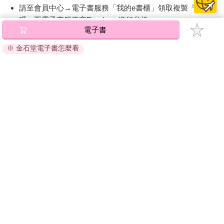
請至會員中心→電子書服務「我的e書櫃」領取複製『兌換
碼』至電子書服務商Readmoo進行兌換。
電子書
退換貨須知：
※ 金石堂電子書怎麼看
因版權保護，您在金石堂所購買的電子書僅能以金石堂專屬
的閱讀軟體開啟閱讀，無法以其他閱讀器或直接下載檔案。
依據「消費者保護法」第19條及行政院消費者保護處公告之
「通訊交易解除權合理例外情事適用準則」，非以有形媒介
提供之數位內容或一經提供即為完成之線上服務，經消費者
事先同意始提供。（如：電子書、電子雜誌、下載版軟體、
虛擬商品…等），
不受「網購服務需提供七日鑑賞期」的限
制
。為維護您的權益，建議您先使用「試閱」功能後再付款
購買。