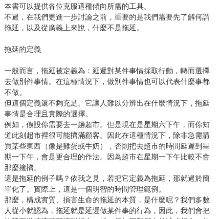
本書可以提供各位克服這種傾向所需的工具。
不過，在我們更進一步討論之前，重要的是我們需要先了解何謂
拖延，以及從廣義上來說，什麼不是拖延。
拖延的定義
一般而言，拖延被定義為：延遲對某件事情採取行動，轉而選擇
去做別件事情。在這種情況下，做別件事情也可以代表什麼事都
不做。
但這個定義還不夠充足。它讓人難以分辨出在什麼情況下，拖延
事情是合理且實際的選擇。
例如，假設你需要去一趟超市。但是現在是星期六下午，而你知
道此刻超市裡很可能擠滿顧客。因此在這種情況下，除非急需購
買某些東西（像是雞蛋或牛奶），否則把去超市的時間延遲到星
期一下午，會是更合理的作法。因為超市在星期一下午比較不會
那麼擁擠。
這是拖延的例子嗎？依我之見，若把它定義為拖延，那就過於簡
單化了。實際上，這是一個明智的時間管理範例。
那麼，構成實質、損害生命的拖延的本質，是什麼呢？我們多數
人從小就認為，拖延就是延遲做某件事的行為，因此，我們會把