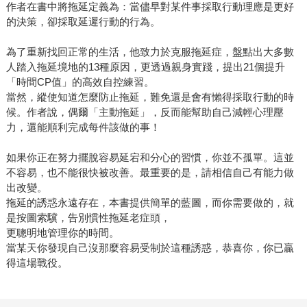
作者在書中將拖延定義為：當儘早對某件事採取行動理應是更好
的決策，卻採取延遲行動的行為。
為了重新找回正常的生活，他致力於克服拖延症，盤點出大多數
人踏入拖延境地的13種原因，更透過親身實踐，提出21個提升
「時間CP值」的高效自控練習。
當然，縱使知道怎麼防止拖延，難免還是會有懶得採取行動的時
候。作者說，偶爾「主動拖延」，反而能幫助自己減輕心理壓
力，還能順利完成每件該做的事！
如果你正在努力擺脫容易延宕和分心的習慣，你並不孤單。這並
不容易，也不能很快被改善。最重要的是，請相信自己有能力做
出改變。
拖延的誘惑永遠存在，本書提供簡單的藍圖，而你需要做的，就
是按圖索驥，告別慣性拖延老症頭，
更聰明地管理你的時間。
當某天你發現自己沒那麼容易受制於這種誘惑，恭喜你，你已贏
得這場戰役。