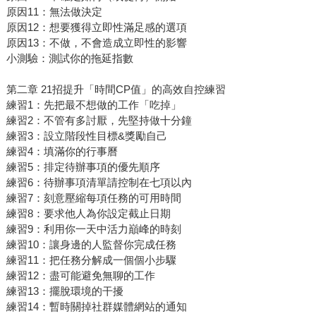
原因11：無法做決定
原因12：想要獲得立即性滿足感的選項
原因13：不做，不會造成立即性的影響
小測驗：測試你的拖延指數
第二章 21招提升「時間CP值」的高效自控練習
練習1：先把最不想做的工作「吃掉」
練習2：不管有多討厭，先堅持做十分鐘
練習3：設立階段性目標&獎勵自己
練習4：填滿你的行事曆
練習5：排定待辦事項的優先順序
練習6：待辦事項清單請控制在七項以內
練習7：刻意壓縮每項任務的可用時間
練習8：要求他人為你設定截止日期
練習9：利用你一天中活力巔峰的時刻
練習10：讓身邊的人監督你完成任務
練習11：把任務分解成一個個小步驟
練習12：盡可能避免無聊的工作
練習13：擺脫環境的干擾
練習14：暫時關掉社群媒體網站的通知