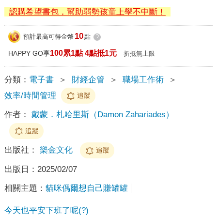
認購希望書包，幫助弱勢孩童上學不中斷！
10
預計最高可得金幣
點
?
100累1點 4點抵1元
HAPPY GO享
折抵無上限
分類：
電子書
＞
財經企管
＞
職場工作術
＞
效率/時間管理
追蹤
作者：
戴蒙．札哈里斯（Damon Zahariades）
追蹤
出版社：
樂金文化
追蹤
出版日：
2025/02/07
相關主題：
貓咪偶爾想自己賺罐罐
今天也平安下班了呢(?)