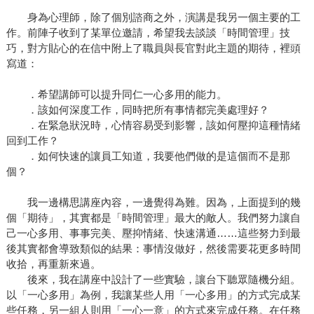
身為心理師，除了個別諮商之外，演講是我另一個主要的工
作。前陣子收到了某單位邀請，希望我去談談「時間管理」技
巧，對方貼心的在信中附上了職員與長官對此主題的期待，裡頭
寫道：
．希望講師可以提升同仁一心多用的能力。
．該如何深度工作，同時把所有事情都完美處理好？
．在緊急狀況時，心情容易受到影響，該如何壓抑這種情緒
回到工作？
．如何快速的讓員工知道，我要他們做的是這個而不是那
個？
我一邊構思講座內容，一邊覺得為難。因為，上面提到的幾
個「期待」，其實都是「時間管理」最大的敵人。我們努力讓自
己一心多用、事事完美、壓抑情緒、快速溝通……這些努力到最
後其實都會導致類似的結果：事情沒做好，然後需要花更多時間
收拾，再重新來過。
後來，我在講座中設計了一些實驗，讓台下聽眾隨機分組。
以「一心多用」為例，我讓某些人用「一心多用」的方式完成某
些任務，另一組人則用「一心一意」的方式來完成任務。在任務