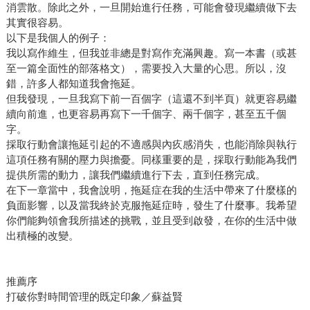
消雲散。除此之外，一旦開始進行任務，可能會發現繼續做下去
其實很容易。
以下是我個人的例子：
我以寫作維生，但我並非總是對寫作充滿興趣。寫一本書（或甚
至一篇全面性的部落格文），需要投入大量的心思。所以，沒
錯，許多人都知道我會拖延。
但我發現，一旦我寫下前一百個字（這還不到半頁）就更容易繼
續向前進，也更容易再寫下一千個字、兩千個字，甚至五千個
字。
採取行動會讓拖延引起的不適感與內疚感消失，也能消除與執行
這項任務有關的壓力與擔憂。同樣重要的是，採取行動能為我們
提供所需的動力，讓我們繼續進行下去，直到任務完成。
在下一章當中，我會說明，拖延症在我的生活中帶來了什麼樣的
負面影響，以及當我終於克服拖延症時，發生了什麼事。我希望
你們能夠領會我所描述的挑戰，並且受到啟發，在你的生活中做
出積極的改變。
推薦序
打破你對時間管理的既定印象／蘇益賢