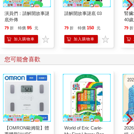
演員們：請解開故事謎
請解開故事謎底 03
腎臟
底外傳
40
就告
95
150
79
折
特價
元
79
折
特價
元
79
折
加入購物車
加入購物車
您可能會喜歡
【OMRON歐姆龍】體
World of Eric Carle-
20