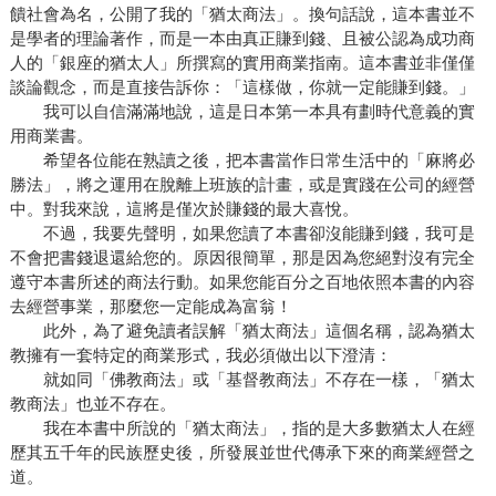
饋社會為名，公開了我的「猶太商法」。換句話說，這本書並不
是學者的理論著作，而是一本由真正賺到錢、且被公認為成功商
人的「銀座的猶太人」所撰寫的實用商業指南。這本書並非僅僅
談論觀念，而是直接告訴你：「這樣做，你就一定能賺到錢。」
我可以自信滿滿地說，這是日本第一本具有劃時代意義的實
用商業書。
希望各位能在熟讀之後，把本書當作日常生活中的「麻將必
勝法」，將之運用在脫離上班族的計畫，或是實踐在公司的經營
中。對我來說，這將是僅次於賺錢的最大喜悅。
不過，我要先聲明，如果您讀了本書卻沒能賺到錢，我可是
不會把書錢退還給您的。原因很簡單，那是因為您絕對沒有完全
遵守本書所述的商法行動。如果您能百分之百地依照本書的內容
去經營事業，那麼您一定能成為富翁！
此外，為了避免讀者誤解「猶太商法」這個名稱，認為猶太
教擁有一套特定的商業形式，我必須做出以下澄清：
就如同「佛教商法」或「基督教商法」不存在一樣，「猶太
教商法」也並不存在。
我在本書中所說的「猶太商法」，指的是大多數猶太人在經
歷其五千年的民族歷史後，所發展並世代傳承下來的商業經營之
道。