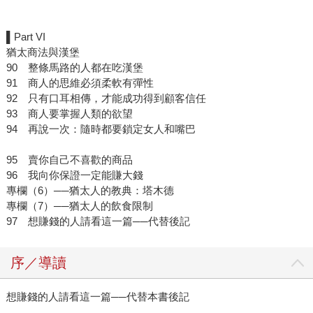
▌Part VI
猶太商法與漢堡
90 整條馬路的人都在吃漢堡
91 商人的思維必須柔軟有彈性
92 只有口耳相傳，才能成功得到顧客信任
93 商人要掌握人類的欲望
94 再說一次：隨時都要鎖定女人和嘴巴
95 賣你自己不喜歡的商品
96 我向你保證一定能賺大錢
專欄（6）──猶太人的教典：塔木德
專欄（7）──猶太人的飲食限制
97 想賺錢的人請看這一篇──代替後記
序／導讀
想賺錢的人請看這一篇──代替本書後記