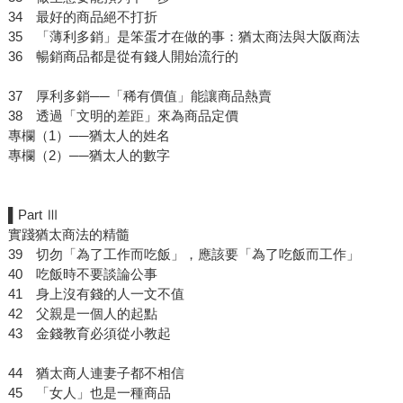
34 最好的商品絕不打折
35 「薄利多銷」是笨蛋才在做的事：猶太商法與大阪商法
36 暢銷商品都是從有錢人開始流行的
37 厚利多銷──「稀有價值」能讓商品熱賣
38 透過「文明的差距」來為商品定價
專欄（1）──猶太人的姓名
專欄（2）──猶太人的數字
▌Part Ⅲ
實踐猶太商法的精髓
39 切勿「為了工作而吃飯」，應該要「為了吃飯而工作」
40 吃飯時不要談論公事
41 身上沒有錢的人一文不值
42 父親是一個人的起點
43 金錢教育必須從小教起
44 猶太商人連妻子都不相信
45 「女人」也是一種商品