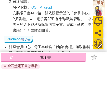
離線閱讀：
APP下載：
iOS
Android
安裝電子書APP後，請依照提示登入「會員中心」→「我
的E書櫃」→「電子書APP通行碼/載具管理」，取得通行
碼再登入下載您所購買的電子書。完成下載後，點選任一
書籍即可開始離線閱讀。
請至會員中心→電子書服務「我的e書櫃」領取複製『兌換
碼』至電子書服務商Readmoo進行兌換。
電子書
退換貨須知：
※ 金石堂電子書怎麼看
因版權保護，您在金石堂所購買的電子書僅能以金石堂專屬
的閱讀軟體開啟閱讀，無法以其他閱讀器或直接下載檔案。
依據「消費者保護法」第19條及行政院消費者保護處公告之
「通訊交易解除權合理例外情事適用準則」，非以有形媒介
提供之數位內容或一經提供即為完成之線上服務，經消費者
事先同意始提供。（如：電子書、電子雜誌、下載版軟體、
虛擬商品…等），
不受「網購服務需提供七日鑑賞期」的限
制
。為維護您的權益，建議您先使用「試閱」功能後再付款