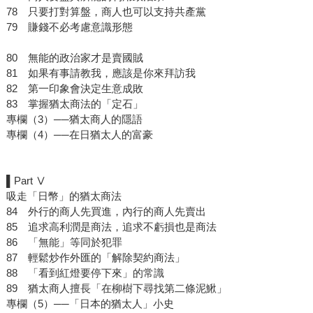
78 只要打對算盤，商人也可以支持共產黨
79 賺錢不必考慮意識形態
80 無能的政治家才是賣國賊
81 如果有事請教我，應該是你來拜訪我
82 第一印象會決定生意成敗
83 掌握猶太商法的「定石」
專欄（3）──猶太商人的隱語
專欄（4）──在日猶太人的富豪
▌Part Ⅴ
吸走「日幣」的猶太商法
84 外行的商人先買進，內行的商人先賣出
85 追求高利潤是商法，追求不虧損也是商法
86 「無能」等同於犯罪
87 輕鬆炒作外匯的「解除契約商法」
88 「看到紅燈要停下來」的常識
89 猶太商人擅長「在柳樹下尋找第二條泥鰍」
專欄（5）──「日本的猶太人」小史