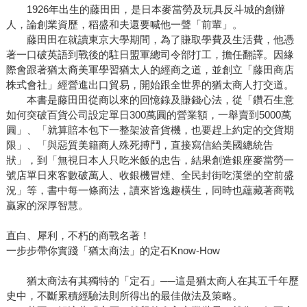
1926年出生的藤田田，是日本麥當勞及玩具反斗城的創辦
人，論創業資歷，稻盛和夫還要喊他一聲「前輩」。
藤田田在就讀東京大學期間，為了賺取學費及生活費，他憑
著一口破英語到戰後的駐日盟軍總司令部打工，擔任翻譯。因緣
際會跟著猶太裔美軍學習猶太人的經商之道，並創立「藤田商店
株式會社」經營進出口貿易，開始跟全世界的猶太商人打交道。
本書是藤田田從商以來的回憶錄及賺錢心法，從「鑽石生意
如何突破百貨公司設定單日300萬圓的營業額，一舉賣到5000萬
圓」、「就算賠本包下一整架波音貨機，也要趕上約定的交貨期
限」、「與惡質美籍商人殊死搏鬥，直接寫信給美國總統告
狀」，到「無視日本人只吃米飯的忠告，結果創造銀座麥當勞一
號店單日來客數破萬人、收銀機冒煙、全民封街吃漢堡的空前盛
況」等，書中每一條商法，讀來皆逸趣橫生，同時也蘊藏著商戰
贏家的深厚智慧。
直白、犀利，不朽的商戰名著！
一步步帶你實踐「猶太商法」的定石Know-How
猶太商法有其獨特的「定石」──這是猶太商人在其五千年歷
史中，不斷累積經驗法則所得出的最佳做法及策略。