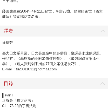
三十週年。
藤田先生在2004年4月21日辭世，享壽78歲。他留給後世《猶太
商法》等多部商業名著。
譯者
涂綺芳
臺大日文系畢業。日文是生命中的必需品，翻譯是永遠的課題。
作品有：《基恩斯的高附加價值經營》、《最強網路文案產生
器》、《逼人買到剁手指的77個文案促購技巧》。
E-mail：tu20011031@hotmail.com
目錄
▌Part I
這就是「猶太商法」
01 78:22的宇宙法則