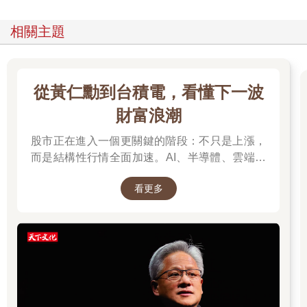
的肚子，甚至是佔領軍。
「既然要打工，那我就潛入敵營吧！」
相關主題
我抱著這樣的心態開始在GHQ做口譯工作。雖然我的英語說
得不標準且漏洞百出，但畢竟曾經有志於成為外交官，我對操控
英語仍有些許自信。
再者，與其他工作相比，口譯的薪水要高出許多。在當時，
從黃仁勳到台積電，看懂下一波
普通打工一個月的薪水是3、4千日圓，而口譯卻可以賺1萬日圓。
不必多說，當然是錢多的工作更好。
財富浪潮
身為戰敗國的國民，加上又是黃種人──在飽受歧視的情況
股市正在進入一個更關鍵的階段：不只是上漲，
下，我開始了這份口譯的工作。
我從出生開始，就因為我的大阪腔而備受歧視。而當我看到
而是結構性行情全面加速。AI、半導體、雲端運
那些僅僅因為是「猶太人」，就遭到莫名其妙歧視的人，他們卻
算與高階製造，正成為資金長期追逐的主軸，推
能以「有錢才是贏家」的理念，默默用金錢征服GI的同袍時，我
看更多
動全球科技基礎建設持續升級。尤其台灣憑藉晶
深深地被這種堅韌的生命力吸引。
片製造與AI供應鏈核心地位，正站在這波成長浪
猶太商人的堅忍精神，彷彿暗示了因戰敗而失去所有精神支
潮的關鍵樞紐上。而在這場浪潮中，有一個名字
柱的我，今後應該努力存活下去的方向。
你不得不認識：黃仁勳（NVIDIA），他正在定義
AI算力時代的規則，而台積電則是全球晶片製造
36 暢銷商品都是從有錢人開始流行的
的核心引擎。從AI晶片、資料中心到記憶體與伺
我可以斷言，如果當初我沒有涉足飾品的進出口生意，日本
服器，整條產業鏈正在被重新定價，帶動企業獲
飾品配件的流行肯定會落後現在整整二十年。
利與出口預期同步上修。這不只是股市行情，而