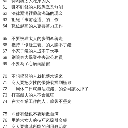
60 仰賴猶太人吃穿的人
61 賺不到錢的人既愚蠢又無能
62 法律漏洞裡藏著滿滿的現金
63 拒絕「事前疏通」的工作
64 職位越高的人更要努力工作
65 不要被猶太人的步調牽著走
66 抱持「懷疑主義」的人賺不了錢
67 小家子氣的人成不了大事
68 別讓東大畢業生去當公務員
69 不要為了心病而請假
70 不想學習的人就把薪水還來
71 商人要把女性的優勢發揮到極致
72 「周休二日就無法賺錢」的公司該收掉了
73 打高爾夫的人不會抓狂
74 在大企業工作的人，腦袋不靈光
75 即使有錢也不要驕傲自滿
76 用追求女人的技巧來吸引金錢
77 商人要盡其所能的利用政治家