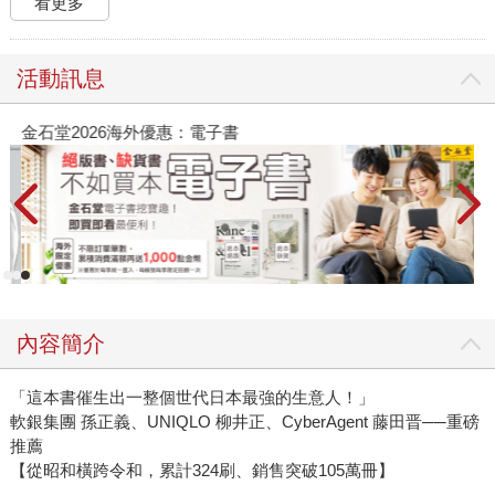
看更多
活動訊息
金石堂2026海外優惠：電子書
內容簡介
「這本書催生出一整個世代日本最強的生意人！」
軟銀集團 孫正義、UNIQLO 柳井正、CyberAgent 藤田晋──重磅
推薦
【從昭和橫跨令和，累計324刷、銷售突破105萬冊】