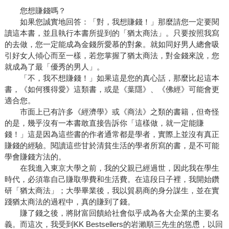
您想賺錢嗎？
如果您誠實地回答：「對，我想賺錢！」那麼請您一定要閱
讀這本書，並且執行本書所提到的「猶太商法」。只要按照我寫
的去做，您一定能成為金錢所愛慕的對象。就如同好男人總會吸
引好女人傾心而至一樣，若您掌握了猶太商法，對金錢來說，您
就成為了最「優秀的男人」。
「不，我不想賺錢！」如果這是您的真心話，那麼比起這本
書，《如何獲得愛》這類書，或是《葉隱》、《佛經》可能會更
適合您。
市面上已有許多《經濟學》或《商法》之類的書籍，但奇怪
的是，幾乎沒有一本書敢直接告訴你「這樣做，就一定能賺
錢！」這是因為這些書的作者通常都是學者，實際上並沒有真正
賺錢的經驗。閱讀這些甘於清貧生活的學者所寫的書，是不可能
學會賺錢方法的。
在我進入東京大學之前，我的父親已經過世，因此我在學生
時代，必須靠自己賺取學費和生活費。在這段日子裡，我開始鑽
研「猶太商法」；大學畢業後，我以貿易商的身分謀生，並在實
踐猶太商法的過程中，真的賺到了錢。
賺了錢之後，將財富回饋給社會似乎成為各大企業的主要名
義。而這次，我受到KK Bestsellers的岩瀨順三先生的慫恿，以回