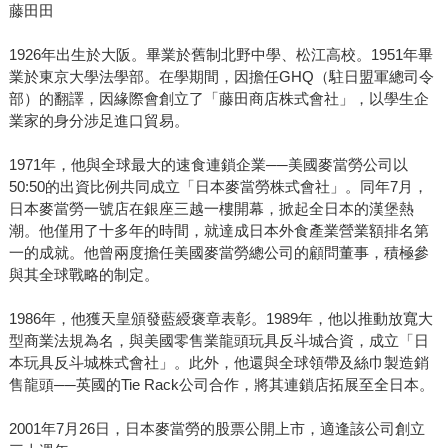
藤田田
1926年出生於大阪。畢業於舊制北野中學、松江高校。1951年畢
業於東京大學法學部。在學期間，因擔任GHQ（駐日盟軍總司令
部）的翻譯，因緣際會創立了「藤田商店株式會社」，以學生企
業家的身分涉足進口貿易。
1971年，他與全球最大的速食連鎖企業──美國麥當勞公司以
50:50的出資比例共同成立「日本麥當勞株式會社」。同年7月，
日本麥當勞一號店在銀座三越一樓開幕，掀起全日本的漢堡熱
潮。他僅用了十多年的時間，就達成日本外食產業營業額排名第
一的成就。他曾兩度擔任美國麥當勞總公司的顧問董事，積極參
與其全球戰略的制定。
1986年，他獲天皇頒發藍綬褒章表彰。1989年，他以推動放寬大
型商業法規為名，與美國零售業龍頭玩具反斗城合資，成立「日
本玩具反斗城株式會社」。此外，他還與全球領帶及絲巾製造銷
售龍頭──英國的Tie Rack公司合作，將其連鎖店拓展至全日本。
2001年7月26日，日本麥當勞的股票公開上市，適逢該公司創立