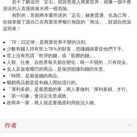
若不了解這些「定石」就貿然進入商業世界，就像一個不會
游泳的人直接跳進水裡一樣危險。
相對的，若能將本書所述的「定石」融會貫通、化為己用，
你就掌握了讓自己在商業世界暢行無阻的「商法」，財源自然滾
滾而來！
● 「78：22定律」是商業世界不變的法則。
● 少數有錢人持有世上78％的財富，想賺錢就要從他們下手。
● 世上沒有所謂「乾淨的錢」或「骯髒的錢」。
● 人類、社會、自然界每天都在變化，唯一不變的，只有現金。
● 女人及放進嘴巴的商品，是保證能賺到錢的生意。
● 「時間」是最值錢的商品。
● 暢銷商品都是從有錢人開始流行的。
● 「薄利多銷」是最愚蠢的事，商人要做到「厚利多銷」才行。
● 「第一印象」會決定生意成敗。
● 政商本一家，商人就是要徹底利用政治人物。
作者