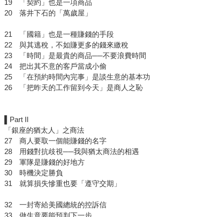
19 「契約」也是一項商品
20 落井下石的「萬歲屋」
21 「國籍」也是一種賺錢的手段
22 與其逃稅，不如賺更多的錢來繳稅
23 「時間」是最貴的商品──不要浪費時間
24 把出其不意的客戶當成小偷
25 「在預約時間內完事」是談生意的基本功
26 「把昨天的工作留到今天」是商人之恥
▌Part II
「銀座的猶太人」之商法
27 商人要取一個能賺錢的名字
28 用錢對抗歧視──我與猶太商法的相遇
29 軍隊是賺錢的好地方
30 時機決定勝負
31 就算損失慘重也要「遵守交期」
32 一封寄給美國總統的控訴信
33 做生意要能預判下一步