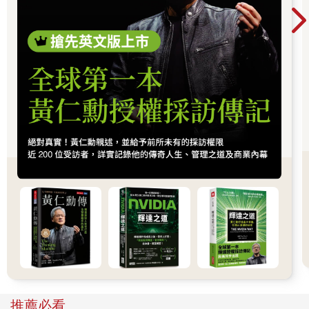
在進口飾品時，我絕對不會選擇那些專為金髮碧眼、白皙肌
是一次世界趨勢的重組：AI正在重寫產業分工，
膚的歐美人所設計的商品。並不是打著「進口高級手提包」的名
號，就一定能大賣。許多同業都學我進口飾品，最終卻以失敗收
也正在改變資本流向與全球經濟結構。
場。
為什麼他們的商品賣不動，而我進口的飾品卻能大受歡迎
呢？
箇中的祕訣就在於，我只選擇適合黃皮膚與黑頭髮穿戴的商
品，而這也是猶太商人給我的專業建議。
我對自己的判斷非常有信心，因此我堅信，如果少了我，日
本的飾品流行至少會落後二十年。
能吸引有錢人上鉤的誘餌
要讓某種商品引發流行，需要一些訣竅，而流行可以分為兩
種：一種是在有錢人之間流行起來的；另一種則是在普羅大眾之
間流行起來的。
相較之下，從有錢人之間興起的流行顯然會更為長久。像是
呼拉圈、擁抱小子（1960年代風靡日本的充氣塑膠小玩偶）或拉
托球（Lato-Lato）這類出自大眾之間的爆炸性流行商品，通常只
是曇花一現，很快就會退燒。
而從有錢人之間開始流行起來的商品，傳遞到大眾之間大約
需要兩年的時間。也就是說，若能讓某種飾品在有錢人的圈子內
推薦必看