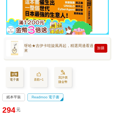
呀哈★吉伊卡哇旋風再起，精選周邊看過
加購
來
寫評價
電子書
喜歡+1
賺金幣
紙本平裝
Readmoo 電子書
294
元