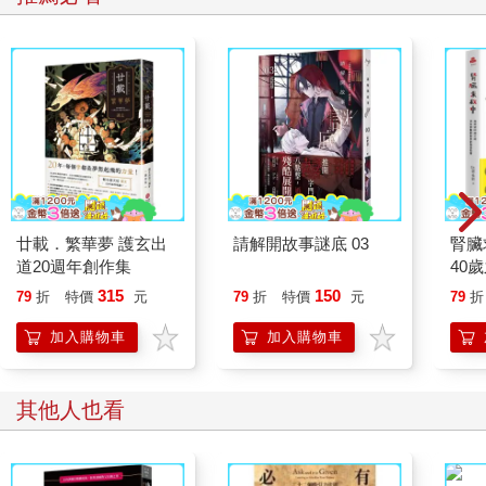
燒起來，接下來的兩年，您都能靠這款商品獲利。
至於要在有錢人之間帶動流行的最佳商品，非高級舶來品莫
屬。我從擔任口譯的經驗中深刻了解到日本人對舶來品的崇拜心
理──愈是富有的人，對舶來品的情節就愈深。
即使明明知道國產品的品質更好，日本人仍願意多花一倍以
上的錢去購買舶來品。這也代表「即使我們訂出高價，消費者仍
然心甘情地願掏錢購買」。您很難找到比這更賺錢的生意了。
鎖定消費者的「崇拜」心理
人們總是會嚮往比自己高一階的生活，對一般大眾而言，有
廿載．繁華夢 護玄出
請解開故事謎底 03
腎臟
錢人或上流階級便是他們的崇拜對象。
道20週年創作集
40
俗話說「釣個金龜婿」，人類很少會崇拜比自己地位低、比
就告
315
150
79
折
特價
元
79
折
特價
元
79
折
自己財產少的人。雖然金錢並非一切，但我們無法否認上流階級
對「流行品」的影響力。這種對上流階級的崇拜心理在女性中尤
加入購物車
加入購物車
其明顯，而男性之中，對高雅、奢華，甚至貴族感的喜愛也所在
多有。
因此，我會利用這種崇拜心理，先在富人圈內帶動某種高級
其他人也看
進口飾品的流行。假設崇尚富人生活的中產階級人數是富人的兩
倍，那麼當這群人開始購買這些流行品時，商品的銷量就能達到
原來的兩倍。隨著潮流進一步擴散到下一個階層，銷量則會擴增