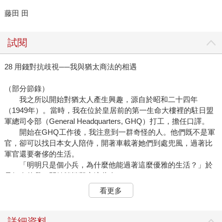
藤田 田
試閱
28 用錢對抗歧視──我與猶太商法的相遇
（部分節錄）
我之所以開始對猶太人產生興趣，源自於昭和二十四年
（1949年）。當時，我在位於皇居前的第一生命大樓裡的駐日盟
軍總司令部（General Headquarters, GHQ）打工，擔任口譯。
開始在GHQ工作後，我注意到一群奇怪的人。他們既不是軍
官，卻可以找日本女人陪侍，開著車載著她們到處兜風，過著比
軍官還要奢侈的生活。
「明明只是個小兵，為什麼他能過著這麼優雅的生活？」於
是好奇的我，開始悄悄觀察這些人。
奇怪的是，這些士兵雖然也是白人，但在軍隊中卻經常遭受
看更多
他人的鄙視和厭惡。
「Jew！」
其他士兵在背地裡稱呼他們時，總是咬牙切齒地吐出這個字
詳細資料