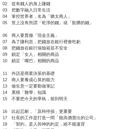
02 從有錢人的身上賺錢
03 把數字融入日常生活
04 掌控世界者，名為「猶太商人」
05 世上沒有所謂「乾淨的錢」或「骯髒的錢」
06 商人要貫徹「現金主義」
07 為了賺利息，把錢放在銀行裡會吃虧
08 把錢放在銀行保險箱並不安全
09 鎖定「女人」相關的商品
10 鎖定「嘴巴」相關的商品
11 外語是商業決策的基礎
12 商人要養成心算的能力
13 做生意一定要勤做筆記
14 累積「雜學」知識
15 不要把今天的爭執，留到明天
16 比起忍耐，「及時停損」更重要
17 社長的工作是打造一間「能高價賣出的公司」
18 「契約」是人與神的約定，絕不能違背