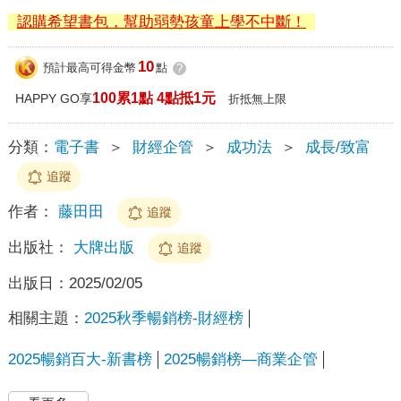
認購希望書包，幫助弱勢孩童上學不中斷！
10
預計最高可得金幣
點
?
100累1點 4點抵1元
HAPPY GO享
折抵無上限
分類：
電子書
＞
財經企管
＞
成功法
＞
成長/致富
追蹤
作者：
藤田田
追蹤
出版社：
大牌出版
追蹤
出版日：
2025/02/05
相關主題：
2025秋季暢銷榜-財經榜
2025暢銷百大-新書榜
2025暢銷榜—商業企管