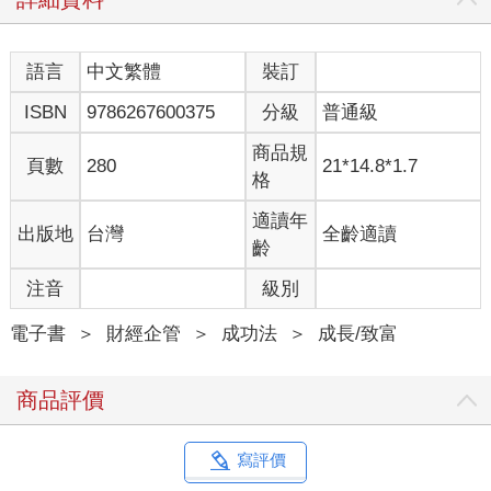
眼。而「Jew」就是「猶太人」的意思。
有趣的是，大多數的GI（駐日美軍）雖然鄙視猶太人，但在
猶太人面前卻總是抬不起頭來。原來，這些猶太士兵會借錢給那
語言
中文繁體
裝訂
些愛玩的同袍，他們會收取高額利息，到了發薪日還會毫不留情
ISBN
9786267600375
分級
普通級
地討債。也因此，許多GI在猶太人面前都顯得畏畏縮縮的。
即便受到鄙視，猶太士兵卻毫不在意。他們不僅擺出一副若
商品規
無其事的樣子，還會大方把錢借給那些鄙視自己的人，用金錢實
頁數
280
21*14.8*1.7
格
質「征服」了對方。看到受到歧視、仍堅強地活下去的猶太人，
我不知不覺對他們產生一種親近感。我不僅沒有敬而遠之，反而
適讀年
出版地
台灣
全齡適讀
主動去接近他們。
齡
見習猶太商法的階段
注音
級別
擔任GHQ口譯的那段時間，我仍是東京大學法學部的學生。
當時，我的父親已經過世，母親留在大阪。我必須靠自己賺取學
電子書
＞
財經企管
＞
成功法
＞
成長/致富
費和生活費。
由於日本戰敗的關係，以往基於哲學、道德和法律等建立的
商品評價
價值體系已全然混亂和崩壞，支持人們存活下去的精神支柱也蕩
然無存。
當時，我唯一還能依靠的，就是大阪人特有的「我才不會
寫評價
輸」這種韌性。即使輸了戰爭，我也不想輸給混亂的社會、飢餓