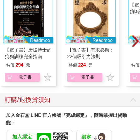
至四倍。高級品就以這樣的方式，逐漸流入大眾市場，整個過程
大約需要兩年的時間。
而當商品開始普及，價格隨之下降時，我的公司就會退場、
不再經營該類商品。過去二十年來，我的公司所經手的舶來品從
來沒有滯銷過，更別說舉辦清倉特賣會了。
只要我經營的商品能在有錢人之間造成流行，滯銷或特賣會
Readmoo
Readmoo
就與我無關。我不做「薄利多銷」這種勞心勞力但利潤微薄的生
【電子書】唐拔博士的
【電子書】有求必應：
【電
意。我只做有錢人的生意，換句話說，「厚利多銷」這種商業模
狗狗訓練完全指南
22個吸引力法則
(第5
式完全行得通！
（精彩待續）
294
224
特價
元
特價
元
特價
電子書
電子書
訂購/退換貨須知
加入金石堂 LINE 官方帳號『完成綁定』，隨時掌握出貨動
態：