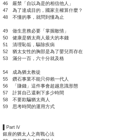
46 嚴禁「自以為是的相信他人」
47 為了達成目的，國家主權算什麼？
48 不懂的事，就問到懂為止
49 做生意務必要「掌握敵情」
50 健康是猶太商人最大的本錢
51 清理恥垢，驅除疾病
52 猶太女性的胸部是為了嬰兒而存在
53 滿分一百，六十分就及格
54 成為猶太教徒
55 鑽石事業不能只仰賴一代人
56 「賺錢」這件事會超越意識形態
57 計算自己還剩下多少時間
58 不要欺騙猶太商人
59 思考時間的運用方式
▌Part Ⅳ
銀座的猶太人之商戰心法