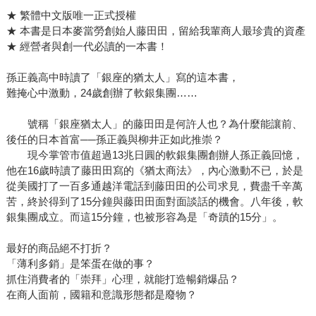
★ 繁體中文版唯一正式授權
★ 本書是日本麥當勞創始人藤田田，留給我輩商人最珍貴的資產
★ 經營者與創一代必讀的一本書！
孫正義高中時讀了「銀座的猶太人」寫的這本書，
難掩心中激動，24歲創辦了軟銀集團……
號稱「銀座猶太人」的藤田田是何許人也？為什麼能讓前、
後任的日本首富──孫正義與柳井正如此推崇？
現今掌管市值超過13兆日圓的軟銀集團創辦人孫正義回憶，
他在16歲時讀了藤田田寫的《猶太商法》，內心激動不已，於是
從美國打了一百多通越洋電話到藤田田的公司求見，費盡千辛萬
苦，終於得到了15分鐘與藤田田面對面談話的機會。八年後，軟
銀集團成立。而這15分鐘，也被形容為是「奇蹟的15分」。
最好的商品絕不打折？
「薄利多銷」是笨蛋在做的事？
抓住消費者的「崇拜」心理，就能打造暢銷爆品？
在商人面前，國籍和意識形態都是廢物？