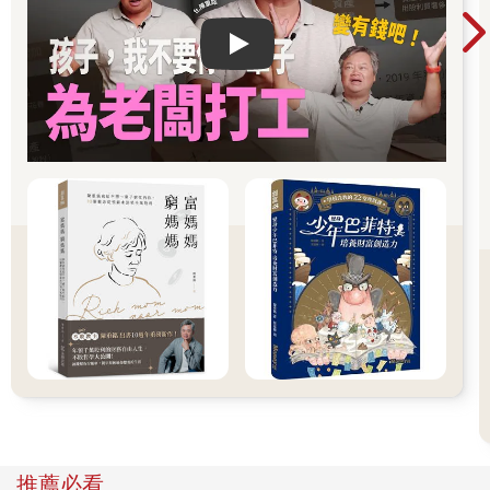
在進口飾品時，我絕對不會選擇那些專為金髮碧眼、白皙肌
膚的歐美人所設計的商品。並不是打著「進口高級手提包」的名
號，就一定能大賣。許多同業都學我進口飾品，最終卻以失敗收
Play video
場。
為什麼他們的商品賣不動，而我進口的飾品卻能大受歡迎
呢？
箇中的祕訣就在於，我只選擇適合黃皮膚與黑頭髮穿戴的商
品，而這也是猶太商人給我的專業建議。
我對自己的判斷非常有信心，因此我堅信，如果少了我，日
本的飾品流行至少會落後二十年。
能吸引有錢人上鉤的誘餌
要讓某種商品引發流行，需要一些訣竅，而流行可以分為兩
種：一種是在有錢人之間流行起來的；另一種則是在普羅大眾之
間流行起來的。
相較之下，從有錢人之間興起的流行顯然會更為長久。像是
呼拉圈、擁抱小子（1960年代風靡日本的充氣塑膠小玩偶）或拉
托球（Lato-Lato）這類出自大眾之間的爆炸性流行商品，通常只
是曇花一現，很快就會退燒。
而從有錢人之間開始流行起來的商品，傳遞到大眾之間大約
需要兩年的時間。也就是說，若能讓某種飾品在有錢人的圈子內
推薦必看