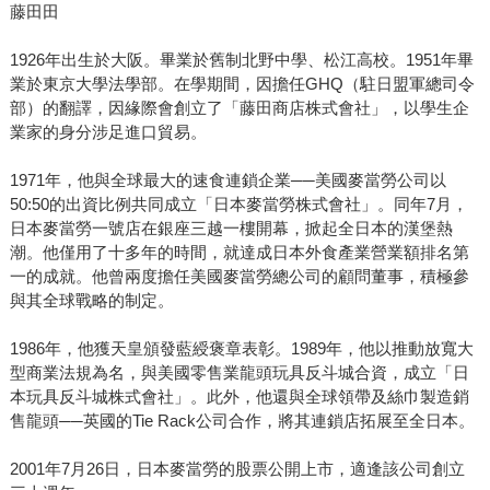
藤田田
1926年出生於大阪。畢業於舊制北野中學、松江高校。1951年畢
業於東京大學法學部。在學期間，因擔任GHQ（駐日盟軍總司令
部）的翻譯，因緣際會創立了「藤田商店株式會社」，以學生企
業家的身分涉足進口貿易。
1971年，他與全球最大的速食連鎖企業──美國麥當勞公司以
50:50的出資比例共同成立「日本麥當勞株式會社」。同年7月，
日本麥當勞一號店在銀座三越一樓開幕，掀起全日本的漢堡熱
潮。他僅用了十多年的時間，就達成日本外食產業營業額排名第
一的成就。他曾兩度擔任美國麥當勞總公司的顧問董事，積極參
與其全球戰略的制定。
1986年，他獲天皇頒發藍綬褒章表彰。1989年，他以推動放寬大
型商業法規為名，與美國零售業龍頭玩具反斗城合資，成立「日
本玩具反斗城株式會社」。此外，他還與全球領帶及絲巾製造銷
售龍頭──英國的Tie Rack公司合作，將其連鎖店拓展至全日本。
2001年7月26日，日本麥當勞的股票公開上市，適逢該公司創立