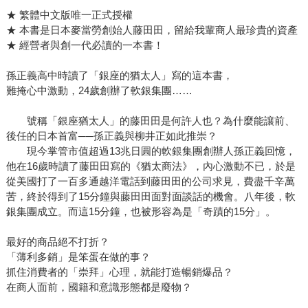
★ 繁體中文版唯一正式授權
★ 本書是日本麥當勞創始人藤田田，留給我輩商人最珍貴的資產
★ 經營者與創一代必讀的一本書！
孫正義高中時讀了「銀座的猶太人」寫的這本書，
難掩心中激動，24歲創辦了軟銀集團……
號稱「銀座猶太人」的藤田田是何許人也？為什麼能讓前、
後任的日本首富──孫正義與柳井正如此推崇？
現今掌管市值超過13兆日圓的軟銀集團創辦人孫正義回憶，
他在16歲時讀了藤田田寫的《猶太商法》，內心激動不已，於是
從美國打了一百多通越洋電話到藤田田的公司求見，費盡千辛萬
苦，終於得到了15分鐘與藤田田面對面談話的機會。八年後，軟
銀集團成立。而這15分鐘，也被形容為是「奇蹟的15分」。
最好的商品絕不打折？
「薄利多銷」是笨蛋在做的事？
抓住消費者的「崇拜」心理，就能打造暢銷爆品？
在商人面前，國籍和意識形態都是廢物？