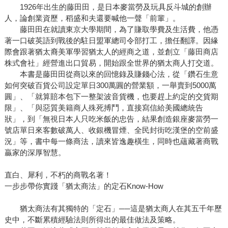
1926年出生的藤田田，是日本麥當勞及玩具反斗城的創辦
人，論創業資歷，稻盛和夫還要喊他一聲「前輩」。
藤田田在就讀東京大學期間，為了賺取學費及生活費，他憑
著一口破英語到戰後的駐日盟軍總司令部打工，擔任翻譯。因緣
際會跟著猶太裔美軍學習猶太人的經商之道，並創立「藤田商店
株式會社」經營進出口貿易，開始跟全世界的猶太商人打交道。
本書是藤田田從商以來的回憶錄及賺錢心法，從「鑽石生意
如何突破百貨公司設定單日300萬圓的營業額，一舉賣到5000萬
圓」、「就算賠本包下一整架波音貨機，也要趕上約定的交貨期
限」、「與惡質美籍商人殊死搏鬥，直接寫信給美國總統告
狀」，到「無視日本人只吃米飯的忠告，結果創造銀座麥當勞一
號店單日來客數破萬人、收銀機冒煙、全民封街吃漢堡的空前盛
況」等，書中每一條商法，讀來皆逸趣橫生，同時也蘊藏著商戰
贏家的深厚智慧。
直白、犀利，不朽的商戰名著！
一步步帶你實踐「猶太商法」的定石Know-How
猶太商法有其獨特的「定石」──這是猶太商人在其五千年歷
史中，不斷累積經驗法則所得出的最佳做法及策略。