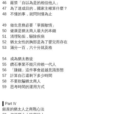
46 嚴禁「自以為是的相信他人」
47 為了達成目的，國家主權算什麼？
48 不懂的事，就問到懂為止
49 做生意務必要「掌握敵情」
50 健康是猶太商人最大的本錢
51 清理恥垢，驅除疾病
52 猶太女性的胸部是為了嬰兒而存在
53 滿分一百，六十分就及格
54 成為猶太教徒
55 鑽石事業不能只仰賴一代人
56 「賺錢」這件事會超越意識形態
57 計算自己還剩下多少時間
58 不要欺騙猶太商人
59 思考時間的運用方式
▌Part Ⅳ
銀座的猶太人之商戰心法