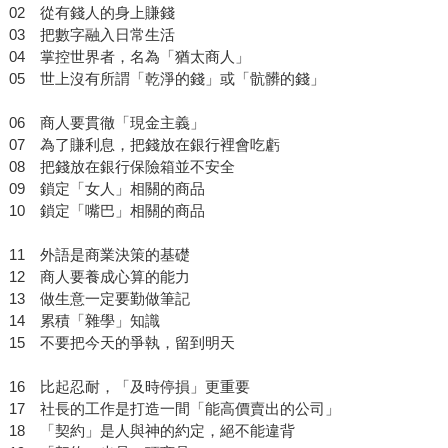
02 從有錢人的身上賺錢
03 把數字融入日常生活
04 掌控世界者，名為「猶太商人」
05 世上沒有所謂「乾淨的錢」或「骯髒的錢」
06 商人要貫徹「現金主義」
07 為了賺利息，把錢放在銀行裡會吃虧
08 把錢放在銀行保險箱並不安全
09 鎖定「女人」相關的商品
10 鎖定「嘴巴」相關的商品
11 外語是商業決策的基礎
12 商人要養成心算的能力
13 做生意一定要勤做筆記
14 累積「雜學」知識
15 不要把今天的爭執，留到明天
16 比起忍耐，「及時停損」更重要
17 社長的工作是打造一間「能高價賣出的公司」
18 「契約」是人與神的約定，絕不能違背