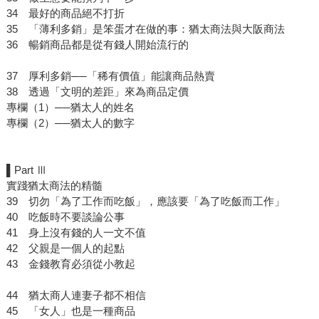
34 最好的商品絕不打折
35 「薄利多銷」是笨蛋才在做的事：猶太商法與大阪商法
36 暢銷商品都是從有錢人開始流行的
37 厚利多銷──「稀有價值」能讓商品熱賣
38 透過「文明的差距」來為商品定價
專欄（1）──猶太人的姓名
專欄（2）──猶太人的數字
▌Part Ⅲ
實踐猶太商法的精髓
39 切勿「為了工作而吃飯」，應該要「為了吃飯而工作」
40 吃飯時不要談論公事
41 身上沒有錢的人一文不值
42 父親是一個人的起點
43 金錢教育必須從小教起
44 猶太商人連妻子都不相信
45 「女人」也是一種商品