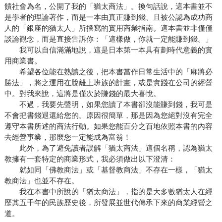
饋社會為名，公開了我的「猶太商法」。換句話說，這本書並不
是學者的理論著作，而是一本由真正賺到錢、且被公認為成功商
人的「銀座的猶太人」所撰寫的實用商業指南。這本書並非僅僅
談論觀念，而是直接告訴你：「這樣做，你就一定能賺到錢。」
我可以自信滿滿地說，這是日本第一本具有劃時代意義的實
用商業書。
希望各位能在熟讀之後，把本書當作日常生活中的「麻將必
勝法」，將之運用在脫離上班族的計畫，或是實踐在公司的經營
中。對我來說，這將是僅次於賺錢的最大喜悅。
不過，我要先聲明，如果您讀了本書卻沒能賺到錢，我可是
不會把書錢退還給您的。原因很簡單，那是因為您絕對沒有完全
遵守本書所述的商法行動。如果您能百分之百地依照本書的內容
去經營事業，那麼您一定能成為富翁！
此外，為了避免讀者誤解「猶太商法」這個名稱，認為猶太
教擁有一套特定的商業形式，我必須做出以下澄清：
就如同「佛教商法」或「基督教商法」不存在一樣，「猶太
教商法」也並不存在。
我在本書中所說的「猶太商法」，指的是大多數猶太人在經
歷其五千年的民族歷史後，所發展並世代傳承下來的商業經營之
道。