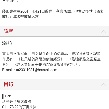
三十週年。
藤田先生在2004年4月21日辭世，享壽78歲。他留給後世《猶太
商法》等多部商業名著。
譯者
涂綺芳
臺大日文系畢業。日文是生命中的必需品，翻譯是永遠的課題。
作品有：《基恩斯的高附加價值經營》、《最強網路文案產生
器》、《逼人買到剁手指的77個文案促購技巧》。
E-mail：tu20011031@hotmail.com
目錄
▌Part I
這就是「猶太商法」
01 78:22的宇宙法則