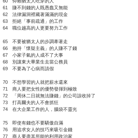
60 仰賴猶太人吃穿的人
61 賺不到錢的人既愚蠢又無能
62 法律漏洞裡藏著滿滿的現金
63 拒絕「事前疏通」的工作
64 職位越高的人更要努力工作
65 不要被猶太人的步調牽著走
66 抱持「懷疑主義」的人賺不了錢
67 小家子氣的人成不了大事
68 別讓東大畢業生去當公務員
69 不要為了心病而請假
70 不想學習的人就把薪水還來
71 商人要把女性的優勢發揮到極致
72 「周休二日就無法賺錢」的公司該收掉了
73 打高爾夫的人不會抓狂
74 在大企業工作的人，腦袋不靈光
75 即使有錢也不要驕傲自滿
76 用追求女人的技巧來吸引金錢
77 商人要盡其所能的利用政治家