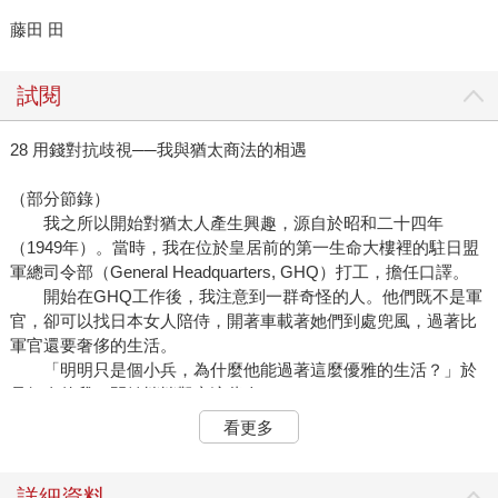
藤田 田
試閱
28 用錢對抗歧視──我與猶太商法的相遇
（部分節錄）
我之所以開始對猶太人產生興趣，源自於昭和二十四年
（1949年）。當時，我在位於皇居前的第一生命大樓裡的駐日盟
軍總司令部（General Headquarters, GHQ）打工，擔任口譯。
開始在GHQ工作後，我注意到一群奇怪的人。他們既不是軍
官，卻可以找日本女人陪侍，開著車載著她們到處兜風，過著比
軍官還要奢侈的生活。
「明明只是個小兵，為什麼他能過著這麼優雅的生活？」於
是好奇的我，開始悄悄觀察這些人。
奇怪的是，這些士兵雖然也是白人，但在軍隊中卻經常遭受
看更多
他人的鄙視和厭惡。
「Jew！」
其他士兵在背地裡稱呼他們時，總是咬牙切齒地吐出這個字
詳細資料