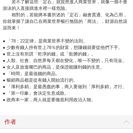
若不了解這些「定石」就貿然進入商業世界，就像一個不會
游泳的人直接跳進水裡一樣危險。
相對的，若能將本書所述的「定石」融會貫通、化為己用，
你就掌握了讓自己在商業世界暢行無阻的「商法」，財源自然滾
滾而來！
● 「78：22定律」是商業世界不變的法則。
● 少數有錢人持有世上78％的財富，想賺錢就要從他們下手。
● 世上沒有所謂「乾淨的錢」或「骯髒的錢」。
● 人類、社會、自然界每天都在變化，唯一不變的，只有現金。
● 女人及放進嘴巴的商品，是保證能賺到錢的生意。
● 「時間」是最值錢的商品。
● 暢銷商品都是從有錢人開始流行的。
● 「薄利多銷」是最愚蠢的事，商人要做到「厚利多銷」才行。
● 「第一印象」會決定生意成敗。
● 政商本一家，商人就是要徹底利用政治人物。
作者