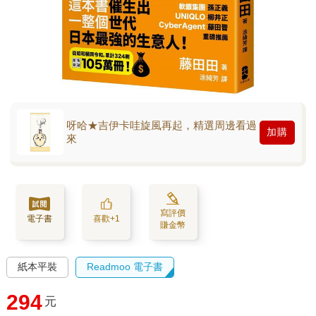
呀哈★吉伊卡哇旋風再起，精選周邊看過
加購
來
寫評價
電子書
喜歡+1
賺金幣
紙本平裝
Readmoo 電子書
294
元