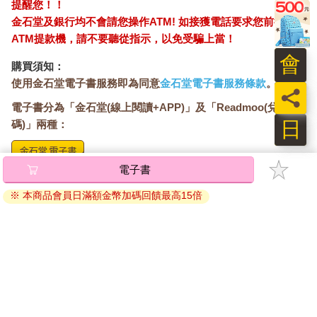
提醒您！！
金石堂及銀行均不會請您操作ATM! 如接獲電話要求您前往
ATM提款機，請不要聽從指示，以免受騙上當！
會
購買須知：
使用金石堂電子書服務即為同意
金石堂電子書服務條款
。
員
電子書分為「金石堂(線上閱讀+APP)」及「Readmoo(兌換
日
碼)」兩種：
電子書
將儲存於會員中心→電子書服務「我的e書櫃」，點選線上
閱讀直接開啟閱讀。
※ 本商品會員日滿額金幣加碼回饋最高15倍
線上閱讀：
建議使用Chrome、Microsoft Edge 有較佳的線上瀏覽效
果， iOS 16 或以上版本，Android 6.0 以上版本，建議裝
置有6GB以上的記憶體，至少有 30 MB以上的容量。
離線閱讀：
APP下載：
iOS
Android
安裝電子書APP後，請依照提示登入「會員中心」→「我