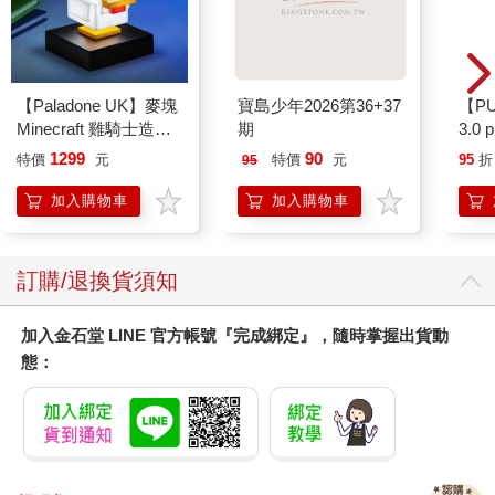
【Paladone UK】麥塊
寶島少年2026第36+37
【P
Minecraft 雞騎士造型
期
3.0
ICON小夜燈
粉 
1299
90
特價
元
特價
元
95
折
95
加入購物車
加入購物車
訂購/退換貨須知
加入金石堂 LINE 官方帳號『完成綁定』，隨時掌握出貨動
態：