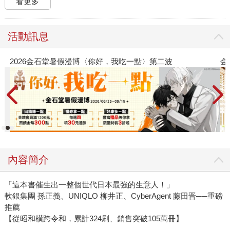
看更多
活動訊息
金石堂2026海外優惠：電子書
內容簡介
「這本書催生出一整個世代日本最強的生意人！」
軟銀集團 孫正義、UNIQLO 柳井正、CyberAgent 藤田晋──重磅
推薦
【從昭和橫跨令和，累計324刷、銷售突破105萬冊】