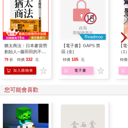
至四倍。高級品就以這樣的方式，逐漸流入大眾市場，整個過程
大約需要兩年的時間。
而當商品開始普及，價格隨之下降時，我的公司就會退場、
不再經營該類商品。過去二十年來，我的公司所經手的舶來品從
來沒有滯銷過，更別說舉辦清倉特賣會了。
只要我經營的商品能在有錢人之間造成流行，滯銷或特賣會
Readmoo
就與我無關。我不做「薄利多銷」這種勞心勞力但利潤微薄的生
猶太商法：日本麥當勞
【電子書】GAPS 禁
【電
意。我只做有錢人的生意，換句話說，「厚利多銷」這種商業模
創始人─藤田田的不朽
區 (全)
（1
式完全行得通！
商戰名著，「做生意要
（精彩待續）
332
105
79
折
特價
元
特價
元
特價
賺大錢，你就得瞄準有
錢人、女人及嘴巴！」
加入購物車
電子書
您可能會喜歡