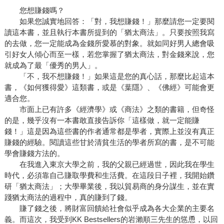
您想賺錢嗎？
如果您誠實地回答：「對，我想賺錢！」那麼請您一定要閱
讀這本書，並且執行本書所提到的「猶太商法」。只要按照我寫
的去做，您一定能成為金錢所愛慕的對象。就如同好男人總會吸
引好女人傾心而至一樣，若您掌握了猶太商法，對金錢來說，您
就成為了最「優秀的男人」。
「不，我不想賺錢！」如果這是您的真心話，那麼比起這本
書，《如何獲得愛》這類書，或是《葉隱》、《佛經》可能會更
適合您。
市面上已有許多《經濟學》或《商法》之類的書籍，但奇怪
的是，幾乎沒有一本書敢直接告訴你「這樣做，就一定能賺
錢！」這是因為這些書的作者通常都是學者，實際上並沒有真正
賺錢的經驗。閱讀這些甘於清貧生活的學者所寫的書，是不可能
學會賺錢方法的。
在我進入東京大學之前，我的父親已經過世，因此我在學生
時代，必須靠自己賺取學費和生活費。在這段日子裡，我開始鑽
研「猶太商法」；大學畢業後，我以貿易商的身分謀生，並在實
踐猶太商法的過程中，真的賺到了錢。
賺了錢之後，將財富回饋給社會似乎成為各大企業的主要名
義。而這次，我受到KK Bestsellers的岩瀨順三先生的慫恿，以回