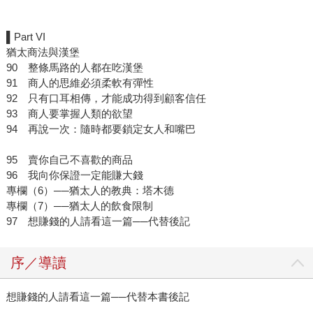
▌Part VI
猶太商法與漢堡
90 整條馬路的人都在吃漢堡
91 商人的思維必須柔軟有彈性
92 只有口耳相傳，才能成功得到顧客信任
93 商人要掌握人類的欲望
94 再說一次：隨時都要鎖定女人和嘴巴
95 賣你自己不喜歡的商品
96 我向你保證一定能賺大錢
專欄（6）──猶太人的教典：塔木德
專欄（7）──猶太人的飲食限制
97 想賺錢的人請看這一篇──代替後記
序／導讀
想賺錢的人請看這一篇──代替本書後記