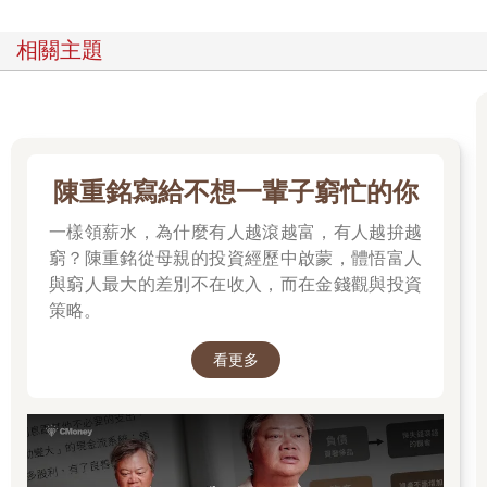
的肚子，甚至是佔領軍。
「既然要打工，那我就潛入敵營吧！」
相關主題
我抱著這樣的心態開始在GHQ做口譯工作。雖然我的英語說
得不標準且漏洞百出，但畢竟曾經有志於成為外交官，我對操控
英語仍有些許自信。
再者，與其他工作相比，口譯的薪水要高出許多。在當時，
普通打工一個月的薪水是3、4千日圓，而口譯卻可以賺1萬日圓。
不必多說，當然是錢多的工作更好。
陳重銘寫給不想一輩子窮忙的你
身為戰敗國的國民，加上又是黃種人──在飽受歧視的情況
下，我開始了這份口譯的工作。
一樣領薪水，為什麼有人越滾越富，有人越拚越
我從出生開始，就因為我的大阪腔而備受歧視。而當我看到
窮？陳重銘從母親的投資經歷中啟蒙，體悟富人
那些僅僅因為是「猶太人」，就遭到莫名其妙歧視的人，他們卻
與窮人最大的差別不在收入，而在金錢觀與投資
能以「有錢才是贏家」的理念，默默用金錢征服GI的同袍時，我
策略。
深深地被這種堅韌的生命力吸引。
猶太商人的堅忍精神，彷彿暗示了因戰敗而失去所有精神支
看更多
柱的我，今後應該努力存活下去的方向。
36 暢銷商品都是從有錢人開始流行的
我可以斷言，如果當初我沒有涉足飾品的進出口生意，日本
飾品配件的流行肯定會落後現在整整二十年。