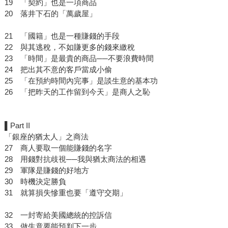
19 「契約」也是一項商品
20 落井下石的「萬歲屋」
21 「國籍」也是一種賺錢的手段
22 與其逃稅，不如賺更多的錢來繳稅
23 「時間」是最貴的商品──不要浪費時間
24 把出其不意的客戶當成小偷
25 「在預約時間內完事」是談生意的基本功
26 「把昨天的工作留到今天」是商人之恥
▌Part II
「銀座的猶太人」之商法
27 商人要取一個能賺錢的名字
28 用錢對抗歧視──我與猶太商法的相遇
29 軍隊是賺錢的好地方
30 時機決定勝負
31 就算損失慘重也要「遵守交期」
32 一封寄給美國總統的控訴信
33 做生意要能預判下一步