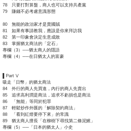
78 只要打對算盤，商人也可以支持共產黨
79 賺錢不必考慮意識形態
80 無能的政治家才是賣國賊
81 如果有事請教我，應該是你來拜訪我
82 第一印象會決定生意成敗
83 掌握猶太商法的「定石」
專欄（3）──猶太商人的隱語
專欄（4）──在日猶太人的富豪
▌Part Ⅴ
吸走「日幣」的猶太商法
84 外行的商人先買進，內行的商人先賣出
85 追求高利潤是商法，追求不虧損也是商法
86 「無能」等同於犯罪
87 輕鬆炒作外匯的「解除契約商法」
88 「看到紅燈要停下來」的常識
89 猶太商人擅長「在柳樹下尋找第二條泥鰍」
專欄（5）──「日本的猶太人」小史