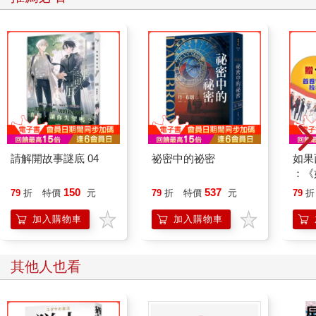
燒起來，接下來的兩年，您都能靠這款商品獲利。
至於要在有錢人之間帶動流行的最佳商品，非高級舶來品莫
屬。我從擔任口譯的經驗中深刻了解到日本人對舶來品的崇拜心
理──愈是富有的人，對舶來品的情節就愈深。
即使明明知道國產品的品質更好，日本人仍願意多花一倍以
上的錢去購買舶來品。這也代表「即使我們訂出高價，消費者仍
然心甘情地願掏錢購買」。您很難找到比這更賺錢的生意了。
鎖定消費者的「崇拜」心理
人們總是會嚮往比自己高一階的生活，對一般大眾而言，有
請解開故事謎底 04
祕密中的祕密
如果
錢人或上流階級便是他們的崇拜對象。
：《
俗話說「釣個金龜婿」，人類很少會崇拜比自己地位低、比
喵》
150
537
79
折
特價
元
79
折
特價
元
79
折
自己財產少的人。雖然金錢並非一切，但我們無法否認上流階級
【首
對「流行品」的影響力。這種對上流階級的崇拜心理在女性中尤
加入購物車
加入購物車
其明顯，而男性之中，對高雅、奢華，甚至貴族感的喜愛也所在
多有。
因此，我會利用這種崇拜心理，先在富人圈內帶動某種高級
其他人也看
進口飾品的流行。假設崇尚富人生活的中產階級人數是富人的兩
倍，那麼當這群人開始購買這些流行品時，商品的銷量就能達到
原來的兩倍。隨著潮流進一步擴散到下一個階層，銷量則會擴增