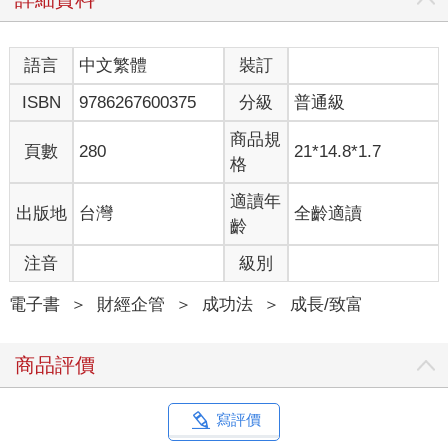
眼。而「Jew」就是「猶太人」的意思。
有趣的是，大多數的GI（駐日美軍）雖然鄙視猶太人，但在
猶太人面前卻總是抬不起頭來。原來，這些猶太士兵會借錢給那
語言
中文繁體
裝訂
些愛玩的同袍，他們會收取高額利息，到了發薪日還會毫不留情
ISBN
9786267600375
分級
普通級
地討債。也因此，許多GI在猶太人面前都顯得畏畏縮縮的。
即便受到鄙視，猶太士兵卻毫不在意。他們不僅擺出一副若
商品規
無其事的樣子，還會大方把錢借給那些鄙視自己的人，用金錢實
頁數
280
21*14.8*1.7
格
質「征服」了對方。看到受到歧視、仍堅強地活下去的猶太人，
我不知不覺對他們產生一種親近感。我不僅沒有敬而遠之，反而
適讀年
出版地
台灣
全齡適讀
主動去接近他們。
齡
見習猶太商法的階段
注音
級別
擔任GHQ口譯的那段時間，我仍是東京大學法學部的學生。
當時，我的父親已經過世，母親留在大阪。我必須靠自己賺取學
電子書
＞
財經企管
＞
成功法
＞
成長/致富
費和生活費。
由於日本戰敗的關係，以往基於哲學、道德和法律等建立的
商品評價
價值體系已全然混亂和崩壞，支持人們存活下去的精神支柱也蕩
然無存。
當時，我唯一還能依靠的，就是大阪人特有的「我才不會
寫評價
輸」這種韌性。即使輸了戰爭，我也不想輸給混亂的社會、飢餓