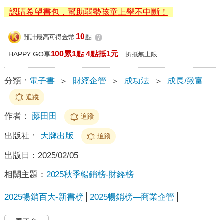
認購希望書包，幫助弱勢孩童上學不中斷！
10
預計最高可得金幣
點
?
100累1點 4點抵1元
HAPPY GO享
折抵無上限
分類：
電子書
＞
財經企管
＞
成功法
＞
成長/致富
追蹤
作者：
藤田田
追蹤
出版社：
大牌出版
追蹤
出版日：
2025/02/05
相關主題：
2025秋季暢銷榜-財經榜
2025暢銷百大-新書榜
2025暢銷榜—商業企管