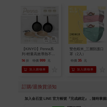
【KINYO】Penna系
雙色蝦米_三層防護口
列-輕量高效導熱不沾
罩（2入）
平煎鍋30cm
999
35
56
折
特價
元
特價
元
加入購物車
加入購物車
訂購/退換貨須知
加入金石堂 LINE 官方帳號『完成綁定』，隨時掌