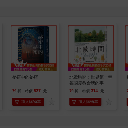
祕密中的祕密
北歐時間：世界第一幸
福國度教會我的事
537
314
79
折
特價
元
79
折
特價
元
加入購物車
加入購物車