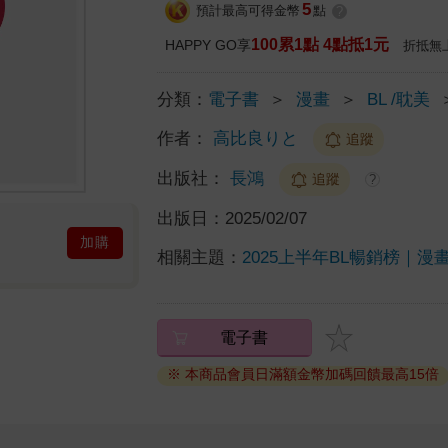
5
預計最高可得金幣
點
?
100累1點 4點抵1元
HAPPY GO享
折抵無
分類：
電子書
＞
漫畫
＞
BL /耽美
作者：
高比良りと
追蹤
出版社：
長鴻
追蹤
?
出版日：
2025/02/07
加購
相關主題：
2025上半年BL暢銷榜｜漫
電子書
※ 本商品會員日滿額金幣加碼回饋最高15倍