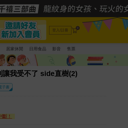
0
登入/註冊
電
居家休閒
日用食品
影音
售票
我受不了 side直樹(2)
 電子書
中斷！