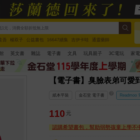
圭吾
楊双子
公益書包
16647續集
吉伊卡哇
通靈藥師
路邊攤新作
馬斯克
玩具總動員5
超慢跑
館
英文書
雜誌
電子書
文具
玩具親子
3C電玩
家
【電子書】臭臉表弟可愛到讓
?
紙本平裝
金石堂 電子書
Readmoo
110
元
認購希望書包，幫助弱勢孩童上學不