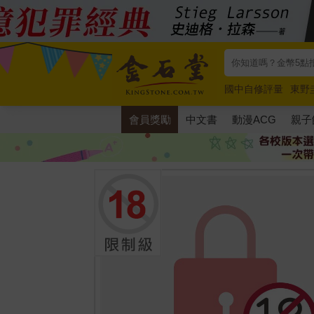
國中自修評量
東野
唯紅花綻放
奧德賽
會員獎勵
中文書
動漫ACG
親子