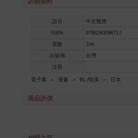
詳細資料
語言
中文繁體
ISBN
9786260096717
頁數
184
出版地
台灣
注音
電子書
＞
漫畫
＞
BL /耽美
＞
日本
商品評價
相關主題