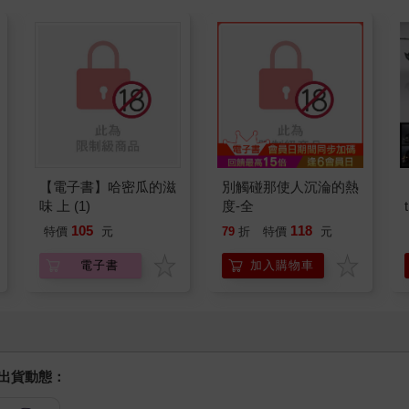
【電子書】哈密瓜的滋
別觸碰那使人沉淪的熱
味 上 (1)
度-全
105
118
特價
元
79
折
特價
元
電子書
加入購物車
握出貨動態：