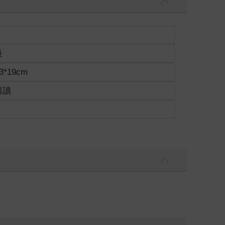
級
3*19cm
適讀