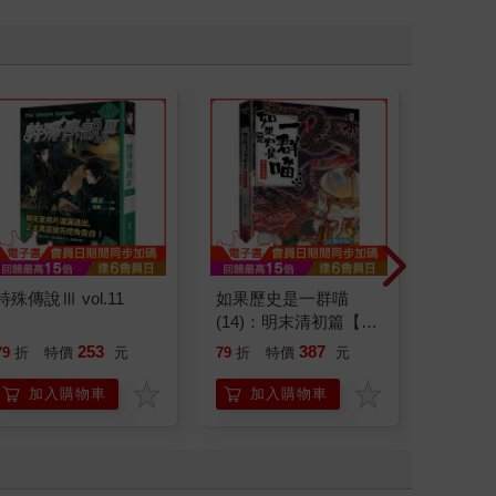
特殊傳說Ⅲ vol.11
如果歷史是一群喵
如果歷
(14)：明末清初篇【萌
(15)
貓漫畫學歷史】
貓漫畫
253
387
79
折
特價
元
79
折
特價
元
79
折
加入購物車
加入購物車
加