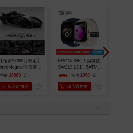
【預購27年5月暫定】
ERGOLINK 人因科技
【PU
threeMega閃電霹靂車
SW210 2.01吋5ATM游
3.0 p
VA Hi-SPEC UNITED
泳心率血氧藍牙通話腕
綠 全
16980
1090
特價
元
特價
元
95
折
1990
阿斯拉 G.S.X RS
錶
SIREN 黑色限定
加入購物車
加入購物車
加