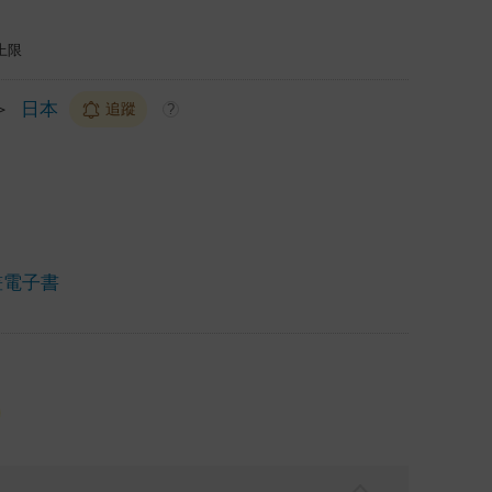
上限
＞
日本
追蹤
?
畫電子書