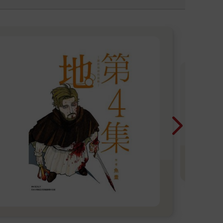
紳
版
看
精
瑟
電