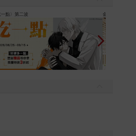
攻殼機動隊 