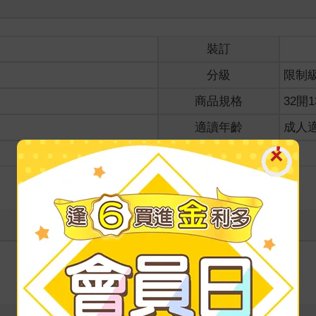
裝訂
分級
限制
商品規格
32開1
適讀年齡
成人
級別
寫評價