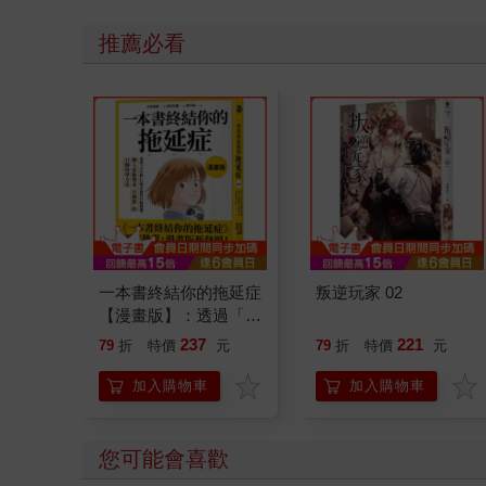
推薦必看
一本書終結你的拖延症
叛逆玩家 02
【漫畫版】：透過「小
行動」打開大腦的行動
237
221
79
折
特價
元
79
折
特價
元
開關，懶人也能變身
「行動派」的37個科
加入購物車
加入購物車
學方法
您可能會喜歡