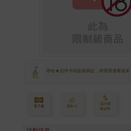
呀哈★吉伊卡哇旋風再起，精選周邊看過來
寫評價
電子書
喜歡+1
賺金幣
活動訊息