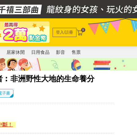
0
登入/註冊
電
居家休閒
日用食品
影音
售票
者︰非洲野性大地的生命養分
 電子書
中斷！