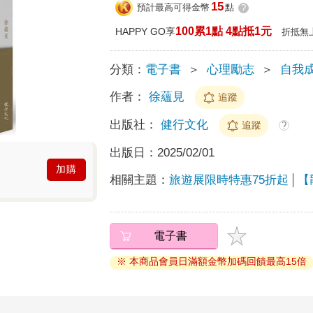
15
預計最高可得金幣
點
?
100累1點 4點抵1元
HAPPY GO享
折抵無
分類：
電子書
＞
心理勵志
＞
自我
作者：
徐蘊見
追蹤
出版社：
健行文化
追蹤
?
出版日：
2025/02/01
加購
相關主題：
旅遊展限時特惠75折起
【
電子書
※ 本商品會員日滿額金幣加碼回饋最高15倍