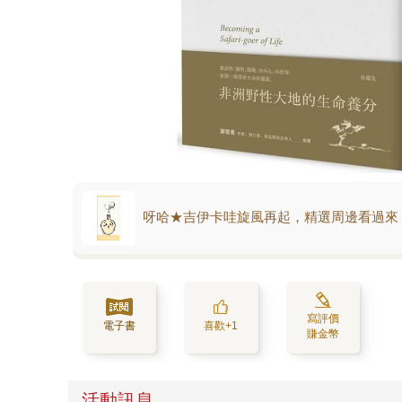
呀哈★吉伊卡哇旋風再起，精選周邊看過來
寫評價
電子書
喜歡+1
賺金幣
活動訊息