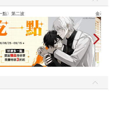
吃一點〉第二波
金石堂2026海