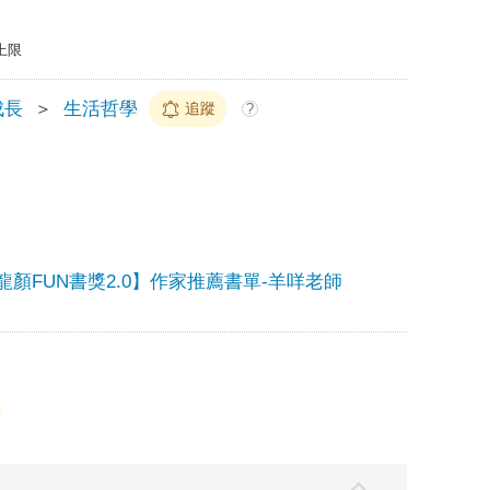
上限
成長
＞
生活哲學
追蹤
?
龍顏FUN書獎2.0】作家推薦書單-羊咩老師