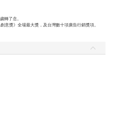
7歲轉了念。
A創意獎》全場最大獎，及台灣數十項廣告行銷獎項。