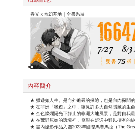
春光ｘ奇幻基地｜全書系展
內容簡介
★ 獵遊如人生。是向外追尋的探險，也是向內探問
★ 在非洲「獵遊」之中，窺見許多大自然隱藏的生
★ 金色燦爛陽光下靜止的非洲大地風景，是對自我
★ 在荒野原始的環境裡，發現在舒適中難以擁有的
★ 書內攝影作品入圍2023年國際馬賽馬拉（The Greate