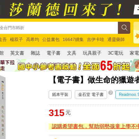
圭吾
楊双子
高希均
公益書包
16647續集
吉伊卡哇
通靈藥師
路邊攤新作
馬斯克
玩具總動員5
超慢跑
館
英文書
雜誌
電子書
文具
玩具親子
3C電玩
家
【電子書】做生命的獵遊
?
紙本平裝
金石堂 電子書
Readmoo
315
元
認購希望書包，幫助弱勢孩童上學不