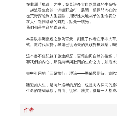
在非洲「獵遊」之中，窺見許多大自然隱藏的生命指
一趟追尋生命的非洲曠野旅行，展開一張探問內心的
從荒野探險到人生冒險，用野性大地賜予的生命養分
在人生迷惘躊躇的時刻，點亮一縷光，
我們都是生命的獵遊者。
本書以非洲獵遊之旅為背景，刻畫了作者在東非大草
式。隨時代演變，獵遊已從過去的貴族狩獵娛樂，轉
這本書不僅記錄了旅途經歷，更藉由與自然的接觸，
響我們的內心，那份純粹與壯闊的生命之力，如活水
書中引用的「三趟旅行」理論——準備與期待、實際
獵遊如人生，是向外追尋的探險，也是向內探問的旅
生命的遼闊草原，自由、從容、踏實，讓每一天都成
作者