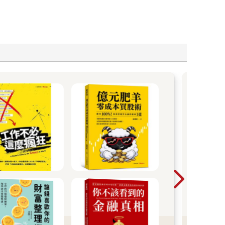
「人
麼.
是本