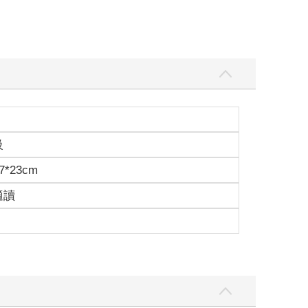
級
7*23cm
適讀