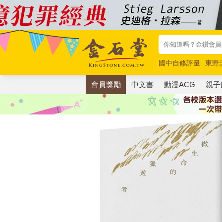
國中自修評量
東野
唯紅花綻放
奧德賽
會員獎勵
中文書
動漫ACG
親子