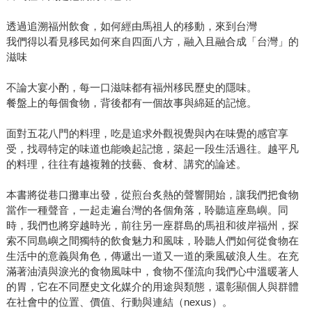
透過追溯福州飲食，如何經由馬祖人的移動，來到台灣
我們得以看見移民如何來自四面八方，融入且融合成「台灣」的
滋味
不論大宴小酌，每一口滋味都有福州移民歷史的隱味。
餐盤上的每個食物，背後都有一個故事與綿延的記憶。
面對五花八門的料理，吃是追求外觀視覺與內在味覺的感官享
受，找尋特定的味道也能喚起記憶，築起一段生活過往。越平凡
的料理，往往有越複雜的技藝、食材、講究的論述。
本書將從巷口攤車出發，從煎台炙熱的聲響開始，讓我們把食物
當作一種聲音，一起走遍台灣的各個角落，聆聽這座島嶼。同
時，我們也將穿越時光，前往另一座群島的馬祖和彼岸福州，探
索不同島嶼之間獨特的飲食魅力和風味，聆聽人們如何從食物在
生活中的意義與角色，傳遞出一道又一道的乘風破浪人生。在充
滿著油漬與淚光的食物風味中，食物不僅流向我們心中溫暖著人
的胃，它在不同歷史文化媒介的用途與類態，還彰顯個人與群體
在社會中的位置、價值、行動與連結（nexus）。