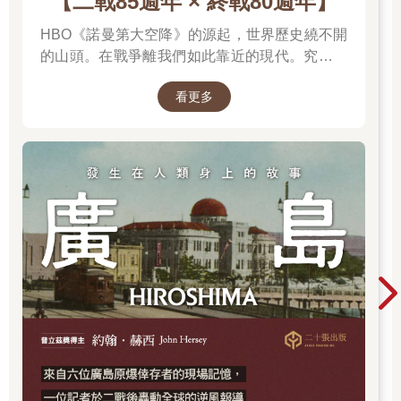
【二戰85週年 × 終戰80週年】
HBO《諾曼第大空降》的源起，世界歷史繞不開
的山頭。在戰爭離我們如此靠近的現代。究竟是
什麼力量驅動全球上億名男女，投入這場空前絕
看更多
後、影響至今的軍事衝突？我們站在世界和平的
中心，就更應了解二戰帶來和平的那群人與那個
理由。