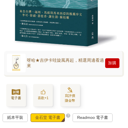
呀哈★吉伊卡哇旋風再起，精選周邊看過
加購
來
寫評價
電子書
喜歡+1
賺金幣
?
紙本平裝
金石堂 電子書
Readmoo 電子書