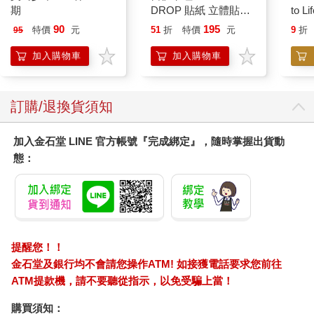
期
DROP 貼紙 立體貼紙
to Li
水晶貼紙 手帳貼 裝飾
90
195
特價
元
51
折
特價
元
9
折
95
貼紙 手機貼紙 小八貓
兔兔 Chiikawa
加入購物車
加入購物車
訂購/退換貨須知
加入金石堂 LINE 官方帳號『完成綁定』，隨時掌握出貨動
態：
提醒您！！
金石堂及銀行均不會請您操作ATM! 如接獲電話要求您前往
ATM提款機，請不要聽從指示，以免受騙上當！
購買須知：