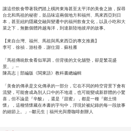
讓這些飲食帶著我們踏上橫跨東海甚至太平洋的美食之旅，探尋
台北和馬祖的秘密，並品味這兩個地方和福州、馬來西亞到日
本，甚至紐約隱藏交融與變遷中的福州飲食文化，以及小吃和大
菜之下，無數個體跨越海洋，到達新陸地彼岸的故事。
【來自台灣、福州、馬祖與馬來西亞的專文推薦】
李可．徐禎．游桂香．謝仕淵．蘇桂雁
「馬祖傳統飲食看似單調，但背後的文化舖墊，卻是繁花盛
景。」--
陳高志｜部編版《閩東語》教科書總編輯
「美食的傳承是文化傳承的一部分，它在不同的時空背景下會有
流變，可能會成為別人口中的不地道，也可能變成新群體的小驚
喜，但不論是『辛酸』，還是『甜蜜』，都是一種『鄉土情
懷』，這種情懷藏在本書的字句中，浮現於被紀錄的每一段故事
的細節上。」--鄒元生｜福州光與塵咖啡創辦人