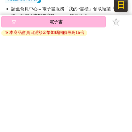
日
請至會員中心→電子書服務「我的e書櫃」領取複製『兌換
碼』至電子書服務商Readmoo進行兌換。
電子書
退換貨須知：
※ 本商品會員日滿額金幣加碼回饋最高15倍
因版權保護，您在金石堂所購買的電子書僅能以金石堂專屬
的閱讀軟體開啟閱讀，無法以其他閱讀器或直接下載檔案。
依據「消費者保護法」第19條及行政院消費者保護處公告之
「通訊交易解除權合理例外情事適用準則」，非以有形媒介
提供之數位內容或一經提供即為完成之線上服務，經消費者
事先同意始提供。（如：電子書、電子雜誌、下載版軟體、
虛擬商品…等），
不受「網購服務需提供七日鑑賞期」的限
制
。為維護您的權益，建議您先使用「試閱」功能後再付款
購買。