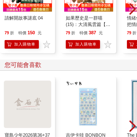
請解開故事謎底 04
如果歷史是一群喵
情緒
(15)：大清風雲篇【萌
把情
貓漫畫學歷史】
誰都
150
387
79
折
特價
元
79
折
特價
元
79
折
加入購物車
加入購物車
您可能會喜歡
寶島少年2026第36+37
吉伊卡哇 BONBON
The L