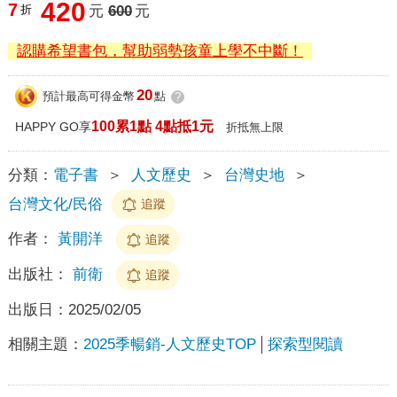
420
7
折
元
600
元
認購希望書包，幫助弱勢孩童上學不中斷！
20
預計最高可得金幣
點
?
100累1點 4點抵1元
HAPPY GO享
折抵無上限
分類：
電子書
＞
人文歷史
＞
台灣史地
＞
台灣文化/民俗
追蹤
作者：
黃開洋
追蹤
出版社：
前衛
追蹤
出版日：
2025/02/05
相關主題：
2025季暢銷-人文歷史TOP
探索型閱讀