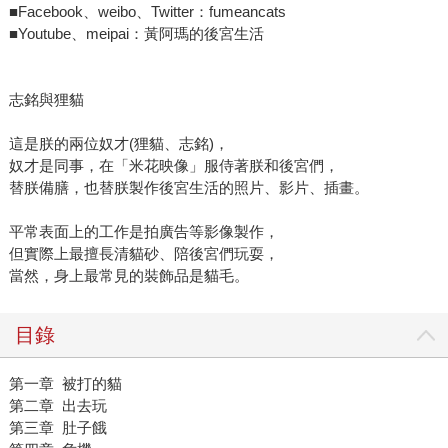
■Facebook、weibo、Twitter：fumeancats
■Youtube、meipai：黃阿瑪的後宮生活
志銘與狸貓
這是朕的兩位奴才(狸貓、志銘)，
奴才是同事，在「米花映像」服侍著朕和後宮們，
替朕備膳，也替朕製作後宮生活的照片、影片、插畫。
平常表面上的工作是拍廣告等影像製作，
但實際上最擅長清貓砂、陪後宮們玩耍，
當然，身上最常見的裝飾品是貓毛。
目錄
第一章 被打的貓
第二章 出去玩
第三章 肚子餓