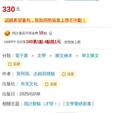
330
元
認購希望書包，幫助弱勢孩童上學不中斷！
15
預計最高可得金幣
點
?
100累1點 4點抵1元
HAPPY GO享
折抵無上限
分類：
電子書
＞
文學
＞
圖文繪本
＞
華文圖文
追蹤
作者：
黃阿瑪、志銘與狸貓
追蹤
出版社：
布克文化
追蹤
出版日：
2025/02/08
相關主題：
我討厭貓（才怪！）
文學重磅新書