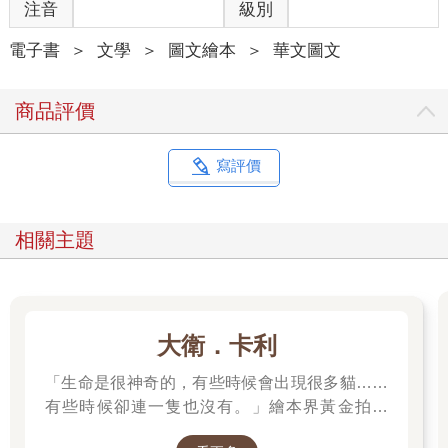
注音
級別
電子書
＞
文學
＞
圖文繪本
＞
華文圖文
商品評價
寫評價
相關主題
大衛．卡利
「生命是很神奇的，有些時候會出現很多貓……
有些時候卻連一隻也沒有。」繪本界黃金拍檔
——大衛．卡利＆莫尼卡．巴倫可，溫馨療癒新