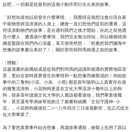
起吧，一切都是從最初的這個小動作而衍生出來的故事。
「好想知道他以前發生什麼事情。」我覺得這個想法會出現在家
中寵物曾經流浪過的人身上，總會一直幻想他們從前的遭遇，這
些流浪動物們的故事，是在遇到我們之後才開始，在此之前他遇
見什麼人、遭遇過什麼事情，我們完全無法得知，所以種種猜測
總是盤踞在我們內心深處，某天便突然想：「乾脆把我們腦海中
想像的故事畫出來好了！」關於那些與阿瑪相遇之前的故事。
〔狸貓〕
這篇漫畫的架構組成是從我們對阿瑪的認識和相遇的實際地區背
景，更結合當時真實發生的事情和一點想像而繪製成的！例如故
事中的三隻狗(小花、小灰、小黑) 都是當年陽明山上真實存在過
的幾隻流浪狗，小花狗狗更是在文化大學流浪十幾年以上的狗
狗，很多當年讀過文化大學的人應該都看過他，我們畢業後幾
年，甚至還有學弟妹幫他創立了臉書粉絲團「文化守護神- 小
花」，小花狗狗最後於二○一八年四月三日凌晨辭世，也正式從文
化大學畢業了。
為了要把真實事件結合想像，再讓故事通順，繪製上也用了跟以