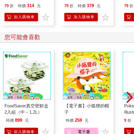
就告訴我這些事
314
379
79
折
特價
元
79
折
特價
元
79
折
加入購物車
加入購物車
您可能會喜歡
FoodSaver真空密鮮盒
【電子書】小狐狸的帽
Poke
2入組（中－1.2L）
子
Illus
Poke
899
259
特價
元
特價
元
9
折
(Pokemo
Pres
加入購物車
電子書