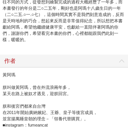
往不同的方式，從發想到繪製完成的過程大概經歷了一年多，而
本書發行的年分是二○二五年，剛好也是阿瑪十八歲生日的一年
（二○二五.○一.○七），這個時間其實不是我們刻意造成的，反而
是天時地利的巧合，想起來反而是非常值得紀念，所以想把本書
獻給阿瑪，希望他繼續健康平安，也獻給一直陪伴著阿瑪的你
們，謝謝你們，希望看完本書的你們，心裡都能跟我們此刻一
樣，暖暖的。
作者
黃阿瑪
朕叫做黃阿瑪，曾在外流浪兩年多，
某天在路上被奴才遇見，迎朕回宮。
朕和後宮們都來自台灣
在2011年開始廣納嬪妃、王爺、皇子等後宮成員，
並宣揚萬睡皇朝的理念－「領養代替購買」。
■instagram：fumeancat