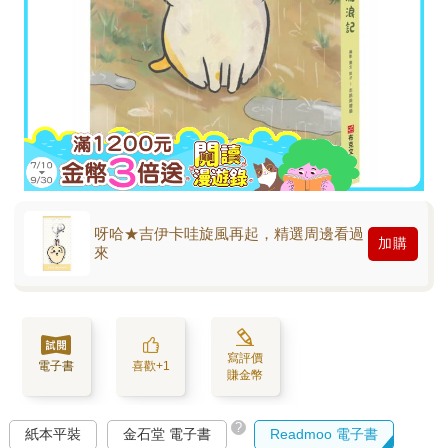
呀哈★吉伊卡哇旋風再起，精選周邊看過
加購
來
寫評價
電子書
喜歡+1
賺金幣
?
紙本平裝
金石堂 電子書
Readmoo 電子書