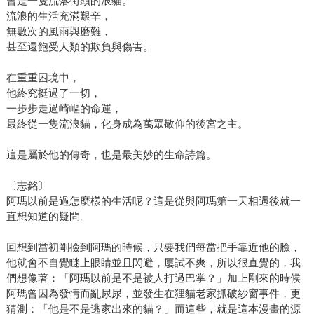
曾是一隻流落街頭的浪貓。
流浪的生活充滿艱辛，
無數次的風雨與磨難，
甚至還飽受人類的欺負與傷害。
在重重困境中，
他終究挺過了一切，
一步步走過崎嶇的命運，
最終從一隻流浪貓，化身成為萬眾敬仰的後宮之主。
這是屬於他的傳奇，也是最美妙的生命詩篇。
〔志銘〕
阿瑪以前是過怎麼樣的生活呢？這是從與阿瑪第一天相遇後就一
直想知道的疑問。
回想到當初剛撿到阿瑪的時候，只要我們每當把手靠近他的臉，
他就會不自覺瞇上眼睛並且閃避，屢試不爽，所以很直覺的，我
們想像著：「阿瑪以前是不是被人打過巴掌？」加上剛來的時候
阿瑪曾因為發情而亂尿尿，並發生在狸貓老家抓破紗窗事件，更
猜測：「他是不是逃家出來的貓？」而這些，就是這本漫畫的源