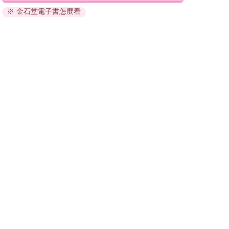
退換貨須知：
※ 金石堂電子書怎麼看
因版權保護，您在金石堂所購買的電子書僅能以金石堂專屬
的閱讀軟體開啟閱讀，無法以其他閱讀器或直接下載檔案。
依據「消費者保護法」第19條及行政院消費者保護處公告之
「通訊交易解除權合理例外情事適用準則」，非以有形媒介
提供之數位內容或一經提供即為完成之線上服務，經消費者
事先同意始提供。（如：電子書、電子雜誌、下載版軟體、
虛擬商品…等），
不受「網購服務需提供七日鑑賞期」的限
制
。為維護您的權益，建議您先使用「試閱」功能後再付款
購買。