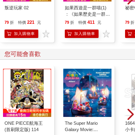
叛逆玩家 02
如果西遊是一群喵(1)
祕密
：《如果歷史是一群
喵》作者最新力作，附
221
411
79
折
特價
元
79
折
特價
元
79
折
【首卷特典】拉頁
加入購物車
加入購物車
您可能會喜歡
ONE PIECE航海王
The Super Mario
1664
(首刷限定版) 114
Galaxy Movie:
小卡