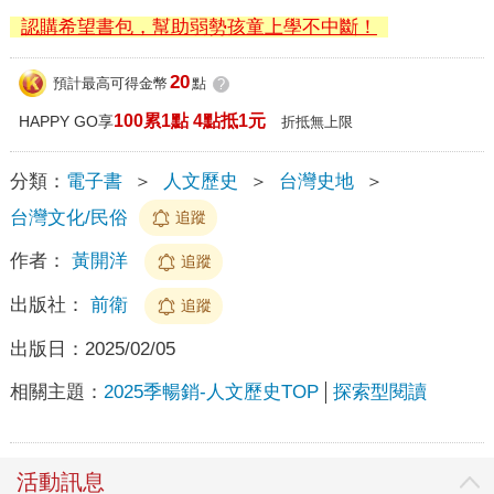
認購希望書包，幫助弱勢孩童上學不中斷！
20
預計最高可得金幣
點
?
100累1點 4點抵1元
HAPPY GO享
折抵無上限
分類：
電子書
＞
人文歷史
＞
台灣史地
＞
台灣文化/民俗
追蹤
作者：
黃開洋
追蹤
出版社：
前衛
追蹤
出版日：
2025/02/05
相關主題：
2025季暢銷-人文歷史TOP
探索型閱讀
活動訊息