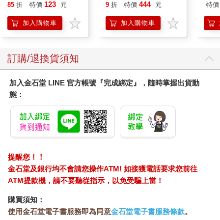
Peach`s Birthday
123
444
85
折
特價
元
9
折
特價
元
特價
Surprise: The Super
Mario Galaxy Movie
加入購物車
加入購物車
Storybook
訂購/退換貨須知
加入金石堂 LINE 官方帳號『完成綁定』，隨時掌握出貨動
態：
提醒您！！
金石堂及銀行均不會請您操作ATM! 如接獲電話要求您前往
ATM提款機，請不要聽從指示，以免受騙上當！
購買須知：
使用金石堂電子書服務即為同意
金石堂電子書服務條款
。