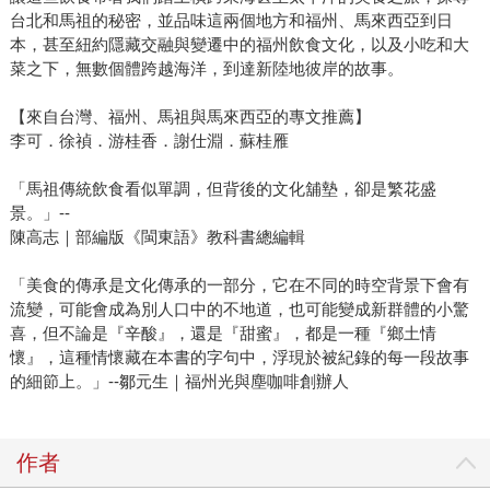
台北和馬祖的秘密，並品味這兩個地方和福州、馬來西亞到日
本，甚至紐約隱藏交融與變遷中的福州飲食文化，以及小吃和大
菜之下，無數個體跨越海洋，到達新陸地彼岸的故事。
【來自台灣、福州、馬祖與馬來西亞的專文推薦】
李可．徐禎．游桂香．謝仕淵．蘇桂雁
「馬祖傳統飲食看似單調，但背後的文化舖墊，卻是繁花盛
景。」--
陳高志｜部編版《閩東語》教科書總編輯
「美食的傳承是文化傳承的一部分，它在不同的時空背景下會有
流變，可能會成為別人口中的不地道，也可能變成新群體的小驚
喜，但不論是『辛酸』，還是『甜蜜』，都是一種『鄉土情
懷』，這種情懷藏在本書的字句中，浮現於被紀錄的每一段故事
的細節上。」--鄒元生｜福州光與塵咖啡創辦人
作者