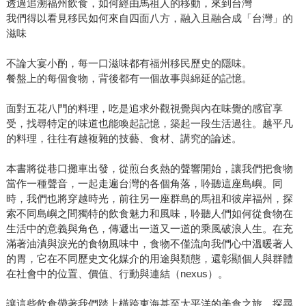
透過追溯福州飲食，如何經由馬祖人的移動，來到台灣
我們得以看見移民如何來自四面八方，融入且融合成「台灣」的
滋味
不論大宴小酌，每一口滋味都有福州移民歷史的隱味。
餐盤上的每個食物，背後都有一個故事與綿延的記憶。
面對五花八門的料理，吃是追求外觀視覺與內在味覺的感官享
受，找尋特定的味道也能喚起記憶，築起一段生活過往。越平凡
的料理，往往有越複雜的技藝、食材、講究的論述。
本書將從巷口攤車出發，從煎台炙熱的聲響開始，讓我們把食物
當作一種聲音，一起走遍台灣的各個角落，聆聽這座島嶼。同
時，我們也將穿越時光，前往另一座群島的馬祖和彼岸福州，探
索不同島嶼之間獨特的飲食魅力和風味，聆聽人們如何從食物在
生活中的意義與角色，傳遞出一道又一道的乘風破浪人生。在充
滿著油漬與淚光的食物風味中，食物不僅流向我們心中溫暖著人
的胃，它在不同歷史文化媒介的用途與類態，還彰顯個人與群體
在社會中的位置、價值、行動與連結（nexus）。
讓這些飲食帶著我們踏上橫跨東海甚至太平洋的美食之旅，探尋