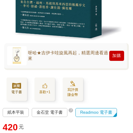
呀哈★吉伊卡哇旋風再起，精選周邊看過
加購
來
寫評價
電子書
喜歡+1
賺金幣
?
紙本平裝
金石堂 電子書
Readmoo 電子書
420
元