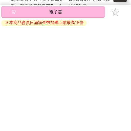
碼』至電子書服務商Readmoo進行兌換。
電子書
退換貨須知：
※ 本商品會員日滿額金幣加碼回饋最高15倍
因版權保護，您在金石堂所購買的電子書僅能以金石堂專屬
的閱讀軟體開啟閱讀，無法以其他閱讀器或直接下載檔案。
依據「消費者保護法」第19條及行政院消費者保護處公告之
「通訊交易解除權合理例外情事適用準則」，非以有形媒介
提供之數位內容或一經提供即為完成之線上服務，經消費者
事先同意始提供。（如：電子書、電子雜誌、下載版軟體、
虛擬商品…等），
不受「網購服務需提供七日鑑賞期」的限
制
。為維護您的權益，建議您先使用「試閱」功能後再付款
購買。