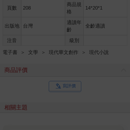
能找到一個可以安放的地方。亞歷修提到的那個女孩，讓我隱約
商品規
感到熟悉，但我沒有多問，只是靜靜地聽著。
頁數
208
14*20*1
格
「後來，她來到亞洲旅行，最後選擇留在這座小島。」亞歷修繼
適讀年
出版地
台灣
全齡適讀
續說，「當我知道她在這裡時，我就來了。」
齡
「她知道你來了嗎？」我好奇地問。
注音
級別
亞歷修點點頭，眼神中閃過一絲欣慰。「知道。她甚至幫我介紹
了工作，我現在在一家義大利餐廳做學徒。老闆是她的朋友⋯⋯
電子書
＞
文學
＞
現代華文創作
＞
現代小說
雖然我從來沒做過廚師，但現在每天學做菜，也成了我留在這裡
的理由。」
商品評價
「所以，你們現在常常見面嗎？」我試探地問，心裡忍不住猜
想，或許我曾經見過這個女孩。
寫評價
「偶爾吧，她有時會來餐廳幫忙，我們會聊聊近況，就像是回到
了從前的樣子。這樣的相處方式，對我來說已經足夠了，至少還
相關主題
能像朋友那樣相伴。」他笑著說，語氣中帶著包容和尊重。
我看著他，心裡不禁為如此深愛一個人感到動容。亞歷修的等待
不帶任何期許，他像是這座孤島邊緣的一株植物，紮根於此，只