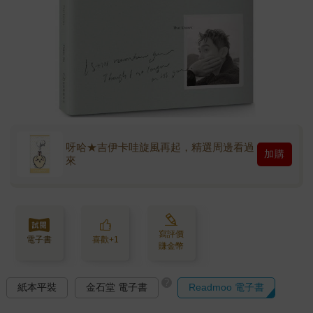
呀哈★吉伊卡哇旋風再起，精選周邊看過
加購
來
寫評價
電子書
喜歡+1
賺金幣
?
紙本平裝
金石堂 電子書
Readmoo 電子書