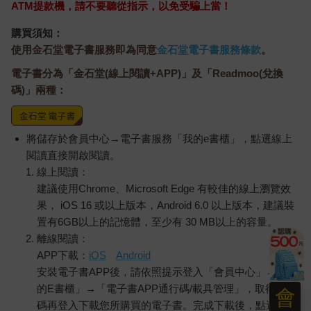
Minecraft 雞騎士造型
3.0 plus(中低年級)酷
能成
ICON小夜燈
黑 全新進化玩美上市
我的
1299
4161
特價
元
95
折
特價
元
特價
加入購物車
加入購物車
訂購/退換貨須知
加入金石堂 LINE 官方帳號『完成綁定』，隨時掌握出貨動
態：
提醒您！！
金石堂及銀行均不會請您操作ATM! 如接獲電話要求您前往
ATM提款機，請不要聽從指示，以免受騙上當！
會
購買須知：