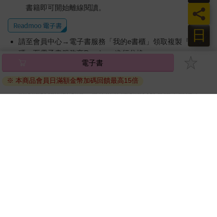
使用金石堂電子書服務即為同意
金石堂電子書服務條款
。
員
電子書分為「金石堂(線上閱讀+APP)」及「Readmoo(兌換
日
碼)」兩種：
電子書
將儲存於會員中心→電子書服務「我的e書櫃」，點選線上
閱讀直接開啟閱讀。
※ 本商品會員日滿額金幣加碼回饋最高15倍
線上閱讀：
建議使用Chrome、Microsoft Edge 有較佳的線上瀏覽效
果， iOS 16 或以上版本，Android 6.0 以上版本，建議裝
置有6GB以上的記憶體，至少有 30 MB以上的容量。
離線閱讀：
APP下載：
iOS
Android
安裝電子書APP後，請依照提示登入「會員中心」→「我
的E書櫃」→「電子書APP通行碼/載具管理」，取得通行
碼再登入下載您所購買的電子書。完成下載後，點選任一
書籍即可開始離線閱讀。