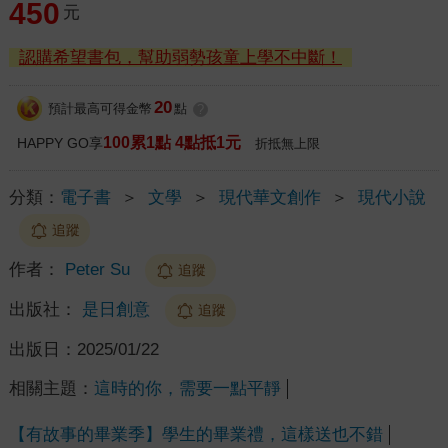
450
元
認購希望書包，幫助弱勢孩童上學不中斷！
20
預計最高可得金幣
點
?
100累1點 4點抵1元
HAPPY GO享
折抵無上限
分類：
電子書
＞
文學
＞
現代華文創作
＞
現代小說
追蹤
作者：
Peter Su
追蹤
出版社：
是日創意
追蹤
出版日：
2025/01/22
相關主題：
這時的你，需要一點平靜
【有故事的畢業季】學生的畢業禮，這樣送也不錯