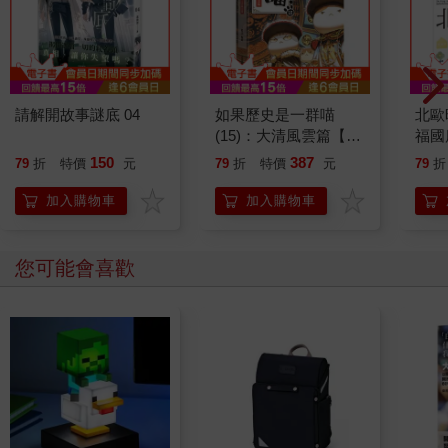
請解開故事謎底 04
如果歷史是一群喵
北歐
(15)：大清風雲篇【萌
福國
貓漫畫學歷史】
150
387
79
折
特價
元
79
折
特價
元
79
折
加入購物車
加入購物車
其他人也看