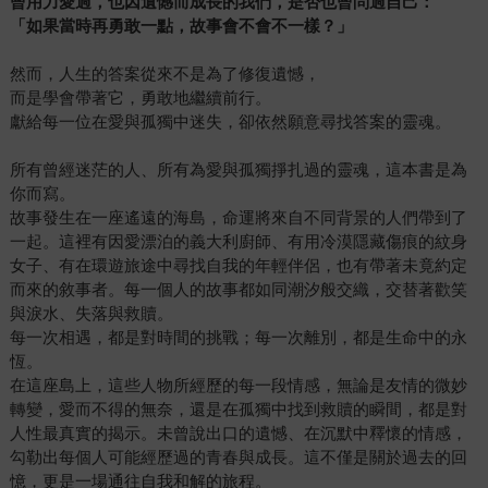
曾用力愛過，也因遺憾而成長的我們，是否也曾問過自己：
「如果當時再勇敢一點，故事會不會不一樣？」
然而，人生的答案從來不是為了修復遺憾，
而是學會帶著它，勇敢地繼續前行。
獻給每一位在愛與孤獨中迷失，卻依然願意尋找答案的靈魂。
所有曾經迷茫的人、所有為愛與孤獨掙扎過的靈魂，這本書是為
你而寫。
故事發生在一座遙遠的海島，命運將來自不同背景的人們帶到了
一起。這裡有因愛漂泊的義大利廚師、有用冷漠隱藏傷痕的紋身
女子、有在環遊旅途中尋找自我的年輕伴侶，也有帶著未竟約定
而來的敘事者。每一個人的故事都如同潮汐般交織，交替著歡笑
與淚水、失落與救贖。
每一次相遇，都是對時間的挑戰；每一次離別，都是生命中的永
恆。
在這座島上，這些人物所經歷的每一段情感，無論是友情的微妙
轉變，愛而不得的無奈，還是在孤獨中找到救贖的瞬間，都是對
人性最真實的揭示。未曾說出口的遺憾、在沉默中釋懷的情感，
勾勒出每個人可能經歷過的青春與成長。這不僅是關於過去的回
憶，更是一場通往自我和解的旅程。