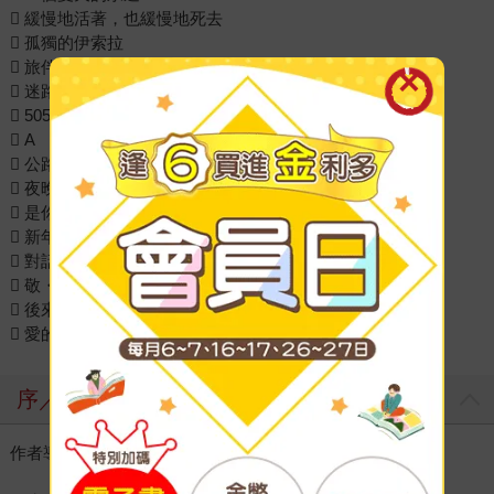
 緩慢地活著，也緩慢地死去
 孤獨的伊索拉
 旅伴
 迷路的島
 5050
 A
 公路旅行
 夜晚有煙火，也有告別
 是你
 新年快樂
 對話
 敬・人生
 後來的我們
 愛的物理學
序／導讀
作者導讀音頻：