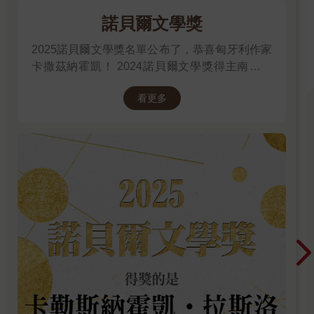
願默默守候。他的愛，像日復一日拍打礁石的浪，始終會退回邊
諾貝爾文學獎
界，保持一片靜默的距離。
2025諾貝爾文學獎名單公布了，恭喜匈牙利作家
「那你會等多久？」我問。
卡撒茲納霍凱！ 2024諾貝爾文學獎得主南韓女
作家──韓江 新書出版。更多精彩好看的得獎作
他聳了聳肩，像是早已問過自己這個問題，卻沒有答案。「不知
看更多
品
道，也許等到她找到她想要的生活吧。」
我們坐在吧檯前，陷入了短暫的沉默，彼此都清楚，有些選擇無
須再多的言語。後來我想，這裡的每個人似乎都在尋找一些東
西，可能是答案，也可能是救贖，而在尋找的同時，我們是否也
在逃避著什麼，包括我自己。
聽完亞歷修的故事，我想起了小美。曾經，我也以為我們之間的
友情可以超越時間的枷鎖，卻在漫長的等待中，走到了今天的結
果。我並不打算給亞歷修任何感情上的建議，畢竟這是他選擇的
方式，他認為值得就好。我只希望在這條追尋的路上，他能夠記
得自己最一開始的模樣，不被失落所吞噬。