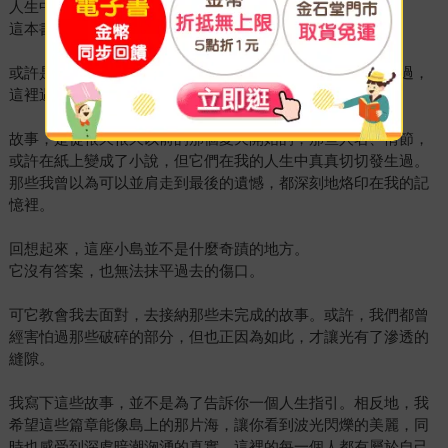
人生中有些地方，一旦踏上，就會永遠留在心裡。
這本書裡的小島，對我來說就是這樣的存在。
或許是為了尋找答案，或許只是為了逃避過去，我從來沒想過，
這裡遇見的人、經歷的事，讓我開始重新審視自己的生命。
故事，是從很久很久以前的那個夏天開始的，那些人名、情節，
或許在紙上變成了小說，但它們在我的人生中真真切切發生過。
那些我曾以為可以並肩走到最後的遺憾，都深刻地烙印在我的記
憶裡。
回想起來，這座小島並不是什麼奇蹟的地方。
它沒有答案，也無法抹平過去的傷口。
可它教會我去面對，去接納那些未完成的故事。或許，我們都曾
經害怕過那些破碎的部分，但也正因為如此，才讓光有了滲透的
縫隙。
我寫下這些故事，並不是為了告訴你一個人生指引。相反地，我
希望這些篇章能像島上的那片海，讓你看到波光閃爍的美麗，同
時也感受到深處暗潮洶湧的真實。這裡的每一個人都有屬於自己