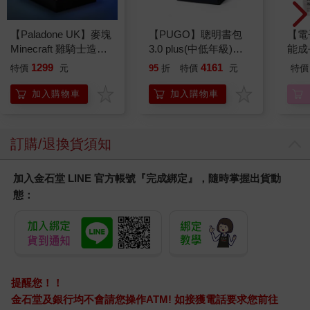
金石堂
Readmoo
【電子書】西藏文法典
【電子書】君主論
【電
研究
196
175
7
折
特價
元
特價
元
特價
電子書
電子書
您可能會喜歡
【Paladone UK】麥塊
【PUGO】聰明書包
【電