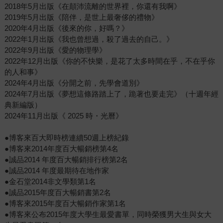
2018年5月出版《在顛沛流離的世界裡，你還有我啊》
2019年5月出版《陪伴，是世上最奢侈的禮物》
2020年4月出版《後來的你，好嗎？》
2022年1月出版《我也曾想過，殺了過去的自己。》
2022年9月出版《愛的物理學》
2022年12月出版《你的不快樂，是花了太多時間在乎，不在乎你
的人和事》
2024年4月出版《分開之前，先學會道別》
2024年7月出版《夢想這條路踏上了，跪著也要走完》（十週年經
典新編版）
2024年11月出版《 2025 時・光曆》
●博客來百大即時榜連續50週上榜紀錄
●博客來2014年度百大暢銷榜第4名
●誠品2014 年度百大暢銷排行榜第2名
●誠品2014 年度最期待在地作家
●金石堂2014非文學類第1名
●誠品2015年度百大暢銷書第2名
●博客來2015年度百大暢銷作家第1名
●博客來公布2015年度大學生最愛書單，同時榮獲男大生與女大