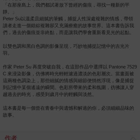
「在那座島上，我們都試著放下曾經的傷痕，尋找一種新的平
靜。」
Peter Su以溫柔且細膩的筆觸，捕捉人性深處複雜的情感，帶領
讀者走進一個錯綜複雜卻又充滿療癒的故事世界。這本書告訴我
們，過去的傷痕並非終點，而是讓我們學會重新看見光的起點。
以雙色調和黑白色調的影像呈現，巧妙地捕捉記憶中的吉光片
羽。
作家 Peter Su 再度突破自我，在這部作品中選擇以 Pantone 7529
C 來浸染影像，仿佛將時光輕輕濾過濃淡的色彩層次。當畫面被
這兩種色調染上，那些細膩的情感與細節便悄然浮現，像是捕捉
到記憶中某個遙遠的瞬間。色彩所帶來的柔和氛圍，彷彿讓人穿
越過去的時光，感受到歲月中的輕觸與淡然。
這本書是每一個曾在青春中與遺憾和解過的你，必須細細品味的
故事。
作者