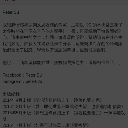
Peter Su
以細膩情感和深刻反思著稱的作家，近期以《你的不快樂是花了
太多時間在乎不在乎你的人和事》一書，再度觸動了無數讀者的
心。這本書中的文字，如同一盞溫暖的明燈，幫助讀者在迷茫中
找到方向。許多人在網路社群中分享，這些簡潔而深刻的語句讓
他們走出了困惑，學會放下無謂的牽掛，重新找回自我。
他說：「我希望你能在世上無數個選擇之中，選擇相信自己。」
Facebook：Peter Su
Instagram：peter825
出版紀錄：
2014年4月出版《夢想這條路踏上了，跪著也要走完》
2015年2月出版《愛：即使世界不斷讓你失望，也要繼續相信愛》
2015年5月出版《夢想這條路踏上了，跪著也要走完》十萬本慶功
版
2016年7月出版《如果可以簡單，誰想要複雜》