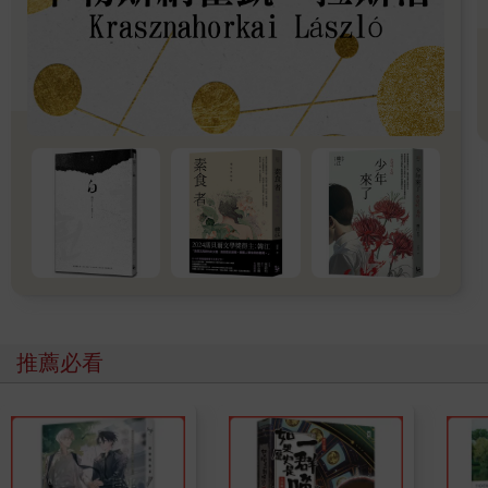
「你是個非常棒的人！」離開前，我拍了拍他的肩膀，笑著說，
「無論你等多久，也不要忘了照顧自己。」順便邀請他參加跨年
夜的聚會。我和他說，想介紹幾個我在島上的朋友給他認識，並
開玩笑地說，如果可以，就帶那位女孩一起來吧。
他笑了笑，點頭答應。「好啊，如果她願意來的話，我一定介紹
她給你認識。」
那一刻，我心裡不自覺有些期待，卻也帶著難以名狀的情緒。或
許，在跨年夜的聚會上，我會見到那個讓亞歷修等待許久的女
孩；又或許，那位女孩依然選擇站在自己的孤島上，以孤獨的姿
態遙望這個世界。
推薦必看