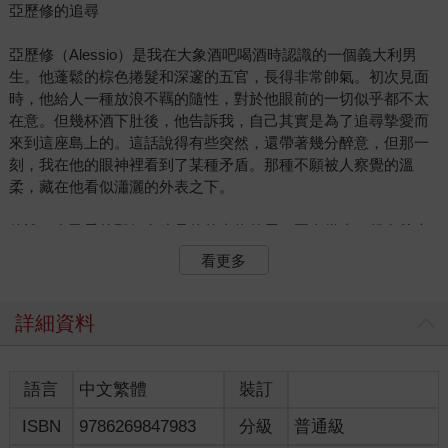
亞歷修的追尋
亞歷修（Alessio）是我在大象酒吧喝酒時認識的一個義大利男
生。他蓬鬆的棕色捲髮和深邃的五官，長得非常帥氣。初次見面
時，他給人一種放浪不羈的隨性，對於他眼前的一切似乎都不太
在意。但幾杯酒下肚後，他告訴我，自己其實是為了追尋摯愛而
來到這座島上的。這話說得有些突然，還帶著幾分醉意，但那一
刻，我在他的眼神裡看到了某種矛盾。那種不願被人察覺的溫
柔，藏在他看似瀟灑的外表之下。
他說，自己愛的那個女孩是他的青梅竹馬，兩人從小一起在義大
利的西西里島長大。大學畢業後，女孩到了世界各地旅行，探索
看更多
自己的人生。「她是一個很特別的女孩，從小到大都不願被束
縛，總覺得這個世界太大了，西西里島容不下她的夢想。」亞歷
修微微低頭，語氣帶著些許無奈的笑意，「後來，她真的離開
詳細資料
了，去了遙遠的地方。」他輕描淡寫，但眼神裡的溫柔卻讓我印
象深刻。
語言
中文繁體
裝訂
我忽然想起那天傍晚，伊索拉站在無人島的海邊對我說，她喜歡
ISBN
9786269847983
分級
普通級
這裡的遙遠與隱蔽，因為它能讓她得以逃離，讓她那顆漂泊的心