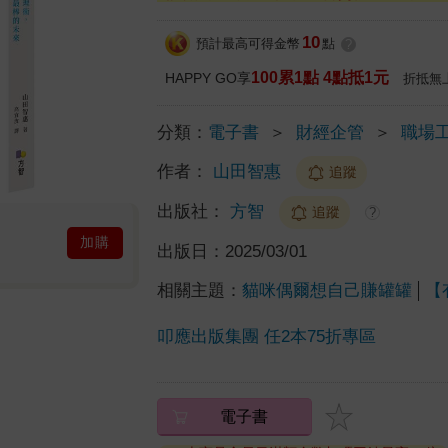
10
預計最高可得金幣
點
?
100累1點 4點抵1元
HAPPY GO享
折抵無
分類：
電子書
＞
財經企管
＞
職場
作者：
山田智惠
追蹤
出版社：
方智
追蹤
?
加購
出版日：
2025/03/01
相關主題：
貓咪偶爾想自己賺罐罐
【
叩應出版集團 任2本75折專區
電子書