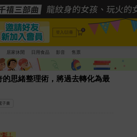
0
登入/註冊
電
居家休閒
日用食品
影音
售票
奇的思緒整理術，將過去轉化為最
 電子書
中斷！