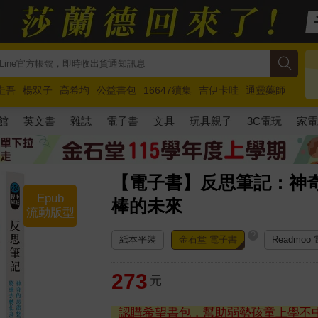
圭吾
楊双子
高希均
公益書包
16647續集
吉伊卡哇
通靈藥師
路邊攤新作
馬斯克
玩具總動員5
超慢跑
館
英文書
雜誌
電子書
文具
玩具親子
3C電玩
家
【電子書】反思筆記：神
Epub
棒的未來
流動版型
?
紙本平裝
金石堂 電子書
Readmoo
273
元
認購希望書包，幫助弱勢孩童上學不