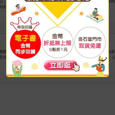
記」技巧，舉辦的演講及工作坊廣受好評。著有《反思筆記：神奇的
00個新法則：Instagram行銷》（合著）等作品。
書翻成台文。譯有《反思筆記：神奇的思緒整理術，將過去轉化為最
是你的超能力》《5W1H經典思考法：容易獲得成果的人都在用》（