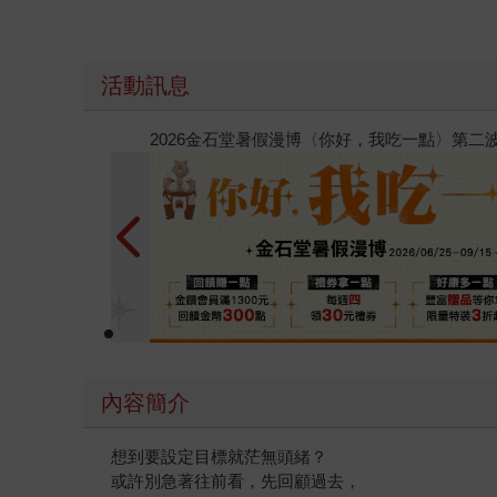
活動訊息
春光ｘ奇幻基地｜全書系展
內容簡介
想到要設定目標就茫無頭緒？
或許別急著往前看，先回顧過去，