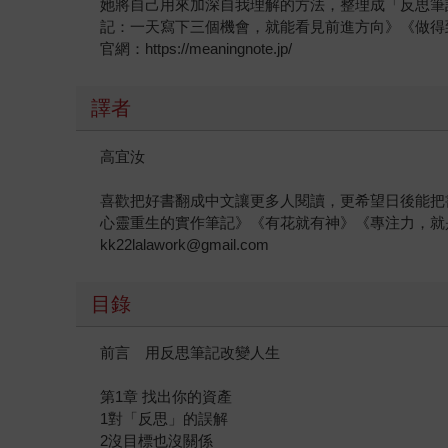
她將自己用來加深自我理解的方法，整理成「反思筆
記：一天寫下三個機會，就能看見前進方向》《做得到的1
官網：https://meaningnote.jp/
譯者
高宜汝
喜歡把好書翻成中文讓更多人閱讀，更希望日後能把
心靈重生的實作筆記》《有花就有神》《專注力，就
kk22lalawork@gmail.com
目錄
前言 用反思筆記改變人生
第1章 找出你的資產
1對「反思」的誤解
2沒目標也沒關係