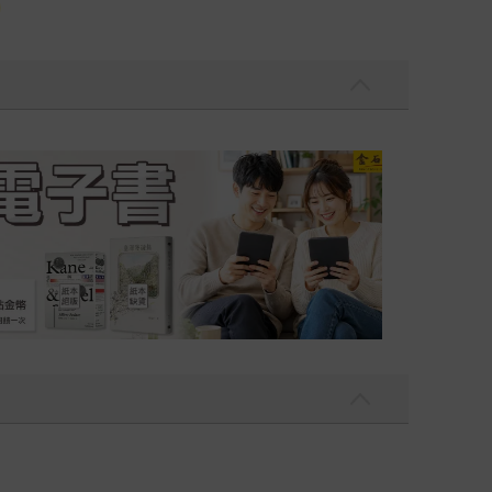
吃一點〉第二波
金石堂2026海