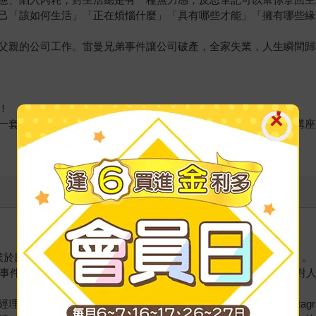
己「該如何生活」「正在煩惱什麼」「具有哪些才能」「擁有哪些緣
父親的公司工作。雷曼兄弟事件讓公司破產，全家失業，人生瞬間歸
！
一套可以讓人按部就班實踐的反思筆記技巧，舉辦的相關課程和講座
，畢業於慶應義塾大學法學部、慶應義塾大學經營管理研究所（MBA）。
弟事件影響，營運出了問題而破產，全家失業。這個重大打擊讓她對人
，同時擔任一家外商創投公司的董事，還出版日本第一本Instagram