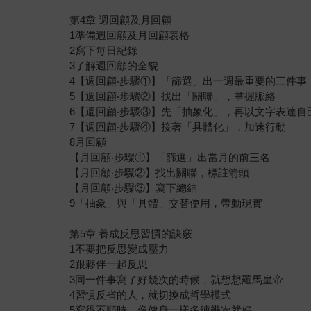
第4章 週回顧及月回顧
1準備週回顧及月回顧表格
2寫下每日紀錄
3了解週回顧的全貌
4【週回顧‧步驟①】「篩選」出一週最重要的三件事
5【週回顧‧步驟②】找出「關聯」，掌握脈絡
6【週回顧‧步驟③】先「抽象化」，再以文字表達自
7【週回顧‧步驟④】接著「具體化」，加速行動
8月回顧
【月回顧‧步驟①】「篩選」出當月的前三名
【月回顧‧步驟②】找出關聯，標註箭頭
【月回顧‧步驟③】寫下總結
9「抽象」與「具體」交替使用，帶動現實
第5章 養成反思習慣的訣竅
1不要把反思變成壓力
2跟夥伴一起反思
3同一件事寫了好幾次的時候，就想想羅馬皇帝
4習慣反省的人，就切換成哲學模式
5寫得不順時，像健身一樣多練幾次就好