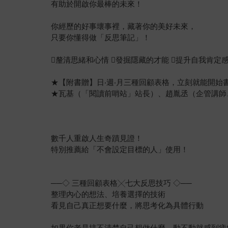
有助於開啟你最棒的未來！
你經歷的好事壞事裡，藏著你的美好未來，
只要你懂得做「反思筆記」！
釐清思緒和心情 發掘隱藏的才能 提升自我肯定感
★【附書贈】日‧週‧月三種回顧表格，立刻就能開始
★瓦基（「閱讀前哨站」站長）、趙胤丞（企管講師
數千人重啟人生奇蹟見證！
特別推薦給「不會設定目標的人」使用！
──◇ 三種回顧表格╳七大反思技巧 ◇──
整理內心的想法、培養選擇的技術
看見自己真正想要什麼，將思考化為具體行動
如果你老是搞不清楚自己想做什麼，動不動就感到疲