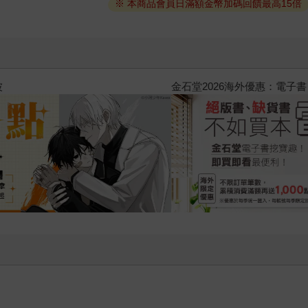
※ 本商品會員日滿額金幣加碼回饋最高15倍
2026金石堂暑假漫博〈你好，我