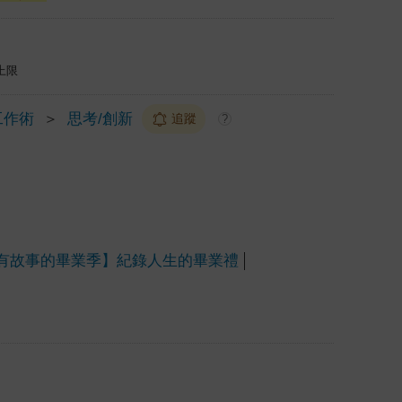
上限
工作術
＞
思考/創新
追蹤
?
有故事的畢業季】紀錄人生的畢業禮