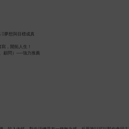
 夢想與目標成真
書寫，開拓人生！
、顧問）──強力推薦
憊、陷入內耗，對生活總是有一種無力感，反思筆記可以幫你拿回主