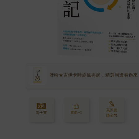
呀哈★吉伊卡哇旋風再起，精選周邊看過來
寫評價
電子書
喜歡+1
賺金幣