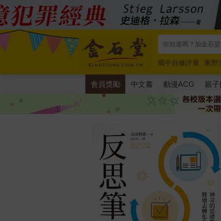
國中自修評量
東野
唯紅花綻放
奧德賽
會員獎勵
中文書
動漫ACG
親子