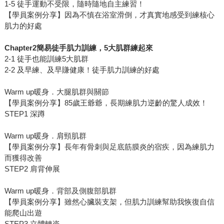
1-5 徒手運動不受限，隨時隨地自主練習！
【學員案例分享】因為不慎在浴室滑倒，才真實地感受到練核心
肌力的好處
Chapter2簡易徒手肌力訓練，5大肌群練起來
2-1 徒手也能訓練5大肌群
2-2 及早練、及早賺健康！徒手肌力訓練的好處
Warm up暖身．大腿肌群與關節
【學員案例分享】85歲王爺爺，長期練肌力逆齡的驚人成效！
STEP1 深蹲
Warm up暖身．肩頸肌群
【學員案例分享】長年有骨刺與足底筋膜炎的宿疾，因為練肌力
而獲得改善
STEP2 肩背伸展
Warm up暖身．背部及側腹部肌群
【學員案例分享】雖然心臟裝支架，但肌力訓練幫助我恢復自信
能爬山出遊
STEP3 立體轉姿