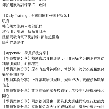
節拍超慢跑訓練菜單－進階
【Daily Training．全書訓練動作圖解複習】
暖身
核心肌力訓練－腹部肌群
核心肌力訓練－肩頸背肌群
腿部間歇有氧平衡訓練+節拍超慢跑
緩和伸展動作
【Appendix．學員課後分享】
【學員案例分享】熱愛嘗試各種運動，但唯有徐老師的課程幫助
我增肌減脂、血糖穩定
【學員案例分享】原本有坐骨神經痛、常跌倒，終於改善腰痠背
痛的長期困擾
【學員案例分享】上課讓我增肌減脂、減重成功，更能預防職業
傷害
【學員案例分享】改善罹癌的眾多後遺症，老後生活變得積極又
開心
【學員案例分享】兩次跌倒受傷，因為肌力訓練而恢復行動能力
【學員案例分享】克服帕金森氏症的運動障礙，讓身心靈更強壯