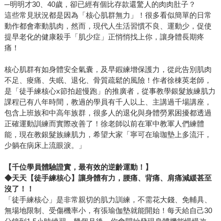
─明明才30、40歲，卻已經有個比存款還驚人的肉肉肚子？
這些常見狀況都是因為「核心肌群無力」！很多看似簡單的日常
動作都會牽動肌肉，然而，現代人生活習慣不良、運動少，促使
提早老化的健康殺手「肌少症」正悄悄找上你，讓身體長期疼
痛！
核心肌群有如身體安全氣囊，及早鍜練增保護力，從此告別肌肉
不足、痠痛、失眠、退化、骨質疏鬆的風險！作者徐棟英老師，
是「徒手練核心x節拍超慢跑」的推廣者，從事教學銀髮族練肌力
課程已有八年時間，教過的學員有千人以上、主講過千場講座，
包含上班族和中高年族群，很多人的退化與身體勞累困擾都透過
正確運動訓練而實際改善了！徐老師以前在軍中教軍人們練體
能，現在教銀髮族練肌力，希望大家「寧可在瑜珈墊上多流汗，
少躺在病床上流眼淚。」
【千位學員體驗證實，最有效的逆齡運動！】
◆
天天【徒手練核心】讓身體有力，腰痛、背痛、肩痛減緩甚至
沒了！！
「徒手練核心」是非常親切的肌力訓練，不需花大錢、免輔具、
無場地限制、受傷機率小，有張瑜伽墊就能開始！每天給自己30