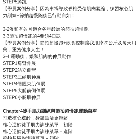
STEP5蹲跳
【學員案例分享】因為車禍導致脊椎受傷肌肉萎縮，練習核心肌
力訓練+節拍超慢跑後已行動自如！
3-2溫和有效且適合各年齡層的節拍超慢跑
3-3節拍超慢跑的4要領4口訣
【學員案例分享】節拍超慢跑+飲食控制讓我甩掉20公斤及每天用
藥，重拾健康人生！
3-4 運動後，緩和肌肉的伸展動作
STEP1肩背伸展
STEP2站立側彎
STEP3三頭肌伸展
STEP4骼脛束肌伸展
STEP5大腿前側伸展
STEP6小腿肌伸展
Chapter4徒手肌力訓練與節拍超慢跑運動菜單
打造核心逆齡，身體靈活更輕鬆
核心逆齡徒手肌力訓練菜單－初階
核心逆齡徒手肌力訓練菜單－進階
節拍超慢跑訓練菜單－初階