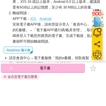
果， iOS 16 或以上版本，Android 6.0 以上版本，建議裝
置有6GB以上的記憶體，至少有 30 MB以上的容量。
離線閱讀：
APP下載：
iOS
Android
安裝電子書APP後，請依照提示登入「會員中心」→「我
的E書櫃」→「電子書APP通行碼/載具管理」，取得通行
碼再登入下載您所購買的電子書。完成下載後，點選任一
書籍即可開始離線閱讀。
請至會員中心→電子書服務「我的e書櫃」領取複製『兌換
碼』至電子書服務商Readmoo進行兌換。
電子書
退換貨須知：
※ 金石堂電子書怎麼看
因版權保護，您在金石堂所購買的電子書僅能以金石堂專屬
的閱讀軟體開啟閱讀，無法以其他閱讀器或直接下載檔案。
依據「消費者保護法」第19條及行政院消費者保護處公告之
「通訊交易解除權合理例外情事適用準則」，非以有形媒介
提供之數位內容或一經提供即為完成之線上服務，經消費者
事先同意始提供。（如：電子書、電子雜誌、下載版軟體、