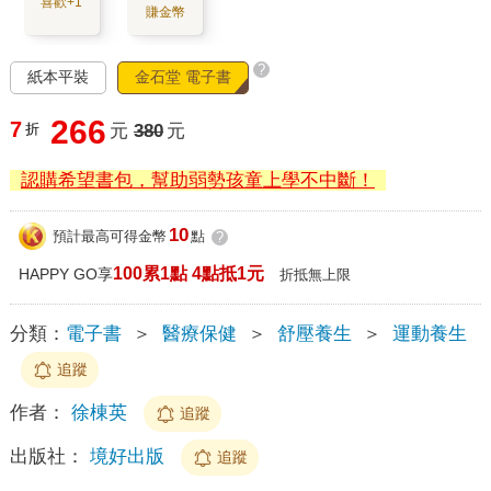
喜歡+1
賺金幣
?
紙本平裝
金石堂 電子書
266
7
折
元
380
元
認購希望書包，幫助弱勢孩童上學不中斷！
10
預計最高可得金幣
點
?
100累1點 4點抵1元
HAPPY GO享
折抵無上限
分類：
電子書
＞
醫療保健
＞
舒壓養生
＞
運動養生
追蹤
作者：
徐棟英
追蹤
出版社：
境好出版
追蹤