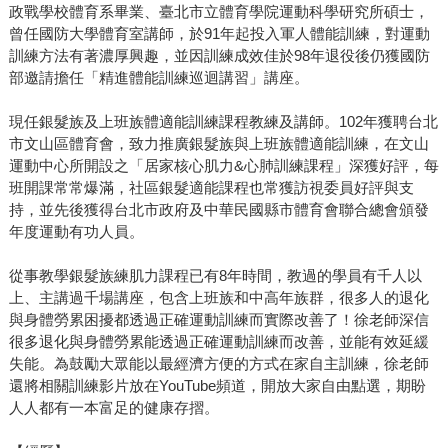
政戰學校體育系畢業、臺北市立體育學院運動科學研究所碩士，
曾任國防大學體育室講師，於91年起投入軍人體能訓練，對運動
訓練方法有著濃厚興趣，並因訓練成效佳於98年退役後仍獲國防
部邀請擔任「精進體能訓練巡迴講習」講座。
現任銀髮族及上班族體適能訓練課程教練及講師。102年獲聘台北
市文山區體育會，致力推廣銀髮族與上班族體適能訓練，在文山
運動中心所開設之「居家核心肌力&心肺訓練課程」深獲好評，每
班開課常常爆滿，社區銀髮適能課程也常獲訪視委員好評與支
持，並先後獲得台北市政府及中華民國縣市體育會聯合總會頒發
年度運動有功人員。
從事教學銀髮族練肌力課程已有8年時間，教過的學員有千人以
上、主講過千場講座，包含上班族和中高年族群，很多人的退化
與身體勞累困擾都透過正確運動訓練而實際改善了！徐老師深信
很多退化與身體勞累能透過正確運動訓練而改善，並能有效延緩
失能。為鼓勵大眾能以最經濟方便的方式在家自主訓練，徐老師
還將相關訓練影片放在YouTube頻道，開放大家自由點選，期盼
人人都有一本富足的健康存摺。