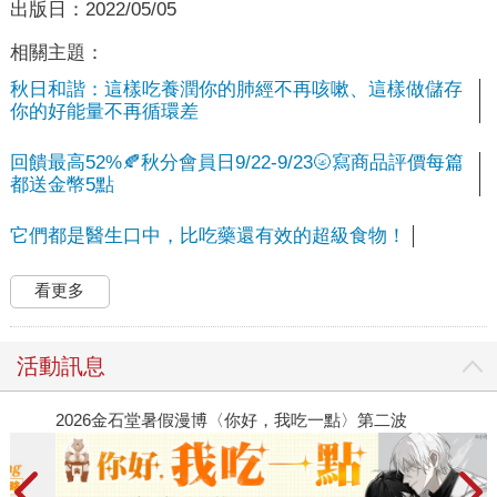
出版日：
2022/05/05
相關主題：
秋日和諧：這樣吃養潤你的肺經不再咳嗽、這樣做儲存
你的好能量不再循環差
回饋最高52%🍂秋分會員日9/22-9/23🌝寫商品評價每篇
都送金幣5點
它們都是醫生口中，比吃藥還有效的超級食物！
看更多
活動訊息
2026金石堂暑假漫博〈你好，我吃一點〉第二波
金