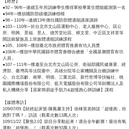
【經歷】
●92～96年─連續五年所訓練學生獲得軍校畢業生體能鑑測第一名
●94年─獲頒國防部績優訓練楷模
●98～110年─連續13年擔任國防部體適能講座講師
●103～110年─於台北市文山區運動中心、老人服務中心、區公
所、明興、景福、景人、德芳堂社區、樟文里、中正區文祥里等
開設銀髮族及上班族體適能訓練課程
●105、108年─獲頒臺北市政府體育推廣有功人員獎
●106年─獲頒中華民國縣市體育會聯合總會「全國基層體育有功
人員」
●107～111年─獲邀至台北市文山區公所、衛福部國民健康署、經
濟部、臺灣高等法院臺中、高雄分院等公家機關及台糖訓練中
心、台北百齡、南華、明德、三重北區、新竹世博等扶輪社、桃
園國際機場股份有限公司、藍天電腦股份有限公司等財團法人及
私人機構分享【居家簡易徒手肌力&超慢跑心肺訓練】課程
【媒體專訪】
109/07/09【財經起床號-陳鳳馨主持】徐棟英老師談「超慢跑，你
跑對了嗎？」訪談（觀看次數13萬人次）
109/11/22【聚焦2.0】節目分享動起來！適合全年齡層！最佳有氧
運動「超慢跑」！（觀看次數93萬人次）