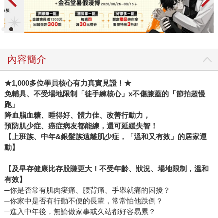
內容簡介
★1,000
多位學員核心有力真實見證！★
免輔具、不受場地限制「徒手練核心」x不傷膝蓋的「節拍超慢
跑」
降血脂血糖、睡得好、體力佳、改善行動力，
預防肌少症、癌症病友都能練，還可延緩失智！
【上班族、中年&銀髮族遠離肌少症，「溫和又有效」的居家運
動】
【及早存健康比存股賺更大！不受年齡、狀況、場地限制，溫和
有效】
─你是否常有肌肉痠痛、腰背痛、手舉就痛的困擾？
─你家中是否有行動不便的長輩，常常怕他跌倒？
─進入中年後，無論做家事或久站都好容易累？