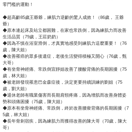
零門檻的運動！
◆超高齡85歲王爺爺，練肌力逆齡的驚人成效！（86歲， 王爺
爺）
◆原本連起床及站立都困難，在家也常跌倒，因為練肌力而改善
生活品質（79歲，王莊奶奶）
◆因為不慎在浴室滑倒，才真實地感受到練肌力這麼重要！（76
歲，陳大姐）
◆改善罹癌的眾多後遺症，老後生活變得積極又開心（76歲，甄
大哥）
◆有坐骨神經痛、常跌倒宜靜姐改善了腰酸背痛的長期困擾（75
歲，林大姐）
◆被老師發現罹患巴金森症後，決定更要持續訓練的劉姐（75
歲，劉大姐）
◆退休老師有職業傷害而長期肩頸疼痛，因為增肌而改善身體姿
勢和頭痛困擾（75歲，陳大姐）
◆原本有坐骨神經痛、常跌倒，終於改善腰痠背痛的長期困擾（7
5歲，林大姐）
◆長年骨刺宿疾，因為練肌力而獲得改善的陳大哥（70歲，陳大
哥）