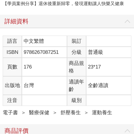
【學員案例分享】退休後重新歸零，發現運動讓人快樂又健康
詳細資料
語言
中文繁體
裝訂
ISBN
9786267087251
分級
普通級
商品規
頁數
176
23*17
格
適讀年
出版地
台灣
全齡適讀
齡
注音
級別
電子書
＞
醫療保健
＞
舒壓養生
＞
運動養生
商品評價