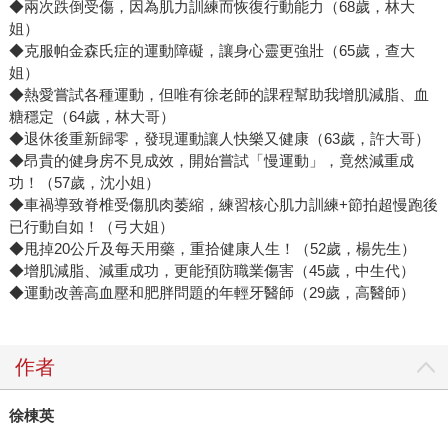
◆兩次跌倒受傷，因為肌力訓練而恢復行動能力（68歲，林大
姐）
◆克服帕金森氏症的運動障礙，讓身心靈更強壯（65歲，查大
姐）
◆熱愛嘗試各種運動，但唯有徐老師的課程幫助我增肌減脂、血
糖穩定（64歲，林大哥）
◆退休後重新歸零，發現運動讓人快樂又健康（63歲，許大哥）
◆昂貴的健身房不見成效，開始嘗試「慢運動」，竟然減重成
功！（57歲，沈小姐）
◆車禍導致脊椎受傷肌肉萎縮，練習核心肌力訓練+節拍超慢跑後
已行動自如！（弓大姐）
◆甩掉20公斤及每天用藥，重拾健康人生！（52歲，楊先生）
◆增肌減脂、減重成功，更能預防職業傷害（45歲，中生代）
◆運動改善高血壓和肥胖問題的年輕牙醫師（29歲，高醫師）
作者
徐棟英