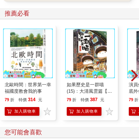
推薦必看
北歐時間：世界第一幸
如果歷史是一群喵
演員
福國度教會我的事
(15)：大清風雲篇【萌
底外
貓漫畫學歷史】
314
387
79
折
特價
元
79
折
特價
元
79
折
加入購物車
加入購物車
您可能會喜歡