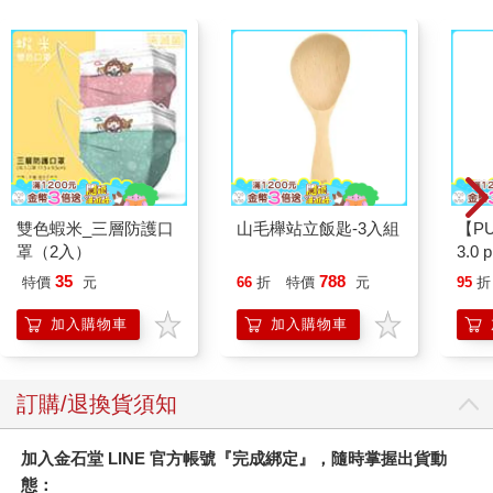
雙色蝦米_三層防護口
山毛櫸站立飯匙-3入組
【P
罩（2入）
3.0
黑 
35
788
特價
元
66
折
特價
元
95
折
加入購物車
加入購物車
訂購/退換貨須知
加入金石堂 LINE 官方帳號『完成綁定』，隨時掌握出貨動
態：