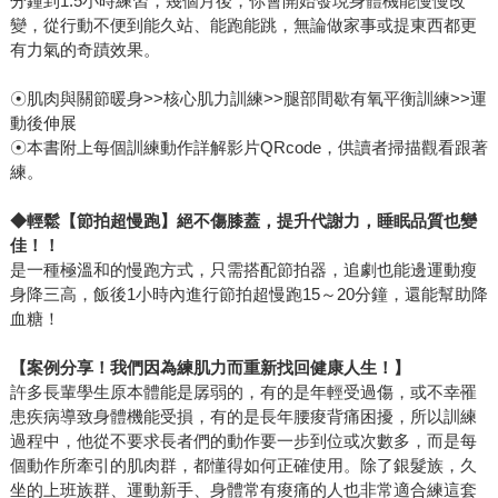
分鐘到1.5小時練習，幾個月後，你會開始發現身體機能慢慢改
變，從行動不便到能久站、能跑能跳，無論做家事或提東西都更
有力氣的奇蹟效果。
☉肌肉與關節暖身>>核心肌力訓練>>腿部間歇有氧平衡訓練>>運
動後伸展
☉本書附上每個訓練動作詳解影片QRcode，供讀者掃描觀看跟著
練。
◆
輕鬆【節拍超慢跑】絕不傷膝蓋，提升代謝力，睡眠品質也變
佳！！
是一種極溫和的慢跑方式，只需搭配節拍器，追劇也能邊運動瘦
身降三高，飯後1小時內進行節拍超慢跑15～20分鐘，還能幫助降
血糖！
【案例分享！我們因為練肌力而重新找回健康人生！】
許多長輩學生原本體能是孱弱的，有的是年輕受過傷，或不幸罹
患疾病導致身體機能受損，有的是長年腰痠背痛困擾，所以訓練
過程中，他從不要求長者們的動作要一步到位或次數多，而是每
個動作所牽引的肌肉群，都懂得如何正確使用。除了銀髮族，久
坐的上班族群、運動新手、身體常有痠痛的人也非常適合練這套