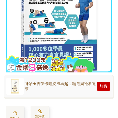
呀哈★吉伊卡哇旋風再起，精選周邊看過
加購
來
寫評價