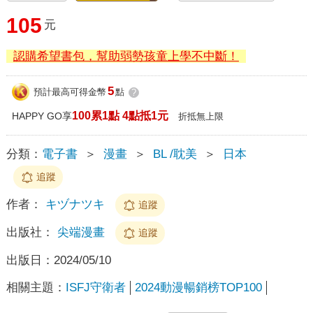
105
元
認購希望書包，幫助弱勢孩童上學不中斷！
5
預計最高可得金幣
點
?
100累1點 4點抵1元
HAPPY GO享
折抵無上限
分類：
電子書
＞
漫畫
＞
BL /耽美
＞
日本
追蹤
作者：
キヅナツキ
追蹤
出版社：
尖端漫畫
追蹤
出版日：
2024/05/10
相關主題：
ISFJ守衛者
2024動漫暢銷榜TOP100