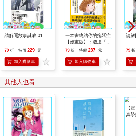
請解開故事謎底 01
一本書終結你的拖延症
請解
【漫畫版】：透過「小
行動」打開大腦的行動
229
237
79
折
特價
元
79
折
特價
元
79
折
開關，懶人也能變身
「行動派」的37個科
加入購物車
加入購物車
學方法
其他人也看