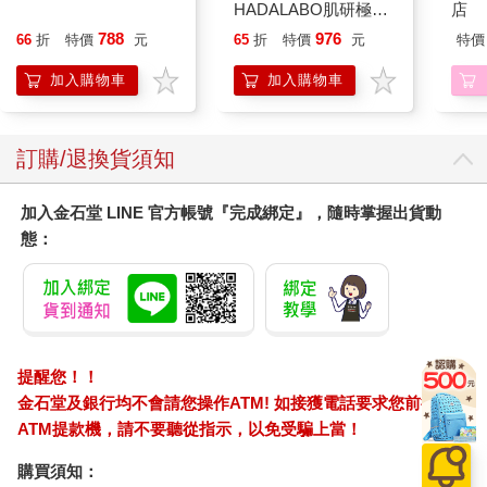
HADALABO肌研極潤
店
金緻7重玻尿酸高效保
788
976
66
折
特價
元
65
折
特價
元
特價
濕潤澤特濃精華乳液
140ml/金瓶(Premium
加入購物車
加入購物車
臉部肌膚護理乳霜,素
顏保養乾肌水凝乳)
訂購/退換貨須知
加入金石堂 LINE 官方帳號『完成綁定』，隨時掌握出貨動
態：
提醒您！！
金石堂及銀行均不會請您操作ATM! 如接獲電話要求您前往
ATM提款機，請不要聽從指示，以免受騙上當！
購買須知：