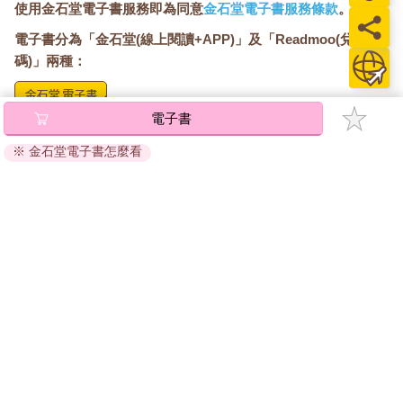
使用金石堂電子書服務即為同意
金石堂電子書服務條款
。
電子書分為「金石堂(線上閱讀+APP)」及「Readmoo(兌換
碼)」兩種：
電子書
將儲存於會員中心→電子書服務「我的e書櫃」，點選線上
閱讀直接開啟閱讀。
※ 金石堂電子書怎麼看
線上閱讀：
建議使用Chrome、Microsoft Edge 有較佳的線上瀏覽效
果， iOS 16 或以上版本，Android 6.0 以上版本，建議裝
置有6GB以上的記憶體，至少有 30 MB以上的容量。
離線閱讀：
APP下載：
iOS
Android
安裝電子書APP後，請依照提示登入「會員中心」→「我
的E書櫃」→「電子書APP通行碼/載具管理」，取得通行
碼再登入下載您所購買的電子書。完成下載後，點選任一
書籍即可開始離線閱讀。