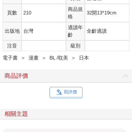
商品規
頁數
210
32開13*19cm
格
適讀年
出版地
台灣
全齡適讀
齡
注音
級別
電子書
＞
漫畫
＞
BL /耽美
＞
日本
商品評價
寫評價
相關主題