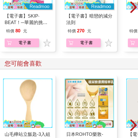
Readmoo
Readmoo
【電子書】SKIP‧
【電子書】暗戀的減分
【電
BEAT！─華麗的挑戰─
法則
真摯
（40）
員帶
80
270
特價
元
特價
元
特價
～(第
電子書
電子書
您可能會喜歡
山毛櫸站立飯匙-3入組
日本ROHTO樂敦-
【電