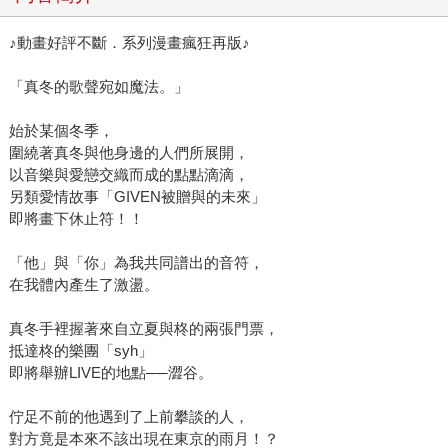
♪動畫好評不斷．系列漫畫瘋狂再版♪
「真冬的歌聲宛如魔法。」
始於某個冬季，
圍繞著真冬與他身邊的人們所展開，
以音樂與愛戀交織而成的點點滴滴，
另類愛情故事「GIVEN被贈與的未來」
即將畫下休止符！！
「他」與「你」為我共同譜出的音符，
在我體內產生了激盪。
真冬手裡握著來自立夏與柊的兩張門票，
抵達柊的樂團「syh」
即將舉辦LIVE的地點──澀谷。
佇足不前的他遇到了上前攀談的人，
對方竟是本來不該出現在東京的雨月！？