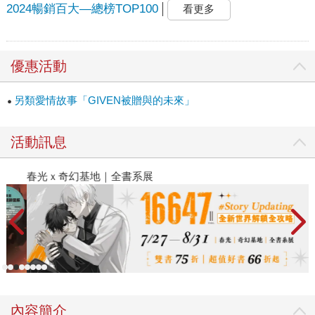
2024暢銷百大—總榜TOP100
看更多
優惠活動
另類愛情故事「GIVEN被贈與的未來」
活動訊息
春光ｘ奇幻基地｜全書系展
2
內容簡介