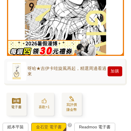
呀哈★吉伊卡哇旋風再起，精選周邊看過
加購
來
寫評價
電子書
喜歡+1
賺金幣
?
紙本平裝
金石堂 電子書
Readmoo 電子書