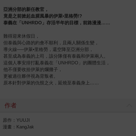
亞洲分部的新任教官，
竟是之前掀起血腥風暴的伊萊•里格勞!?
泰義在「UNHRDO」存活半年的目標，前路漫漫……
難得迎來休假日，
但泰義與心路的約會不順利，且兩人關係生變，
導火線──伊萊•里格勞，還空降至亞洲分部，
甚至成為泰義的上司，該分隊僅有泰義和伊萊兩人。
這個人事安排打亂泰義在「UNHRDO」的團體生活，
他不僅要收拾伊萊的爛攤子，
更被過往夥伴視為背叛者。
原本針對伊萊的仇恨之火，延燒至泰義身上……
作者
原作：YUUJI
漫畫：KangJak