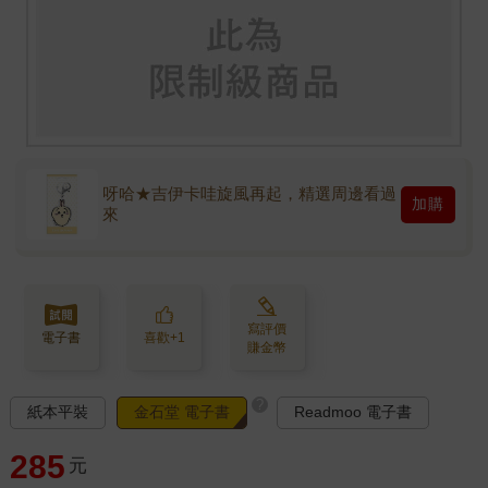
呀哈★吉伊卡哇旋風再起，精選周邊看過
加購
來
寫評價
電子書
喜歡+1
賺金幣
?
紙本平裝
金石堂 電子書
Readmoo 電子書
285
元