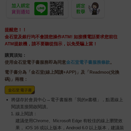
【Kolin 歌林】無線
如夢似幻的愛情體驗
電馭
Tritan隨行果汁機(KJE-
(藍
MN502)
720
350
特價
元
特價
元
特價
1280
加入購物車
預購限定
訂購/退換貨須知
加入金石堂 LINE 官方帳號『完成綁定』，隨時掌握出貨動
態：