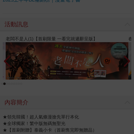
活動訊息
遞辭呈版】
春光ｘ奇幻基地｜全書系展
內容簡介
★領先韓國！超人氣條漫搶先單行本化
★全球獨家！繁中版無碼無聖光
★【首刷附贈】泰義小卡（首刷售完即無贈品）