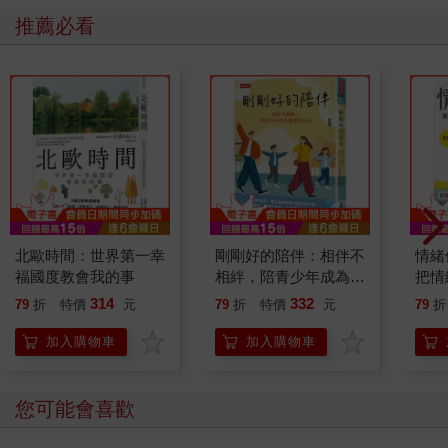
推薦必看
北歐時間：世界第一幸
剛剛好的陪伴：相伴不
情緒
福國度教會我的事
相絆，陪青少年成為想
把情
要的自己
誰都
314
332
79
折
特價
元
79
折
特價
元
79
折
加入購物車
加入購物車
其他人也看