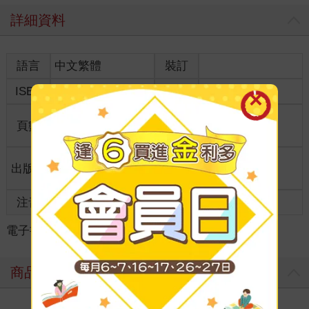
詳細資料
語言
中文繁體
裝訂
ISBN
9786264151573
分級
限制級
商品規
頁數
256
21*14.7*1.5
格
適讀年
出版地
台灣
成人適讀
齡
注音
級別
電子書
＞
漫畫
＞
BL /耽美
＞
韓國
商品評價