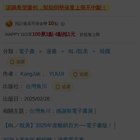
認購希望書包，幫助弱勢孩童上學不中斷！
10
預計最高可得金幣
點
?
100累1點 4點抵1元
HAPPY GO享
折抵無上限
分類：
電子書
＞
漫畫
＞
BL /耽美
＞
韓國
追蹤
作者：
KangJak
、
YUUJI
追蹤
出版社：
台灣角川
追蹤
出版日：
2025/02/26
相關主題：
台灣角川：感謝祭電子書展
【BL／耽美】2025年度暢銷百大──電子書版！
2025上半年BL暢銷榜｜漫畫電子書