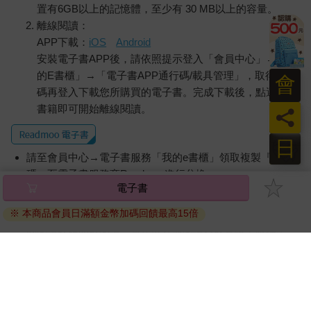
提醒您！！
金石堂及銀行均不會請您操作ATM! 如接獲電話要求您前往
ATM提款機，請不要聽從指示，以免受騙上當！
會
購買須知：
使用金石堂電子書服務即為同意
金石堂電子書服務條款
。
員
電子書分為「金石堂(線上閱讀+APP)」及「Readmoo(兌換
日
碼)」兩種：
電子書
將儲存於會員中心→電子書服務「我的e書櫃」，點選線上
閱讀直接開啟閱讀。
※ 本商品會員日滿額金幣加碼回饋最高15倍
線上閱讀：
建議使用Chrome、Microsoft Edge 有較佳的線上瀏覽效
果， iOS 16 或以上版本，Android 6.0 以上版本，建議裝
置有6GB以上的記憶體，至少有 30 MB以上的容量。
離線閱讀：
APP下載：
iOS
Android