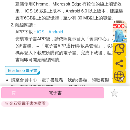
人類的眼睛沒有瞬膜，持續吹風的話眼球應該會乾燥而感到不
建議使用Chrome、Microsoft Edge 有較佳的線上瀏覽效
適……想到這裡時，他在雲縫間發現了某樣東西。
果， iOS 16 或以上版本，Android 6.0 以上版本，建議裝
然而一轉眼，那道身影就被雲遮住了。
置有6GB以上的記憶體，至少有 30 MB以上的容量。
鳥？
離線閱讀：
不對，那也未免……太大了。
APP下載：
iOS
Android
觀風役使的動物中有一隻大烏鴉，不過那道身影比那隻大烏鴉還
安裝電子書APP後，請依照提示登入「會員中心」→「我
要龐大。由於不清楚距離多遠，故不曉得那道身影實際有多大，
但要說那是鳥又很不合理。
的E書櫃」→「電子書APP通行碼/載具管理」，取得通行
莫非是自己看錯？
碼再登入下載您所購買的電子書。完成下載後，點選任一
又或者那是不屬於這個世界的神鳥？
書籍即可開始離線閱讀。
觀風不禁嘲笑浮現這種想法的自己。神鳥迦樓羅不過是傳說中的
生物。
「觀風大人，您看到了嗎！」
請至會員中心→電子書服務「我的e書櫃」領取複製『兌換
原本在打掃鴿舍的順英少年，啪噠啪噠地輕聲跑了過來。包住頭
碼』至電子書服務商Readmoo進行兌換。
臉的白布已經取下，不過少年身上仍沾著幾根柔軟的鴿毛，表情
電子書
則顯得有些興奮。
退換貨須知：
「剛剛迦樓羅飛過了這裡對不對！雖然只出現一瞬間，但我看到
※ 金石堂電子書怎麼看
因版權保護，您在金石堂所購買的電子書僅能以金石堂專屬
了！」
的閱讀軟體開啟閱讀，無法以其他閱讀器或直接下載檔案。
純真的少年激動地高聲說道。觀風聞言僅簡短回答「這樣啊」。
依據「消費者保護法」第19條及行政院消費者保護處公告之
由於他平時態度就這麼冷淡，少年一點也不在意。
「通訊交易解除權合理例外情事適用準則」，非以有形媒介
「迦樓羅是如來聖者的使者對不對！」