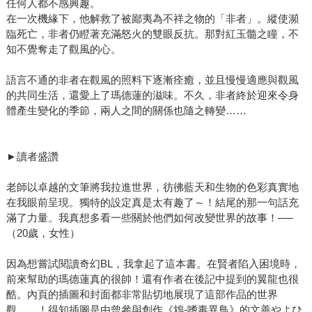
任何人都不感興趣。
在一次機緣下，他解救了被鄙夷為不祥之物的「非者」。縱使瀕
臨死亡，非者仍瞪著充滿怒火的雙眼反抗。那對紅玉髓之瞳，不
知不覺奪走了觀風的心。
語言不通的非者在觀風的照料下逐漸痊癒，並且慢慢適應與觀風
的共同生活，還愛上了瑪德蓮的滋味。不久，非者終於迎來令身
體產生變化的季節，兩人之間的關係也隨之轉變……
►讀者盛讚
老師以卓越的文筆將我拉進世界，彷彿藍天和生物的色彩真實地
在我眼前呈現。獨特的設定真是太有趣了～！結尾的那一句話充
滿了力量。我真想多看一些關於他們如何改變世界的故事！──
（20歲，女性）
因為想嘗試閱讀奇幻BL，我拿起了這本書。在賢者陷入困境時，
前來幫助的瑪德蓮真的很帥！還有作者在後記中提到的翼龍也很
酷。內頁的插圖和封面都非常貼切地展現了這部作品的世界
觀……！得知插圖是由曾參與創作《鴆-嗜毒異鳥》的文善やよひ