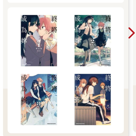
線就更容易照射進來，要觀測天氣變化就方便許多。
觀風下了床。
他沒穿室內鞋，而是赤腳踩在地板上。雙腳往玻璃窗邊走去，白
色寢衣的下襬靜靜地曳動。玻璃有些不平整，故無法完全掌握室
外的狀況。不過還是看得出來，今天的陽光並不強。
天空似乎布著雲層，但並未下雨。
玻璃上並無水珠，赤腳踩在地板上時也感受不到溼氣。觀風繼續
往前走，推開房間內側的門來到露臺。
「……！」
當下，他屏住呼吸。
是風。
迎面而來的強風揚起了銀色長髮。
觀風很後悔沒將頭髮綁起來，煩躁地甩開貼在臉上的頭髮。他將
凌亂的寢衣下襬整理好，然後仰望天空。雲分布在較低的位置，
上空則看得到澄澈的藍天。上層的雲與下層的雲分別飄往不同的
方向。較高的雲是從西方飄向東方，較低的雲則相反……這代表
低氣壓將至。
觀風擁有與生俱來的天賦。
那就是敏銳察知氣溫、溼度與氣壓變化的能力。憑著這項天賦，
以及後天習得的知識預測天候――這正是【觀風娑門】的工作。