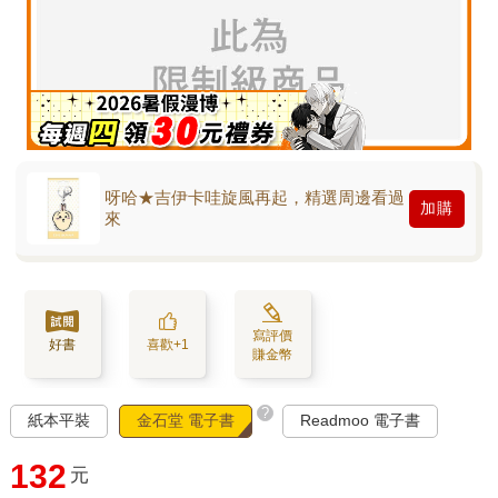
呀哈★吉伊卡哇旋風再起，精選周邊看過
加購
來
寫評價
好書
喜歡+1
賺金幣
?
紙本平裝
金石堂 電子書
Readmoo 電子書
132
元