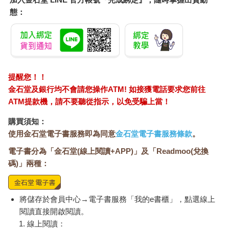
鐘，透過敲鐘次數與鐘聲強弱告知民眾天候狀況。
態：
之所以放眼就能飽覽城市，以及與城市相接的田地和牧草地，是
因為這裡位在略高的山崗上。這座山崗名為珂璉之崗，意思即是
「珂璉人居住的山崗」。
相傳珂璉人是最早來到阿迦奢，並開拓這塊土地的先民，如今他
們成了領導阿迦奢人民的階層。
珂璉人當中，地位特別高的是聖職者「娑門」。
提醒您！！
而娑門也有上下之分。觀風擁有第二高的地位，但他本人卻一點
金石堂及銀行均不會請您操作ATM! 如接獲電話要求您前往
也不在乎位階的高低。
ATM提款機，請不要聽從指示，以免受騙上當！
至於分布在珂璉之崗山麓的城市與村莊，則住著被稱為「順英之
民」的人們。
購買須知：
珂璉人與順英人無論外表或資質皆有明顯的差異，生活的區域也
使用金石堂電子書服務即為同意
金石堂電子書服務條款
。
區分開來，不過彼此發揮各自的作用，維持這塊土地的平靜。
電子書分為「金石堂(線上閱讀+APP)」及「Readmoo(兌換
雖然幾乎看不到酷咕了，觀風仍然站在露臺上。緩和幾分的風吹
動著銀髮。
碼)」兩種：
人時常羨慕鳥兒。
這是因為鳥兒乘風翱翔的模樣，看起來很逍遙自在吧。但是，天
空有時是很嚴苛的環境。天上跟地上不同，就算遭到風雨的襲
將儲存於會員中心→電子書服務「我的e書櫃」，點選線上
擊，也無處可以躲藏。這種事只要想一下就會明白，然而為什麼
閱讀直接開啟閱讀。
人還是想在天上飛呢？觀風實在無法理解。真是愚蠢。說到底，
線上閱讀：