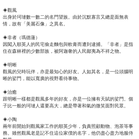
◈觀風
出身於珂璉數一數二的名門望族。由於沉默寡言又總是面無表
情，故有「美麗石像」之異名。
◈非者（瑪德蓮）
因闖入順英人的民宅偷走麵包與軟膏而遭到逮捕。「非者」是指
住在森林裡的少數部族，被阿迦奢的人民鄙夷為不祥之物。
◈明晰
觀風的兒時玩伴，亦是最知心的好友。人如其名，是一位頭腦明
晰的娑門，能以寬廣的視野看待事物。
◈治癒
跟明晰一樣都是觀風多年的好友，亦是一位擁有天賦的娑門。個
子比一般的珂璉人還要高大，總是帶著和氣的微笑面對民眾。
◈小陶
兩年前開始到觀風家工作的順英少年，負責照顧動物、泡茶等事
務。雖然觀風老是記不住這位家僕的名字，他仍盡心盡力地服侍