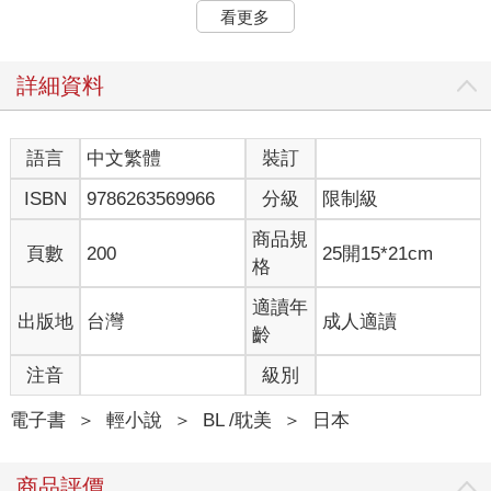
下次的露荼將在明年到來。不過，並不是每個人都會出現變化。
看更多
有些人在十六歲以前都不會出現變化，也有極少數的人會在非露
荼的時期出現變化。
即將產生變化時，身體會莫名躁熱，下腹也會隱隱抽疼。此為前
詳細資料
兆，是很自然的現象。這代表身體已在進行準備了。
若下腹疼得受不了，不知該如何是好時，可請教已結束露荼的大
哥，他們會教導你們消解的方法。
語言
中文繁體
裝訂
最後，當露荼到來時――你們馬上就會知道。
ISBN
9786263569966
分級
限制級
更不用說找到阿邇達時，你們一定會明白。那是一種衝擊，是一
種激情。自心底湧現的熾熱情感，猛烈得恰似憤怒，又苦澀得好
商品規
似悲傷，亦令人聯想到歡愉的享受。
頁數
200
25開15*21cm
格
雖然要壓抑這股慾望並不容易，但仍必須克制自己才行。因為我
們並非獸類，不能單方面地為所欲為。
適讀年
出版地
台灣
成人適讀
不過若遇見真正的阿邇達，對方的身體理應會出現同樣的變化。
齡
只要確信彼此互為阿邇達，就再也不需要壓抑了。
注音
級別
當阿邇達與阿邇達合而為一時，一個新的世界於焉誕生。
電子書
＞
輕小說
＞
BL /耽美
＞
日本
第一章 觀測風象者
商品評價
自己做了一個夢。