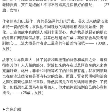
老師負責，實在是絕配！不得不說這真是個很好的搭配。──（27
歲，女性）
作者的奇幻BL新作，真的是滿滿的幻想元素。長久以來總是淡然
看待一切的賢者，在與他不同種族的瑪德蓮相遇後開始產生變
化……這個故事真的讓人感到非常開心。也許我是以賢者的朋友
的角度在閱讀這個故事。就算已經超過百歲，我依然會為賢者感
到擔心……這大概是作者史上最高的年齡差情侶吧～──（30歲，
女性）
故事的世界觀宏大，除了賢者和瑪德蓮的關係和成長之外，還有
很多其他引人入勝的部分。對於如來的存在以及阿迦奢的未來也
充滿好奇。此外，非者和珂璉等名字的語源很有趣，我在閱讀時
也在猜測這些名稱是否有特定的含義。而且，賢者與明晰和治癒
之間的聯繫也讓我很喜歡。雖然賢者是在遇見瑪德蓮後發生了變
化，但我想也正因為有這兩個人，他才能夠意識到自己的心意和
成長。──（25歲，女性）
►角色介紹