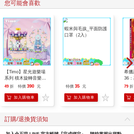
您可能會喜歡
站在鴿舍前對觀風深深一鞠躬。
輕輕點頭回應少年後，觀風便帶著酷咕回到房間。
「等我一下。」
對酷咕這麼說後，牠就好似聽懂了一般乖乖站在裝飾櫃上。觀風
蝦米與毛孩_平面防護
坐到寫字檯前，打開有鑲嵌裝飾的小盒子取出一張紙片。他先將
口罩（2入）
吸墨粉撒在紙上，接著拿筆沾墨水，簡短地寫下要點。
――天氣陰。上午有可能降雨。較低的雲層若是擴大則會下大
雨。
觀風對著紙片輕輕吹氣，將多餘的吸墨粉吹掉後，便將紙片摺得
極小。接著把信放進配合鴿腳製作、尺寸同樣很小的信筒裡，再
【Timo】星光遊樂場
希臘
綁到酷咕的腳上。酷咕早已習慣送信，因此乖乖站著不亂動。在
系列 積木旋轉音樂盒
36
傳信鴿當中牠是最優秀的孩子。
禮物
之後，觀風再度站在露臺上。
390
35
49
折
特價
元
特價
元
79
折
「去吧。」
加入購物車
加入購物車
他將鴿子放到空中。
酷咕留下鼓翼聲，飛離了這裡，觀風目送那道變得越來越小的身
影。
放眼望去，下方是阿迦奢的城市。
訂購/退換貨須知
傳信鴿就朝著城裡的鐘樓飛去。
鐘樓矗立在城市的中央。管理者收到傳信鴿送來的訊息後就會敲
加入金石堂 LINE 官方帳號『完成綁定』，隨時掌握出貨動