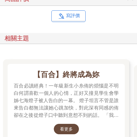
那是個宛如預感的夢。
清醒的瞬間，那個夢就倏地消散。彷彿落在掌心上轉瞬即逝的雪
寫評價
片。
夢中的自己似乎仰望著天空與浮雲――以及翱翔其中的飛物。
「……鳥？」
相關主題
觀風輕聲自語。
他獨自躺在床榻上，沒有人回應他。
觀風緩慢地坐起上半身，原本鋪於枕上的銀髮隨之流瀉在背後。
他再次閉上眼睛試圖回想那個夢，可惜就是想不起來。不過可以
確定的是，那是一個愉快的夢。
【百合】終將成為妳
澄澈湛藍的天空、飄浮於高空的白雲，以及飛翔的鳥……應該是
鳥吧……總之是個很美的夢境。
百合必讀經典！一年級新生小糸侑的煩惱是不明
做了一次深呼吸後，他睜開眼睛。
白何謂喜歡一個人的心情，正好又撞見學生會學
銀色睫毛下，是一對灰藍色的眼珠。
姊七海燈子被人告白的一幕。 燈子坦言不管是誰
視線先是投向窗戶。
晨光穿過大玻璃窗照射進來，顯現出地板的花紋。這種窗用玻璃
來告白都無法讓她心跳加快，對此深有同感的侑
是將匠人吹製的燒瓶底部切割下來拼接而成，十分貴重。就連在
卻在之後從燈子口中聽到意想不到的話。 「我好
屬於統治階級的珂璉人當中，也只有觀風於私宅裡裝設如此大扇
像會喜歡上妳。」
的玻璃窗。
看更多
不過，這扇玻璃窗並非單純的奢侈品。有了大玻璃窗，室外的光