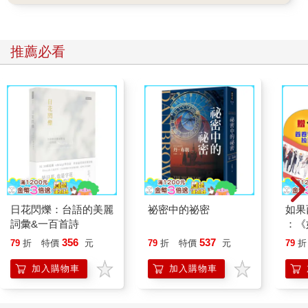
當然，天氣陰晴不定，預測未必每次都準確。
預測不準時就要追究原因，以提升下次的預測準確度，這點很重
要。觀風的預報，不僅對作物的種植及收割很有幫助，有時還能
保護民眾免於水患。
推薦必看
耳邊傳來啪沙啪沙的振翅聲。
觀風垂下目光俯瞰庭院，發現少年家僕正在鴿舍工作。
他的名字……叫什麼來著？
觀風想了一會兒，但想不起那位勤奮工作的少年叫什麼名字。外
人在家裡走動會讓觀風很不自在，所以他只聘用一名家僕。觀風
向來都是自己搬洗澡水、自己泡茶，看到灰塵時也會親自拿起掃
帚打掃。在珂璉人當中可說是很少見的例子。
少年先把鴿子全放出去，然後用白布將頭臉包好再動手打掃。
鴿子們在空中歡快地飛翔。目前共有六隻鴿子，羽色各不相同。
這些鴿子的名字觀風倒是全都記得。
日花閃爍：台語的美麗
祕密中的祕密
如果
「酷咕。」
詞彙&一百首詩
：《
他呼叫其中一隻鴿子。
喵》
356
537
79
折
特價
元
79
折
特價
元
79
折
有著純白羽毛的酷咕立即注意到主人的呼喚，朝他飛了過去。牠
【首
停在露臺的欄杆上，歪著腦袋像是在問：「有何吩咐？」見觀風
加入購物車
加入購物車
慢條斯理地伸出右手，牠便乖乖跳到手上。鳥兒既聰明又美麗，
真是美好的生物。
在中庭工作的少年家僕抬起頭。看來他發現了觀風的身影，少年