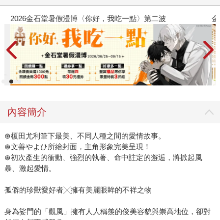
2026金石堂暑假漫博〈你好，我吃一點〉第二波
金
內容簡介
⊛榎田尤利筆下最美、不同人種之間的愛情故事。
⊛文善やよひ所繪封面，主角形象完美呈現！
⊛初次產生的衝動、強烈的執著、命中註定的邂逅，將掀起風
暴、激起愛情。
孤僻的珍獸愛好者╳擁有美麗眼眸的不祥之物
身為娑門的「觀風」擁有人人稱羨的俊美容貌與崇高地位，卻對