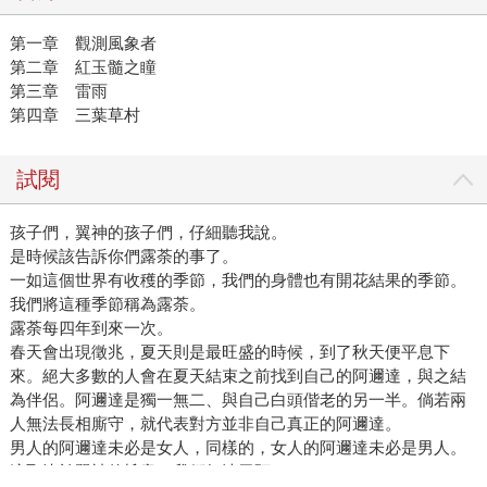
第一章 觀測風象者
第二章 紅玉髓之瞳
第三章 雷雨
第四章 三葉草村
試閱
孩子們，翼神的孩子們，仔細聽我說。
是時候該告訴你們露荼的事了。
一如這個世界有收穫的季節，我們的身體也有開花結果的季節。
我們將這種季節稱為露荼。
露荼每四年到來一次。
春天會出現徵兆，夏天則是最旺盛的時候，到了秋天便平息下
來。絕大多數的人會在夏天結束之前找到自己的阿邇達，與之結
為伴侶。阿邇達是獨一無二、與自己白頭偕老的另一半。倘若兩
人無法長相廝守，就代表對方並非自己真正的阿邇達。
男人的阿邇達未必是女人，同樣的，女人的阿邇達未必是男人。
這取決於翼神的旨意，我們無法干預。