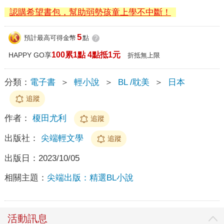
認購希望書包，幫助弱勢孩童上學不中斷！
5
預計最高可得金幣
點
?
100累1點 4點抵1元
HAPPY GO享
折抵無上限
分類：
電子書
＞
輕小說
＞
BL /耽美
＞
日本
追蹤
作者：
榎田尤利
追蹤
出版社：
尖端輕文學
追蹤
出版日：
2023/10/05
相關主題：
尖端出版：精選BL小說
活動訊息