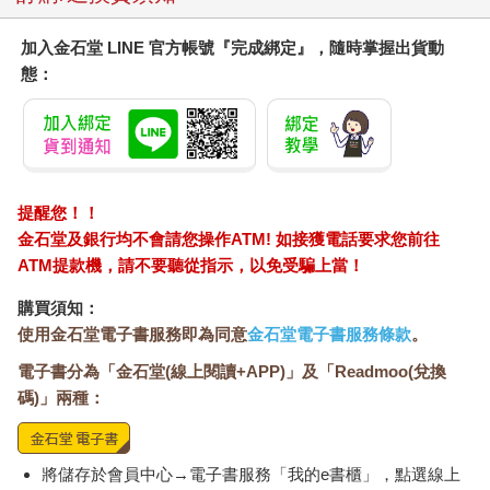
像』。」
「…………」
加入金石堂 LINE 官方帳號『完成綁定』，隨時掌握出貨動
「我很快就叫膩了，不再使用那個綽號，但應該是有人聽到了
態：
吧，後來就自然而然傳出去了。」
「……真給人添麻煩……」
「之後，你就學會完美地控制力氣，也不再做出讓周遭人吃驚的
事了。這麼說來，你已經有一百多年沒用過原本的臂力呀。小陶
賣力搬著重物時，你也都視若無睹呢。真是個過分的傢伙。」
「就跟你說，我平常都忘了這件事。因為我從小就被嚴格訓練，
提醒您！！
日常生活中必須壓抑自己的力氣。我的臂力會傷害他人，今後要
金石堂及銀行均不會請您操作ATM! 如接獲電話要求您前往
避免再發生那種事才行。……不過，當時為什麼會控制不住呢？
ATM提款機，請不要聽從指示，以免受騙上當！
要是不弄清楚原因……」
咦？摸著馬兒的明晰聞言看向觀風，那眼神就像是看到了什麼怪
購買須知：
東西。
使用金石堂電子書服務即為同意
金石堂電子書服務條款
。
「觀風……你不知道嗎？」
電子書分為「金石堂(線上閱讀+APP)」及「Readmoo(兌換
「知道什麼？」
「就是自己為什麼會控制不住啊。」
碼)」兩種：
「……我記得當時，自己的情緒非常不穩定，不僅頭腦與腹部莫
名發熱，而且還全身緊張……但我想不到適合形容這種狀態的詞
彙……」
將儲存於會員中心→電子書服務「我的e書櫃」，點選線上