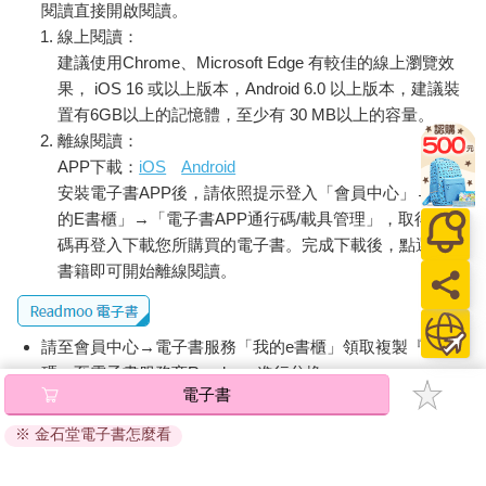
明晰聽了之後張開嘴巴，但卻一句話也沒說，就這麼仰頭望天。
閱讀直接開啟閱讀。
看上去就像是傻眼到說不出話來，不過他的動作實在很浮誇。
線上閱讀：
「你這是憤怒啊。」
建議使用Chrome、Microsoft Edge 有較佳的線上瀏覽效
明晰重新面向觀風，語氣很衝地這麼說。
果， iOS 16 或以上版本，Android 6.0 以上版本，建議裝
「憤怒？」
置有6GB以上的記憶體，至少有 30 MB以上的容量。
「對。就是憤怒。」
離線閱讀：
觀風先收下這個答案，接著思索起來。憤怒……經他這麼一說，
APP下載：
iOS
Android
觀風也覺得當時的情緒適合用這個詞彙來解釋。但是――
安裝電子書APP後，請依照提示登入「會員中心」→「我
「……我為什麼會憤怒？」
他不明白原因，於是提出這樣的問題。明晰一聽便很沒禮貌地用
的E書櫃」→「電子書APP通行碼/載具管理」，取得通行
食指指著他怒吼：「這種事你自己去想啦！」
碼再登入下載您所購買的電子書。完成下載後，點選任一
觀風不懂，為什麼明晰會表現出這種態度。正好這時瑪德蓮走了
書籍即可開始離線閱讀。
過來，小陶抱著裝有木製器皿的籃子跟他一起出現。
「哦――，你來啦。」
明晰一見到瑪德蓮，便輪流指著自己與馬車說：「我也會一起去
請至會員中心→電子書服務「我的e書櫃」領取複製『兌換
喔。」大概是明白他的意思吧，瑪德蓮點了個頭。他對明晰表現
碼』至電子書服務商Readmoo進行兌換。
出友好的態度，看來是認為明晰不會危害自己。
電子書
瑪德蓮換上順英之民愛穿的、方便活動的服裝，並在外面套著一
退換貨須知：
件用堅固的布料縫製而成的連帽斗篷。身上到處都黏著柔細的白
※ 金石堂電子書怎麼看
因版權保護，您在金石堂所購買的電子書僅能以金石堂專屬
毛，那是小小的毛吧。斗篷是不起眼的深綠色，腳上穿著皮革長
的閱讀軟體開啟閱讀，無法以其他閱讀器或直接下載檔案。
靴。頭髮編得很整齊，但沒看到裝飾用的珠子。