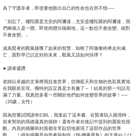
為了守護非者，即使要他豁出自己的性命也在所不惜──
「別忘了。樓陀羅是尤安的阿邇達，尤安是樓陀羅的阿邇達，我
們兩個人是一體。即使肉體分隔兩地，這一點也不會改變。絕對
不會改變。」
成為賢者的觀風接獲了如來的智慧，知曉了阿迦奢終將走向滅
亡，面對早已註定好的未來，觀風又該如何抉擇？
►讀者盛讚
老師以卓越的文筆將我拉進世界，彷彿藍天和生物的色彩真實地
在我眼前呈現。獨特的設定真是太有趣了～！結尾的那一句話充
滿了力量。我真想多看一些關於他們如何改變世界的故事！──
（20歲，女性）
因為想嘗試閱讀奇幻BL，我拿起了這本書。在賢者陷入困境時，
前來幫助的瑪德蓮真的很帥！還有作者在後記中提到的翼龍也很
酷。內頁的插圖和封面都非常貼切地展現了這部作品的世界
觀……！得知插圖是由曾參與創作《鴆-嗜毒異鳥》的文善やよひ