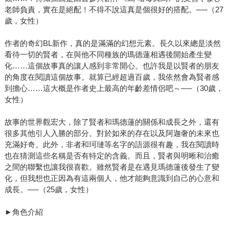
老師負責，實在是絕配！不得不說這真是個很好的搭配。──（27
歲，女性）
作者的奇幻BL新作，真的是滿滿的幻想元素。長久以來總是淡然
看待一切的賢者，在與他不同種族的瑪德蓮相遇後開始產生變
化……這個故事真的讓人感到非常開心。也許我是以賢者的朋友
的角度在閱讀這個故事。就算已經超過百歲，我依然會為賢者感
到擔心……這大概是作者史上最高的年齡差情侶吧～──（30歲，
女性）
故事的世界觀宏大，除了賢者和瑪德蓮的關係和成長之外，還有
很多其他引人入勝的部分。對於如來的存在以及阿迦奢的未來也
充滿好奇。此外，非者和珂璉等名字的語源很有趣，我在閱讀時
也在猜測這些名稱是否有特定的含義。而且，賢者與明晰和治癒
之間的聯繫也讓我很喜歡。雖然賢者是在遇見瑪德蓮後發生了變
化，但我想也正因為有這兩個人，他才能夠意識到自己的心意和
成長。──（25歲，女性）
►角色介紹