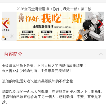
2026金石堂暑假漫博〈你好，我吃一點〉第二波
金
內容簡介
⊛榎田尤利筆下最美、不同人種之間的愛情故事續集！
⊛文善やよひ所繪封面，主角形象完美呈現！
孤僻的珍獸愛好者╳擁有美麗眼眸的不祥之物
總是以冷漠的一面示人的觀風，在與非者朝夕相處之下，漸漸地
意識到自己原來也會為了另一個人，感到氣憤、不安、甚至是不
捨。