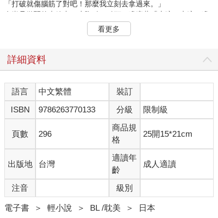
「打破就傷腦筋了對吧！那麼我立刻去拿過來。」
在尚且微弱的光線中，小陶點了點頭，邊嚷著「木碗、木碗」邊
往屋內跑去。
看更多
這裡是黎明時分的大宅前庭。
觀風身穿為旅行縫製的厚外套，仰望著天空。雖然今天清晨起了
霧而一片白濛濛，不過上空十分澄澈。看來應該不會下雨。
詳細資料
往返預計要花三天左右，所以不算長途旅行。但畢竟要進入森林
深處接近禁地的邊緣，行前準備最好還是用心一點。
「觀風。」
語言
中文繁體
裝訂
馬車的另一邊傳來呼叫聲。踩著堅固長靴發出腳步聲、慢條斯理
ISBN
9786263770133
分級
限制級
地繞到這邊的人是明晰。這位朋友也要跟觀風一起旅行。由於不
可能會有順英馬車夫願意進入森林，而觀風又不想強人所難，起
商品規
初他打算自行駕駛馬車。後來因為明晰願意陪他去，這樣就可以
頁數
296
25開15*21cm
格
輪流操作韁繩了。
「真的不需要帶劍嗎？」
適讀年
出版地
台灣
成人適讀
「不需要。」
齡
「萬一森林出現怪獸該怎麼辦？」
「那就用最快的速度逃走。反正用劍也打不贏。」
注音
級別
「要是非者他們攻擊我們呢？」
「此行是送瑪德蓮……送非者回去，他們應該不會攻擊我們
電子書
＞
輕小說
＞
BL /耽美
＞
日本
吧。」