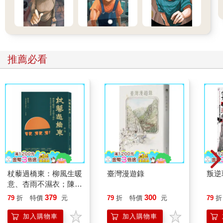
觀風擅闖秩序的私宅、搶回瑪德蓮一事，後來當然鬧上了評議
會。
當時長老娑門全擺出相當不悅的表情，責備觀風娑門不該做出這
等行徑，並要求他深刻反省，然而關於懲罰卻是隻字未提。
「歸根究柢，你壓根兒就忘了自己臂力的事吧？」
明晰以尖銳的語氣這麼問，觀風老實回答他「……是快要忘記
推薦必看
了」。
「我已經習慣壓抑力氣，平常都處於控制的狀態。然而當時，那
種控制好像突然失效了……」
「這次的事讓你的能力徹底曝光了啊。本來只有我和治癒知道這
項天賦的說。」
其實，觀風擁有的天賦不只一種。掌握天候的能力來自於「感知
氣溫、溼度、氣壓等變化的感官很敏銳」。
除此之外，他還有一種天賦是「臂力強得異於常人」。觀風的肌
肉量並不多，因此從外表看不出來。根據治癒的說明，似乎是因
為形成肌肉的組織天生就很強韌。這同樣是會遺傳的天賦，雖然
杖藜過橋東：柳風生暖
臺灣漫遊錄
叛逆
父親並無這種能力，不過聽說曾祖父的臂力也很強。而他們從未
意、杏雨不濕衣；陳亮
向周遭公開這件事。
恭談以心轉境的適齡漫
379
300
79
折
特價
元
79
折
特價
元
79
折
「祖父說過……我們這一族的『強大臂力』，跟『情感克制』是
想
成對的能力。」
加入購物車
加入購物車
「力量強大又脾氣暴躁的人最可怕，是嗎。原來如此呢。……不