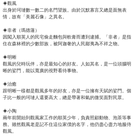
◈觀風
出身於珂璉數一數二的名門望族。由於沉默寡言又總是面無表
情，故有「美麗石像」之異名。
◈非者（瑪德蓮）
因闖入順英人的民宅偷走麵包與軟膏而遭到逮捕。「非者」是指
住在森林裡的少數部族，被阿迦奢的人民鄙夷為不祥之物。
◈明晰
觀風的兒時玩伴，亦是最知心的好友。人如其名，是一位頭腦明
晰的娑門，能以寬廣的視野看待事物。
◈治癒
跟明晰一樣都是觀風多年的好友，亦是一位擁有天賦的娑門。個
子比一般的珂璉人還要高大，總是帶著和氣的微笑面對民眾。
◈小陶
兩年前開始到觀風家工作的順英少年，負責照顧動物、泡茶等事
務。雖然觀風老是記不住這位家僕的名字，他仍盡心盡力地服侍
觀風。