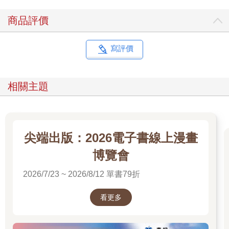
「我之前跟你說過吧？森林裡的那些居民說不定也有派系之分。
商品評價
就算有瑪德蓮在，他們可能也無所謂。」
「這種時候身上若有武器，勢必會被他們視為敵人。赤手空拳就
不必擔心會遭到誤會。」
寫評價
唉……明晰嘆了口氣。
「真搞不懂你到底是勇敢還是魯莽啊……知道了啦，劍就不帶去
了。那麼，瑪德蓮人呢？還在梳妝打扮嗎？」
相關主題
「他正在中庭跟大家道別。」
「大家」是指生活在觀風家中庭裡的那些生物。有小小、鴿子、
其他的小鳥、七彩大蜥蜴以及長壽龜……瑪德蓮似乎已跟牠們都
變成朋友了。
「道別啊。他來到這裡的時間明明不長，不知為何卻很融入中庭
尖端出版：2026電子書線上漫畫
這個環境呢。」
博覽會
「從牢裡回來後，晚上他也睡在中庭裡。」
三天前，瑪德蓮突然不見人影，害觀風慌成一團。觀風在屋內遍
2026/7/23 ~ 2026/8/12 單書79折
尋不著，心想他該不會跑去中庭了吧，於是到那裡一看……發現
他半個人埋在小小的蓬鬆白毛裡睡覺，發出平順的呼吸聲。
看更多
――你不冷嗎？
雖然時序已邁入初夏，到了夜晚氣溫仍然會變低。觀風靜靜地靠
近，輕聲細語地詢問，那雙漂亮的眼睛便睜開一半，喃喃地喚