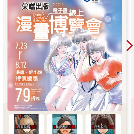
道。
――觀……？
觀風跪在原地，摸了摸瑪德蓮的臉頰。跟面具打鬥時受的傷很
輕，也已經消腫了。瑪德蓮閉上眼睛，用鼻頭蹭著觀風的手，嗅
了嗅他的味道。最後又輕喚一聲「觀」，便再度墜入夢鄉。看來
觀風指尖上沾到的那股、平常使用的香氛油味道讓他很安心。這
種時候的瑪德蓮，看起來就像獸類的幼崽那般稚嫩。
觀風脫下自己披著的袍子蓋在瑪德蓮身上，讓他繼續睡在中庭。
看樣子比起房間裡的床，這裡更能讓他放心。說不定是被關在漆
黑牢房裡所造成的影響。觀風想起之前他被關在籠子裡時，情緒
同樣相當不穩定。
這是當然的。
無論關在籠子裡還是牢房裡，都會對人的精神造成極大痛苦。
「話說回來，你的交涉能力真教人佩服啊。做出那樣的暴力行
為，竟然不必遭受責罰。你到底使了什麼手段啊……我還是頭一
次有點同情秩序呢。畢竟好幾名面具被你揍飛，他卻只能忍氣吞
聲。」
「關於行使暴力一事我有在反省，也已經向秩序道歉了。」
反省是反省了，但自己並不後悔。雖然觀風沒明講，不過敏銳的
明晰應該看出來了吧。