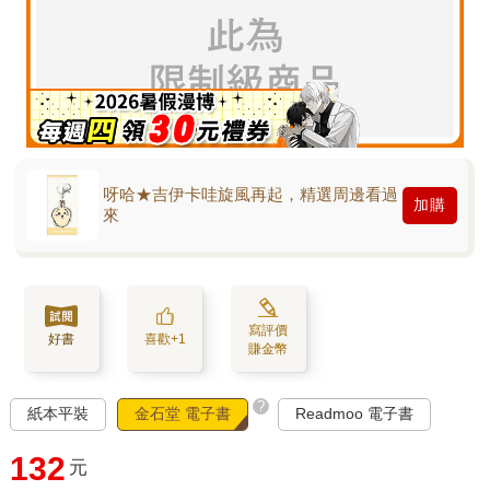
呀哈★吉伊卡哇旋風再起，精選周邊看過
加購
來
寫評價
好書
喜歡+1
賺金幣
?
紙本平裝
金石堂 電子書
Readmoo 電子書
132
元