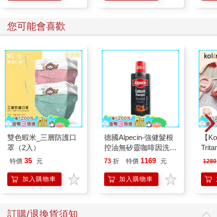
管怎樣，既然已經曝光那就沒辦法了。不如趁這個機會，順便解
開大家對『美麗石像』這個綽號的誤解吧？」
您可能會喜歡
「誤解？」
「如今這個綽號的意思，不是變成了『如石像般美麗的娑門』
嗎？」
「……難道不對嗎？」
見觀風一臉認真地問，明晰便說：「唔哇，你不記得了嗎？」他
驚訝地瞪大了眼睛。
「很久以前，你不是把家裡的石像……喏，就是那尊按照你父親
製作的等身石像，搬到自己的房間裡嗎？」
觀風疑惑地側著頭。以前有過這種事嗎？
「因為是在你父親去世後發生的事，當時你大概才十歲吧。大人
雙色蝦米_三層防護口
德國Alpecin-強健髮根
【Ko
們發現後又把它移回原處，他們都想不透那尊石像到底是怎麼搬
罩（2入）
控油無矽靈咖啡因洗髮
Tri
過去的。沒想到隔天，那尊石像又出現在你的房間裡。不過呢，
凝露375ml/瓶-C1強健
MN5
我湊巧目擊到那一幕。那尊石像要三名順英大力士合力才搬得
35
1169
特價
元
73
折
特價
元
1280
髮根(護髮洗髮精/男士
動，然而當時還是小孩子的你卻面不改色地拿起來，輕鬆地將它
調理頭皮洗髮液/0矽靈
加入購物車
加入購物車
搬走。」
滋潤洗頭髮水/一般髮
「……我不記得了。」
質適用)
「我的頭腦跟你不同，記得可清楚了。那個綽號啊，其實是我取
的。原本是『能輕鬆搬走美麗石像的怪胎』，簡稱『美麗石
訂購/退換貨須知