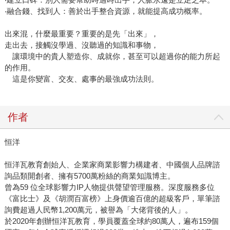
‧融合錢、找到人：善於出手整合資源，就能提高成功概率。
出來混，什麼最重要？重要的是先「出來」，
走出去，接觸沒學過、沒聽過的知識和事物，
讓環境中的貴人塑造你、成就你，甚至可以超過你的能力所起
的作用。
這是你變富、交友、處事的最強成功法則。
作者
恒洋
恒洋瓦教育創始人、企業家商業影響力構建者、中國個人品牌諮
詢品類開創者、擁有5700萬粉絲的商業知識博主。
曾為59 位全球影響力IP人物提供聲望管理服務。深度服務多位
《富比士》及《胡潤百富榜》上身價逾百億的超級客戶，單筆諮
詢費超過人民幣1,200萬元，被譽為「大佬背後的人」。
於2020年創辦恒洋瓦教育，學員覆蓋全球約80萬人，遍布159個