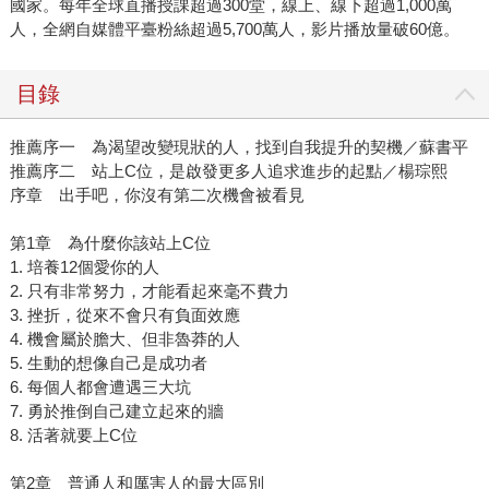
國家。每年全球直播授課超過300堂，線上、線下超過1,000萬
人，全網自媒體平臺粉絲超過5,700萬人，影片播放量破60億。
目錄
推薦序一 為渴望改變現狀的人，找到自我提升的契機／蘇書平
推薦序二 站上C位，是啟發更多人追求進步的起點／楊琮熙
序章 出手吧，你沒有第二次機會被看見
第1章 為什麼你該站上C位
1. 培養12個愛你的人
2. 只有非常努力，才能看起來毫不費力
3. 挫折，從來不會只有負面效應
4. 機會屬於膽大、但非魯莽的人
5. 生動的想像自己是成功者
6. 每個人都會遭遇三大坑
7. 勇於推倒自己建立起來的牆
8. 活著就要上C位
第2章 普通人和厲害人的最大區別