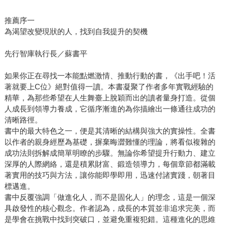
推薦序一
為渴望改變現狀的人，找到自我提升的契機
先行智庫執行長／蘇書平
如果你正在尋找一本能點燃激情、推動行動的書，《出手吧！活
著就要上C位》絕對值得一讀。本書凝聚了作者多年實戰經驗的
精華，為那些希望在人生舞臺上脫穎而出的讀者量身打造。從個
人成長到領導力養成，它循序漸進的為你描繪出一條通往成功的
清晰路徑。
書中的最大特色之一，便是其清晰的結構與強大的實操性。全書
以作者的親身經歷為基礎，摒棄晦澀難懂的理論，將看似複雜的
成功法則拆解成簡單明瞭的步驟。無論你希望提升行動力、建立
深厚的人際網絡，還是積累財富、鍛造領導力，每個章節都滿載
著實用的技巧與方法，讓你能即學即用，迅速付諸實踐，朝著目
標邁進。
書中反覆強調「做進化人，而不是固化人」的理念，這是一個深
具啟發性的核心觀念。作者認為，成長的本質並非追求完美，而
是學會在挑戰中找到突破口，並避免重複犯錯。這種進化的思維