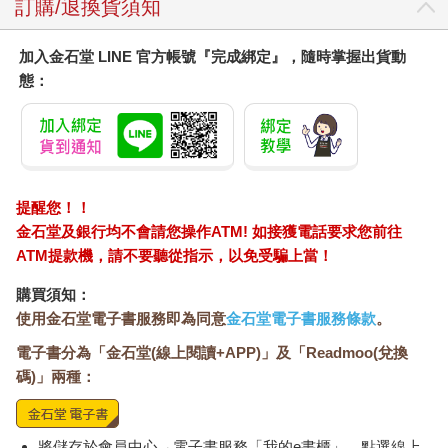
所以，如果我們把自己當作商品，一定要把自己放到大市場裡，
訂購/退換貨須知
讓自己在這個大市場中找到自己對應的位置和角色。
人際是一個人生存和生活的基本盤，沒有這個基本盤，你做什麼
加入金石堂 LINE 官方帳號『完成綁定』，隨時掌握出貨動
都沒人理解你、幫你，甚至都沒有人願意用你。如果你的基本盤
態：
越來越多，就相當於你有了巨大的流量，你的穀倉越來越滿，你
會被更多人接受、認可和喜歡，因此獲得更多的上升機會。
如果你的人際圈子很小，那麼你只能被動的做選擇；如果你的人
際圈子夠大，你就擁有了更多的主動選擇權。很多人經常說，自
己做事連選擇的權利都沒有。其原因在於你沒有把更多的選項放
入自己的穀倉中，可選項太少，或者根本沒有東西，你又怎麼可
提醒您！！
能擁有選擇的權利？
金石堂及銀行均不會請您操作ATM! 如接獲電話要求您前往
ATM提款機，請不要聽從指示，以免受騙上當！
購買須知：
使用金石堂電子書服務即為同意
金石堂電子書服務條款
。
電子書分為「金石堂(線上閱讀+APP)」及「Readmoo(兌換
碼)」兩種：
將儲存於會員中心→電子書服務「我的e書櫃」，點選線上