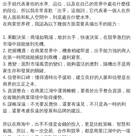
出手就代表著你的水準、品位，以及在自己的世界中處在什麼樣
的段位。所以我非常喜歡「出手」這個詞，它代表著一個人在所
有人面前和私人空間中，到底處在什麼水準。
在商業世界裡，我認為以下幾個方面需要具備出手的能力：
1. 果斷決策：商場如戰場，敢於出手，快速決策，在競爭激烈的
市場中就能搶到先機。
2. 把握機遇：在商業世界中，機會稍縱即逝，出手能力強的商人
在第一時間就能捕捉到商機，趨利避害。
3. 應變：面對市場風雲的變幻，能夠靈活的應對，隨機出手是商
家生存和發展的關鍵。
4. 信譽和口碑：懂得適時出手援助，建立良好的人脈和信譽是在
商界的立足之本。
5. 資源整合：在商業江湖中運籌帷幄，要善於出手整合資源，能
在複雜的商業環境中取得優勢。
6. 謀略深遠：不光要反應快，還要有遠見，不只是為一時的利
益，還要考慮長遠的發展和品牌的建設。
所以在商海中，出手不僅是金錢的投入，更是比較策略、智慧和
氣魄。所以，每一次交易、合作和競爭，都是商業江湖中的一場