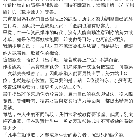
年還開始走向講臺授課教學，同時不斷寫作，陸續出版 《布局思
維》與《職場原力》等書。
其實是因為我深知自己個性上的缺點，所以才努力調整自己的外
在行為。因此我一直鼓勵大家：「低調也能有影響力。」
畢竟，在一個資訊爆炸的時代，沒有人能自動注意到你的努力或
才華。如果你選擇默默無聞，即使做得再好，也可能被埋沒。
我總提醒自己：「展現才華不應該被視為炫耀，而是提供一個讓
他人認識你、欣賞你的機會。」
這個觀念，恰好與《出手吧！活著就要上C位》不謀而合。
作者認為：「其實機會很少，如果你第一次沒有把握住，可能第
二次就失去機會了。」因此鼓勵人們要勇於出手，努力站上C
位，也就是核心位置。更重要的是，站上C位後的你，才擁有更
多資源與影響力，讓更多人也站上C位。
書中提出許多幫助你勇於表達、展示自己的觀念與做法。從人際
關係、管理時間、積累財富與培養領導力等面向，都提出精闢的
見解。
雖然，在人生的不同階段，我們常常被教育要謙虛、低調，別太
鋒芒畢露。但在現實世界中，勇於表現卻是成功不可或缺的關鍵
能力之一。
「凡事主動爭取，才能成為生命的參與者，沉默只能做旁觀