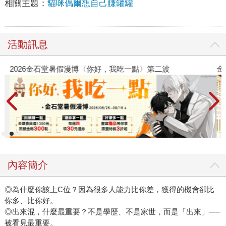
相關主題：
貓咪偶爾想自己賺罐罐
活動訊息
2026金石堂暑假漫博〈你好，我吃一點〉第二波
金
內容簡介
◎為什麼你該上C位？因為很多人能力比你差，獲得的機會卻比
你多、比你好。
◎出來混，什麼最重要？不是學歷、不是家世，而是「出來」──
被看見最重要。