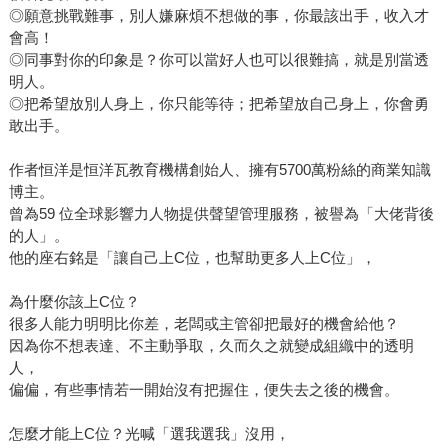
◎願意挑戰難事，別人嫌麻煩不想做的事，你最該出手，收入才
會高！
◎同事對你的印象是？你可以當好人也可以很難搞，就是別當透
明人。
◎把希望放別人身上，你只能等待；把希望放自己身上，你會勇
敢出手。
作者恒洋是恒洋瓦教育機構創始人、擁有5700萬粉絲的商業知識
博主。
曾為59 位全球影響力人物提供聲望管理服務，被譽為「大佬背後
的人」。
他的座右銘是「讓自己上C位，也幫助更多人上C位」，
為什麼你該上C位？
很多人能力明明比你差，老闆或主管卻把最好的機會給他？
因為你不想表達、不主動爭取，久而久之就變成組織中的透明
人，
偏偏，有些事情若一開始沒有把握住，便失去之後的機會。
怎麼才能上C位？光喊「選我選我」沒用，