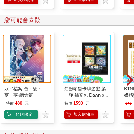
多的強連結。
比如，你要請一個朋友吃飯，而朋友毫不顧忌的帶另一個人過來
跟你一起吃飯，這時你會怎麼做？
您可能會喜歡
有的人可能會非常堅決的拒絕，不希望朋友再帶其他人來，這說
明你的人際關係比較封閉；有人則會抱著非常開放的態度，歡迎
自己的朋友帶著其他人過來一起吃飯，並希望朋友能介紹他的朋
友給自己認識，這表示你在人際關係方面很積極，你的人脈圈也
會非常廣，穀倉因此逐漸填滿。
一個人成就的邊界，取決於自己人際關係，而不是自己的努力。
舉個例子，假如你是某重點大學的博士生，現在我把你帶到一個
生活三千多人的村子，從此你一輩子都生活在這裡，接觸的人也
只有這個村子裡的村民；同時，我把一名大學畢業生放在一個有
3,000萬人口的大城市中。你覺得，你與這名大學生誰更有可能做
水平檔案-色・愛・
幻獸帕魯卡牌遊戲 第
KTN
出一番成績？
落・夢-總集篇
一彈 補充包 Dawn of
媒體
如果沒意外，我相信這位大學生比博士生更可能出人頭地。因為
Palpagos（日文版一
博士生在村子裡接觸的人群非常有限，人際關係非常狹窄，在這
480
1590
特價
元
特價
元
649
盒）
種情況下，就算你有滿腹學識，也可能無處施展。
預購限定
加入購物車
相反的，大學生身處大城市，有更多機會建立人際網，只要他不
是特別封閉的人，就能接觸到更多有高認知、高學識和廣泛人脈
的人，由此獲得成功機會。