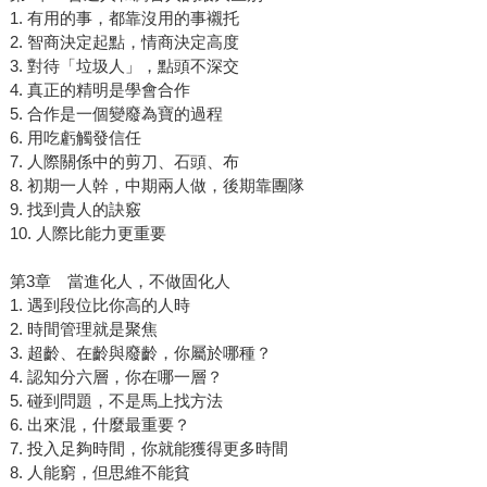
1. 有用的事，都靠沒用的事襯托
2. 智商決定起點，情商決定高度
3. 對待「垃圾人」，點頭不深交
4. 真正的精明是學會合作
5. 合作是一個變廢為寶的過程
6. 用吃虧觸發信任
7. 人際關係中的剪刀、石頭、布
8. 初期一人幹，中期兩人做，後期靠團隊
9. 找到貴人的訣竅
10. 人際比能力更重要
第3章 當進化人，不做固化人
1. 遇到段位比你高的人時
2. 時間管理就是聚焦
3. 超齡、在齡與廢齡，你屬於哪種？
4. 認知分六層，你在哪一層？
5. 碰到問題，不是馬上找方法
6. 出來混，什麼最重要？
7. 投入足夠時間，你就能獲得更多時間
8. 人能窮，但思維不能貧