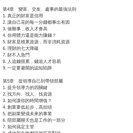
第4章 變富、交友、處事的最強法則
1. 真正的財富是信用
2. 讓自己花的每一分錢都事出有因
3. 做難事，收入才會高
4. 你用體力還是能力賺錢？
5. 財富是積累資源，而非消耗資源
6. 理財的七大障礙
7. 財不入急門
8. 人追錢很累，錢追人才容易
9. 一定要避開的認知陷阱
第5章 從領導自己到帶領部屬
1. 提升領導力的四關鍵
2. 找方向、找人、找資源
3. 如何讓你的時間增值？
4. 創業要低起步，高抬頭
5. 把副業變成未來的事業
6. 陪部屬聊天也是工作的一部分
7. 如何搞定主管