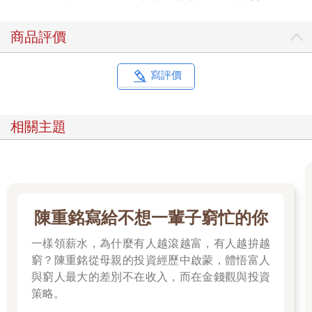
家裡蒸包子。在這段人際關係中，這位阿姨就成了猜拳中的一個
環節，幫助我朋友維繫了人際關係。你看，這是不是很有趣？
商品評價
「剪刀、石頭、布」三者在人際關係中缺一不可，如果只有兩
個，這個遊戲玩起來就很無趣。比如，只有石頭和布，你出石
頭，他出布；你出布，他出石頭，彼此之間總有一個贏、一個
寫評價
輸。但是你和對方都想贏，你們的遊戲便陷入死局。不過一旦剪
刀出現了，就能打破這個死局，你們的關係會因此而變得靈活。
所以，我們要認真對待自己人際關係中的「剪刀、石頭、布」，
相關主題
它是你的人際關係的一種迴圈。有的人可能在一件事上拖累你，
但在另一件事上可能就會起到關鍵作用，幫助你獲得勝利。明白
了這個道理後，你會發現，身邊其實都是好人，沒有壞人。因為
他們和你一樣，可能是石頭、剪刀，也可能是布，彼此支持、支
配、支撐，也能互相借用、開心、喜悅。這是人際關係中最美好
的狀態。
陳重銘寫給不想一輩子窮忙的你
《道德經》中有句話，叫「水善利萬物而不爭」──至高的善德善
舉就像水一樣，默默滋養著世間萬物而不爭強鬥勝。如果你想獲
一樣領薪水，為什麼有人越滾越富，有人越拚越
得良好的人際關係，讓身邊的人為己所用，就要像水一樣，不跟
窮？陳重銘從母親的投資經歷中啟蒙，體悟富人
任何人急，不跟大家爭，也不給每個人留下不好的印象。有人可
與窮人最大的差別不在收入，而在金錢觀與投資
能覺得這樣太累了，其實如果你懂了本節提到的原理後，就會發
策略。
現做到「水善利萬物而不爭」一點都不累。因為人與人之間的任