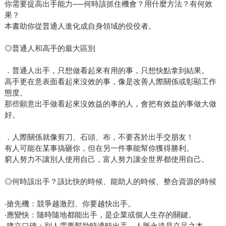
你需要提高出手能力──何時該抓住機會？用什麼方法？有何效
果？
本書助你從普通人進化成自身領域的佼佼者。
◎普通人和高手的最大區別
．普通人出手，只想做看起來有用的事，只想快點拿到結果。
高手更在意表面看起來沒效的事，像是改善人際關係或彰顯工作
態度。
那些願意出手做看起來沒效益的事的人，會把有效益的事做大做
好。
．人際關係就像剪刀、石頭、布，不要吝於出手交朋友！
有人可能在某事搞砸你，但在另一件事能幫你獲得勝利。
窮人努力不讓別人使用自己，富人努力讓全世界都使用自己。
◎何時該出手？該比快的時候、能助人的時候、整合資源的時候
‧搶先機：競爭越激烈、你要越快出手。
‧應變快：隨時隨地都能出手，是企業或個人生存的關鍵。
‧建立口碑：別人需要幫助時適時出手，人脈永遠是立足之本。