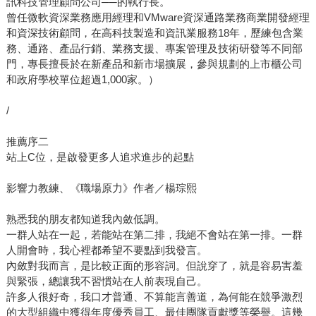
訊科技管理顧問公司──的執行長。
曾任微軟資深業務應用經理和VMware資深通路業務商業開發經理
和資深技術顧問，在高科技製造和資訊業服務18年，歷練包含業
務、通路、產品行銷、業務支援、專案管理及技術研發等不同部
門，專長擅長於在新產品和新市場擴展，參與規劃的上市櫃公司
和政府學校單位超過1,000家。）
/
推薦序二
站上C位，是啟發更多人追求進步的起點
影響力教練、《職場原力》作者／楊琮熙
熟悉我的朋友都知道我內斂低調。
一群人站在一起，若能站在第二排，我絕不會站在第一排。一群
人開會時，我心裡都希望不要點到我發言。
內斂對我而言，是比較正面的形容詞。但說穿了，就是容易害羞
與緊張，總讓我不習慣站在人前表現自己。
許多人很好奇，我口才普通、不算能言善道，為何能在競爭激烈
的大型組織中獲得年度優秀員工、最佳團隊貢獻獎等榮譽。這幾