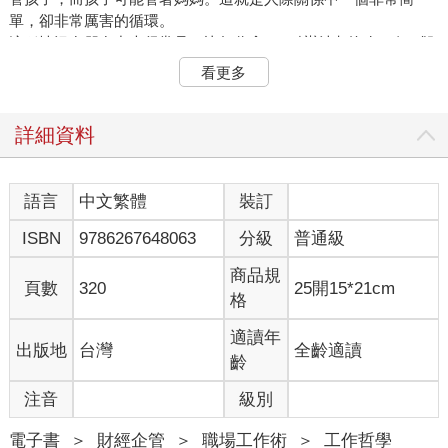
單，卻非常厲害的循環。
這種情況在朋友中也很常見，比如你拿A一點辦法都沒有，但B卻
能把他管得服服貼貼的。而在某些方面，另外B可能還會聽從你的
看更多
一些建議。
其實這是一種心理狀態或叫心理喜好程度，難以用理性的辦法來
分析，我們也可以認為這是一種能量之間的互相制衡。它同時提
詳細資料
醒我們，想要獲得穩定的人際關係，必須先梳理心理關係，而心
理關係就是「剪刀、石頭、布」。
生活中存在各種博弈遊戲，但在人際關係中，心理才是最終的博
語言
中文繁體
裝訂
弈遊戲。例如，你想跟一個女孩談戀愛，你可能要先跟女孩的閨
ISBN
9786267648063
分級
普通級
密成為朋友，這樣你跟女朋友吵架了，閨密就能在她面前替你說
幾句好話。結婚後，你還要跟女孩的父母打好關係，照顧好岳
商品規
父、岳母，萬一你跟老婆吵架，他們肯定會幫你勸勸她。
頁數
320
25開15*21cm
格
這樣一來，在你看中的人、愛護的人甚至是在你仰仗的人身邊，
你就已經做好了「剪刀、石頭、布」的布局，且一定會在必要時
適讀年
出版地
台灣
全齡適讀
刻發揮效用。
齡
我某位朋友家聘請的廚師阿姨有一項絕活，就是蒸的包子很好
吃。每次一些比較重要的人到這位朋友家拜訪，他都請阿姨蒸包
注音
級別
子吃給大家，眾人吃著香，聊起來也更開心。你可能很難想像，
很多跟這位朋友熟悉的企業家，甚至專門「借」這位阿姨去他們
電子書
＞
財經企管
＞
職場工作術
＞
工作哲學