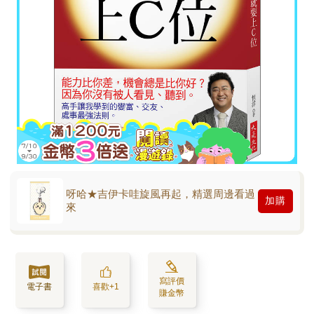
呀哈★吉伊卡哇旋風再起，精選周邊看過
加購
來
寫評價
電子書
喜歡+1
賺金幣