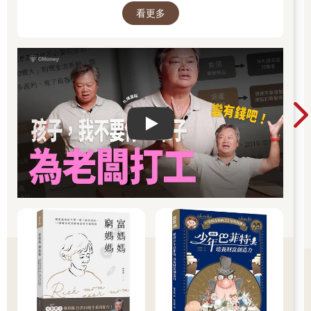
何關心、幫助和友好都是相互迴圈的過程。你今天的付出，明天
看更多
可能就會成為你的收穫。
人際比能力更重要
美國社會學家格蘭諾維特（Mark Granovetter）提出，人際關係
可以分為強連結和弱連結。其中，強連結是指個人的社會網路同
質性較強，人與人之間關係緊密，有很強的情感因素維繫；弱連
Play video
結是指個人的社會網路異質性較強，但人與人之間的關係並不緊
密，也沒有太多的情感維繫。
除了以上兩種外，我還總結了一種人際關係，我給它取個名字叫
「冷關係」。意思是，你的人際關係處於沉睡狀態，幾乎不與你
產生關聯了。
在你的人際關係中，如果強連結最多，那麼你一定是很厲害的
人；如果弱連結最多，那麼你只能算是一般人；如果你的冷關係
最多，平時很少有有效的人際關係往來，那麼你就是一個非常普
通的人了。
在生活和工作中，人際關係非常重要，甚至可以超過你的能力所
起的作用。國際斯坦福研究所（SRI International）有一項研究顯
示，在一個人成功的因素當中，人際關係占88％，知識占12％。