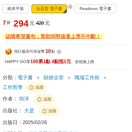
?
紙本平裝
金石堂 電子書
Readmoo 電子書
294
7
折
元
420
元
認購希望書包，幫助弱勢孩童上學不中斷！
10
預計最高可得金幣
點
?
100累1點 4點抵1元
HAPPY GO享
折抵無上限
分類：
電子書
＞
財經企管
＞
職場工作術
＞
工作哲學
追蹤
作者：
恒洋
追蹤
出版社：
大是
追蹤
出版日：
2025/02/26