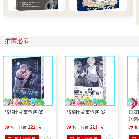
可想而知人際關係有多重要。
我一直認為，人際關係就像穀倉，不想餓肚子，平時要積極的補
充穀倉，讓裡面有米、有麵、有肉、有油，這樣用的時候，才能
隨時從裡面取出需要的東西。
換句話說，我們要讓自己的穀倉裡面有各種各樣的人，隨時隨能
提供幫助。有些人的穀倉只有家人，比如父母、妻小、兄弟姐
推薦必看
妹，除此之外沒幾個朋友。我告訴你，在必要的情況下，你的穀
倉很難提供太大的幫助。
一個人的最佳能力是什麼？是能融入不同的圈子。但絕大部分人
生活在一個小圈子裡，一年中經常聯絡的可能也就2、30個人；只
有少部分人生活在大圈子中，每年可能要聯絡1、200人。如果你
的圈子太小，平時接觸的高認知的人太少，那麼你的見識、認知
等都很難有提高的機會。
有一句話叫「選擇大於努力」。也就是說，你目前的狀況、取得
的成就，大都是你選擇的結果。如果你現在生活窘迫，甚至陷入
困境，便是你的選擇造成的，且還不能靠努力來改變。即使你付
請解開故事謎底 05
請解開故事謎底 02
日花
出很多努力，很可能只是在錯誤的路上越走越遠。這也提醒大
詞彙
家，在生活和工作中，應多學習如何做選擇，而不是學習怎樣努
221
213
79
折
特價
元
79
折
特價
元
79
折
力。
在人際關係方面，我們同樣要學會做選擇，這樣才有可能建立更
加入購物車
加入購物車