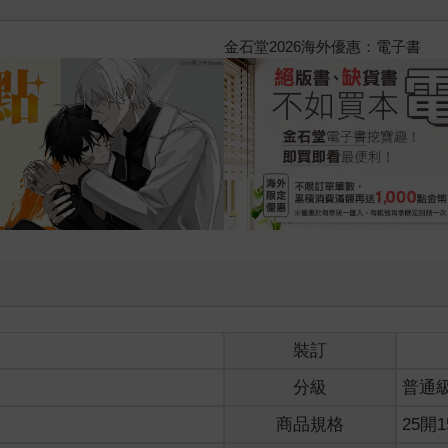
隊 (1995) 4K數位修復版
裝訂
分級
普通
商品規格
25開1