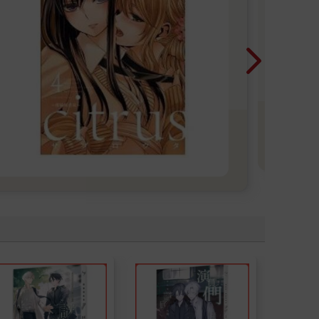
半
暢
精選
上
BL
銷To