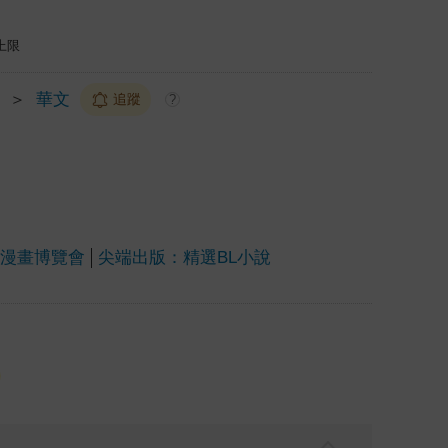
上限
＞
華文
追蹤
?
上漫畫博覽會
尖端出版：精選BL小說