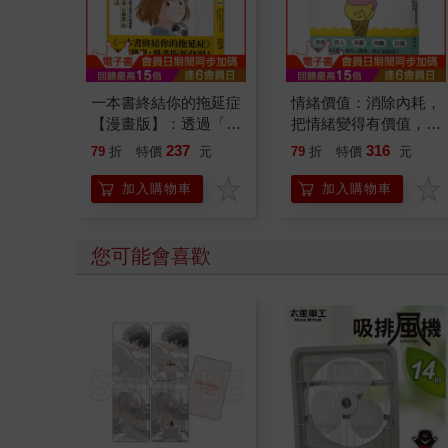
一本書終結你的拖延症
情緒價值：消除內耗，
【漫畫版】：透過「小
把情緒變得有價值，跟
行動」打開大腦的行動
誰都能自在相處
237
316
79
折
特價
元
79
折
特價
元
開關，懶人也能變身
「行動派」的37個科
加入購物車
加入購物車
學方法
您可能會喜歡