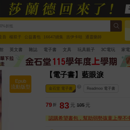
圭吾
楊双子
公益書包
16647續集
吉伊卡哇
通靈藥師
路邊攤新作
馬斯克
玩具總動員5
超慢跑
館
英文書
雜誌
電子書
文具
玩具親子
3C電玩
家
【電子書】藍眼淚
Epub
流動版型
?
金石堂 電子書
Readmoo 電子書
83
79
折
元
105
元
認購希望書包，幫助弱勢孩童上學不