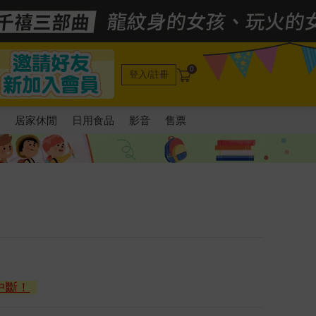
0
登入/註冊
電
居家休閒
日用食品
影音
售票
中斷！