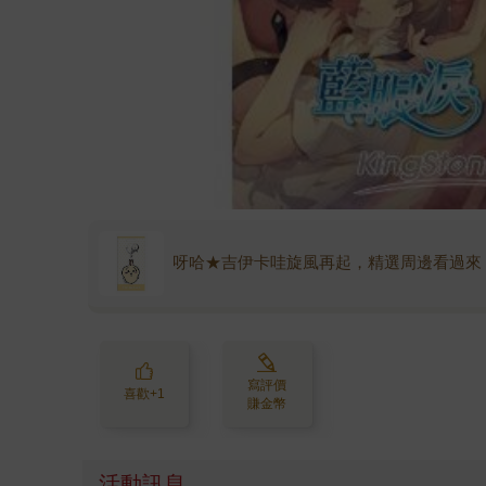
呀哈★吉伊卡哇旋風再起，精選周邊看過來
寫評價
喜歡+1
賺金幣
活動訊息