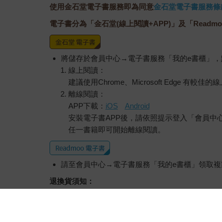
使用金石堂電子書服務即為同意
金石堂電子書服務條
電子書分為「金石堂(線上閱讀+APP)」及「Readmo
將儲存於會員中心→電子書服務「我的e書櫃」
線上閱讀：
建議使用Chrome、Microsoft Edge 有較
離線閱讀：
APP下載：
iOS
Android
安裝電子書APP後，請依照提示登入「會員中
任一書籍即可開始離線閱讀。
請至會員中心→電子書服務「我的e書櫃」領取複製
退換貨須知：
因版權保護，您在金石堂所購買的電子書僅能以
依據「消費者保護法」第19條及行政院消費者
經消費者事先同意始提供。（如：電子書、電子