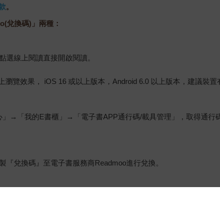
款
。
o(兌換碼)」兩種：
，點選線上閱讀直接開啟閱讀。
佳的線上瀏覽效果， iOS 16 或以上版本，Android 6.0 以上版本，
心」→「我的E書櫃」→「電子書APP通行碼/載具管理」，取得通
『兌換碼』至電子書服務商Readmoo進行兌換。
金石堂專屬的閱讀軟體開啟閱讀，無法以其他閱讀器或直接下載檔案
保護處公告之「通訊交易解除權合理例外情事適用準則」，非以有形媒
雜誌、下載版軟體、虛擬商品…等），
不受「網購服務需提供七日鑑