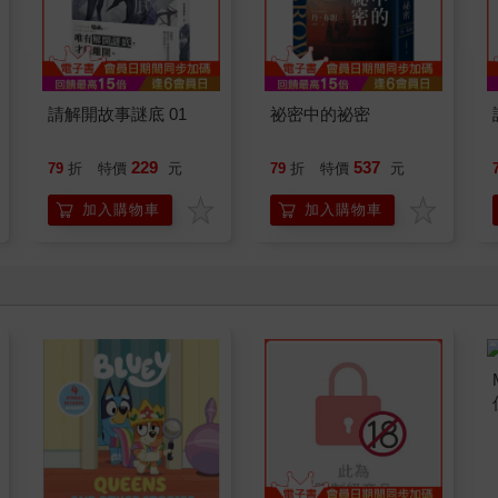
請解開故事謎底 01
祕密中的祕密
229
537
79
折
特價
元
79
折
特價
元
加入購物車
加入購物車