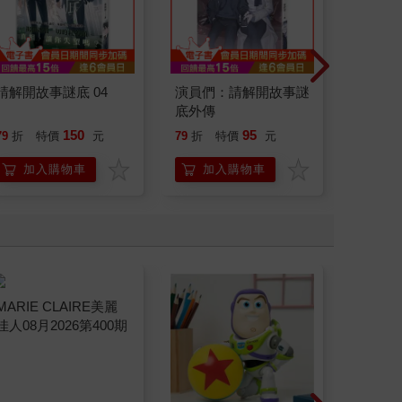
請解開故事謎底 04
演員們：請解開故事謎
請解開故
底外傳
150
95
79
折
特價
元
79
折
特價
元
79
折
加入購物車
加入購物車
加