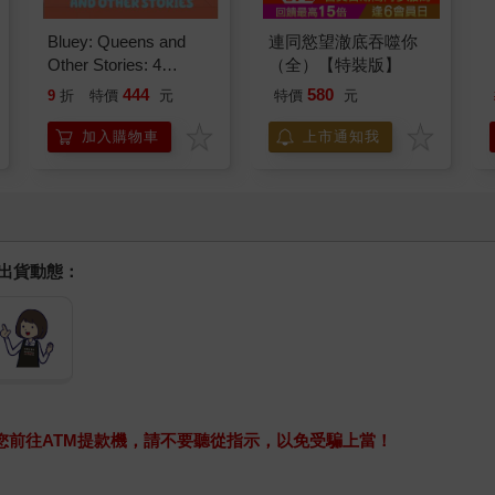
Bluey: Queens and
連同慾望澈底吞噬你
Other Stories: 4
（全）【特裝版】
Stories in 1 Book.
444
580
9
折
特價
元
特價
元
Hooray!
加入購物車
上市通知我
握出貨動態：
求您前往ATM提款機，請不要聽從指示，以免受騙上當！