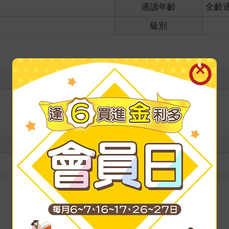
適讀年齡
全齡
級別
寫評價