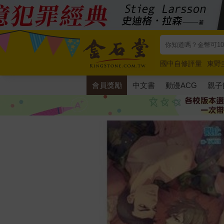
國中自修評量
東野
唯紅花綻放
奧德賽
會員獎勵
中文書
動漫ACG
親子