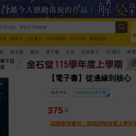
圭吾
楊双子
公益書包
16647續集
吉伊卡哇
通靈藥師
路邊攤新作
馬斯克
玩具總動員5
超慢跑
館
英文書
雜誌
電子書
文具
玩具親子
3C電玩
家
【電子書】從邊緣到核心
紙本平裝
Readmoo 電子書
375
元
認購希望書包，幫助弱勢孩童上學不