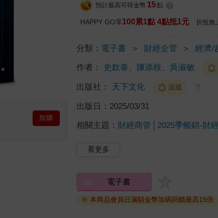
15
預計最高可得金幣
點
?
100累1點 4點抵1元
HAPPY GO享
折抵無
分類：
電子書
＞
財經企管
＞
經濟/
作者：
史欽泰、陳添枝、吳淑敏
出版社：
天下文化
追蹤
?
出版日：
2025/03/31
加購
相關主題：
財經商管
2025季暢銷-財
看更多
電子書
※ 本商品會員日滿額金幣加碼回饋最高15倍