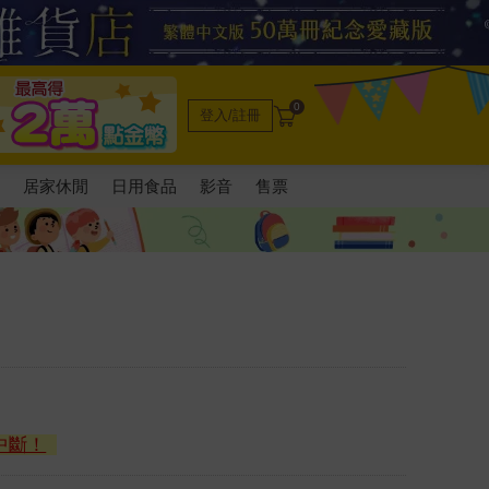
0
登入/註冊
電
居家休閒
日用食品
影音
售票
中斷！