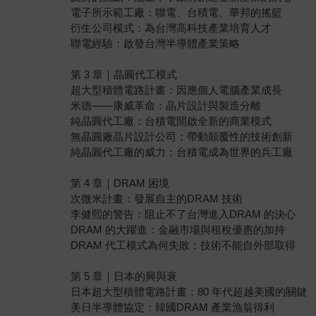
電子所示範工廠：聯電、台積電、華邦的搖籃
衍生公司模式：為台灣高科技產業培育人才
聯電經驗：啟發台灣半導體產業策略
第 3 章｜晶圓代工模式
超大型積體電路計畫：因應個人電腦產業成長
米德——康威革命：晶片設計與製造分離
純晶圓代工廠：台積電開啟全新的商業模式
無晶圓廠晶片設計公司：帶動顛覆性的技術創新
純晶圓代工廠的威力：台積電成為世界的兵工廠
第 4 章｜DRAM 困境
次微米計畫：發展自主的DRAM 技術
李健熙的警告：阻止不了台灣進入DRAM 的決心
DRAM 的大躍進：金融市場與租稅優惠的加持
DRAM 代工模式為何失敗：技術不能自外部取得
第 5 章｜日本的興與衰
日本超大型積體電路計畫：80 年代超越美國的關鍵
美日半導體協定：韓國DRAM 產業漁翁得利