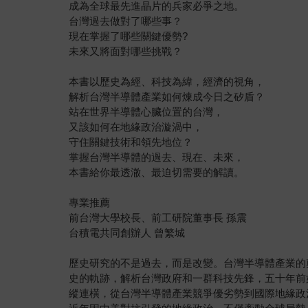
成為全球最先進晶片的兵家必爭之地。
台灣過去做對了哪些事？
現在掌握了哪些關鍵優勢?
未來又將面對哪些挑戰？
本書以歷史為經、科技為緯，經濟的視角，
解析台灣半導體產業如何煉成今日之矽盾？
站在世界半導體心臟位置的台灣，
又該如何在地緣政治漩渦中，
守住關鍵技術和領先地位？
掌握台灣半導體的過去、現在、未來，
本書給你最透澈、最迫切需要的解讀。
專業推薦
前台灣大學校長、前工研院董事長 孫震
台積電共同創辦人 曾繁城
歷史研究的不是過去，而是改變。台灣半導體產業的
史的軌跡，解析台灣政府和一群科技先鋒，五十年前
縱連橫，從台灣半導體產業競爭優劣勢到國際地緣政