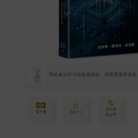
呀哈★吉伊卡哇旋風再起，精選周邊看過來
寫評價
電子書
喜歡+1
賺金幣