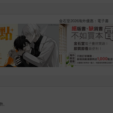
2026金石堂暑假漫博〈你好，我
勢。