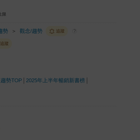
上限
趨勢
＞
觀念/趨勢
追蹤
?
追蹤
經趨勢TOP
2025年上半年暢銷新書榜