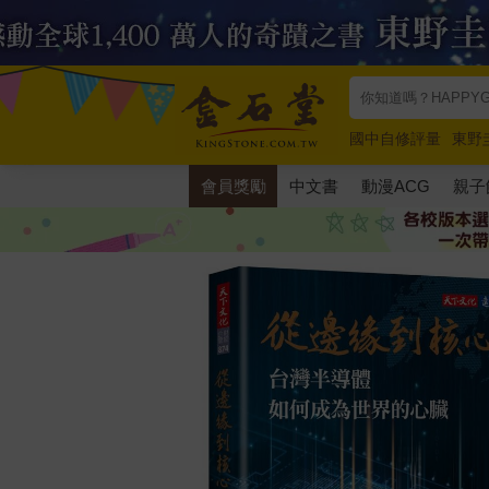
國中自修評量
東野
唯紅花綻放
奧德賽
會員獎勵
中文書
動漫ACG
親子