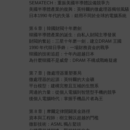
SEMATECH：重振美國半導體設備競爭力
美國半導體產業的復興：英特爾的微處理器獨領風騷
日本1990 年代的失落：錯用不同於全球的電腦系統
第 6 章｜韓國財閥十年磨劍
韓國半導體產業的誕生：由私人財閥主導發展
財閥的奮起：三星十年磨一劍，建立DRAM 王國
1990 年代韓日爭鋒：一場財務資金的戰爭
韓國的技術追趕：十年內超越日本
為什麼韓國不是威脅：DRAM 不構成戰略疑慮
第 7 章｜微處理器重塑賽局
微處理器的起源：英特爾的大金礦
平台模型：建構完整且互補的生態系
周邊的力量：從個人電腦到智慧型手機的競爭
後個人電腦時代：掌握手機晶片者為王
第 8 章｜摩爾定律開闢黃金路徑
資本與工程師：樹立難以超越的門檻
微影技術：ASML 獨占鰲頭