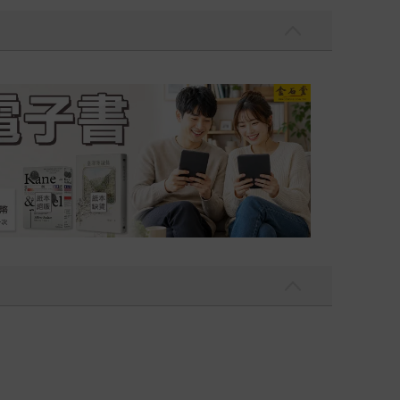
吃一點〉第二波
金石堂2026海