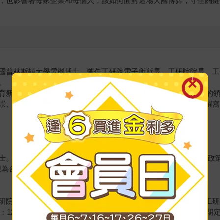
，也影響著每家企業和每個人，該如何面對這場大國博弈，守住關鍵
國普林斯頓大學電機博士。曾任工研院電子所所長、工研院院長、工
。
育新產業。為台灣半導體開路先鋒，從RCA引進半導體製程技術的
崇、愛戴的領導人。任職清大管科院院長期間，與哈佛大學合作撰寫
。 自1985年起擔任中華經濟研究院副研究員，長期為政府提供政策
。現為台灣大學經濟系名譽教授、清華大學台北政經學院研究員。
研院生涯，歷鍊科技傳播、科技史、網路創新、科技藝術，參與工研
由：12個關鍵決策》、《十里天下：史欽泰和他的開創時代》、《胡