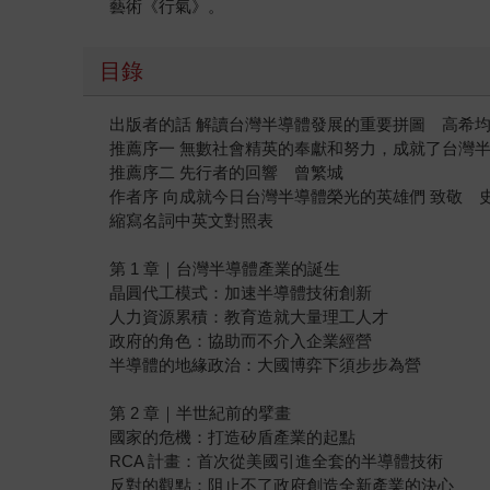
藝術《行氣》。
目錄
出版者的話 解讀台灣半導體發展的重要拼圖 高希
推薦序一 無數社會精英的奉獻和努力，成就了台灣
推薦序二 先行者的回響 曾繁城
作者序 向成就今日台灣半導體榮光的英雄們 致敬 
縮寫名詞中英文對照表
第 1 章｜台灣半導體產業的誕生
晶圓代工模式：加速半導體技術創新
人力資源累積：教育造就大量理工人才
政府的角色：協助而不介入企業經營
半導體的地緣政治：大國博弈下須步步為營
第 2 章｜半世紀前的擘畫
國家的危機：打造矽盾產業的起點
RCA 計畫：首次從美國引進全套的半導體技術
反對的觀點：阻止不了政府創造全新產業的決心