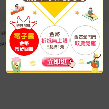
均
半導體事業的發展 孫震
史欽泰、陳添枝、吳淑敏