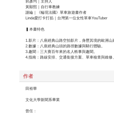
郭彥均｜主持人
黃顯熙｜自行車教練
謝綸｜《輪現法國》單車旅遊書作者
Linda愛打卡打掐｜台灣第一位女性單車YouTuber
▍本書特色
1.影片：八座經典山路空拍影片，身歷其境的歐洲山
2.數據：八座經典山頭的路徑數據與騎行體驗。
3.趣聞：三大賽百年來的名人軼事與趣聞。
4.指南：路線安排、交通銜接方案、單車檢查與維修
作者
田裕華
文化大學新聞系畢業
曾任：