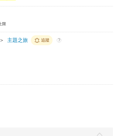
上限
＞
主題之旅
追蹤
?