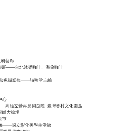
恆昶藝廊
景攝影六人聯展——台北沐樂咖啡、海倫咖啡
軍旅映象攝影集——張照堂主編
中心
展——高雄左營再見捌捌陸–臺灣眷村文化園區
壢龍崗大操場
原市
攝影展——國立彰化美學生活館