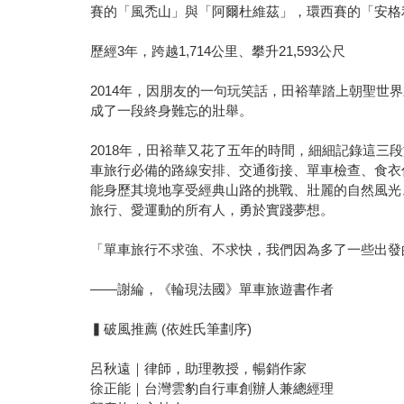
賽的「風禿山」與「阿爾杜維茲」，環西賽的「安格
歷經3年，跨越1,714公里、攀升21,593公尺
2014年，因朋友的一句玩笑話，田裕華踏上朝聖世界
成了一段終身難忘的壯舉。
2018年，田裕華又花了五年的時間，細細記錄這
車旅行必備的路線安排、交通銜接、單車檢查、食衣
能身歷其境地享受經典山路的挑戰、壯麗的自然風光
旅行、愛運動的所有人，勇於實踐夢想。
「單車旅行不求強、不求快，我們因為多了一些出發
——謝綸，《輪現法國》單車旅遊書作者
▍破風推薦 (依姓氏筆劃序)
呂秋遠｜律師，助理教授，暢銷作家
徐正能｜台灣雲豹自行車創辦人兼總經理