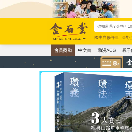
國中自修評量
東野
唯紅花綻放
奧德賽
會員獎勵
中文書
動漫ACG
親子