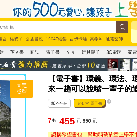
圭吾
楊双子
公益書包
16647續集
吉伊卡哇
高希均
通靈藥師
路邊攤新作
馬斯克
玩具總動員5
超慢跑
館
英文書
雜誌
電子書
文具
玩具親子
3C電玩
家
【電子書】環義、環法、環
固定
來一趟可以說嘴一輩子的
版型
?
紙本平裝
金石堂 電子書
455
7
折
元
650
元
認購希望書包，幫助弱勢孩童上學不