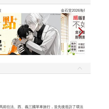
吃一點〉第二波
金石堂2026海
槍匹馬前往法、西、義三國單車旅行，並先後造訪了環法