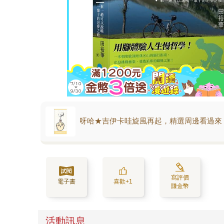
呀哈★吉伊卡哇旋風再起，精選周邊看過來
寫評價
電子書
喜歡+1
賺金幣
活動訊息