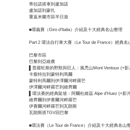
蒂拉諾搭車到盧加諾
盧加諾到蒙扎
重返米蘭市區半日遊
■環義賽（Giro d’Italia）介紹及十大經典名山整理
Part 2 環法自行車大賽（Le Tour de France）經典名
巴黎市區
巴黎到亞維農
▌普羅旺斯的野獸與巨人：風禿山Mont Ventoux (+影
卡龐特拉到蒙特利馬爾
蒙特利馬爾到伊澤爾河畔羅芒
伊澤爾河畔羅芒到維齊爾
▌環法賽的經典陡坡：阿爾杜維茲 Alpe d'Huez (+影片
維齊爾到伊賽爾河畔羅芒
伊賽爾河畔羅芒到瓦朗斯
瓦朗斯搭TGV回巴黎
■環法賽（Le Tour de France）介紹及十大經典名山