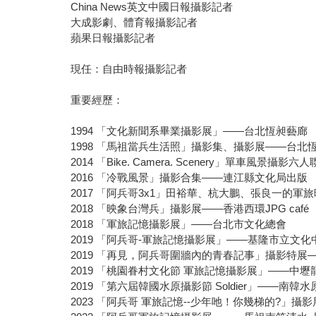
China News英文中國日報攝影記者
大成影劇、體育報攝影記者
蘋果日報攝影記者
現任：自由時報攝影記者
重要經歷：
1994 「文化新聞系畢業攝影展」——台北恆昶藝廊
1998 「馬祖當兵生活照」攝影集、攝影展——台北
2014 「Bike. Camera. Scenery」單車風
2016 「冷戰風景」攝影合集——連江縣文化局出版
2017 「阿兵哥3x1」田裕華、杭大鵬、張良一的
2018 「映象台灣兵」攝影展——香港西環JPG café
2018 「軍旅記憶攝影展」——台北市文化總會
2019 「阿兵哥-軍旅記憶攝影展」——基隆市立文化
2019 「再見，阿兵哥圍牆內的青春記事」攝影特
2019 「桃園眷村文化節 軍旅記憶攝影展」——中
2019 「第六屆韓國水原攝影節 Soldier」——南韓水
2023 「阿兵哥 軍旅記憶--少年吔！你幾梯的?」