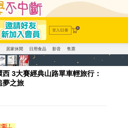
0
登入/註冊
電
居家休閒
日用食品
影音
售票
西 3大賽經典山路單車輕旅行：
追夢之旅
中斷！