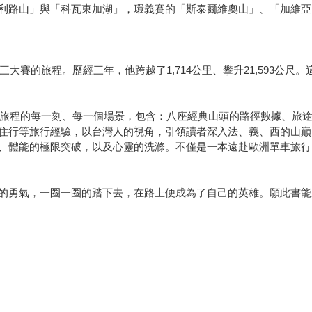
利路山」與「科瓦東加湖」，環義賽的「斯泰爾維奧山」、「加維亞
三大賽的旅程。歷經三年，他跨越了1,714公里、攀升21,593公
三段旅程的每一刻、每一個場景，包含：八座經典山頭的路徑數據、旅
住行等旅行經驗，以台灣人的視角，引領讀者深入法、義、西的山巔
、體能的極限突破，以及心靈的洗滌。不僅是一本遠赴歐洲單車旅行
的勇氣，一圈一圈的踏下去，在路上便成為了自己的英雄。願此書能