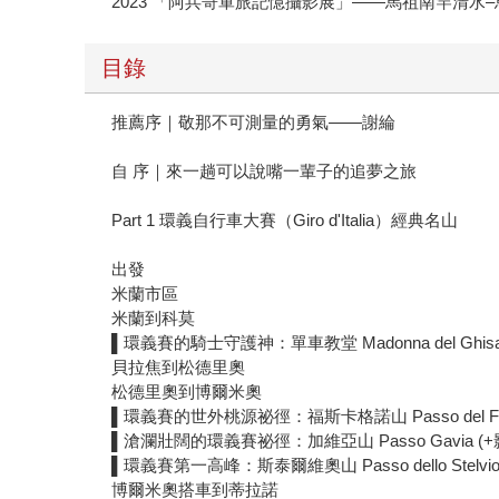
2023 「阿兵哥軍旅記憶攝影展」——馬祖南竿清水
目錄
推薦序｜敬那不可測量的勇氣——謝綸
自 序｜來一趟可以說嘴一輩子的追夢之旅
Part 1 環義自行車大賽（Giro d'Italia）經典名山
出發
米蘭市區
米蘭到科莫
▌環義賽的騎士守護神：單車教堂 Madonna del Ghisal
貝拉焦到松德里奧
松德里奧到博爾米奧
▌環義賽的世外桃源祕徑：福斯卡格諾山 Passo del Fos
▌滄瀾壯闊的環義賽祕徑：加維亞山 Passo Gavia (+
▌環義賽第一高峰：斯泰爾維奧山 Passo dello Stelvio
博爾米奧搭車到蒂拉諾