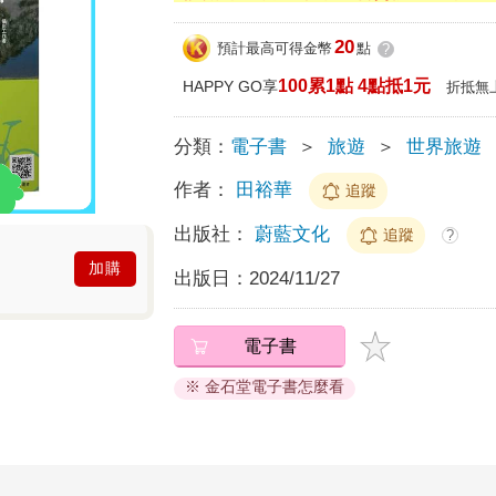
20
預計最高可得金幣
點
?
100累1點 4點抵1元
HAPPY GO享
折抵無
分類：
電子書
＞
旅遊
＞
世界旅遊
作者：
田裕華
追蹤
出版社：
蔚藍文化
追蹤
?
加購
出版日：
2024/11/27
電子書
※ 金石堂電子書怎麼看