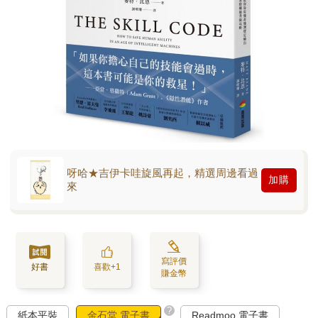
呀哈★吉伊卡哇旋風再起，精選周邊看過
加購
來
寫評價
好書
喜歡+1
賺金幣
?
紙本平裝
金石堂 電子書
Readmoo 電子書