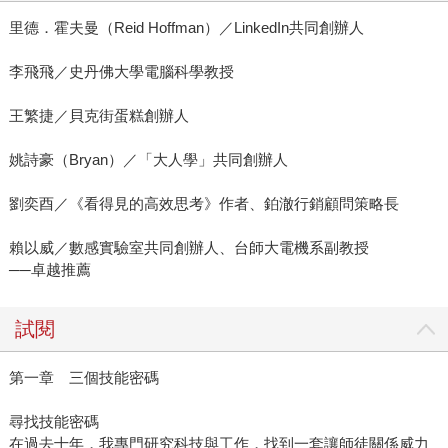
里德．霍夫曼（Reid Hoffman）／LinkedIn共同創辦人
李飛飛／史丹佛大學電腦科學教授
王繁捷／貝克街蛋糕創辦人
姚詩豪（Bryan）／「大人學」共同創辦人
劉奕酉／《看得見的高效思考》作者、鉑澈行銷顧問策略長
賴以威／數感實驗室共同創辦人、台師大電機系副教授
──卓越推薦
試閱
第一章 三個技能密碼
尋找技能密碼
在過去十年，我專門研究科技與工作，找到一套讓師徒關係威力