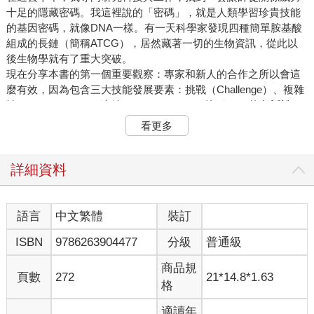
十足的隱藏密碼。我這裡說的「密碼」，就是人類學習珍貴技能
的基因密碼，就像DNA一樣。有一天科學家發現四種簡單胺基酸
組成的長鏈（簡稱ATCG），居然藏著一切的生物資訊，從此以
後生物學就有了重大突破。
現在分享本書的第一個重要觀察：專家和新人的合作之所以會這
麼有效，因為包含三大技能發展要素：挑戰（Challenge）、複雜
性（Complexity）、連結（Connection），簡稱3C。換句話說，
分別是挑戰極限、掌握大局，以及建立信任與尊重。這是學習寶
看更多
貴技能的基本條件，就像遺傳學中的四種胺基酸一樣重要。
現在回頭看看，這些要素無所不在。然而，認識基因只是遺傳學
的起點，認識這三大要素，也只是技能研究的開始。接下來你還
詳細資料
會學到，挑戰、複雜性和連結三者必須處於健全的狀態，這樣培
養出來的技能才會扎實。有時候這剛好遵循我們熟悉的順序，感
覺技能發展就應該這樣進行；但是世界一直在變化，新的方法正
語言
中文繁體
裝訂
在崛起，傳統的方法正在沒落。更何況世上並沒有一種通用方
ISBN
9786263904477
分級
普通級
法，適合所有的人、職業和組織。
因此，探索這套技能密碼，不僅能復刻十六萬年歷史的學習系
商品規
統，還能在這個目眩神迷的現代世界，找到健全的技能培養方
頁數
272
21*14.8*1.63
格
式，妥善保存下來，因為技能密碼有一個特點，就是不受工具或
職業的限制。這裡帶出本書的第二個重要觀察：如果這些知識不
適讀年