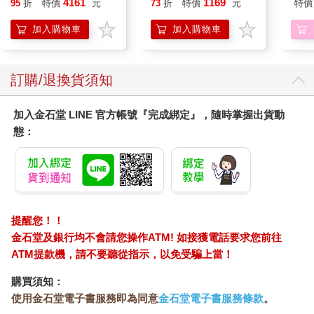
4161
1169
95
折
特價
元
73
折
特價
元
特價
髮根(護髮洗髮精/男士
系統，反而沒時間跑社區，和前輩一起學習。
調理頭皮洗髮液/0矽靈
加入購物車
加入購物車
至於高階金融的領域，資深銀行業者加碼投資FactSet和CapIQ等
滋潤洗頭髮水/一般髮
工具，以人工智慧輔助市場分析與公司評價。二○二一年，金融業
質適用)
獲利一千七百億美元，但是這種自動化也改變了工作流程，導致
菜鳥銀行職員大多在製作例行報告，無法和資深職員共事，就連
訂購/退換貨須知
資深職員也表示，「（資淺的員工）對市場趨勢和業務情況的理
解力正在明顯退化。」從這些尖端產業來看，在人類學習與機器
加入金石堂 LINE 官方帳號『完成綁定』，隨時掌握出貨動
學習的交會處，專家和新人之間的連結正在瓦解。
態：
關於這個問題，我從全球經濟各領域蒐集優質的數據，其中有很
大一部分是我個人十幾年的研究，還有其他優秀的田野調查。除
了上述的例子外，其他職業也受到影響，我還在持續補充，像是
高等教育、線上人力平台、晶片設計、新聞業、資料科學、刑事
司法、新生兒加護病房、公共教育、音樂創作、機器人學、開放
式創新、航太工程、叫車服務、長途貨運、拆彈、無人機駕駛、
提醒您！！
餐飲服務、次級物流、放射學、營建業、財富管理、零售業、汽
金石堂及銀行均不會請您操作ATM! 如接獲電話要求您前往
車工程、客服中心營運等。雖然這些行業用的智慧科技不太一
ATM提款機，請不要聽從指示，以免受騙上當！
樣，但是都有一個共通點，總會干擾專家與新人的連結，屢試不
爽。
購買須知：
這個問題很嚴重，牽涉到數兆美元。
使用金石堂電子書服務即為同意
金石堂電子書服務條款
。