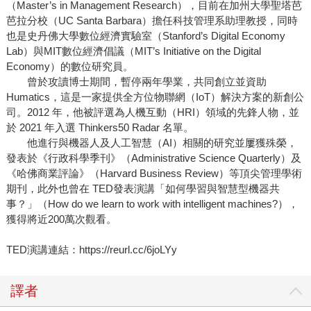
（Master’s in Management Research），目前在加州大學聖塔芭
芭拉分校（UC Santa Barbara）擔任科技管理系助理教授，同時
也是史丹佛大學數位經濟實驗室（Stanford’s Digital Economy
Lab）與MIT數位經濟倡議（MIT’s Initiative on the Digital
Economy）的數位研究員。
曾於攻讀博士期間，暫停兩年學業，共同創立並資助
Humatics，這是一家提供全方位物聯網（IoT）解決方案的新創公
司。2012 年，他被評選為人機互動（HRI）領域的先鋒人物，並
於 2021 年入選 Thinkers50 Radar 名單。
他進行與機器人及人工智慧（AI）相關的研究並屢獲殊榮，
發表於《行政科學季刊》（Administrative Science Quarterly）及
《哈佛商業評論》（Harvard Business Review）等頂尖管理學術
期刊，此外也曾在 TED發表演講「如何學習與智慧型機器共
事？」（How do we learn to work with intelligent machines?），
獲得將近200萬次觀看。
TED演講連結：https://reurl.cc/6joLYy
譯者