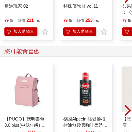
光想都覺得可怕嗎？我也這麼覺得，但這只是開端。
叛逆玩家 02
特殊傳說Ⅲ vol.11
如果
：《
各行各業的潛在隱憂
喵》
221
253
79
折
特價
元
79
折
特價
元
79
折
外科手術和其他行業沒兩樣，也是拚命引進智慧科技，彷彿站在
【首
自己建造的火箭前，全力衝向嶄新的未來。而這種趨勢從數十個
加入購物車
加入購物車
職業和組織開始蔓延，再來是數百個，最後影響全球，這其實正
是我們面對的現實。我深入研究先導入機器人的領域，大概有數
十個，從這些數據來看，許多職業原本依賴專家帶新人的學習模
您可能會喜歡
式，但是如今已經無法繼續。
頂尖律師事務所拚命壓低成本，但對一件事毫不手軟，就是投入
人工智慧等技術，「支援律師的工作流程」。現在文件審閱已經
開始自動化，菜鳥律師不再做這些工作，律師事務所連工時費用
都省了，資深律師反而接手更多的工作，效率更高；客戶花的錢
更少，律師事務所也因為縮減人手，賺得更多。結果菜鳥律師和
資深律師完全隔開了，沒機會觀摩、沒辦法參與，更別說幫忙前
輩分攤工作，從中學習。最近Law.com有一篇評論，嚴肅提醒大
家：「現在新一代的律師，正在錯失接受培訓與專業發展的機
會。」
【PUGO】聰明書包
德國Alpecin-強健髮根
【電
再看看警察的例子，警察局也在使用人工智慧的預測工具，幫忙
3.0 plus(中低年級)藕
控油無矽靈咖啡因洗髮
店
分配巡邏區域，如此一來，是否能有更多的時間打擊犯罪？對菜
粉 全新進化玩美上市
凝露375ml/瓶-C1強健
鳥員警來說，現實並非如此，他們必須處理文書工作，餵養這些