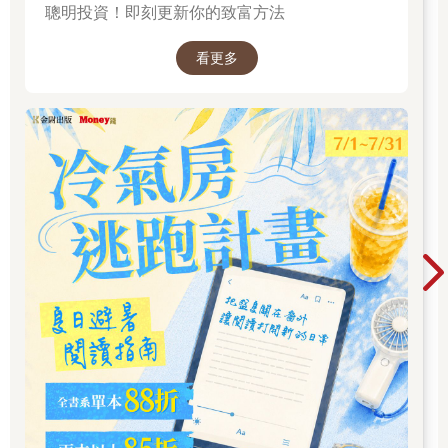
經過六個月，她又把一位攝護腺病患推入手術室，不過這次迎接
聰明投資！即刻更新你的致富方法
她的是一台巨大的機器人。機器人有四隻手臂，重達約四百五十
五公斤左右，主治醫師將機器人連接到病患的身體。隨後他們脫
看更多
下手術服，走到距離病患約五公尺）的控制台，整場手術都是靠
「遙控」。
克莉絲汀只能站在旁邊，看著主治醫師操控機器人的手臂，將病
患的身體組織拉取並分離。操作機器人的手術，有別於傳統外科
手術，就像使用iPhone一樣簡單，醫師可以獨力完成整台手術。
主治醫師也知道克莉絲汀需要練習，也希望給她機會，但也知道
她的速度較慢，容易出錯，一旦讓她操作，就只能獨自承擔風
險。動作慢，就會拉長麻醉時間，徒增中風的風險；出錯了，出
血量會更大，甚至是更糟的結果。病人的安全第一。因此這次克
莉絲汀幾乎沒有機會接近病人的神經。四小時的手術，如果她能
夠操作十五分鐘以上，就要謝天謝地了，而且還只是切割脂肪這
種非常簡單安全的環節。輪到她操作時，主治醫師只會在一旁大
聲喝斥，一旦犯下大錯，主治醫師就會直接點一下觸控式螢幕，
搶過來自己做，把她晾在一邊，感覺就像小時候戴著「我是笨
蛋」的帽子，站在角落罰站。經過這樣的手術，她怎麼可能成為
更優秀的機器人外科醫師？
結果就是，像克莉絲汀這樣的住院醫師，即使完成培訓，對機器
人手術仍然缺乏信心，也沒有學到多少技術。後來，克莉絲汀成