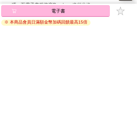
期和職位，不斷提醒我們這個問題。為了追求更好的成果、更高
碼』至電子書服務商Readmoo進行兌換。
的效率、更大的利潤，我們設計出這些智慧科技，引導人工智慧
電子書
的發展，並選擇投資哪些研究。但是我們正悄悄付出代價，損失
退換貨須知：
高達數兆美元。
※ 本商品會員日滿額金幣加碼回饋最高15倍
因版權保護，您在金石堂所購買的電子書僅能以金石堂專屬
科技、技術及技能一直在變，就連專家和新人的互動關係也要與
的閱讀軟體開啟閱讀，無法以其他閱讀器或直接下載檔案。
時俱進，畢竟工作需要越來越複雜的技能。試想，生在古羅馬時
依據「消費者保護法」第19條及行政院消費者保護處公告之
期的梅內拉奧斯，怎麼可能像我們一樣拿著「智慧型手機」，從
「通訊交易解除權合理例外情事適用準則」，非以有形媒介
羅馬的市場打電話、發送郵件或傳送照片給斯特凡諾斯？但是在
提供之數位內容或一經提供即為完成之線上服務，經消費者
以前，我們至少有時間適應。關鍵就在於適應的過程，仰賴專家
事先同意始提供。（如：電子書、電子雜誌、下載版軟體、
和新人的合作，一步步建立必要的知識，以整合新科技、新技術
虛擬商品…等），
不受「網購服務需提供七日鑑賞期」的限
及新的工作關係。只不過現在這種學習，變得越來越困難。這些
制
。為維護您的權益，建議您先使用「試閱」功能後再付款
全面的衝擊，勢必會打破數百年來專家帶新人的模式，讓許多寶
購買。
貴的技能跟著消失，因為技能發展離不開挑戰、複雜性與連結。
新一代技術人才的能力正在下滑，組織也變得空洞。在這個關鍵
時刻，一不小心，無論是個人或集體，都會喪失適應未來的能
力。
重新打造技能密碼
如今不太可能重現傳統的師徒制，因為世界變化太快，工作種類
也太多，傳統那一套太制式、太複雜，再也不合時宜。這時候技
能密碼就變得很重要，把技能發展拆解成更小的單元，適用任何