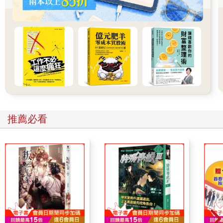
為外科醫師，第一次獨立操作機器人手術，卻在控制台上狂冒冷
汗，動作斷斷續續，速度慢到不行，不小心燒壞和切除許多身體
組織。手術團隊不發一語，氣氛相當凝重，人人面露難色。病人
最後的失血量是她導師的十倍，原本只需要三小時的手術，硬生
生拖到七小時。我在機器人手術室裡，親眼目睹一切，忍不住詢
問克莉絲汀的外科主任，我好奇這項新技術對醫師這一行的影
響。外科主任非常憂心，雖然美國還是有精通機器人的明星外科
醫師，但是絕大多數操作機器人的外科醫師手術實戰技能不足。
他說：「我的意思是，這些人根本做不來。從來沒有真正操作過
機器人，只有站在旁邊看別人做，看過電影，並不代表你就能當
演員。」
推薦必看
這引發我的關注。
然而，現在對機器人手術的需求正在瘋狂成長；很多醫院早就有
手術機器人，還硬逼克莉絲汀這樣的新人醫師上場，反正她遲早
得使用。二○一九年，《美國新聞與世界報導》（U.S. News &
World Report）和《連線》（Wired）獨立調查此事，結果發現機
器人手術培訓簡直就是「無法無天」，成果「糟糕透頂」。二○二
二年，全球頂尖工程雜誌《科技縱覽》（IEEE Spectrum）也得
出同樣的結論。許多人在接受機器人手術時，可能會遇到臨床訓
練不足、手術經驗不夠，甚至對操作控制台沒信心的醫師。