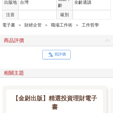
出版地
台灣
全齡適讀
立刻派上用場，後果就會不堪設想，因為我們使用智慧科技的方
齡
式，正在不知不覺傷害人類的能力。
注音
級別
潛在的威脅：追求生產力，卻打斷技能的核心
現在許多職場因為科技的介入，硬生生隔開資淺員工與資深員
電子書
＞
財經企管
＞
職場工作術
＞
工作哲學
工，也就是新人和專家。我們拚命追求生產力，卻打亂技能密碼
的核心，但是挑戰、複雜性和連結三者缺一不可。如果這些元素
商品評價
不完整，未來我們該如何學習與智慧機器共事？
大家經常問我：「機器人會不會搶走人類的工作？」答案很簡
單：「會。」目前最完整的研究顯示，企業每添購一台機器人，
寫評價
大約會取代三到六個工作機會。然而，有一個問題比失業更重
要：有多少工作，又有哪些工作正在改變？有一項長達四十多年
的研究，最後只發現一個規律，每當人類採用自動化或新技術，
相關主題
並沒有太多的工作消失。放到整體經濟來看，這些消失的工作根
本微不足道，可能也就幾萬個而已。但是有更多工作因應新技術
進行調整，這個數字恐怕是數千萬，甚至是幾億。因此這些人都
要掌握新的工作方式，才能穩定完成任務。沒錯，學習才是目前
最大的挑戰，因為工作模式改變了，這影響的是全球數十億人，
【金尉出版】精選投資理財電子
而變化的速度正在加快。
書
來看看克莉絲汀動手術的例子。她上次輪班是做傳統手術，後來