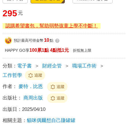
295
元
認購希望書包，幫助弱勢孩童上學不中斷！
10
預計最高可得金幣
點
?
100累1點 4點抵1元
HAPPY GO享
折抵無上限
分類：
電子書
＞
財經企管
＞
職場工作術
＞
工作哲學
追蹤
作者：
麥特．比恩
追蹤
出版社：
商周出版
追蹤
出版日：
2025/04/10
相關主題：
貓咪偶爾想自己賺罐罐