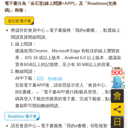
電子書分為「金石堂(線上閱讀+APP)」及「Readmoo(兌換
技能落差造成數兆美元損失
我來拆解一下：產業有需求，卻找不到人才，稱為技能落差
碼)」兩種：
（skills gap），最近有人估算，光是全球製造業，技能落差就造
成數兆美元損失，把這個數字乘以所有行業，虧損會更驚人：過
去三年來，美國經濟諮商局（Conference Board）調查企業執行
將儲存於會員中心→電子書服務「我的e書櫃」，點選線上
長最擔憂的問題，榜首始終是吸引和培養人才。對勞工來說，這
閱讀直接開啟閱讀。
也是頭號問題，根據二○二○年德勤（Deloitte）調查顯示，有四
線上閱讀：
五％受訪者擔心自己的技能在三年內就會不夠用。另一項LinkedIn
建議使用Chrome、Microsoft Edge 有較佳的線上瀏覽效
的調查顯示，高達九四％受訪者表示，只要公司願意重視員工的
果， iOS 16 或以上版本，Android 6.0 以上版本，建議裝
職業發展，就會選擇長期留任。
置有6GB以上的記憶體，至少有 30 MB以上的容量。
然而，我們因應這個問題的方式，似乎是在開倒車。二○二○年，
離線閱讀：
我們在技能發展投入的經費，有五千億美元都用在正式培訓，包
APP下載：
iOS
Android
括課堂學習、線上自學課程，或是近來的手機短影音。只有極少
安裝電子書APP後，請依照提示登入「會員中心」→「我
的資金，用來奠定我們最寶貴的技能，也就是無所不在的非正式
連結。原本資源就已經少得可憐，再加上我們對這種連結的理解
的E書櫃」→「電子書APP通行碼/載具管理」，取得通行
會
太落後，導致這一點資源也白白浪費了。
碼再登入下載您所購買的電子書。完成下載後，點選任一
為什麼會這樣？因為人工智慧的好處太誘人，這些系統放大專家
書籍即可開始離線閱讀。
員
的能力，帶來更好的成果。不然你試著說服那些資深記者、技師
或主管，讓那些實習生回來磨練，允許他們犯錯、拖慢效率。克
日
莉絲汀的故事及其他無數類似的例子，跨越各個產業、技術、時
請至會員中心→電子書服務「我的e書櫃」領取複製『兌換