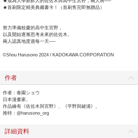
★成為大學新鮮人的佐佐木與高中生宮野，兩人將──
★首刷限定精美典藏書卡！（首刷售完即無贈品）
努力準備校慶的高中生宮野，
以及開始逐漸思考未來的佐佐木。
兩人認真地度過每一天──
©Shou Harusono 2024 / KADOKAWA CORPORATION
作者
作者：春園ショウ
日本漫畫家。
作品繪有《佐佐木與宮野》、《平野與鍵浦》。
推特：@harusono_org
詳細資料