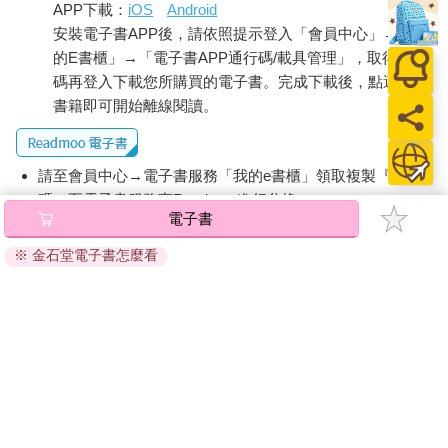
APP下載：
iOS
Android
安裝電子書APP後，請依照提示登入「會員中心」→「我
的E書櫃」→「電子書APP通行碼/載具管理」，取得通行
碼再登入下載您所購買的電子書。完成下載後，點選任一
書籍即可開始離線閱讀。
請至會員中心→電子書服務「我的e書櫃」領取複製『兌換
碼』至電子書服務商Readmoo進行兌換。
電子書
退換貨須知：
※ 金石堂電子書怎麼看
因版權保護，您在金石堂所購買的電子書僅能以金石堂專屬
的閱讀軟體開啟閱讀，無法以其他閱讀器或直接下載檔案。
依據「消費者保護法」第19條及行政院消費者保護處公告之
「通訊交易解除權合理例外情事適用準則」，非以有形媒介
提供之數位內容或一經提供即為完成之線上服務，經消費者
事先同意始提供。（如：電子書、電子雜誌、下載版軟體、
虛擬商品…等），
不受「網購服務需提供七日鑑賞期」的限
制
。為維護您的權益，建議您先使用「試閱」功能後再付款