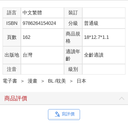
語言
中文繁體
裝訂
ISBN
9786264154024
分級
普通級
商品規
頁數
162
18*12.7*1.1
格
適讀年
出版地
台灣
全齡適讀
齡
注音
級別
電子書
＞
漫畫
＞
BL /耽美
＞
日本
商品評價
寫評價