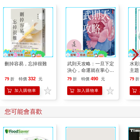
刪掉容易，忘掉很難
武則天攻略：一旦下定
水彩
決心，命運就在掌心！
主題
【作者親簽版】
點，
332
490
79
折
特價
元
79
折
特價
元
79
折
繪畫
加入購物車
加入購物車
您可能會喜歡