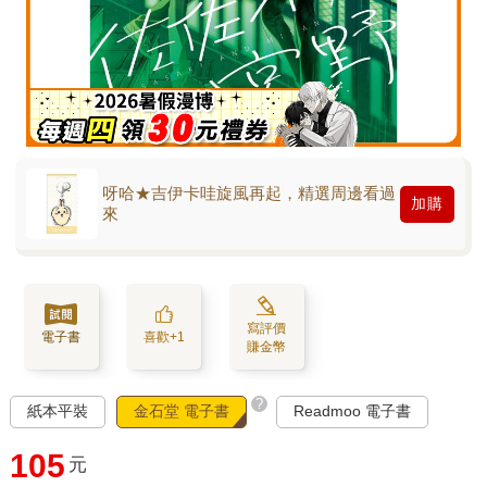
呀哈★吉伊卡哇旋風再起，精選周邊看過
加購
來
寫評價
電子書
喜歡+1
賺金幣
?
紙本平裝
金石堂 電子書
Readmoo 電子書
105
元