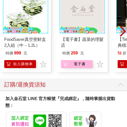
FoodSaver真空密鮮盒
【電子書】蔬菜的理髮
【T
2入組（中－1.2L）
店
典積
899
259
特價
元
特價
元
51
折
加入購物車
電子書
訂購/退換貨須知
加入金石堂 LINE 官方帳號『完成綁定』，隨時掌握出貨動
態：