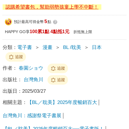
認購希望書包，幫助弱勢孩童上學不中斷！
5
預計最高可得金幣
點
?
100累1點 4點抵1元
HAPPY GO享
折抵無上限
分類：
電子書
＞
漫畫
＞
BL /耽美
＞
日本
追蹤
作者：
春園ショウ
追蹤
出版社：
台灣角川
追蹤
出版日：
2025/03/27
相關主題：
【BL／耽美】2025年度暢銷百大
台灣角川：感謝祭電子書展
【BL／耽美】2025年度暢銷百大──電子書版！