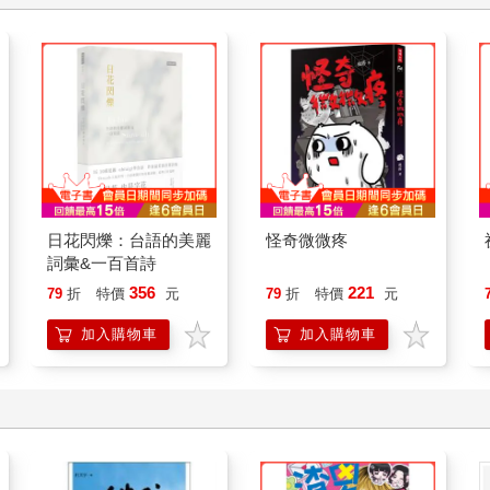
日花閃爍：台語的美麗
怪奇微微疼
詞彙&一百首詩
356
221
79
折
特價
元
79
折
特價
元
加入購物車
加入購物車