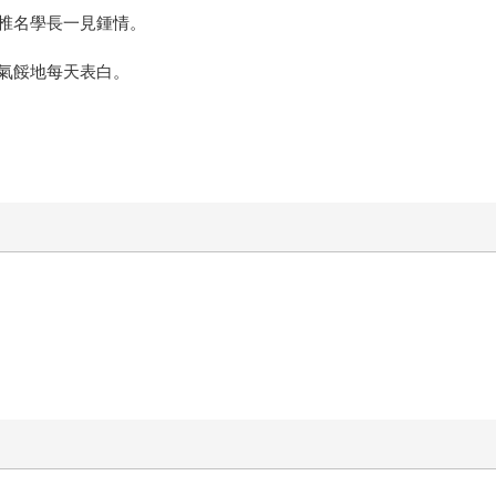
椎名學長一見鍾情。
氣餒地每天表白。