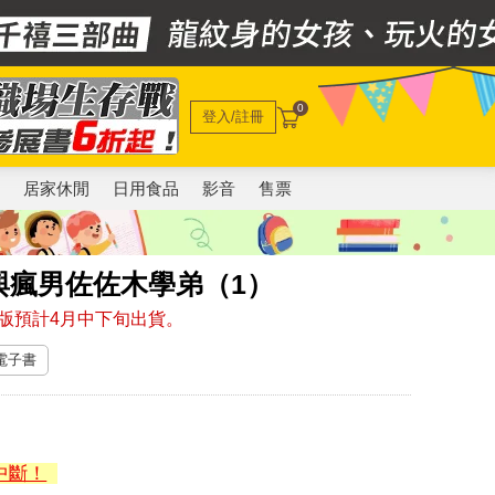
0
登入/註冊
電
居家休閒
日用食品
影音
售票
與瘋男佐佐木學弟（1）
版預計4月中下旬出貨。
 電子書
中斷！