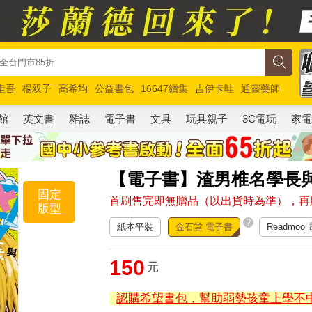
圭吾
楊双子
高希均
公益書包
16647續集
吉伊卡哇
通靈藥師
路邊攤新作
馬斯克
玩具總動員5
超慢跑
館
英文書
雜誌
電子書
文具
玩具親子
3C電玩
家
【電子書】渣男椎名學長
固定
首刷售完即無贈品（以出貨時為準），再
版型
?
紙本平裝
金石堂 電子書
Readmoo
150
元
認購希望書包，幫助弱勢孩童上學不