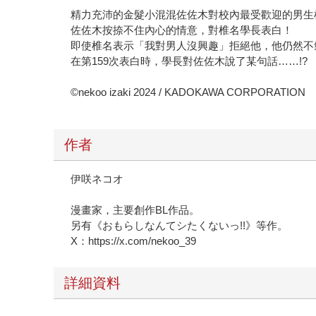
精力充沛的金髮小混混佐佐木對校內最受歡迎的男生
佐佐木按捺不住內心的情意，對椎名學長表白！
即使椎名表示「我對男人沒興趣」拒絕他，他仍然不
在第159次表白時，學長對佐佐木說了某句話……!?
©nekoo izaki 2024 / KADOKAWA CORPORATION
作者
伊咲ネコオ
漫畫家，主要創作BL作品。
另有《おもらしなんてシたくないっ!!》等作。
X：https://x.com/nekoo_39
詳細資料