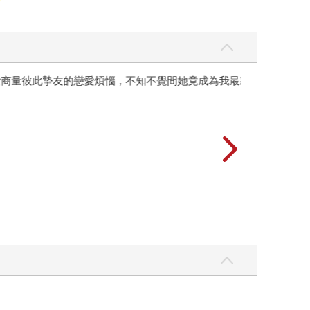
彼此摯友的戀愛煩惱，不知不覺間她竟成為我最親近
台灣角川2026