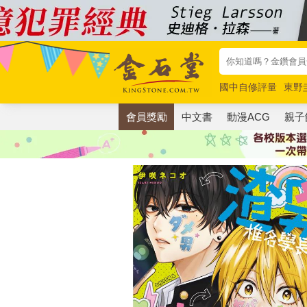
國中自修評量
東野
唯紅花綻放
奧德賽
會員獎勵
中文書
動漫ACG
親子