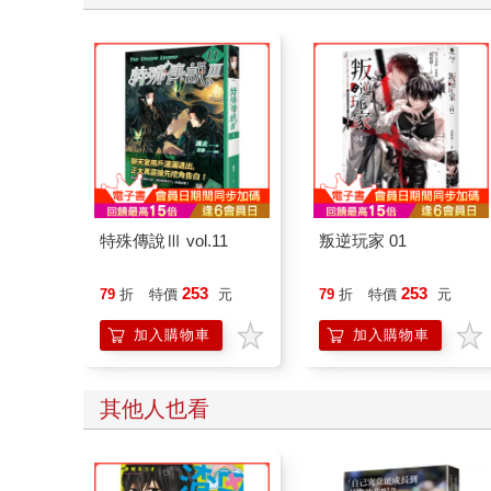
特殊傳說Ⅲ vol.11
叛逆玩家 01
253
253
79
折
特價
元
79
折
特價
元
加入購物車
加入購物車
其他人也看