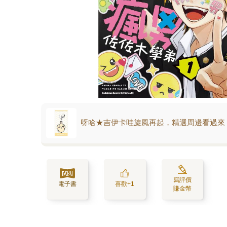
呀哈★吉伊卡哇旋風再起，精選周邊看過來
寫評價
電子書
喜歡+1
賺金幣