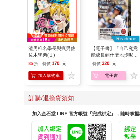
Readmoo
渣男椎名學長與瘋男佐
【電子書】「自己究竟
佐木學弟(１)
能成長到什麼地步呢？
我的答案是沒有極限」
170
320
85
折
特價
元
特價
元
加入購物車
電子書
訂購/退換貨須知
加入金石堂 LINE 官方帳號『完成綁定』，隨時掌