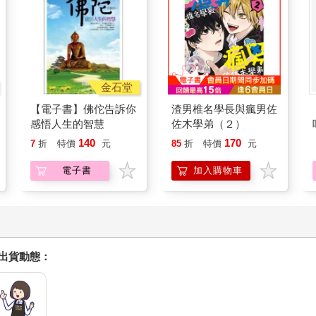
金石堂
【電子書】佛佗告訴你
渣男椎名學長與瘋男佐
感悟人生的智慧
佐木學弟（２）
140
170
7
折
特價
元
85
折
特價
元
電子書
加入購物車
握出貨動態：