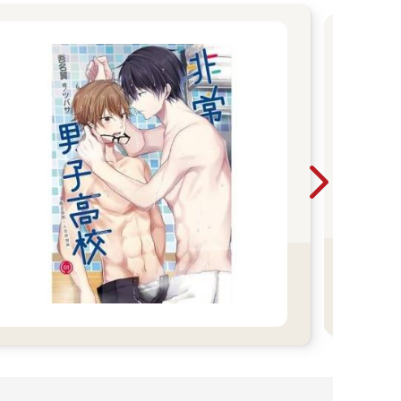
20
言觀
則的
焉的