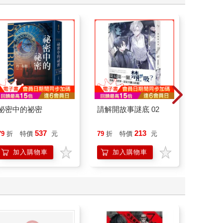
祕密中的祕密
請解開故事謎底 02
情緒價
把情緒
誰都能
537
213
79
折
特價
元
79
折
特價
元
79
折
加入購物車
加入購物車
加