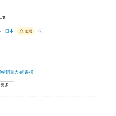
上限
＞
日本
追蹤
?
25暢銷百大-網書榜
看更多