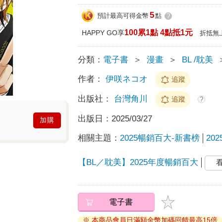
5
預計最高可得金幣
點
?
100累1點 4點抵1元
HAPPY GO享
折抵無
分類：
電子書
＞
漫畫
＞
BL /耽美
作者：
伊咲ネコオ
追蹤
出版社：
台灣角川
追蹤
?
出版日：
2025/03/27
加購
相關主題：
2025暢銷百大-新書榜
20
【BL／耽美】2025年度暢銷百大
電子書
※ 本商品會員日滿額金幣加碼回饋最高15倍