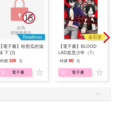
Readmoo
金石堂
【電子書】哈密瓜的滋
【電子書】BLOOD
【電子
味 下 (2)
LAD血意少年（7）
胸肉
105
80
23
特價
元
特價
元
特價
電子書
電子書