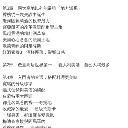
第3章 兩大產地以外的最強「地方派系」
香檳從一次失誤中誕生
隆河區葡萄酒的投資潛力
羅亞爾河的改革派讓配角變主角
風起雲湧的粉紅酒革命
美國心心念念的法國土地
歌德青睞的阿爾薩斯
紅酒素養3 酒杯厚薄，影響口感
第2部 產量高居世界第一──義大利美酒，自己人喝最多
第4章 入門者的首選，搭配料理更美味
寬鬆的分級標準
義式佳餚與美酒的絕配
皮蒙特兩大巨頭
都是名氣惹的禍──奇揚地
收藏家的最愛──超級托斯卡
一場蟲害，卻讓麻雀變鳳凰
梅迪奇家族與阿馬羅內
香檳的勁敵──法蘭契柯達