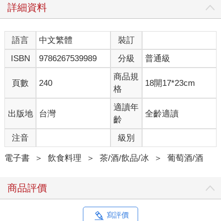
布根地只簡單的將葡萄園分為四個等級，按照順序為特級
詳細資料
（Grand Crus）、一級（Premier Crus）、村莊級
（Communal，指葡萄園的村鎮）與地區級（Regional，指葡萄園
的區域）等4個等級。
語言
中文繁體
裝訂
特級葡萄園如字面所示，就是最高等級的葡萄園。這是羅曼尼‧康
ISBN
9786267539989
分級
普通級
帝或蒙哈榭等部分國際知名的葡萄產區才有的殊榮。而且，面積
僅約整個布根地的1.5％。
商品規
特級葡萄園所釀造的葡萄酒，會在標籤的AOC上註明葡萄園的名
頁數
240
18開17*23cm
格
稱。
例如羅曼尼‧康帝是葡萄園與釀酒廠的名稱， 所以標籤上是
適讀年
出版地
台灣
全齡適讀
「Appellation Romanée-Conti Contrôlée 」。
齡
總之，能夠使用羅曼尼‧康帝葡萄園這個名稱的，只有「羅曼尼‧康
帝的酒坊」（Domaine de la Romanée-Conti，俗稱DRC），這是
注音
級別
代表該葡萄園被獨家壟斷，通常酒莊會寫上Monopole 字樣。物以
稀為貴，於是價格便水漲船高。
電子書
＞
飲食料理
＞
茶/酒/飲品/冰
＞
葡萄酒/酒
一級葡萄園雖然在評比制度中名列第二，但不代表品質無法與特
級相比。
商品評價
布根地最著名的釀酒師是已故的亨利‧賈葉（Henri Jayer），其實
他所經營的酒坊屬於一級葡萄園。而他的克羅‧帕宏圖（Cros-
Parantoux）也是在馮內‧侯瑪內（Vosne-Romanée）村中的一級
寫評價