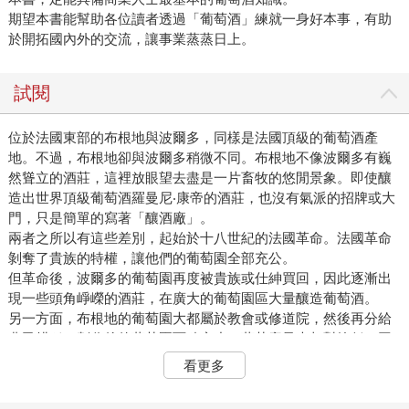
期望本書能幫助各位讀者透過「葡萄酒」練就一身好本事，有助
於開拓國內外的交流，讓事業蒸蒸日上。
試閱
位於法國東部的布根地與波爾多，同樣是法國頂級的葡萄酒產
地。不過，布根地卻與波爾多稍微不同。布根地不像波爾多有巍
然聳立的酒莊，這裡放眼望去盡是一片畜牧的悠閒景象。即使釀
造出世界頂級葡萄酒羅曼尼‧康帝的酒莊，也沒有氣派的招牌或大
門，只是簡單的寫著「釀酒廠」。
兩者之所以有這些差別，起始於十八世紀的法國革命。法國革命
剝奪了貴族的特權，讓他們的葡萄園全部充公。
但革命後，波爾多的葡萄園再度被貴族或仕紳買回，因此逐漸出
現一些頭角崢嶸的酒莊，在廣大的葡萄園區大量釀造葡萄酒。
另一方面，布根地的葡萄園大都屬於教會或修道院，然後再分給
農民耕種。劃分後的葡萄園面積窄小，葡萄產量也相對較低。因
此，不需要像波爾多那樣大型的酒莊。
看更多
布根地因為這些歷史因素，而缺乏氣派豪華的酒莊，因此沒有必
要仿照波爾多根據產區評比酒莊的等級。