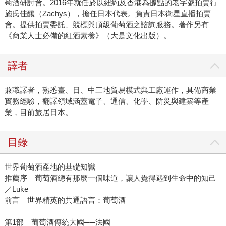
萄酒研討會。2016年就任於以紐約及香港為據點的老字號拍賣行
施氏佳釀（Zachys），擔任日本代表。負責日本衛星直播拍賣
會。提供拍賣委託、競標與頂級葡萄酒之諮詢服務。著作另有
《商業人士必備的紅酒素養》（大是文化出版）。
譯者
兼職譯者，熟悉臺、日、中三地貿易模式與工廠運作，具備商業
實務經驗，翻譯領域涵蓋電子、通信、化學、防災與建築等產
業，目前旅居日本。
目錄
世界葡萄酒產地的基礎知識
推薦序 葡萄酒總有那麼一個味道，讓人覺得遇到生命中的知己
／Luke
前言 世界精英的共通語言：葡萄酒
第1部 葡萄酒傳統大國──法國