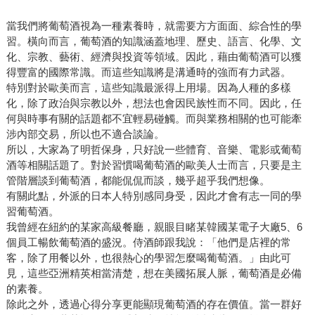
當我們將葡萄酒視為一種素養時，就需要方方面面、綜合性的學
習。橫向而言，葡萄酒的知識涵蓋地理、歷史、語言、化學、文
化、宗教、藝術、經濟與投資等領域。因此，藉由葡萄酒可以獲
得豐富的國際常識。而這些知識將是溝通時的強而有力武器。
特別對於歐美而言，這些知識最派得上用場。因為人種的多樣
化，除了政治與宗教以外，想法也會因民族性而不同。因此，任
何與時事有關的話題都不宜輕易碰觸。而與業務相關的也可能牽
涉內部交易，所以也不適合談論。
所以，大家為了明哲保身，只好說一些體育、音樂、電影或葡萄
酒等相關話題了。對於習慣喝葡萄酒的歐美人士而言，只要是主
管階層談到葡萄酒，都能侃侃而談，幾乎超乎我們想像。
有關此點，外派的日本人特別感同身受，因此才會有志一同的學
習葡萄酒。
我曾經在紐約的某家高級餐廳，親眼目睹某韓國某電子大廠5、6
個員工暢飲葡萄酒的盛況。侍酒師跟我說：「他們是店裡的常
客，除了用餐以外，也很熱心的學習怎麼喝葡萄酒。」由此可
見，這些亞洲精英相當清楚，想在美國拓展人脈，葡萄酒是必備
的素養。
除此之外，透過心得分享更能顯現葡萄酒的存在價值。當一群好