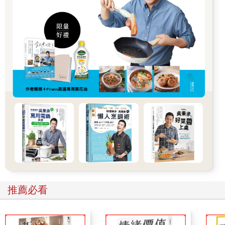
量，已經與法國或義大利並駕齊驅，成為一個葡萄酒大國。
西班牙有歐洲各國欽羨的日照量，所以過去釀造的葡萄酒酒精濃
度較高、單寧成分較濃（按：葡萄酒的酒精是從葡萄的糖分轉換
而來，日照決定了糖分集中度，進而影響釀成葡萄酒酒精濃
度）。為了突顯這個特色，西班牙習慣在釀造過程中，加入在法
國、德國等陰涼地區所生產味道較弱的葡萄酒，以製成適合長期
儲藏、行銷海外的葡萄酒。
這種西班牙式活力充沛的釀酒傳統，至今仍然脈脈相傳。
例如雪莉酒（按：Sherry，僅雪莉三角洲生產可冠名）就是安達
魯西亞（Andalucía）自治區的名產，不僅是西班牙傳統的葡萄
酒，也是世界三大加烈（按：加強酒精濃度）葡萄酒之一。雪莉
酒加入酒精濃度較高的白蘭地之後，可以提高葡萄酒的糖分與酒
精濃度（按：15％至22％），產生香醇的口感。因此，可以配合
TPO作為飯前酒、飯後酒或雞尾酒等，提供各種不同的樂趣。
另外兩個知名的加烈葡萄酒，是葡萄牙釀造的馬德拉酒
（Madeira）以及波特酒（Port Wine）。這些酒之所以要提高酒
精濃度，是因為葡萄牙或安達魯西亞地區氣候炎熱，為了防止葡
推薦必看
萄酒氧化或變質所採取的應變方法。
日本的西班牙酒館常有桑格莉亞（sangría）調酒，也是西班牙或
葡萄牙的特有喝法——將水果或香草浸泡在葡萄酒（按：即加味