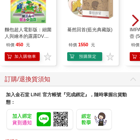
（Termanthia），都是其中之一（見圖5-1）。
尤尼科因為產量稀少而成為拍賣會中的熱門酒款。特別是1962年
產的葡萄酒隨著熟成，身價更是年年高漲。2012年，尤尼科榮獲
派克的大弟子尼爾‧馬丁（Neale Martin）百分的評比時，他甚至
稱讚：「這絕對是世上最棒的西班牙葡萄酒。」另外，帝曼希亞
麵包超人電影版：細菌
驀然回首(藍光典藏版)
IM
也在2004年，榮獲葡萄酒評鑑雜誌《葡萄酒代言人》）Wine
人與繪本的露露DVD-
壺 (
Advocate）百分滿點的殊榮，甚至成為社會討論的話題。
平裝版
IMU
450
1550
特價
元
特價
元
特價
西班牙特有的氣泡酒卡瓦（Cava）也是世界聞名的西班牙葡萄酒
之一。將近95％的卡瓦在加泰隆尼亞（Catalonia）區釀製，而且
加入購物車
預購限定
與法國的香檳一樣採用瓶內兩次發酵。
所謂二次發酵並不是指在酒槽內進行發酵或加入碳酸，而是一種
耗時費事的製程。也就是在小心翼翼的步驟下，才能製造出細緻
訂購/退換貨須知
的氣泡。
目前，卡瓦氣泡酒的銷售量（臺灣參考售價新臺幣500元至600元
加入金石堂 LINE 官方帳號『完成綁定』，隨時掌握出貨動
／瓶）每年約有兩億瓶，再加上部分釀造廠堅持量少質精的經營
態：
模式，因此不管在質或量上，都對香檳產生威脅。
此外，1990年代後半，西班牙出現嶄新型態的葡萄酒，如義大利
的超級托斯卡尼或巴羅洛男孩一樣，西班牙也有頂級西班牙
（Premium Spanish）或現代西班牙（modern Spain）等。新興
的酒莊透過時髦的標籤下呈現經典形象，並且在評論家的推崇下
華麗登場。