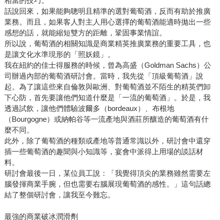
相當的技巧。
話說回來，如果能夠聰明且精準的選對葡萄酒，反而有助於推廣
業務。而且，如果客人對主人用心選擇的葡萄酒能適時拋出一些
感想的話，就能縮短雙方的距離，鞏固事業情誼。
所以說，葡萄酒的相關知識是商業精英推廣業務的重要工具，也
是讓文化水準現形的「照妖鏡」。
我在紐約的佳士得服務的時候，曾為高盛（Goldman Sachs）公
司辦過內部的葡萄酒研討會。當時，我先從「頂級葡萄酒」說
起。為了讓這些來自倫敦與歐洲、對葡萄酒並不陌生的精英們卸
下心防，首先要讓他們知道什麼是「一流的葡萄酒」。於是，我
透過試飲，讓他們體驗波爾多（bordeaux）、布根地
（Bourgogne）或納帕谷等一流產地與酒莊所釀造的葡萄酒有什
麼不同。
此外，除了葡萄酒的種類或產地等普通常識以外，研討會中還穿
插一些葡萄酒的趣聞與小知識等，宴會中派得上用場的談話材
料。
研討會最後一日，某位員工說：「我覺得頂尖的業務雖然需要左
腦發揮商業手腕，但也需要右腦展現葡萄酒的感性。」這句話總
結了整個研討會，讓我至今難忘。
最強的商業破冰潤滑劑