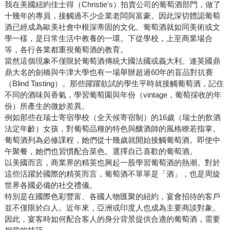
我在美國紐約佳士得（Christie's）拍賣公司的葡萄酒部門，做了
十幾年的專員，接觸過不少企業老闆與富豪。因此深切體認葡萄
酒已經成為歐美社會中根深蒂固的文化。葡萄酒就如同美術或文
學一樣，是日常生活中教養的一環。下從學校，上至商業場合
等，各行各業都重視葡萄酒的教育。
當然這個現象不僅限於葡萄酒傳統大國法國或義大利。連英國鼎
鼎大名的劍橋與牛津大學也有一場舉辦超過60年的盲品對抗賽
（Blind Tasting）。那些躍躍欲試的學生平時就接觸葡萄酒，記住
不同的酒味與香氣，學習葡萄園與年份（vintage，葡萄採收的年
份）所產生的微妙差異。
例如那些在瑞士寄宿學校（全天候寄宿制）的16歲（瑞士的飲酒
法定年齡）女孩，對葡萄品種的特色與釀酒師的風格瞭若指掌。
葡萄酒列為必修課程，她們從十幾歲就開始接觸葡萄酒。即使中
午聚餐，她們也習慣配合菜色。選擇自己喜歡的葡萄酒。
以美國而言，商業界的精英也興起一股學習葡萄酒的熱潮。對於
這些活躍於國際的精英而言，葡萄酒不單單是「酒」，也是周旋
世界各國必備的社交禮儀。
特別是在國際色彩豐富、各國人物匯聚的紐約，宴會招待的客戶
並不僅限於白人。近年來，亞洲或印度人也成為主要商談對象。
因此，宴客時如何配合客人的身分背景提供合適的葡萄酒，需要