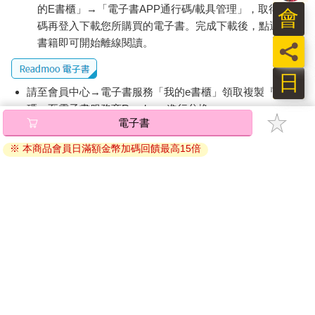
記住的名稱：逐粒枯萄精選貴腐酒（Trockenbeerenauslese）。
的E書櫃」→「電子書APP通行碼/載具管理」，取得通行
會
大部分的業者一致以為，像天書一般難讀、難懂的標示，才是阻
碼再登入下載您所購買的電子書。完成下載後，點選任一
礙德國葡萄酒打開國際市場的主因。
書籍即可開始離線閱讀。
員
除此之外，目前德國葡萄酒雖有四分之一銷往美國，但在過去，
紐約店鋪裡的德國葡萄酒卻乏人問津。這是因為在紐約從事酒類
日
交易的，多為猶太人。就歷史背景而言，當時抗拒德國葡萄酒進
請至會員中心→電子書服務「我的e書櫃」領取複製『兌換
口也是其來有自。
碼』至電子書服務商Readmoo進行兌換。
拗口的酒名、缺乏親切感與歷史背景，都讓德國葡萄酒處於劣
電子書
勢，於是打造不出聞名世界的品牌。
退換貨須知：
話說回來，根據2018年8月的資料顯示，其實德國有166款葡萄酒
※ 本商品會員日滿額金幣加碼回饋最高15倍
因版權保護，您在金石堂所購買的電子書僅能以金石堂專屬
曾經榮獲派克98點以上的評分，可見其品質絕對精良。
的閱讀軟體開啟閱讀，無法以其他閱讀器或直接下載檔案。
德國是世上最北的葡萄酒產地，陰涼的氣候與土壤的性質釀造出
依據「消費者保護法」第19條及行政院消費者保護處公告之
來白葡萄酒以乾型為主。陰涼的環境降低了葡萄的糖分，因此酒
「通訊交易解除權合理例外情事適用準則」，非以有形媒介
精濃度較低也是德國葡萄酒的特色之一。
提供之數位內容或一經提供即為完成之線上服務，經消費者
德國的葡萄品種以麗絲玲為主，種植面積高居全球的60％。新世
事先同意始提供。（如：電子書、電子雜誌、下載版軟體、
界之所以開始種植麗絲玲，其實也是因為德國移民的緣故。紐約
虛擬商品…等），
不受「網購服務需提供七日鑑賞期」的限
州北方的哈德遜河谷（THudson Valley）自從湧入德國移民以
後，便開始種植麗絲玲。哈德遜河谷目前已成為美國最大的麗絲
制
。為維護您的權益，建議您先使用「試閱」功能後再付款
玲葡萄產區。
購買。
此外，德國的冰酒（ice wine）世界聞名。這款甜點酒（dessert
wine）稀罕珍貴，其他國家難以模仿。