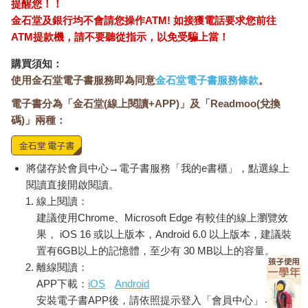
提醒您！！
這些酒莊都不拘泥於當地的葡萄品種，堅持釀造量少質佳的葡萄
金石堂及銀行均不會請您操作ATM! 如接獲電話要求您前往
酒。在大量生產且葡萄酒強韌的西班牙中，掀起一股新浪潮。
ATM提款機，請不要聽從指示，以免受騙上當！
特別是最近受到各界矚目的，於加泰隆尼亞的普里奧拉
（Priorat）所釀造的葡萄酒。普里奧拉邊臨法國，本來就是一個
購買須知：
繁榮的葡萄酒產地，但在19世紀卻因為蟲害而讓葡萄園一夜之間
使用金石堂電子書服務即為同意
金石堂電子書服務條款
。
全軍覆沒。
普里奧拉雖然因此消沉了一段時日，但適合種植葡萄的優渥土
電子書分為「金石堂(線上閱讀+APP)」及「Readmoo(兌換
壤，仍吸引不少釀酒廠回歸，於是重建往日榮光。這些廠家將法
碼)」兩種：
國與當地固有品種混釀，創造出傳統與創新兼具的全新風格。
嶄新的普里奧拉葡萄酒獲得評論家的一致好評，目前的38號甚至
榮獲派克98到100分的評比。
將儲存於會員中心→電子書服務「我的e書櫃」，點選線上
閱讀直接開啟閱讀。
德國的冰酒
線上閱讀：
建議使用Chrome、Microsoft Edge 有較佳的線上瀏覽效
在日本1980年代的泡沫經濟期，只要提起葡萄酒絕對非德國酒莫
果， iOS 16 或以上版本，Android 6.0 以上版本，建議裝
選。雖然當時日本進口一堆甜膩、便宜的德國貨，但之後又一面
置有6GB以上的記憶體，至少有 30 MB以上的容量。
倒的偏向法國，德國葡萄酒的影響就越來越小。德國葡萄酒之所
以無法受到日本市場青睞，除了味道太甜膩以外，還牽扯到它的
離線閱讀：
「難言之隱」。
APP下載：
iOS
Android
德國葡萄酒根據甜味區分等級，其中，最甜的品種有個讓人很難
安裝電子書APP後，請依照提示登入「會員中心」→「我