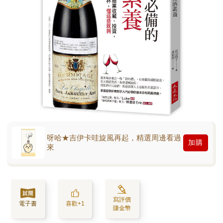
呀哈★吉伊卡哇旋風再起，精選周邊看過
加購
來
寫評價
電子書
喜歡+1
賺金幣