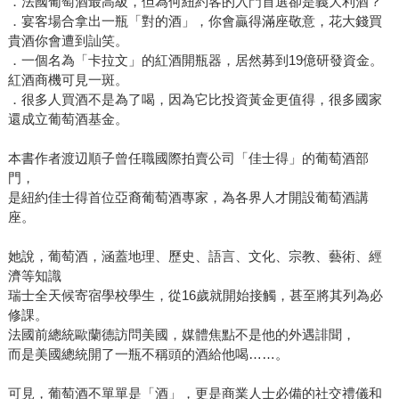
．法國葡萄酒最高級，但為何紐約客的入門首選卻是義大利酒？
．宴客場合拿出一瓶「對的酒」，你會贏得滿座敬意，花大錢買
貴酒你會遭到訕笑。
．一個名為「卡拉文」的紅酒開瓶器，居然募到19億研發資金。
紅酒商機可見一斑。
．很多人買酒不是為了喝，因為它比投資黃金更值得，很多國家
還成立葡萄酒基金。
本書作者渡辺順子曾任職國際拍賣公司「佳士得」的葡萄酒部
門，
是紐約佳士得首位亞裔葡萄酒專家，為各界人才開設葡萄酒講
座。
她說，葡萄酒，涵蓋地理、歷史、語言、文化、宗教、藝術、經
濟等知識
瑞士全天候寄宿學校學生，從16歲就開始接觸，甚至將其列為必
修課。
法國前總統歐蘭德訪問美國，媒體焦點不是他的外遇誹聞，
而是美國總統開了一瓶不稱頭的酒給他喝……。
可見，葡萄酒不單單是「酒」，更是商業人士必備的社交禮儀和