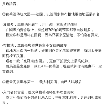
共通語言。
◎葡萄酒傳統大國──法國，以波爾多和布根地兩個地區最有名
‧波爾多，高級的同義字，用「箱」來囤貨也值得
在國際拍賣會場上，有超過70%的葡萄酒都來自波爾多，
投資客都是用箱在囤貨，因為只要來歷清楚，不怕沒有買家。
‧布根地，拿破崙與舉世最富小女孩的最愛
這地方出產的一款酒，好喝到作者的老闆親嘗後，就因太美味
而從椅子跌落。
還有一款「克羅‧帕宏圖」，更創下拍賣史上最高紀錄。
白馬酒莊出產的一款1947年葡萄酒，現在就算你有錢也不一定
買得到。
◎產量高居世界第一──義大利美酒，自己人喝最多
‧入門者的首選，義大利葡萄酒搭配料理更美味
義大利葡萄酒不強烈且易入口，搭配當地料理，更達到相成效
果，