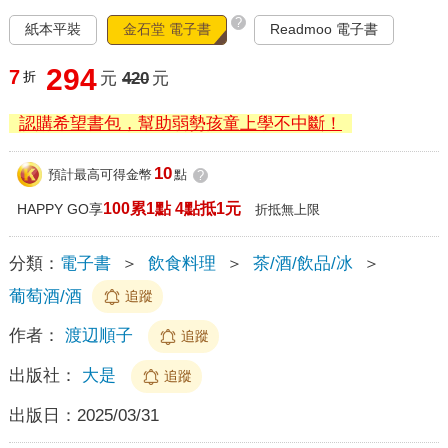
?
紙本平裝
金石堂 電子書
Readmoo 電子書
294
7
折
元
420
元
認購希望書包，幫助弱勢孩童上學不中斷！
10
預計最高可得金幣
點
?
100累1點 4點抵1元
HAPPY GO享
折抵無上限
分類：
電子書
＞
飲食料理
＞
茶/酒/飲品/冰
＞
葡萄酒/酒
追蹤
作者：
渡辺順子
追蹤
出版社：
大是
追蹤
出版日：
2025/03/31