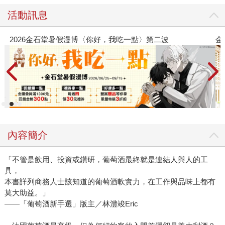
活動訊息
2026金石堂暑假漫博〈你好，我吃一點〉第二波
金
內容簡介
「不管是飲用、投資或鑽研，葡萄酒最終就是連結人與人的工
具，
本書詳列商務人士該知道的葡萄酒軟實力，在工作與品味上都有
莫大助益。」
——「葡萄酒新手選」版主／林澧竣Eric