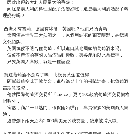
因此出現義大利人民最大的爭議：
到底是義大利的料理因配了酒變好吃，還是義大利的酒配了料
理變好喝？
‧西班牙有雪莉、德國有冰酒，英國呢？他們只負責喝
雪莉酒是世界三大烈酒之一，冰酒用結凍的葡萄釀製，是德國
文化招牌。
英國氣候不適合種葡萄，所以進口其他國家的葡萄酒來喝。
偏偏不產酒的英國人品酒品到極致，讓各產地以此為標準，
只要英國人喜歡，就是一種認證。
‧買進葡萄酒不是為了喝，比投資黃金還值得
阿聯酋航空花五億美金，進行為期十年的採購計畫，把葡萄酒
當期貨投資，
倫敦國際葡萄酒交易所「Liv-ex」更將100款的葡萄酒交易價格
指數化，
當然，商品一旦熱門，假貨開始橫行，專賣假酒的美國商人魯
迪，
還曾創下兩天之內2,600萬美元的成交量，後來被捕入獄。
本書更提供所有新手入門必學的基本功和商業禮儀，像是：