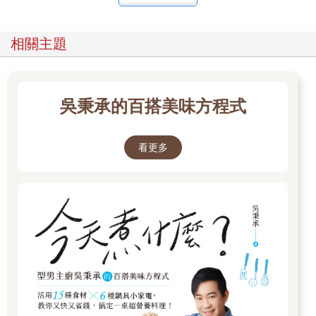
葡萄園釀造的。
一級葡萄園的標示的是「村名＋ ler Cru（Premier Cru）＋葡萄
園」，另外，使用多種一級葡萄時，不需註明葡萄園。舉例來
相關主題
說，在馮內‧侯瑪內一級葡萄園所釀造的葡萄酒，就是
「Appellation Vosne-Romanée Premier Cru Contrôlée 」。
而第三等的村莊級（村名）所釀的葡萄酒，只能採用同一個村莊
的葡萄，要注意的是，即使同一村莊，如果品質不符規格，也不
吳秉承的百搭美味方程式
能冠上該村莊的名稱。這個等級的葡萄酒以整個「村莊」作為標
準，因此只要是同一個村莊釀製，即使葡萄的來源不同也無所
謂。葡萄酒標籤上須註明「村名」，例如馮內‧侯瑪內村的村莊級
看更多
葡萄酒，標示為「Appellation Vosne-Romanée Contrôlée 」。
最低等的地區級（地名）所規範的範圍最廣，涵蓋整個布根地地
區，酒瓶標籤上標示「Appellation Bourgogne Contrôlée 」。
翻轉形象，由黑轉紅
西班牙的葡萄酒產量位居世界第三，跟法國或義大利一樣，自古
釀造葡萄酒為生。
西班牙有寬廣的土地與充沛的陽光，從西元前就開始種植葡萄。
西班牙從古希臘人手中學會怎麼釀造葡萄酒，再學習羅馬帝國釀
酒技術，以提高品質，現在西班牙的葡萄種植面積或葡萄酒產