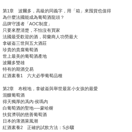
第1章 波爾多，高級的同義字，用「箱」來囤貨也值得
為什麼法國能成為葡萄酒龍頭？
品牌守護者「AOC制度」
只要來歷清楚，不怕沒有買家
法國最受歡迎的酒，荷蘭商人功勞最大
拿破崙三世與五大酒莊
珍貴的貴腐葡萄酒
世上最美的葡萄酒產地
波爾多雙雄
特有的期酒交易
紅酒素養1 六大必學葡萄品種
第2章 布根地，拿破崙與舉世最富小女孩的最愛
混釀葡萄酒
得天獨厚的馮內‧侯瑪內
白葡萄酒的聖地──蒙哈榭
扶貧濟弱的慈善葡萄酒
日本的薄酒萊風潮
紅酒素養2 正確的試飲方法：S步驟