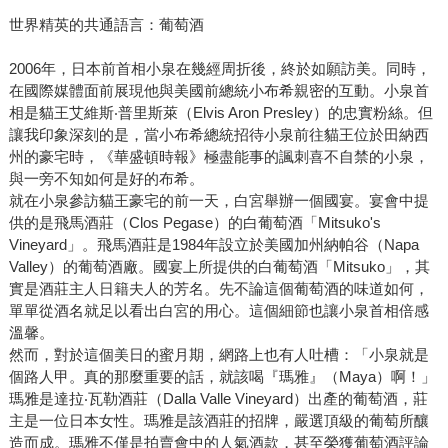
世界精英的共通語言：葡萄酒
2006年，日本前首相小泉在幾經周折後，終於如願訪美。同時，
在國際媒體面前展現他與美國前總統小布希親密的互動。小泉首
相是貓王艾維斯‧普里斯萊（Elvis Aron Presley）的忠實粉絲。但
讓我印象深刻的是，當小布希總統招待小泉前往貓王位於田納西
州的豪宅時，《華盛頓時報》極盡能事的諷刺喜不自禁的小泉，
與一旁不知如何是好的布希。
就在小泉參訪貓王豪宅的前一天，白宮舉辦一個國宴。宴會中提
供的是飛馬酒莊（Clos Pegase）的白葡萄酒「Mitsuko's
Vineyard」。飛馬酒莊是1984年設立於美國加州納帕谷（Napa
Valley）的葡萄酒廠。國宴上所提供的白葡萄酒「Mitsuko」，其
實是酒莊主人日籍夫人的芳名。先不論這個葡萄酒的味道如何，
單單從酒名就足以看出白宮的用心。這個細節也讓小泉首相倍感
溫馨。
然而，對於這個美日的蜜月期，網路上也有人吐槽：「小泉就是
個路人甲。真的那麼重要的話，就該喝『瑪雅』（Maya）啊！」
瑪雅是達拉‧瓦勒酒莊（Dalla Valle Vineyard）出產的葡萄酒，莊
主是一位日本女性。瑪雅是該酒莊的招牌，嚴選頂級的葡萄所釀
造而成。瑪雅不僅是拍賣會中的人氣酒款，甚至榮獲葡萄酒評論