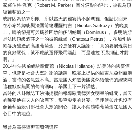
家羅伯特‧派克（Robert M. Parker）百分滿點的評比，被視為頂
級葡萄酒之一。
或許因為預算所限，所以當天的國宴請不起瑪雅。但話說回來，
在小布希總統與法國前總理薩柯吉（Nicolas Sarközy）的晚宴
上，喝的卻是可與瑪雅匹敵的多明納斯（Dominus）。多明納斯
是法國頂級酒莊之一的彼德綠堡（Chateau Petrus），在加州納
帕谷所釀造的高級葡萄酒。於是便有人議論：「真的要展現美日
的良好關係，就不應該選擇飛馬酒莊，而是達拉‧瓦勒酒莊才對
啊。」
2014年法國前總統歐蘭德（Nicolas Hollande）訪美時的國宴酒
單，也曾是社會大眾討論的話題。晚宴上提供的維吉尼亞州氣泡
酒，當時的名氣並不高。當法國人知道美國竟然給他們的總統喝
這種默默無聞的葡萄酒時，舉國上下一片譁然。
當時的八卦雜誌正沸沸揚揚的報導歐蘭德與女明星的緋聞，當天
的晚宴他在夫人的缺席下，形單影隻的赴宴。但即使如此也沒有
像葡萄酒般引起社會大眾的關心。讓人不禁感嘆葡萄酒在法國人
心目中的地位。
我曾為高盛舉辦葡萄酒講座