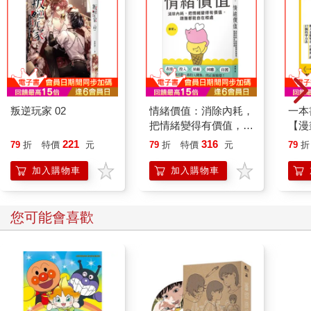
酒，aromatised wine）—只不過當地習慣熱飲。
桑格莉亞酒原本是一種廢物利用的概念，透過加工讓風味欠佳的
葡萄酒起死回生。最近，更流行在葡萄酒裡加上一些水果或果汁
調製成雞尾酒。
西班牙雖然有這些獨具特色的葡萄酒，但國內的情勢不穩定，導
致釀酒業長期低迷。不可否認的，品質就是落後於法國與義大
利。與之相比，西班牙缺乏代表性的酒莊也是不爭的事實。
叛逆玩家 02
情緒價值：消除內耗，
一本
即便如此，西班牙還是有幾個鮮為人知的優秀酒莊。例如，1879
把情緒變得有價值，跟
【漫
年成立的庫尼（Cune）酒莊，這裡釀造的葡萄酒就是西班牙的珍
誰都能自在相處
行動
品。對於葡萄酒的品質，西班牙也如同布根地一樣依土地區分等
221
316
79
折
特價
元
79
折
特價
元
79
折
開關
級，有嚴格的規定。而庫尼酒莊在最高等級「DOCa」
「行
加入購物車
加入購物車
（Denominacion de Origen Calificada）的利奧哈（Rioja）土地
學方
上，擁有自家的葡萄園。
特別是2013年，當庫尼至尊特級陳釀（Cune Imperial Gran
您可能會喜歡
Reserva）榮獲美國《葡萄酒鑑賞家》的年度葡萄酒時，立即在
美國的葡萄酒商店銷售一空。
近年來，即使是比DOCa低一等級的DO（Denominacion de
Origen）也有一些不錯的葡萄酒。舉個例子，如1864年在DO產地
設立的貝加‧西西里酒莊（Vega Sicilia）推出的尤尼科
（UNICO），與努曼西亞酒莊（Numanthia）推出的帝曼希亞