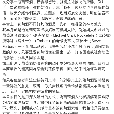
友分享一瓶葡萄酒，抒發感想時，就能拉近彼此的距離。例如，
「下次來嚐嚐那一種葡萄酒」，或「我有一位朋友也喜歡喝葡萄
酒，改天介紹你們認識」之類的，逐漸拓展交友圈。即使語言不
通，葡萄酒也能做為共通語言，縮短彼此的距離。
事實上，葡萄酒不同於其他酒品，具有一種凝聚的神奇魅力。
我本身就是透過葡萄酒成功拓展商機與人脈。例如與大名鼎鼎的
葡萄酒收藏家麥可‧洛克斐勒（Michael Clark Rockefeller）或與經
濟雜誌《富比士》（Forbes）的老板史蒂夫‧富比士（Steve
Forbes）一同參加品酒會。這些對我們小老百姓而言，如同雲端
般的人物，只要透過葡萄酒便能圍坐一起，打破國籍或社會地位
的藩籬，分享共同的興趣。
如上所述，葡萄酒扮演商業的潤滑劑與拓展人脈的功能。目前日
本商業界的精英因為察覺到這個事實，而紛紛學習如何喝葡萄
酒。
如果各位讀者與這些精英同桌時，能對餐桌上的葡萄酒適時發表
一些得體的意見，或者由你負責挑選的葡萄酒都能讓大家滿意的
話，我想一定能夠增進彼此的關係。
本書的目的是用深入淺出的方式，為葡萄酒入門者講解這個國際
公認的最強商業工具。書中除了葡萄酒的基礎知識以外，還穿插
不少歷史、趣聞或小知識等基本的葡萄酒素養。我相信只要讀完
本書，定能具備商業人士最基本的葡萄酒知識。