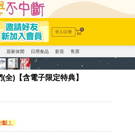
0
登入/註冊
電
居家休閒
日用食品
影音
售票
(全)【含電子限定特典】
中斷！