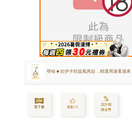
呀哈★吉伊卡哇旋風再起，精選周邊看過來
寫評價
電子書
喜歡+1
賺金幣