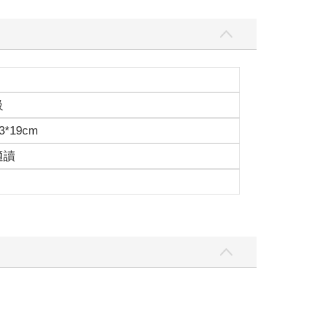
級
3*19cm
適讀