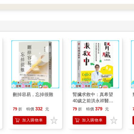
刪掉容易，忘掉很難
腎臟求救中：真希望
40歲之前洪永祥醫師
就告訴我這些事
332
379
79
折
特價
元
79
折
特價
元
加入購物車
加入購物車