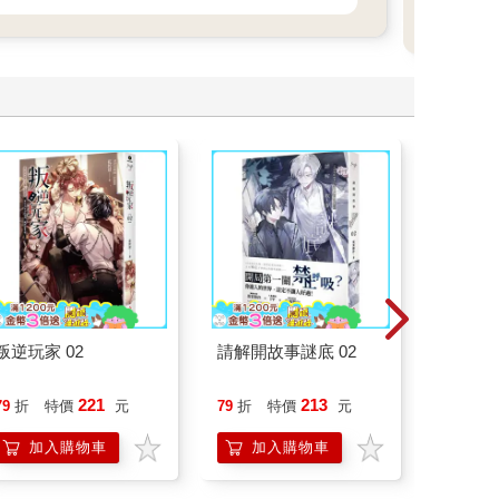
異世
推出
一次
年代
畫世
叛逆玩家 02
請解開故事謎底 02
如果歷
(15)
貓漫畫
221
213
79
折
特價
元
79
折
特價
元
79
折
加入購物車
加入購物車
加