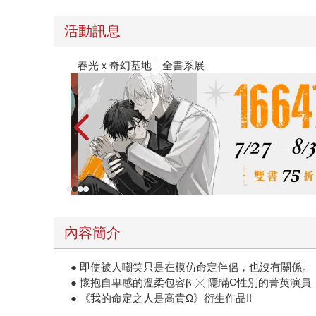
活動訊息
金石堂2026海外優惠：電子書
內容簡介
● 即使被人嘲笑只是在模仿命定伴侶，也沒有關係。
● 懷抱自卑感的溫柔包容β ╳ 隱瞞Ω性別的菁英演員
● 《我的命定之人是高貴Ω》衍生作品!!