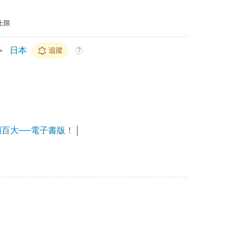
上限
＞
日本
追蹤
?
銷百大──電子書版！