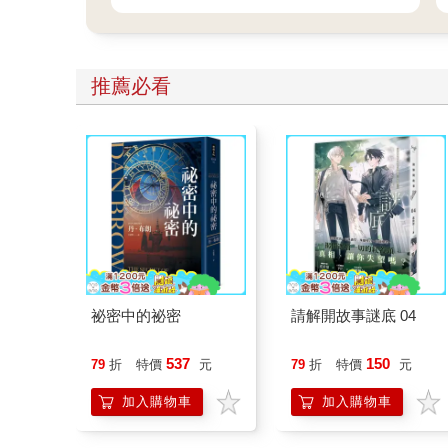
推薦必看
祕密中的祕密
請解開故事謎底 04
537
150
79
折
特價
元
79
折
特價
元
加入購物車
加入購物車