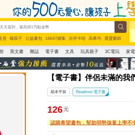
圭吾
楊双子
公益書包
16647續集
吉伊卡哇
高希均
通靈藥師
路邊攤新作
馬斯克
玩具總動員5
超慢跑
館
英文書
雜誌
電子書
文具
玩具親子
3C電玩
家
【電子書】伴侶未滿的我們
紙本平裝
Readmoo 電子書
126
元
認購希望書包，幫助弱勢孩童上學不