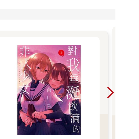
黃
從黑
能用
心的
的掙
瞬間
笑、
《奈