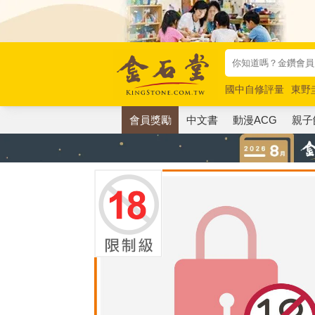
國中自修評量
東野
唯紅花綻放
奧德賽
會員獎勵
中文書
動漫ACG
親子