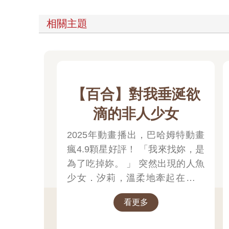
相關主題
【百合】對我垂涎欲
滴的非人少女
2025年動畫播出，巴哈姆特動畫
瘋4.9顆星好評！ 「我來找妳，是
為了吃掉妳。 」 突然出現的人魚
少女．汐莉，溫柔地牽起在靠海
城鎮獨居的女高中生．比名子的
看更多
手，對她這麼說。