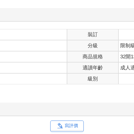
裝訂
分級
限制
商品規格
32開1
適讀年齡
成人
級別
寫評價