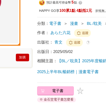
5
預計最高可得金幣
點
?
100累1點 4點抵1元
HAPPY GO享
折抵無
分類：
電子書
＞
漫畫
＞
BL /耽美
作者：
あらた六花
追蹤
出版社：
青文
追蹤
?
出版日：
2025/05/02
加購
相關主題：
【BL／耽美】2025年度暢
2025上半年BL暢銷榜｜漫畫電子書
電子書
※ 金石堂電子書怎麼看