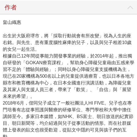
作者
畠山織惠
出生於大阪府堺市，將「採取行動就會有所改變」視為人生的座
右銘。與先生、患有重度腦性麻痺的兒子，以及與兒子相差10歲
的女兒一起生活。
根據自己12年間從事能力開發事業的經驗，於2014年起，推出獨
自研發的「GOKAN療育課程」，幫助身心障礙兒童藉由五感來學
習不足的「體驗與經驗」；同時以身心障礙兒童支援機構為主，
現已在20家機構為500名以上的兒童提供過療育，也以日本各地方
縣市和教育機構為中心，在日本全國進行演講活動，為障礙兒童
及其家人與支援人員三者，帶來了「歡笑」、「自信」與「展望
未來的希望」。
2018年6月，偕同兒子成立了一般社團法人HI FIVE。兒子也在專
門培養有志從事照護與醫療的研修單位、專門學校和大學中擔任
講師至今。多家日本媒體，如NHK、BS富士、朝日放送的紀實節
目、朝日新聞等，均介紹過與兒子從事活動的情形。而在社群媒
體上發表的貼文也很受歡迎，從貼文中隱約可見與孩子們的互
動。