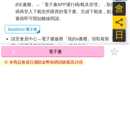
的E書櫃」→「電子書APP通行碼/載具管理」，取得通行
會
碼再登入下載您所購買的電子書。完成下載後，點選任一
書籍即可開始離線閱讀。
員
日
請至會員中心→電子書服務「我的e書櫃」領取複製『兌換
碼』至電子書服務商Readmoo進行兌換。
退換貨須知：
因版權保護，您在金石堂所購買的電子書僅能以金石堂專屬
的閱讀軟體開啟閱讀，無法以其他閱讀器或直接下載檔案。
依據「消費者保護法」第19條及行政院消費者保護處公告之
「通訊交易解除權合理例外情事適用準則」，非以有形媒介
提供之數位內容或一經提供即為完成之線上服務，經消費者
事先同意始提供。（如：電子書、電子雜誌、下載版軟體、
虛擬商品…等），
不受「網購服務需提供七日鑑賞期」的限
制
。為維護您的權益，建議您先使用「試閱」功能後再付款
購買。