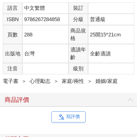
語言
中文繁體
裝訂
ISBN
9786267284858
分級
普通級
商品規
頁數
288
25開15*21cm
格
適讀年
出版地
台灣
全齡適讀
齡
注音
級別
電子書
＞
心理勵志
＞
家庭/兩性
＞
婚姻/家庭
商品評價
寫評價