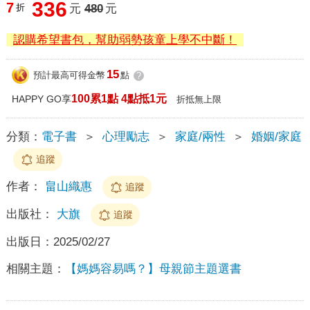
336
7
折
元
480
元
認購希望書包，幫助弱勢孩童上學不中斷！
15
預計最高可得金幣
點
?
100累1點 4點抵1元
HAPPY GO享
折抵無上限
分類：
電子書
＞
心理勵志
＞
家庭/兩性
＞
婚姻/家庭
追蹤
作者：
畠山織惠
追蹤
出版社：
大旗
追蹤
出版日：
2025/02/27
相關主題：
【媽媽容易嗎？】母親節主題選書