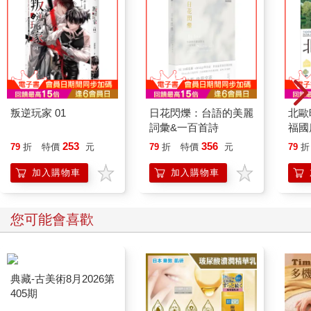
叛逆玩家 01
日花閃爍：台語的美麗
北歐
詞彙&一百首詩
福國
253
356
79
折
特價
元
79
折
特價
元
79
折
加入購物車
加入購物車
您可能會喜歡