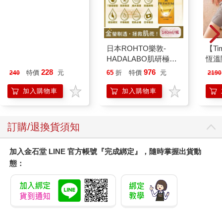
典藏-古美術8月2026第
日本ROHTO樂敦-
【T
405期
HADALABO肌研極潤
恆溫
金緻7重玻尿酸高效保
肩/
228
976
特價
元
65
折
特價
元
240
2190
濕潤澤特濃精華乳液
加熱
140ml/金瓶(Premium
膝熱
加入購物車
加入購物車
臉部肌膚護理乳霜,素
顏保養乾肌水凝乳)
訂購/退換貨須知
加入金石堂 LINE 官方帳號『完成綁定』，隨時掌握出貨動
態：