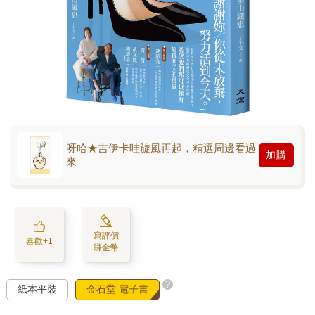
呀哈★吉伊卡哇旋風再起，精選周邊看過
加購
來
寫評價
喜歡+1
賺金幣
?
紙本平裝
金石堂 電子書