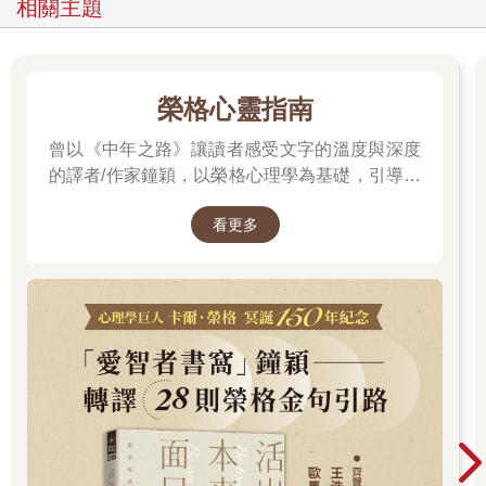
相關主題
榮格心靈指南
曾以《中年之路》讓讀者感受文字的溫度與深度
的譯者/作家鐘穎，以榮格心理學為基礎，引導你
探索內在衝突與自我認識。在忙碌與外界期待之
看更多
間，你是否忘了真正的自己？文字溫柔卻不逃避
現實，每一章都像一面鏡子，映照出你未曾察覺
的自己……想知道如何開始這段心靈旅程嗎？