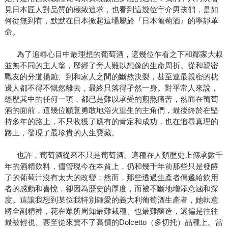
見日本匠人對品質的極致追求，也看到這幾位宇介男孩們，是如
何從無到有，默默在日本掀起這場屬於『日本葡萄酒』的寧靜革
命。
為了追尋心目中最理想的葡萄酒，這幾位乍看之下和鄰家大叔
並無不同的主人翁，歷經了旁人難以想像的生命周折。從和親密
戰友的分道揚鑣、到和家人之間的斷然決裂，甚至連最親密的枕
邊人都不得不慨然離去，最終只落得孑然一身。對平常人來說，
經歷其中的任何一項，都已是難以承受的煎熬痛苦，然而在葡萄
酒的面前，這幾位願意勇敢地浴火重生的主角們，最後終於在堅
持多年的路上，不只收獲了應有的肯定和成功，也在追尋真理的
路上，發現了最珍貴的人生寶藏。
也許，葡萄酒從來不只是葡萄酒。這種在人類歷史上傳承數千
年的酒精飲料，儘管現今在本質上，仍和幾千年前那些只是發酵
了的葡萄汁沒有太大的改變；然而，那些透過生產者傳遞給飲用
者的感動和喜悅，卻因為歷史的厚度，而被不斷地增添意涵和深
度。這讓我想到某位我特別鍾愛的義大利葡萄酒生產者，她執意
將全副精神，花在眾所周知最難栽種、也最難釀造，還偏是往往
最被輕視、甚至從來賣不了高價的Dolcetto（多切托）品種上。當