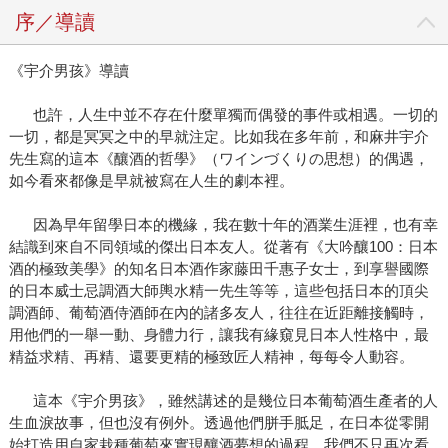
序／導讀
《宇介男孩》導讀
也許，人生中並不存在什麼單獨而偶發的事件或相遇。一切的
一切，都是冥冥之中的早就注定。比如我在多年前，和麻井宇介
先生寫的這本《釀酒的哲學》（ワインづくりの思想）的偶遇，
如今看來都像是早就被寫在人生的劇本裡。
因為早年留學日本的機緣，我在數十年的酒業生涯裡，也有幸
結識到來自不同領域的傑出日本友人。從著有《大吟釀100：日本
酒的極致美學》的知名日本酒作家藤田千惠子女士，到享譽國際
的日本威士忌調酒大師輿水精一先生等等，這些包括日本的頂尖
調酒師、葡萄酒侍酒師在內的諸多友人，往往在近距離接觸時，
用他們的一舉一動、身體力行，讓我有緣窺見日本人性格中，最
精益求精、再精、還要更精的極致匠人精神，每每令人動容。
這本《宇介男孩》，雖然講述的是幾位日本葡萄酒生產者的人
生血淚故事，但也沒有例外。透過他們胼手胝足，在日本從零開
始打造用自家栽種葡萄來實現釀酒夢想的過程，我們不只再次看