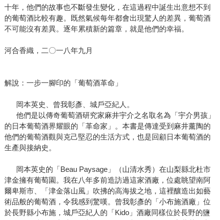
十年，他們的故事也不斷發生變化，在這過程中誕生出意想不到
的葡萄酒比較有趣。既然氣候每年都會出現驚人的差異，葡萄酒
不可能沒有差異。逐年累積新的篇章，就是他們的幸福。
河合香織，二〇一八年九月
解說：一步一腳印的「葡萄酒革命」
岡本英史、曾我彰彥、城戶亞紀人。
他們是以傳奇葡萄酒研究家麻井宇介之名取名為「宇介男孩」
的日本葡萄酒界耀眼的「革命家」。本書是傳達受到麻井薰陶的
他們的葡萄酒觀與克己堅忍的生活方式，也是回顧日本葡萄酒的
生產與接納史。
岡本英史的「Beau Paysage」（山清水秀）在山梨縣北杜市
津金擁有葡萄園。我在八年多前造訪過這家酒廠，位處眺望南阿
爾卑斯市、「津金落山風」吹拂的高海拔之地，這裡釀造出如藝
術品般的葡萄酒，令我感到驚嘆。曾我彰彥的「小布施酒廠」位
於長野縣小布施，城戶亞紀人的「Kido」酒廠同樣位於長野的鹽