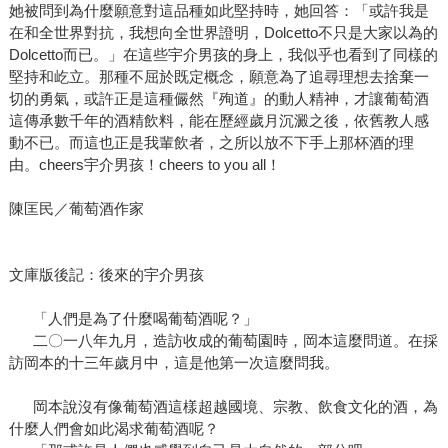
她被問到為什麼願意對這品種如此堅持時，她回答：「或許我是
在和全世界對抗，我想向全世界證明，Dolcetto不只是大家以為的
Dolcetto而已。」在這些宇介男孩的身上，我似乎也看到了同樣的
堅持和屹立。那種不屈於既定概念，願意為了追尋理想去捨棄一
切的勇氣，或許正是這種儼然『殉道』的動人精神，才讓葡萄酒
這傳承數千年的酒精飲料，能在歷經歲月沉澱之後，依舊教人感
動不已。而這也正是我輩飲者，之所以放不下手上那杯酒的理
由。cheers宇介男孩！cheers to you all！
陳匡民／葡萄酒作家
文庫版後記：後來的宇介男孩
「人們是為了什麼喝葡萄酒呢？」
二〇一八年九月，造訪收成的葡萄園時，岡本這麼問道。在採
訪岡本的十三年歲月中，這是他第一次這麼問我。
岡本說沒有像葡萄酒這樣超越國境、宗教、飲食文化的酒，為
什麼人們會如此渴求葡萄酒呢？