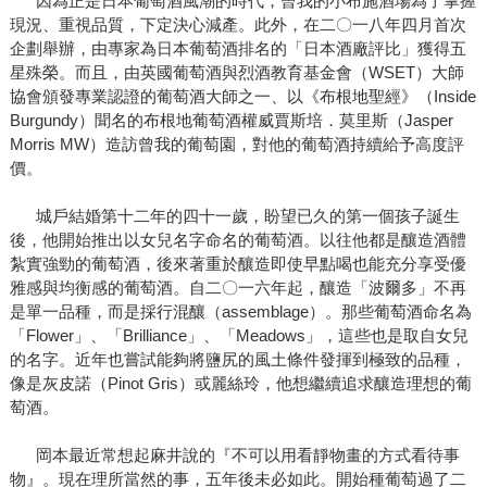
因為正是日本葡萄酒風潮的時代，曾我的小布施酒場為了掌握
現況、重視品質，下定決心減產。此外，在二〇一八年四月首次
企劃舉辦，由專家為日本葡萄酒排名的「日本酒廠評比」獲得五
星殊榮。而且，由英國葡萄酒與烈酒教育基金會（WSET）大師
協會頒發專業認證的葡萄酒大師之一、以《布根地聖經》（Inside
Burgundy）聞名的布根地葡萄酒權威賈斯培．莫里斯（Jasper
Morris MW）造訪曾我的葡萄園，對他的葡萄酒持續給予高度評
價。
城戶結婚第十二年的四十一歲，盼望已久的第一個孩子誕生
後，他開始推出以女兒名字命名的葡萄酒。以往他都是釀造酒體
紮實強勁的葡萄酒，後來著重於釀造即使早點喝也能充分享受優
雅感與均衡感的葡萄酒。自二〇一六年起，釀造「波爾多」不再
是單一品種，而是採行混釀（assemblage）。那些葡萄酒命名為
「Flower」、「Brilliance」、「Meadows」，這些也是取自女兒
的名字。近年也嘗試能夠將鹽尻的風土條件發揮到極致的品種，
像是灰皮諾（Pinot Gris）或麗絲玲，他想繼續追求釀造理想的葡
萄酒。
岡本最近常想起麻井說的『不可以用看靜物畫的方式看待事
物』。現在理所當然的事，五年後未必如此。開始種葡萄過了二