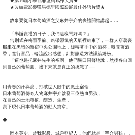
★第16屆小學館非虛構寫作大賞★
★改編電影榮獲馬德里國際影展最佳外語片獎★
故事要從日本葡萄酒之父麻井宇介的喪禮開始講起……
「舉辦喪禮的日子，我們這樣鬧好嗎？」
告別式在梅雨季前、略帶濕氣的天氣裡結束了，一群人穿著喪
服坐在黑暗的新宿中央公園地上，旋轉著手中的酒杯，嗅聞著酒
香，進行盲品，輪流說出感想，針對釀造方法議論紛紛。
「這也是托麻井先生的福啊」他們異口同聲地說，然後各自回
到自己的葡萄園。接下來就是真正的挑戰了──
用青春的汗與淚，打破世人眼中的風土宿命，
日本葡萄酒傳奇人物麻井宇介啟發三位熱血男孩，
在自己的土地種植、釀造、生產，
寫下現代日本葡萄酒的動人篇章。
◆
岡本英史、曾我彰彥、城戶亞紀人，他們就是「宇介男孩」，