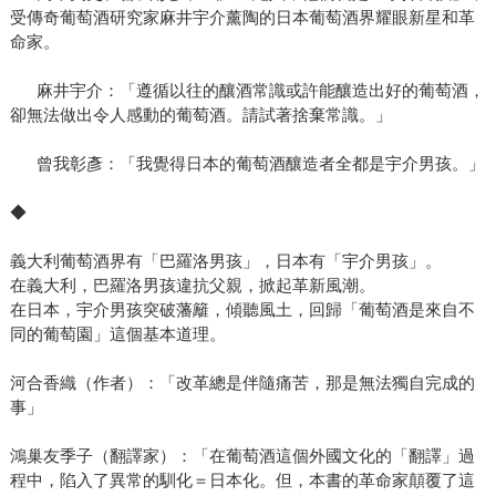
受傳奇葡萄酒研究家麻井宇介薰陶的日本葡萄酒界耀眼新星和革
命家。
麻井宇介：「遵循以往的釀酒常識或許能釀造出好的葡萄酒，
卻無法做出令人感動的葡萄酒。請試著捨棄常識。」
曾我彰彥：「我覺得日本的葡萄酒釀造者全都是宇介男孩。」
◆
義大利葡萄酒界有「巴羅洛男孩」，日本有「宇介男孩」。
在義大利，巴羅洛男孩違抗父親，掀起革新風潮。
在日本，宇介男孩突破藩籬，傾聽風土，回歸「葡萄酒是來自不
同的葡萄園」這個基本道理。
河合香織（作者）：「改革總是伴隨痛苦，那是無法獨自完成的
事」
鴻巢友季子（翻譯家）：「在葡萄酒這個外國文化的「翻譯」過
程中，陷入了異常的馴化＝日本化。但，本書的革命家顛覆了這