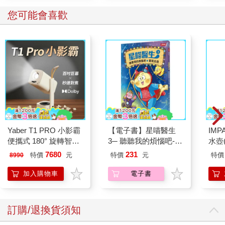
您可能會喜歡
Yaber T1 PRO 小影霸
【電子書】星喵醫生
IM
便攜式 180° 旋轉智能
3─ 聽聽我的煩惱吧-實
水壺(
投影機
現自我
IM0
7680
231
特價
元
特價
元
特價
8990
加入購物車
電子書
訂購/退換貨須知