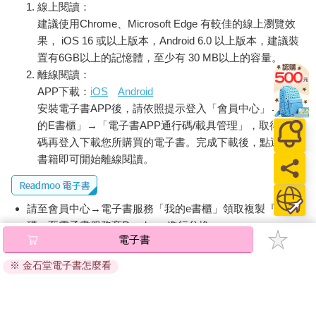
線上閱讀：
建議使用Chrome、Microsoft Edge 有較佳的線上瀏覽效
果， iOS 16 或以上版本，Android 6.0 以上版本，建議裝
置有6GB以上的記憶體，至少有 30 MB以上的容量。
離線閱讀：
APP下載：
iOS
Android
安裝電子書APP後，請依照提示登入「會員中心」→「我
的E書櫃」→「電子書APP通行碼/載具管理」，取得通行
碼再登入下載您所購買的電子書。完成下載後，點選任一
書籍即可開始離線閱讀。
請至會員中心→電子書服務「我的e書櫃」領取複製『兌換
碼』至電子書服務商Readmoo進行兌換。
電子書
退換貨須知：
※ 金石堂電子書怎麼看
因版權保護，您在金石堂所購買的電子書僅能以金石堂專屬
的閱讀軟體開啟閱讀，無法以其他閱讀器或直接下載檔案。
依據「消費者保護法」第19條及行政院消費者保護處公告之