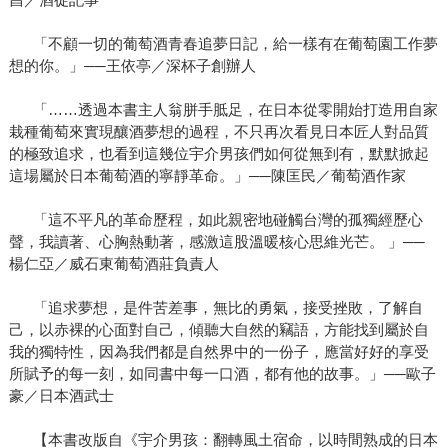
「不顧一切的葡萄酒青春追夢日記，給一樣有在葡萄園工作夢
想的你。」──王依亭／深杯子創辦人
「……透過本書主人翁胼手胝足，在日本從零開始打造用自家
栽種葡萄來實現釀酒夢想的過程，不只再次看見日本匠人對品質
的極致追求，也看到這幾位宇介男孩們如何從無到有，默默掀起
這場屬於日本葡萄酒的寧靜革命。」──陳匡民／葡萄酒作家
「這不平凡的革命歷程，如此親密地碰觸台灣的孤獨經歷心
聲，我讀著、心胸熱動著，感激這股溫暖核心思維光芒。 」──
楊仁亞／威石東葡萄酒莊負責人
「追求夢想，是件苦差事，無比的勇氣，接受挫敗，了解自
己，以赤裸的心面對自己，傾聽大自然的竊語，方能找到屬於自
我的獨特性，因為我們都是自然界中的一份子，應當好好的享受
所賦予的每一刻，如同書中每一口酒，都有他的故事。」──歐子
豪／日本酒武士
【本書改版自《宇介男孩：翻轉風土宿命，以時間熟成的日本