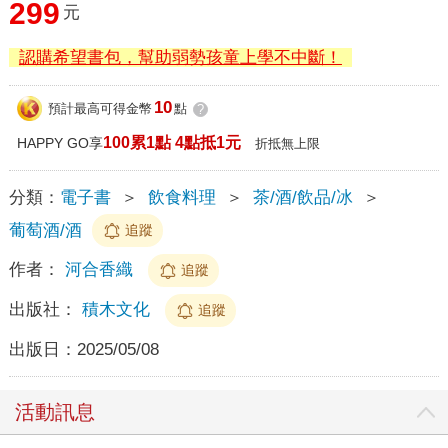
299
元
認購希望書包，幫助弱勢孩童上學不中斷！
10
預計最高可得金幣
點
?
100累1點 4點抵1元
HAPPY GO享
折抵無上限
分類：
電子書
＞
飲食料理
＞
茶/酒/飲品/冰
＞
葡萄酒/酒
追蹤
作者：
河合香織
追蹤
出版社：
積木文化
追蹤
出版日：
2025/05/08
活動訊息