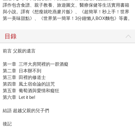
譯作包含食譜、親子教養、旅遊圖文、醫療保健等生活實用書籍
與小說。譯有《想瘦就吃燕麥片飯》、《超簡單！秒上手！世界
第一美味甜點》、《世界第一簡單！3分鐘懶人BOX麵包》等書。
目錄
前言 父親的遺言
第一章 三坪大房間裡的一群酒癡
第二章 日本辦不到
第三章 田裡的修道士
第四章 風土宿命論的詛咒
第五章 葡萄酒與愛情和癡狂
第六章 Let it be!
結語 超越父親的兒子們
後記