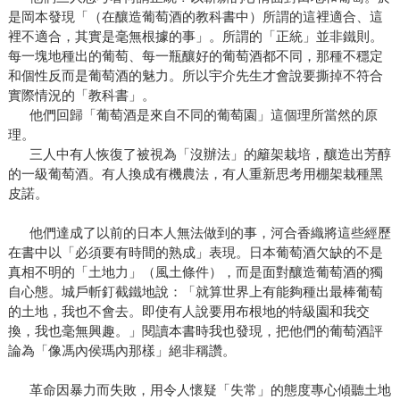
是岡本發現「（在釀造葡萄酒的教科書中）所謂的這裡適合、這
裡不適合，其實是毫無根據的事」。所謂的「正統」並非鐵則。
每一塊地種出的葡萄、每一瓶釀好的葡萄酒都不同，那種不穩定
和個性反而是葡萄酒的魅力。所以宇介先生才會說要撕掉不符合
實際情況的「教科書」。
他們回歸「葡萄酒是來自不同的葡萄園」這個理所當然的原
理。
三人中有人恢復了被視為「沒辦法」的籬架栽培，釀造出芳醇
的一級葡萄酒。有人換成有機農法，有人重新思考用棚架栽種黑
皮諾。
他們達成了以前的日本人無法做到的事，河合香織將這些經歷
在書中以「必須要有時間的熟成」表現。日本葡萄酒欠缺的不是
真相不明的「土地力」（風土條件），而是面對釀造葡萄酒的獨
自心態。城戶斬釘截鐵地說：「就算世界上有能夠種出最棒葡萄
的土地，我也不會去。即使有人說要用布根地的特級園和我交
換，我也毫無興趣。」閱讀本書時我也發現，把他們的葡萄酒評
論為「像馮內侯瑪內那樣」絕非稱讚。
革命因暴力而失敗，用令人懷疑「失常」的態度專心傾聽土地