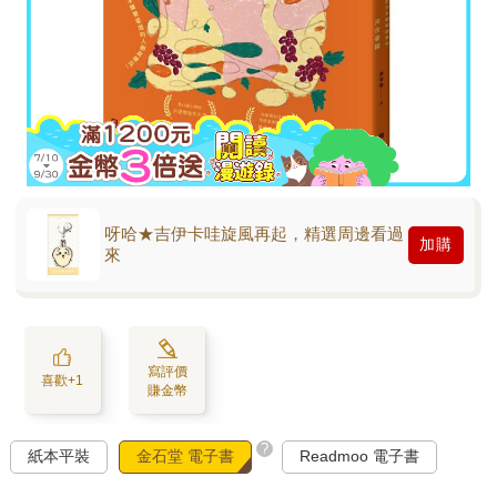
呀哈★吉伊卡哇旋風再起，精選周邊看過
加購
來
寫評價
喜歡+1
賺金幣
?
紙本平裝
金石堂 電子書
Readmoo 電子書