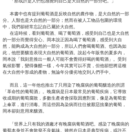
「那或許是人們也感覺到自己是大自然的一部分吧。」
本書中也有提到葡萄酒是反映自然的農作物，是大自然的一部
分。人類也是大自然的一部分；然而在被人工物品包圍的環境
中，我們卻經常忘記自己屬於大自然。
在這時候，看到葡萄酒、喝了葡萄酒，感受到自己也是大自然
的一部分而覺得安心。岡本說正因為喝了葡萄酒，感受到大自
然，能夠成為大自然的一部分，所以人們會喝葡萄酒。也因為如
此，他想要釀造表現大自然的葡萄酒。說起今年販售的夏多內，
岡本說「我刻意推出一般人可能不會覺得好喝的葡萄酒」。受到
氣候影響，變得像醋一樣，今年其實可以不賣，但他卻想將這種
在大自然中形成的產物，無論年分優劣地交到人們手中。
而且，這一年他也推出了只用染了晚腐病的葡萄釀造的所謂
「革命性的葡萄酒」。晚腐病是日本最常見的葡萄疾病，它導致
收成期的葡萄腐敗，多數生產者會採取因應對策，像是為葡萄套
上傘罩，進行消毒。而這些因為染病而往往被厭惡捨棄的葡萄，
岡本卻刻意用來釀酒。
「世界上只有我的酒廠才有晚腐病葡萄酒吧。感染了晚腐病的
葡萄本身並不會散發不良氣味。雖然在日本是典型疾病，或許不