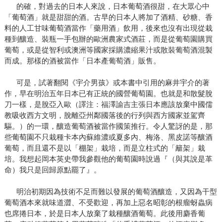
的確，對過去的日本人來說，日本葡萄酒很甜，在大眾心中
「葡萄酒」就是甜甜的酒。古早的日本人將加了酒精、砂糖、香
料的人工甘味葡萄酒當作「藥用酒」飲用，後來也沒有出現從栽
種到釀造、裝瓶一手包辦的歐洲農家式酒莊，而是從葡萄園購買
葡萄，或是從智利或澳洲等國家採購濃縮果汁或散裝葡萄酒混製
而成。那樣的酒被當作「日本產葡萄酒」販售。
可是，試著翻閱《宇介男孩》或本書中引用的麻井宇介的著
作，早在明治五年日本已有正統的國營葡萄園。也就是和散髮脫
刀一樣，是脫亞入歐（譯注：福澤諭吉主張日本應該放棄中國儒
教吸收西方文明，脫離亞州鄰國落後的行列與西方國家並駕齊
驅。）的一環，釀造葡萄酒被當作國策推行。令人驚訝的是，那
些葡萄園不只栽種卡本內蘇維濃或夏多內、梅洛、黑皮諾等釀酒
葡萄，而且還不是以「棚架」栽培，而是立柱式的「籬架」栽
培。我想起岡本英史帶我參觀他的葡萄園時說過『（與其說是革
命）我只是回歸原點罷了』。
明治初期因為技術不足而難以發展的葡萄酒釀造，又因為干型
葡萄酒本來就味道澀、不受歡迎，再加上惡名昭彰的根瘤蚜蟲病
也席捲日本，於是日本人放棄了栽種釀酒葡萄。此後用麝香葡