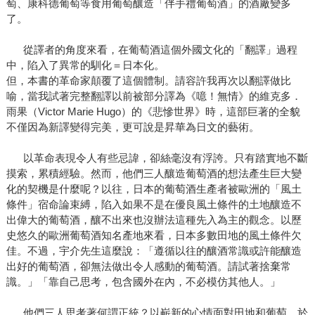
萄、康科德葡萄等食用葡萄釀造「伴手禮葡萄酒」的酒廠變多
了。
從譯者的角度來看，在葡萄酒這個外國文化的「翻譯」過程
中，陷入了異常的馴化＝日本化。
但，本書的革命家顛覆了這個體制。請容許我再次以翻譯做比
喻，當我試著完整翻譯以前被部分譯為《噫！無情》的維克多．
雨果（Victor Marie Hugo）的《悲慘世界》時，這部巨著的全貌
不僅因為新譯變得完美，更可說是昇華為日文的藝術。
以革命表現令人有些忌諱，卻絲毫沒有浮誇。只有踏實地不斷
摸索，累積經驗。然而，他們三人釀造葡萄酒的想法產生巨大變
化的契機是什麼呢？以往，日本的葡萄酒生產者被歐洲的「風土
條件」宿命論束縛，陷入如果不是在優良風土條件的土地釀造不
出偉大的葡萄酒，釀不出來也沒辦法這種先入為主的觀念。以歷
史悠久的歐洲葡萄酒知名產地來看，日本多數田地的風土條件欠
佳。不過，宇介先生這麼說：「遵循以往的釀酒常識或許能釀造
出好的葡萄酒，卻無法做出令人感動的葡萄酒。請試著捨棄常
識。」「靠自己思考，包含國外在內，不必模仿其他人。」
他們三人思考著何謂正統？以嶄新的心情面對田地和葡萄。於