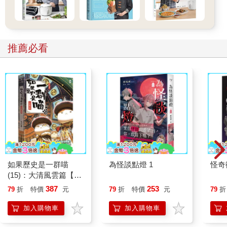
推薦必看
如果歷史是一群喵
為怪談點燈 1
怪奇
(15)：大清風雲篇【萌
貓漫畫學歷史】
387
253
79
折
特價
元
79
折
特價
元
79
折
加入購物車
加入購物車