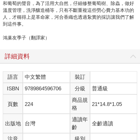
和葡萄的聲音，為了活用大自然，仔細修整葡萄樹、除蟲，做好
溫度管理，洗淨釀造桶等，只有不斷重複這些勞心費力基本功的
人，才稱得上是革命家，河合香織也透過紮實的採訪讓我們了解
到這件事。
鴻巢友季子（翻譯家）
詳細資料
語言
中文繁體
裝訂
ISBN
9789864596706
分級
普通級
商品規
頁數
224
21*14.8*1.05
格
適讀年
出版地
台灣
全齡適讀
齡
注音
級別