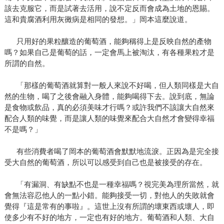
該去克服它，而是試著去活用，說不定反而會成為土地的恩賜。
這和貴腐酒利用灰黴病是相同的發想。」岡本這麼說道。
只用好的果粒釀造的葡萄酒，能夠稱得上是反映自然的產物
嗎？如果自己是葡萄的話，一定會馬上被淘汰，有各種果粒才是
所謂的自然。
「那樣的葡萄酒就算對一般人來說不好喝，但人類同樣是大自
然的生物，喝了之後會融入身體，能夠喝得下去。說到底，無論
是食物或飲品，真的必須美味才行嗎？或許我們不該讓大自然來
配合人類的味覺，而是讓人類的味覺來配合大自然才會變得幸福
不是嗎？」
有些消費者喝了岡本的葡萄酒會默默地流淚。正因為是完全接
受大自然的葡萄酒，所以可以感受到自己也是被接受的存在。
「有漏洞、有缺點不也是一種幸福嗎？視完美為理所當然，就
會無法容忍他人的一點小錯。能夠接受一切，對他人的失敗就會
覺得『這是常有的事啦』。這世上沒有所謂的壞東西或壞人，即
使多少有不好的地方，一定也有好的地方。葡萄酒和人類、大自