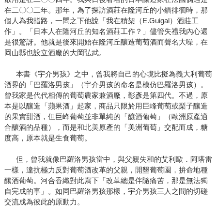
在二〇〇二年。那年，為了探訪酒莊在隆河丘的小鎮徘徊時，那
個人為我指路，一問之下他說「我在積架（E.Guigal）酒莊工
作」。「日本人在隆河丘的知名酒莊工作？」儘管失禮我內心還
是很驚訝。他就是後來開始在隆河丘釀造葡萄酒而聲名大噪，在
岡山縣也設立酒廠的大岡弘武。
本書《宇介男孩》之中，曾我將自己的心境比擬為義大利葡萄
酒界的「巴羅洛男孩」（宇介男孩的命名是模仿巴羅洛男孩）。
曾我家是代代相傳的葡萄農家兼酒廠，彰彥是第四代。不過，原
本是以釀造「蘋果酒」起家，商品只限於用巨峰葡萄或梨子釀造
的果實甜酒，但巨峰葡萄並非單純的「釀酒葡萄」（歐洲原產適
合釀酒的品種），而是和北美原產的「美洲葡萄」交配而成，糖
度高，原本就是生食葡萄。
但，曾我就像巴羅洛男孩當中，與父親失和的艾利歐．阿塔雷
一樣，違抗極力反對葡萄酒改革的父親，開墾葡萄園，拚命地種
釀酒葡萄。河合香織對此寫下「改革總是伴隨痛苦，那是無法獨
自完成的事」。如同巴羅洛男孩那樣，宇介男孩三人之間的切磋
交流成為彼此的原動力。