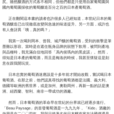
尻。雖然釀酒的方式各不相同，但他們都是只使用自家葡萄園與
國內葡萄園採收的葡萄釀造百分之百的日本產葡萄酒。
正在翻閱這本書的讀者也許很多人已經知道，本世紀日本的葡
萄酒釀造已出現徹底改變與急速的味道提升。另一方面，或許也
有人會訝異「咦，真的嗎？」
我第一次喝到岡本、曾我、城戶釀的葡萄酒，受到的衝擊是筆
墨難以形容。當時是在遮住瓶身品牌的狀態下飲用，被問到產地
與品種時，我充滿自信地回答「馮內侯瑪內的黑皮諾」。然而，
得知是日本產的葡萄酒，而且是梅洛的時候，我甚至懷疑這是刻
意在跟我開玩笑。
日本忠實的葡萄酒迷應該是十多年前才開始改觀，嘗試喝日本
葡萄酒。在那之前，他們認真尋找的葡萄酒都是法國、義大利、
德國等歐洲的舊世界，或是加州、奧勒岡州，再新一點的話是澳
洲、紐西蘭、智利、南非一帶成功的酒廠。
然而，日本葡萄酒的革命早在世紀的分界就已經逐步進行。
「Beau Paysage」的首發葡萄酒是一九九九年，「Kido」酒廠的
啟用是在二〇〇四年。我與日後著名的日本釀造家在法國偶遇是