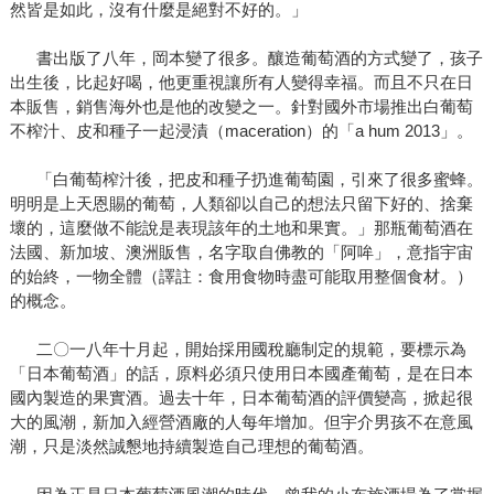
然皆是如此，沒有什麼是絕對不好的。」
書出版了八年，岡本變了很多。釀造葡萄酒的方式變了，孩子
出生後，比起好喝，他更重視讓所有人變得幸福。而且不只在日
本販售，銷售海外也是他的改變之一。針對國外市場推出白葡萄
不榨汁、皮和種子一起浸漬（maceration）的「a hum 2013」。
「白葡萄榨汁後，把皮和種子扔進葡萄園，引來了很多蜜蜂。
明明是上天恩賜的葡萄，人類卻以自己的想法只留下好的、捨棄
壞的，這麼做不能說是表現該年的土地和果實。」那瓶葡萄酒在
法國、新加坡、澳洲販售，名字取自佛教的「阿哞」，意指宇宙
的始終，一物全體（譯註：食用食物時盡可能取用整個食材。）
的概念。
二〇一八年十月起，開始採用國稅廳制定的規範，要標示為
「日本葡萄酒」的話，原料必須只使用日本國產葡萄，是在日本
國內製造的果實酒。過去十年，日本葡萄酒的評價變高，掀起很
大的風潮，新加入經營酒廠的人每年增加。但宇介男孩不在意風
潮，只是淡然誠懇地持續製造自己理想的葡萄酒。