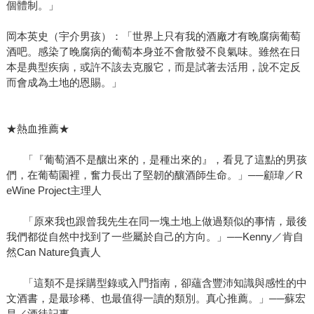
個體制。」
岡本英史（宇介男孩）：「世界上只有我的酒廠才有晚腐病葡萄
酒吧。感染了晚腐病的葡萄本身並不會散發不良氣味。雖然在日
本是典型疾病，或許不該去克服它，而是試著去活用，說不定反
而會成為土地的恩賜。」
★熱血推薦★
「『葡萄酒不是釀出來的，是種出來的』，看見了這點的男孩
們，在葡萄園裡，奮力長出了堅韌的釀酒師生命。」──顧瑋／R
eWine Project主理人
「原來我也跟曾我先生在同一塊土地上做過類似的事情，最後
我們都從自然中找到了一些屬於自己的方向。」──Kenny／肯自
然Can Nature負責人
「這類不是採購型錄或入門指南，卻蘊含豐沛知識與感性的中
文酒書，是最珍稀、也最值得一讀的類別。真心推薦。」──蘇宏
昌／酒徒記事