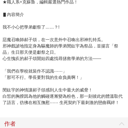
★職人系+克蘇魯，編輯嚴選熱門作品！
▋內容簡介
我不小心把學弟獻祭了……？!
惡魔召喚師郝子頌，在一次意外中召喚出邪神扎特瓜。
邪神戲謔地指定身為驅魔師的學弟閔鈦宇為祭品，並揚言「祭
品」生日那天便是獻祭之日。
心生愧疚的郝子頌開始四處找尋拯救學弟的方法——
「我們在學校就裝作不認識⋯⋯」
「那可不行。學長要對我的生命負責啊！」
閔鈦宇的神情讓郝子頌感到人生中最大的威脅！
白皙的胸膛因為他的觸碰逐漸變為粉色，那一刻彼此的體溫取代
了語言，彷彿在相互撫慰⋯⋯ 生死契約下最刺激的戀曲羈絆！
作者