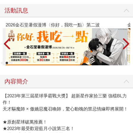
活動訊息
2026金石堂暑假漫博〈你好，我吃一點〉第二波
金
內容簡介
【2023年第三屆星球爭霸戰大獎】 超新星作家拾三樂 強檔BL力
作！
天才驅魔師 × 傲嬌惡魔召喚師，驚心動魄的禁忌情緣即將展開！
★原創星球破萬推薦！
★2023年最受歡迎藍月小說第三名！