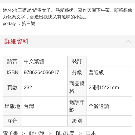
姓名:拾三樂\n\r貓派女子。熱愛藝術、寫作與喝下午茶。願將想像
力化為文字，創造出歡快又有滋味的小說。
portaly ：拾三樂
詳細資料
語言
中文繁體
裝訂
ISBN
9786264036917
分級
普通級
商品規
頁數
232
25開15*21cm
格
適讀年
出版地
台灣
全齡適讀
齡
注音
級別
電子書
＞
輕小說
＞
BL /耽美
＞
日本