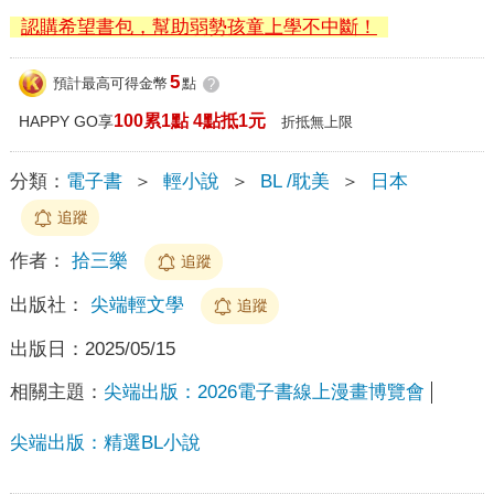
認購希望書包，幫助弱勢孩童上學不中斷！
5
預計最高可得金幣
點
?
100累1點 4點抵1元
HAPPY GO享
折抵無上限
分類：
電子書
＞
輕小說
＞
BL /耽美
＞
日本
追蹤
作者：
拾三樂
追蹤
出版社：
尖端輕文學
追蹤
出版日：
2025/05/15
相關主題：
尖端出版：2026電子書線上漫畫博覽會
尖端出版：精選BL小說