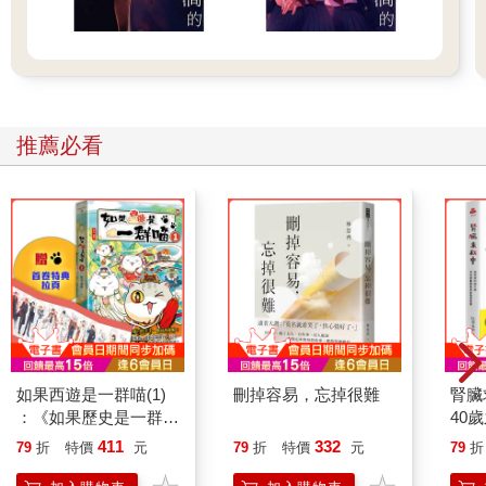
推薦必看
如果西遊是一群喵(1)
刪掉容易，忘掉很難
腎臟
：《如果歷史是一群
40
喵》作者最新力作，附
就告
411
332
79
折
特價
元
79
折
特價
元
79
折
【首卷特典】拉頁