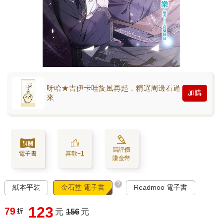
呀哈★吉伊卡哇旋風再起，精選周邊看過
加購
來
寫評價
電子書
喜歡+1
賺金幣
?
紙本平裝
金石堂 電子書
Readmoo 電子書
123
79
折
元
156
元