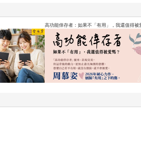
2026金石堂暑假漫博〈你好，我
。