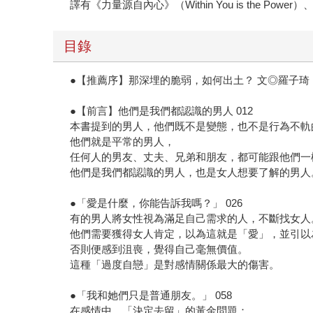
譯有《力量源自內心》（Within You is the Po
目錄
●【推薦序】那深埋的脆弱，如何出土？ 文◎羅子琦（
●【前言】他們是我們都認識的男人 012
本書提到的男人，他們既不是變態，也不是行為不軌
他們就是平常的男人，
任何人的男友、丈夫、兄弟和朋友，都可能跟他們一
他們是我們都認識的男人，也是女人想要了解的男人
●「愛是什麼，你能告訴我嗎？」 026
有的男人將女性視為滿足自己需求的人，不斷找女人
他們需要獲得女人肯定，以為這就是「愛」，並引以
否則便感到沮喪，覺得自己毫無價值。
這種「過度自戀」是對感情關係最大的傷害。
●「我和她們只是普通朋友。」 058
在感情中，「決定去留」的黃金問題：