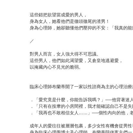
這些錯把欲望當成愛的男人，
身為女人，她看他們是徹頭徹尾的渣男！
身為心理師，她卻聽懂他們壓抑的不安：「我真的能
／
對男人而言，女人強大得不可思議。
這些男人，他們如此渴望愛，又倉皇地逃避愛，
以掩藏內心不見光的脆弱。
臨床心理師布蘭蒂開了一家以性諮商為主的心理治療
．「愛究竟是什麼，你能告訴我嗎？」──他背著迷
．「只有在按摩的小房間裡，我才能確認自己不是失
．「我再也不敢相信女人……」──個性內向的他，
成年人的愛往往被層層包裹，多少女性有機會從男性
身為臨床心理學博士及心理師，布蘭蒂陪伴案主們一