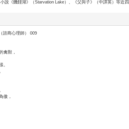
wer）、小說《饑饉湖》（Starvation Lake）、《父與子》（中譯英）等
諮商心理師） 009
的禽獸，
樣。
。
。
為傲，