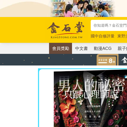
國中自修評量
東野
唯紅花綻放
奧德賽
會員獎勵
中文書
動漫ACG
親子