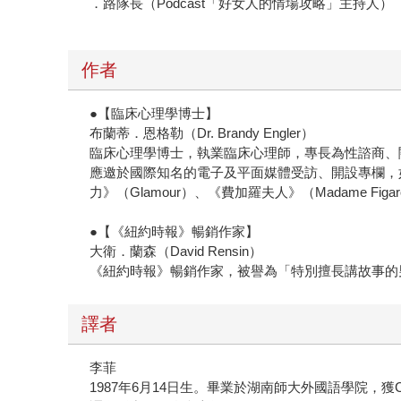
．路隊長（Podcast「好女人的情場攻略」主持人）
作者
●【臨床心理學博士】
布蘭蒂．恩格勒（Dr. Brandy Engler）
臨床心理學博士，執業臨床心理師，專長為性諮商、關係議題。
應邀於國際知名的電子及平面媒體受訪、開設專欄，如：
力》（Glamour）、《費加羅夫人》（Madame Fig
●【《紐約時報》暢銷作家】
大衛．蘭森（David Rensin）
《紐約時報》暢銷作家，被譽為「特別擅長講故事的男人」。
譯者
李菲
1987年6月14日生。畢業於湖南師大外國語學院，獲C