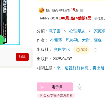
15
預計最高可得金幣
點
?
100累1點 4點抵1元
HAPPY GO享
折抵無
分類：
電子書
＞
心理勵志
＞
家庭/
作者：
布蘭蒂．恩格勒、大衛．蘭森
出版社：
寶瓶文化
追蹤
?
加購
出版日：
2025/04/07
相關主題：
來，這裡好好休息，再出發
電子書
※ 金石堂電子書怎麼看