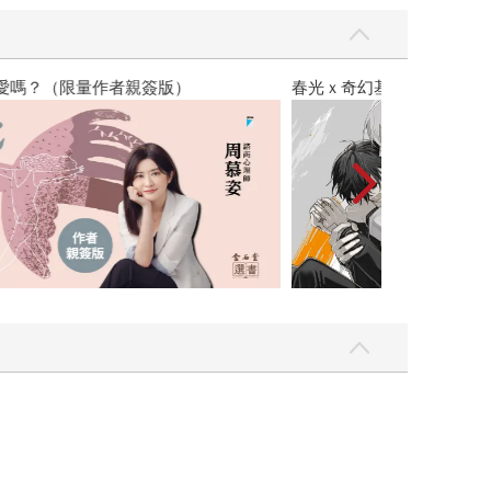
吃一點〉第二波
金石堂2026海