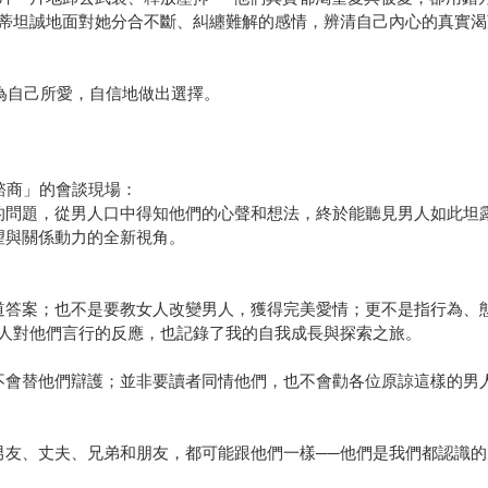
蒂坦誠地面對她分合不斷、糾纏難解的感情，辨清自己內心的真實渴
為自己所愛，自信地做出選擇。
諮商」的會談現場：
的問題，從男人口中得知他們的心聲和想法，終於能聽見男人如此坦
望與關係動力的全新視角。
道答案；也不是要教女人改變男人，獲得完美愛情；更不是指行為、
人對他們言行的反應，也記錄了我的自我成長與探索之旅。
不會替他們辯護；並非要讀者同情他們，也不會勸各位原諒這樣的男
男友、丈夫、兄弟和朋友，都可能跟他們一樣──他們是我們都認識