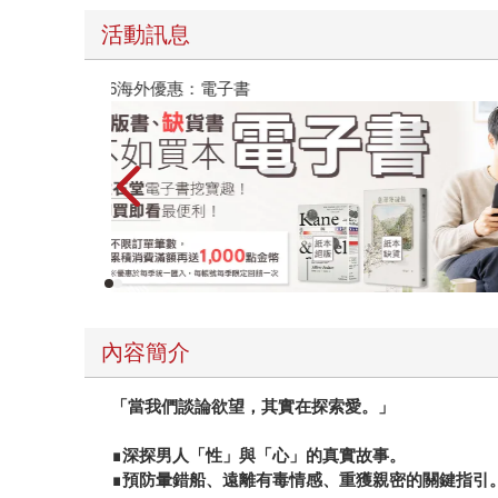
活動訊息
版）
春光ｘ奇幻基地｜全書系展
內容簡介
「當我們談論欲望，其實在探索愛。」
∎深探男人「性」與「心」的真實故事。
∎預防暈錯船、遠離有毒情感、重獲親密的關鍵指引