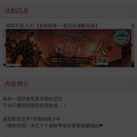
活動訊息
人(1)【首刷限量 一看完就遞辭呈版】
春光ｘ奇幻基
內容簡介
因為一場誤會而莫名開始交往，
不知不覺間卻變得超喜歡他…！
超受歡迎型男×害羞純情少年
《曖昧的狼》末広マチ老師帶來的青春戀愛物語❤