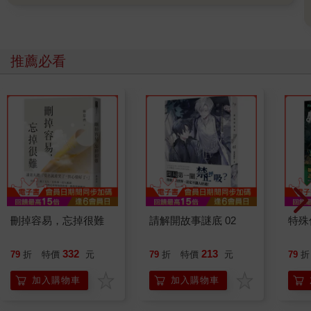
推薦必看
刪掉容易，忘掉很難
請解開故事謎底 02
特殊傳
332
213
79
折
特價
元
79
折
特價
元
79
折
加入購物車
加入購物車