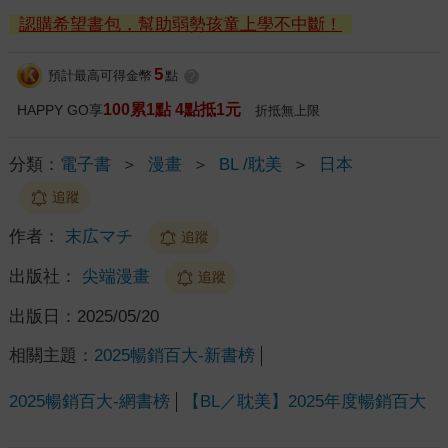
認購希望書包，幫助弱勢孩童上學不中斷！
5
預計最高可得金幣
點
?
100累1點 4點抵1元
HAPPY GO享
折抵無上限
分類：
電子書
＞
漫畫
＞
BL /耽美
＞
日本
追蹤
作者：
末広マチ
追蹤
出版社：
尖端漫畫
追蹤
出版日：
2025/05/20
相關主題：
2025暢銷百大-新書榜
2025暢銷百大-網書榜
【BL／耽美】2025年度暢銷百大