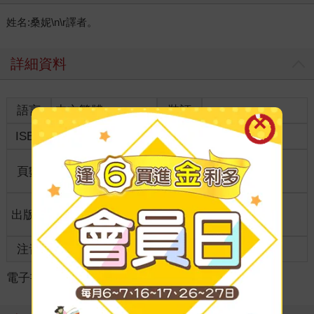
姓名:桑妮\n\r譯者。
詳細資料
語言
中文繁體
裝訂
ISBN
9786264038096
分級
普通級
商品規
頁數
256
32開13*19cm
格
適讀年
出版地
台灣
全齡適讀
齡
注音
級別
電子書
＞
漫畫
＞
BL /耽美
＞
日本