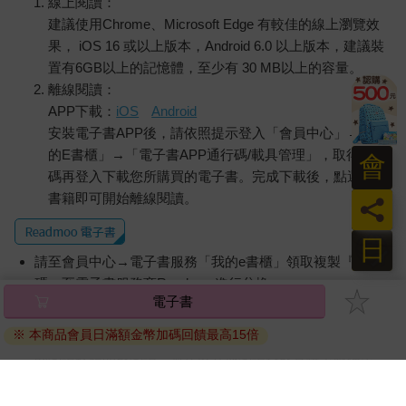
線上閱讀：
建議使用Chrome、Microsoft Edge 有較佳的線上瀏覽效
果， iOS 16 或以上版本，Android 6.0 以上版本，建議裝
置有6GB以上的記憶體，至少有 30 MB以上的容量。
離線閱讀：
APP下載：
iOS
Android
安裝電子書APP後，請依照提示登入「會員中心」→「我
的E書櫃」→「電子書APP通行碼/載具管理」，取得通行
會
碼再登入下載您所購買的電子書。完成下載後，點選任一
書籍即可開始離線閱讀。
員
日
請至會員中心→電子書服務「我的e書櫃」領取複製『兌換
碼』至電子書服務商Readmoo進行兌換。
電子書
退換貨須知：
※ 本商品會員日滿額金幣加碼回饋最高15倍
因版權保護，您在金石堂所購買的電子書僅能以金石堂專屬
的閱讀軟體開啟閱讀，無法以其他閱讀器或直接下載檔案。
依據「消費者保護法」第19條及行政院消費者保護處公告之
「通訊交易解除權合理例外情事適用準則」，非以有形媒介