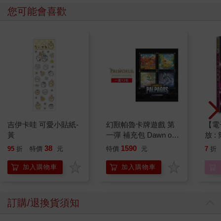
您可能會喜歡
吉伊卡哇 可愛小貼紙-
幻獸帕魯卡牌遊戲 第
【電
黃
一彈 補充包 Dawn of
放 
Palpagos（日文版一
放手
38
1590
95
折
特價
元
特價
元
7
折
盒）
加入購物車
加入購物車
訂購/退換貨須知