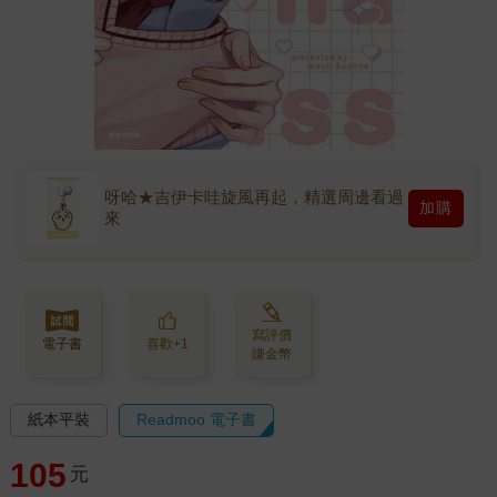
呀哈★吉伊卡哇旋風再起，精選周邊看過
加購
來
寫評價
電子書
喜歡+1
賺金幣
紙本平裝
Readmoo 電子書
105
元