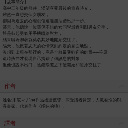
【故事簡介】
高中三年級的熊井，渴望享受最後的青春時光，
雖然一直想交個女朋友，
卻因為過去的心理創傷遲遲無法踏出那一步。
某天，他聽說一位關係不錯的女同學最近剛跟男友分手，
於是鼓起勇氣用手機聯絡對方，
結果聊著聊著就莫名其妙地開始交往了。
隔天，他懷著忐忑的心情來到約定的見面地點，
沒想到出現在那裡的，竟是全校最受歡迎的帥哥──笹原!
這時熊井才發現自己搞錯了傳訊息的對象，
但他也說不出口，陰錯陽差之下便開始和笹原交往了……
作者
姓名:末広マチ\n\r作品接連獲獎、深受讀者肯定，人氣看漲的BL
漫畫家。代表作有《曖昧的狼》。
譯者