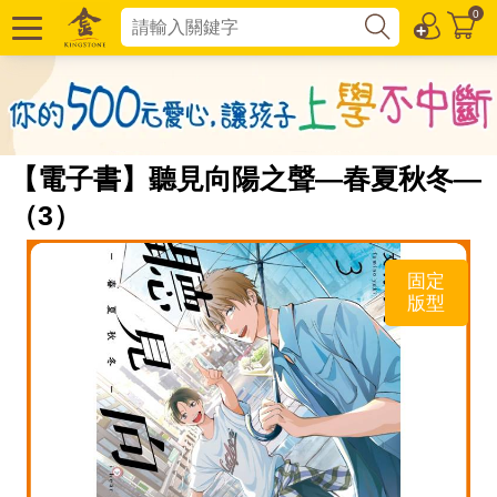
0
【電子書】聽見向陽之聲—春夏秋冬—
（3）
固定
版型