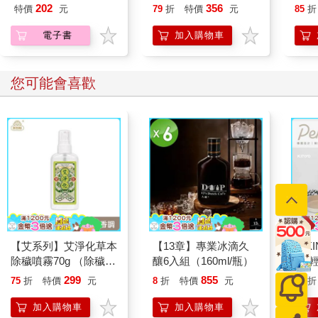
單
的44個霸凌防制和性
202
356
特價
元
79
折
特價
元
85
折
平觀念指南
電子書
加入購物車
您可能會喜歡
【艾系列】艾淨化草本
【13章】專業冰滴久
【KI
除穢噴霧70g （除穢/
釀6入組（160ml/瓶）
列-
平安/淨化/艾草/芙蓉/
平煎
299
855
75
折
特價
元
8
折
特價
元
56
折
抹草） 此為單瓶賣場
另有多瓶組優惠賣場
加入購物車
加入購物車