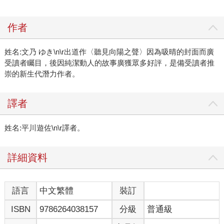
作者
姓名:文乃 ゆき\n\r出道作〈聽見向陽之聲〉因為吸晴的封面而廣
受讀者矚目，後因純潔動人的故事廣獲眾多好評，是備受讀者推
崇的新生代潛力作者。
譯者
姓名:平川遊佐\n\r譯者。
詳細資料
語言
中文繁體
裝訂
ISBN
9786264038157
分級
普通級