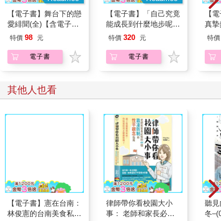
【電子書】舞台下的戀
【電子書】「自己究竟
【電
愛緋聞(全)【含電子限
能成長到什麼地步呢？
真摯
定特典】
我的答案是沒有極限」
員帶
98
320
特價
元
特價
元
特價
～(第
電子書
電子書
其他人也看
【電子書】憲在台南：
律師帶你看校園大小
聽見
林俊憲的台南美食私名
事： 老師和家長必知
冬–(0