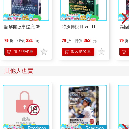
請解開故事謎底 05
特殊傳說Ⅲ vol.11
為怪
221
253
79
折
特價
元
79
折
特價
元
79
折
加入購物車
加入購物車
其他人也買
Readmoo
Readmoo