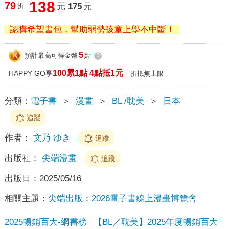
138
79
折
元
175
元
認購希望書包，幫助弱勢孩童上學不中斷！
5
預計最高可得金幣
點
?
100累1點 4點抵1元
HAPPY GO享
折抵無上限
分類：
電子書
＞
漫畫
＞
BL /耽美
＞
日本
追蹤
作者：
文乃 ゆき
追蹤
出版社：
尖端漫畫
追蹤
出版日：
2025/05/16
相關主題：
尖端出版：2026電子書線上漫畫博覽會
2025暢銷百大-網書榜
【BL／耽美】2025年度暢銷百大