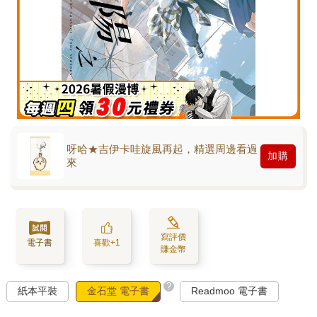
呀哈★吉伊卡哇旋風再起，精選周邊看過
加購
來
寫評價
電子書
喜歡+1
賺金幣
?
紙本平裝
金石堂 電子書
Readmoo 電子書