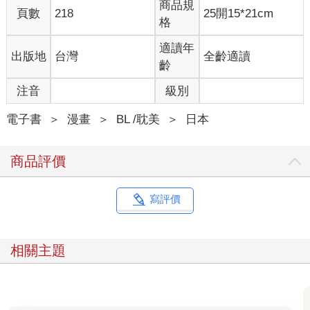
商品規
頁數
218
25開15*21cm
格
適讀年
出版地
台灣
全齡適讀
齡
注音
級別
電子書
＞
漫畫
＞
BL /耽美
＞
日本
商品評價
寫評價
相關主題