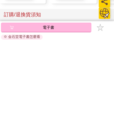
訂購/退換貨須知
加入金石堂 LINE 官方帳號『完成綁定』，隨時掌握出貨動
電子書
態：
※ 金石堂電子書怎麼看
提醒您！！
金石堂及銀行均不會請您操作ATM! 如接獲電話要求您前往
ATM提款機，請不要聽從指示，以免受騙上當！
購買須知：
使用金石堂電子書服務即為同意
金石堂電子書服務條款
。
電子書分為「金石堂(線上閱讀+APP)」及「Readmoo(兌換
碼)」兩種：