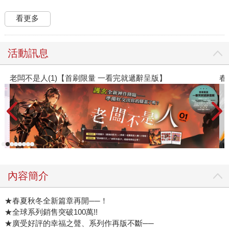
看更多
活動訊息
春光ｘ奇幻基地｜全書系展
內容簡介
★春夏秋冬全新篇章再開──！
★全球系列銷售突破100萬!!
★廣受好評的幸福之聲、系列作再版不斷──