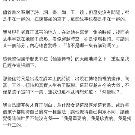
儘管書名區別了詩、詞、畫、陶、玉、鏡，但歷史沒有間隔，都
是串在一起的。在陳郁如的筆下，這些故事也都是串在一起的。
我發現作者真正厲害的地方，在於她在寫第一集的時候，後面的
故事早就在她腦中成形。看似穿越時空，卻是環環相扣。每讀到
某一個部分，內心總會驚呼：「這不是哪一集有講到嗎？」
感覺整個國學歷史都在【仙靈傳奇】的天羅地網之下，重點是我
已經在這張網下。
那些從前只是出現在課本上的詩詞，出現在博物館裡的畫作、陶
器、玉器，頓時和真實人生有了關聯。這部穿越古今的大戲，不
僅是孩子追問下一集，連我也迫不及待想知道：「然後呢？」
我自己讀完後才真正明白，為什麼女兒這麼喜愛這套書。或許每
個孩子都期待自己擁有一種魔法，讓他覺得自己與眾不同，讓他
覺得這個世界不能沒有我──「我是重要的、我是珍貴的、我是獨
一無二的。」