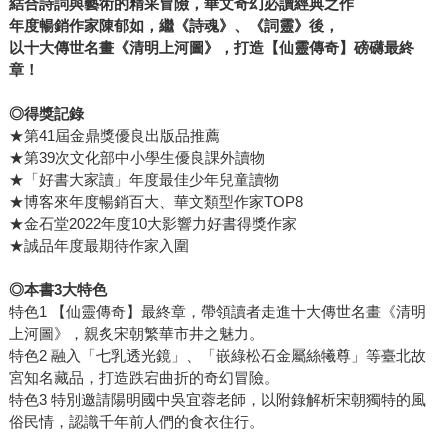
結合詩詞與藝術的精采冒險，華文奇幻必讀經典之作
年度暢銷作家陳郁如，繼《詩魂》、《詞靈》後，
以十大傳世名畫《清明上河圖》，打造【仙靈傳奇】磅礴最終
章！
◎得獎記錄
★第41屆金鼎獎優良出版品推薦
★第39次文化部中小學生優良課外讀物
★「好書大家讀」年度最佳少年兒童讀物
★博客來年度暢銷百大、華文類型作家TOP8
★金石堂2022年度10大影響力好書得獎作家
★誠品年度最期待作家入圍
◎本書3大特色
特色1 【仙靈傳奇】最終章，帶領讀者走進十大傳世名畫《清明
上河圖》，親炙宋朝繁華市井之魅力。
特色2 融入「七乳透光鏡」、「嵌綠松石金屬絲犧尊」等臺北故
宮知名藏品，打造跌宕曲折的奇幻冒險。
特色3 特別邀請陽明國中吳宜蓉老師，以附錄解析宋朝獨特的風
俗民情，認識千年前人們的食衣住行。