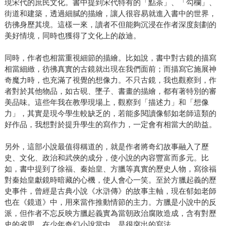
現宋代的庶民文化。書中提到宋代特有的「點茶」、「勾欄」、
街道和建築，透過細膩的描繪，讓人很容易就進入書中的世界，
彷彿身歷其境。這樣一來，讀者不但能夠沉浸在作者深度刻劃的
美好情境，同時也獲得了文化上的啟迪。
同時，作者也相當重視細節的描繪。比如說，書中對古鏡的描寫
相當細緻，彷彿真實的古鏡就出現在我們面前；而描寫它施展神
奇魔力時，也充滿了視覺的想像力。不只古鏡，我也觀察到，作
者對於其他物品，如古硯、墜子、書畫的描繪，都有著特別的審
美品味。這些年我在教學現場上，觀察到「描述力」和「想像
力」，其實是現今學生較缺乏的，若能多閱讀像郁如老師這類的
好作品，我想對於提升學生的寫作力，一定會有相當大的助益。
另外，這部小說最值得稱道的，就是作者將奇幻故事融入了歷
史、文化、政治和武俠的成分，使小說的內容豐富而多元。比
如，書中提到了徐福、秦始皇、方臘等真實的歷史人物，寫徐福
對秦始皇獻鏡時暗藏的心機，使人會心一笑。至於方臘起義的歷
史事件，曾經是古典小說《水滸傳》的故事主軸，現在郁如老師
也在《鏡道》中，用來當作推動情節的主力。方臘是小說中的反
派，但作者不忘反映方臘起義實為當朝政治腐敗造成，含有對歷
史的省思，在少年奇幻小說當中，是很突出的寫法。