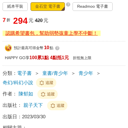
?
紙本平裝
金石堂 電子書
Readmoo 電子書
294
7
折
元
420
元
認購希望書包，幫助弱勢孩童上學不中斷！
10
預計最高可得金幣
點
?
100累1點 4點抵1元
HAPPY GO享
折抵無上限
分類：
電子書
＞
童書/青少年
＞
青少年
＞
奇幻/科幻小說
追蹤
作者：
陳郁如
追蹤
出版社：
親子天下
追蹤
出版日：
2023/03/30
相關主題：