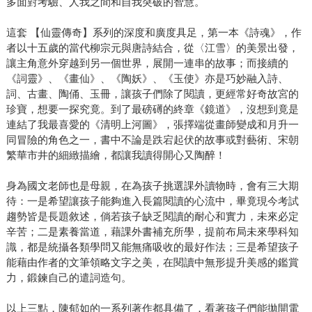
多面對考驗、人我之間和自我突破的智慧。
這套 【仙靈傳奇】系列的深度和廣度具足，第一本《詩魂》，作
者以十五歲的當代柳宗元與唐詩結合，從〈江雪〉的美景出發，
讓主角意外穿越到另一個世界，展開一連串的故事；而接續的
《詞靈》、《畫仙》、《陶妖》、《玉使》亦是巧妙融入詩、
詞、古畫、陶俑、玉冊，讓孩子們除了閱讀，更經常好奇故宮的
珍寶，想要一探究竟。到了最磅礡的終章《鏡道》，沒想到竟是
連結了我最喜愛的《清明上河圖》，張擇端從畫師變成和月升一
同冒險的角色之一，書中不論是跌宕起伏的故事或對藝術、宋朝
繁華市井的細緻描繪，都讓我讀得開心又陶醉！
身為國文老師也是母親，在為孩子挑選課外讀物時，會有三大期
待：一是希望讓孩子能夠進入長篇閱讀的心流中，畢竟現今考試
趨勢皆是長題敘述，倘若孩子缺乏閱讀的耐心和實力，未來必定
辛苦；二是素養當道，藉課外書補充所學，提前布局未來學科知
識，都是統攝各類學問又能無痛吸收的最好作法；三是希望孩子
能藉由作者的文筆領略文字之美，在閱讀中無形提升美感的鑑賞
力，鍛鍊自己的遣詞造句。
以上三點，陳郁如的一系列著作都具備了，看著孩子們能拋開電