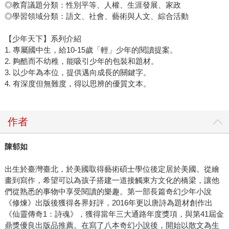
◎教育議題分類：性別平等、人權、生涯發展、家政
◎學習領域分類：語文、社會、藝術與人文、綜合活動
【少年天下】系列介紹
1. 專屬國中生，給10-15歲「輕」少年的閱讀提案。
2. 夠酷而不幼稚，能吸引少年的包裝和題材。
3. 以少年為本位，提供邁向成長的關鍵字。
4. 有深度但無難度，得以思辨的優質文本。
作者
陳郁如
出生於臺灣臺北，於美國取得藝術碩士學位後定居於美國。從繪
畫到寫作，希望可以為孩子搭建一道接觸東方文化的橋梁，讓他
們從熟悉的事物中享受閱讀的樂趣。第一部長篇奇幻少年小說
《修煉》出版後獲得各界好評，2016年更以唐詩為題材創作出
《仙靈傳奇1：詩魂》，獲得當年三大通路年度獎項，與第41屆金
鼎獎優良出版品推薦。在寫了八本奇幻小說後，開始以散文為生