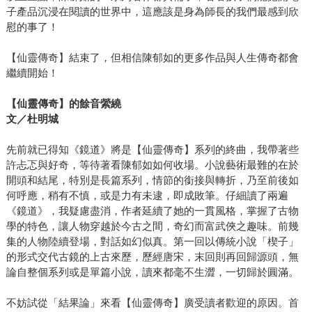
子產品沉浸在閱讀的世界中，這應該是身為師長的我們最感到欣
慰的事了！
【仙靈傳奇】結束了，但相信陳郁如的更多作品與人生傳奇都會
繼續開始！
【仙靈傳奇】的餘音縈繞
文／杜明城
先前就已得知《鏡道》將是【仙靈傳奇】系列的終曲，我帶著些
許忐忑與好奇，等待著看陳郁如如何收場。小說藝術最難的在於
開頭和結尾，特別是長篇系列，情節的銜接與轉折，乃至前後如
何呼應，稍有不慎，或是力有未逮，即成敗筆。仔細讀了兩遍
《鏡道》，我疑慮盡消，作者延續了她的一貫風格，掌握了古物
學的特色，讓人物穿越於今古之間，奇幻而富武俠之趣味。前幾
集的人物陸續登場，對話如幻似真。第一回以傳統小說「楔子」
的形式交代古鏡的上古來歷，歷經唐宋，末回則再回歸源頭，無
論自整個系列或是單篇小說，讀來都毫不生澀，一切歸於圓滿。
不妨試從「結果論」來看【仙靈傳奇】廣受讀者歡迎的原因。首