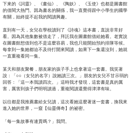
下來的《詞靈》、《畫仙》、《陶妖》、《玉使》也都是圖書館
的借閱大熱門。因為書名的關係，我一直覺得跟中小學生的國學
有關，始終提不起我的閱讀興趣。
直到有一天，女兒在學校讀到了《詩魂》這本書，直說非常好
看。因為其他集數被借走了，拜託我在圖書館借給她看。老實說
在圖書館想借到也不是這麼容易，我也只能開始預約排隊等候。
每拿到一集她都迫不及待打開來閱讀，如果下一集還沒到，她就
一直重複看同一集。
某天和朋友聚餐，朋友家的孩子手上也拿著這一套書。我笑著
說：「○○（女兒的名字）說她讀三次。」朋友的女兒不甘示弱的
回答：「這一本我讀四次。」這時我才發現，這套書是真的厲
害，厲害到孩子們明明讀過，重複閱讀還覺得津津有味。
以往都是我推薦書給女兒讀，這次看她這麼著迷一套書，換我來
進入她的世界，一窺【仙靈傳奇】的祕密。
「每一集故事有連貫嗎？」我問。