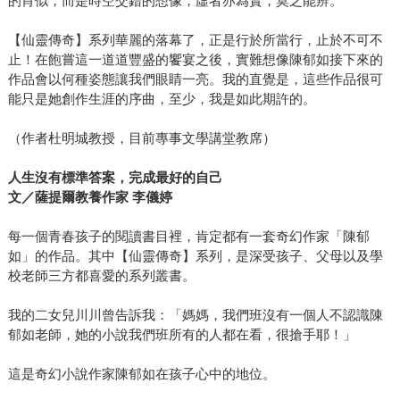
的肖似，而是時空交錯的想像，虛者亦為實，莫之能辨。
【仙靈傳奇】系列華麗的落幕了，正是行於所當行，止於不可不
止！在飽嘗這一道道豐盛的饗宴之後，實難想像陳郁如接下來的
作品會以何種姿態讓我們眼睛一亮。我的直覺是，這些作品很可
能只是她創作生涯的序曲，至少，我是如此期許的。
（作者杜明城教授，目前專事文學講堂教席）
人生沒有標準答案，完成最好的自己
文／薩提爾教養作家 李儀婷
每一個青春孩子的閱讀書目裡，肯定都有一套奇幻作家「陳郁
如」的作品。其中【仙靈傳奇】系列，是深受孩子、父母以及學
校老師三方都喜愛的系列叢書。
我的二女兒川川曾告訴我：「媽媽，我們班沒有一個人不認識陳
郁如老師，她的小說我們班所有的人都在看，很搶手耶！」
這是奇幻小說作家陳郁如在孩子心中的地位。