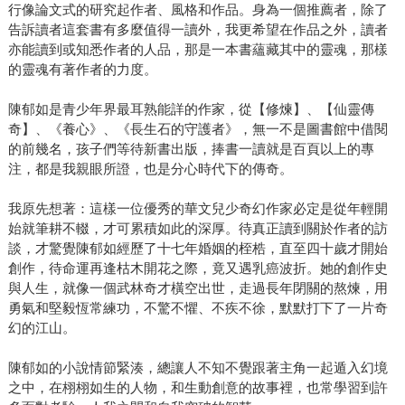
行像論文式的研究起作者、風格和作品。身為一個推薦者，除了
告訴讀者這套書有多麼值得一讀外，我更希望在作品之外，讀者
亦能讀到或知悉作者的人品，那是一本書蘊藏其中的靈魂，那樣
的靈魂有著作者的力度。
陳郁如是青少年界最耳熟能詳的作家，從【修煉】、【仙靈傳
奇】、《養心》、《長生石的守護者》，無一不是圖書館中借閱
的前幾名，孩子們等待新書出版，捧書一讀就是百頁以上的專
注，都是我親眼所證，也是分心時代下的傳奇。
我原先想著：這樣一位優秀的華文兒少奇幻作家必定是從年輕開
始就筆耕不輟，才可累積如此的深厚。待真正讀到關於作者的訪
談，才驚覺陳郁如經歷了十七年婚姻的桎梏，直至四十歲才開始
創作，待命運再逢枯木開花之際，竟又遇乳癌波折。她的創作史
與人生，就像一個武林奇才橫空出世，走過長年閉關的熬煉，用
勇氣和堅毅恆常練功，不驚不懼、不疾不徐，默默打下了一片奇
幻的江山。
陳郁如的小說情節緊湊，總讓人不知不覺跟著主角一起遁入幻境
之中，在栩栩如生的人物，和生動創意的故事裡，也常學習到許