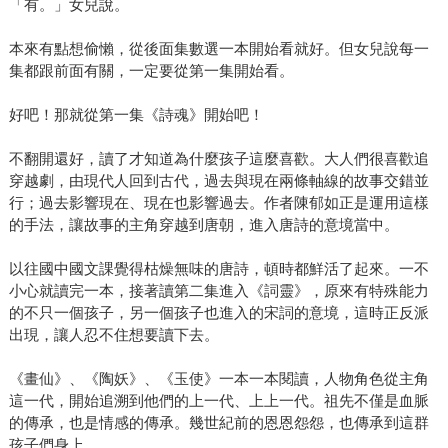
「有。」女兒說。
本來有點想偷懶，從後面集數選一本開始看就好。但女兒說每一
集都跟前面有關，一定要從第一集開始看。
好吧！那就從第一集《詩魂》開始吧！
不翻開還好，讀了才知道為什麼孩子這麼喜歡。大人們很喜歡追
穿越劇，由現代人回到古代，過去與現在兩條軸線的故事交錯並
行；過去影響現在、現在也影響過去。作者陳郁如正是運用這樣
的手法，讓故事的主角穿越到唐朝，進入唐詩的意境當中。
以往國中國文課覺得枯燥無味的唐詩，頓時都鮮活了起來。一不
小心就讀完一本，接著讀第二集進入《詞靈》，原來有特殊能力
的不只一個孩子，另一個孩子也進入的宋詞的意境，這時正反派
出現，讓人忍不住想要讀下去。
《畫仙》、《陶妖》、《玉使》一本一本閱讀，人物角色從主角
這一代，開始追溯到他們的上一代、上上一代。祖先不僅是血脈
的傳承，也是情感的傳承。幾世紀前的恩恩怨怨，也傳承到這群
孩子們身上。