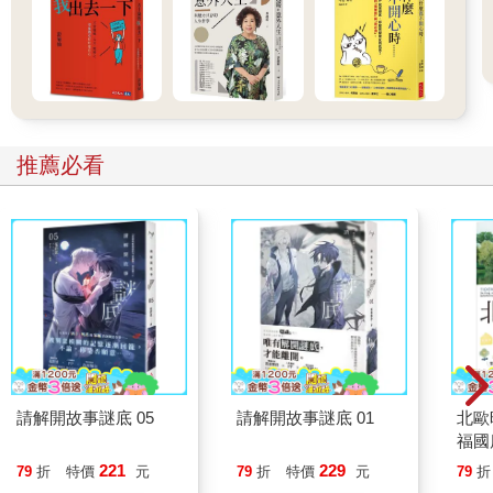
推薦必看
請解開故事謎底 05
請解開故事謎底 01
北歐
福國
221
229
79
折
特價
元
79
折
特價
元
79
折