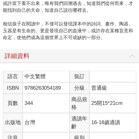
或許當下看不出來，唯有我們回溯過去，知道我們從何而來，才
能找到自己的天命，知道自己該往哪裡去。
相信孩子在閱讀中，不僅可以發現課本中的詩詞、畫作、陶器、
玉器是有生命的。更是發現自己的血液中，或許存在某種旨意和
命定，使他們成為這個世界上不可或缺的一部分。
詳細資料
語言
中文繁體
裝訂
ISBN
9786263054189
分級
普通級
商品規
頁數
344
25開15*21cm
格
適讀年
出版地
台灣
16-18歲適讀
齡
注音
級別