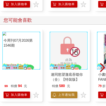
加入購物車
加入購物車
您可能會喜歡
今周刊07月2026第
連同慾望澈底吞噬你
小書
1546期
（全）【特裝版】
FAN
成為
94
580
特價
元
特價
元
79
折
99
段！
加入購物車
上市通知我