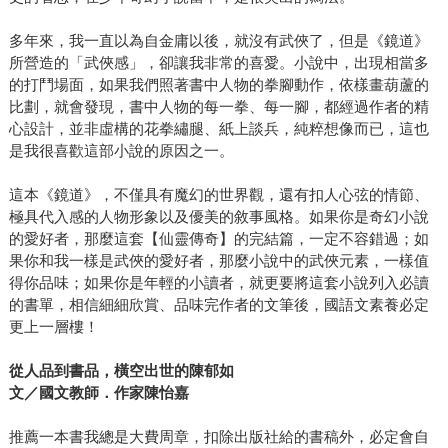
多年來，我一直以為自金庸以後，就沒有武俠了，但是《鏡道》
所營造的「武俠感」，卻讓我非常的喜愛。小說中，出現相當多
的打鬥場面，如果我們照著書中人物的拳腳動作，依樣畫葫蘆的
比劃，就會發現，書中人物的每一拳、每一腳，都經過作者的精
心設計，並非虛構的花拳繡腿、紙上談兵，純粹想像而已，這也
是我很喜歡這部小說的原因之一。
這本《鏡道》，不僅具有魔幻的世界觀，還有扣人心弦的情節、
極具代入感的人物形象以及優美的敘事風格。如果你是奇幻小說
的愛好者，那麼這套【仙靈傳奇】的完結篇，一定不容錯過；如
果你和我一樣是武俠的愛好者，那麼小說中的武俠元素，一樣值
得你品味；如果你是年輕的小讀者，就更要將這套小說列入必讀
的書單，相信細細欣賞、品味完作者的文筆後，國語文素養必定
更上一層樓！
從人品到書品，橫空出世的陳郁如
文／國文教師．作家陳怡嘉
推薦一本書我總是大費周章，扣除出版社給的書稿外，必定會自