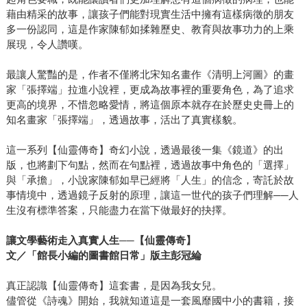
藉由精采的故事，讓孩子們能對現實生活中擁有這樣病徵的朋友
多一份認同，這是作家陳郁如揉雜歷史、教育與故事功力的上乘
展現，令人讚嘆。
最讓人驚豔的是，作者不僅將北宋知名畫作《清明上河圖》的畫
家「張擇端」拉進小說裡，更成為故事裡的重要角色，為了追求
更高的境界，不惜忽略愛情，將這個原本就存在於歷史史冊上的
知名畫家「張擇端」，透過故事，活出了真實樣貌。
這一系列【仙靈傳奇】奇幻小說，透過最後一集《鏡道》的出
版，也將劃下句點，然而在句點裡，透過故事中角色的「選擇」
與「承擔」，小說家陳郁如早已經將「人生」的信念，寄託於故
事情境中，透過鏡子反射的原理，讓這一世代的孩子們理解──人
生沒有標準答案，只能盡力在當下做最好的抉擇。
讓文學藝術走入真實人生──【仙靈傳奇】
文／「館長小編的圖書館日常」版主彭冠綸
真正認識【仙靈傳奇】這套書，是因為我女兒。
儘管從《詩魂》開始，我就知道這是一套風靡國中小的書籍，接