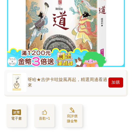
呀哈★吉伊卡哇旋風再起，精選周邊看過
加購
來
寫評價
電子書
喜歡+1
賺金幣