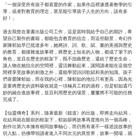
「一個深受所有孩子都喜愛的作家，如果作品裡滲透著教學的引
導，或者對教育的理念，甚至能引導孩子人生的方向，該有多
好！」
過去我曾在童書出版公司工作，這是當時我給予自己的期許，希
望自己製作的書籍，都能包含教育的信念，而這些願景，奇幻作
家陳郁如早已抵達多年，她將詩、詞、歌、賦、畫的美感與歷史
的教育，都揉雜進故事裡，將歷史上知名的人物，都成了筆下的
角色，並且在歷史的框架下，既不扭曲歷史，還給了歷史生命，
讓人物在她拉出的空間裡，靈活舞動起來，讓閱讀者能在這個空
間裡享受故事的刺激之外，還能學習詩詞歌賦和美的知識。孩子
們喜愛陳郁如，而在我的心裡，陳郁如的地位只有更高，因為光
是要將歷史的資料吸收就是一項極具工程的過程，但是郁如還巧
妙的融合進故事裡，並且利用歷史的場景，屢屢將不可能的任務
完成了。
【仙靈傳奇】系列，隨著最新《鏡道》的出版，即將走向結局，
在結局就在眼前的框架下，郁如卻將故事再度推向另一個高峰，
創作出第六本擁有相同故事軸心，而仍舊有著不一樣述說故事的
切入點，彷彿帶領讀者進入不同次元的異世界，故事一開場，就