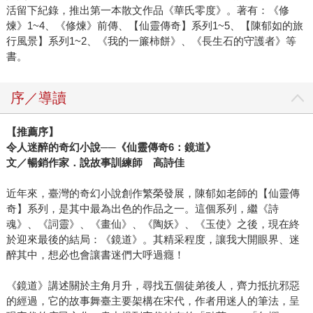
活留下紀錄，推出第一本散文作品《華氏零度》。著有：《修
煉》1~4、《修煉》前傳、【仙靈傳奇】系列1~5、【陳郁如的旅
行風景】系列1~2、《我的一簾柿餅》、《長生石的守護者》等
書。
序／導讀
【推薦序】
令人迷醉的奇幻小說──《仙靈傳奇6：鏡道》
文／暢銷作家．說故事訓練師 高詩佳
近年來，臺灣的奇幻小說創作繁榮發展，陳郁如老師的【仙靈傳
奇】系列，是其中最為出色的作品之一。這個系列，繼《詩
魂》、《詞靈》、《畫仙》、《陶妖》、《玉使》之後，現在終
於迎來最後的結局：《鏡道》。其精采程度，讓我大開眼界、迷
醉其中，想必也會讓書迷們大呼過癮！
《鏡道》講述關於主角月升，尋找五個徒弟後人，齊力抵抗邪惡
的經過，它的故事舞臺主要架構在宋代，作者用迷人的筆法，呈