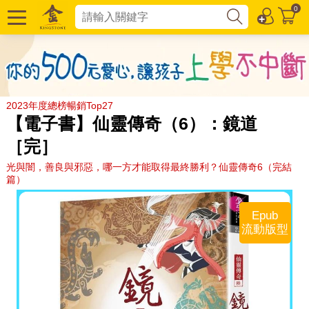
0
2023年度總榜暢銷Top27
【電子書】仙靈傳奇（6）：鏡道
［完］
光與闇，善良與邪惡，哪一方才能取得最終勝利？仙靈傳奇6（完結
篇）
Epub
流動版型