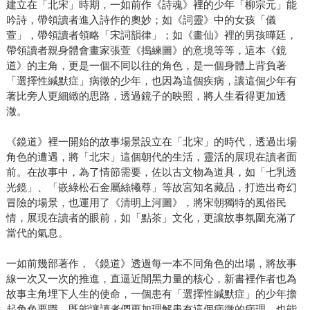
建立在「北宋」時期，一如前作《詩魂》裡的少年「柳宗元」能
吟詩，帶領讀者進入詩作的奧妙；如《詞靈》中的女孩「儀
萱」，帶領讀者領略「宋詞韻律」；如《畫仙》裡的男孩曄廷，
帶領讀者親身體會畫家張萱《搗練圖》的意境等等，這本《鏡
道》的主角，更是一個不同以往的角色，是一個身體上背負著
「選擇性緘默症」病徵的少年，也因為這個疾病，讓這個少年有
著比旁人更細緻的思路，透過鏡子的映照，將人生看得更加透
澈。
《鏡道》裡一開始的故事場景設立在「北宋」的時代，透過出場
角色的遭遇，將「北宋」這個朝代的生活，靈活的展現在讀者面
前。在故事中，為了情節需要，佐以古文物為道具，如「七乳透
光鏡」、「嵌綠松石金屬絲犧尊」等故宮知名藏品，打造出奇幻
冒險的場景，也運用了《清明上河圖》，將宋朝獨特的風俗民
情，展現在讀者的眼前，如「點茶」文化，更讓故事氛圍充滿了
當代的氣息。
一如前幾部著作，《鏡道》透過每一本不同角色的出場，將故事
線一次又一次的推進，直逼近闇黑力量的核心，新書裡作者也為
故事主角埋下人生的使命，一個患有「選擇性緘默症」的少年擔
起角色要職，既能讓讀者們更加理解患有這個病徵的病理，也能