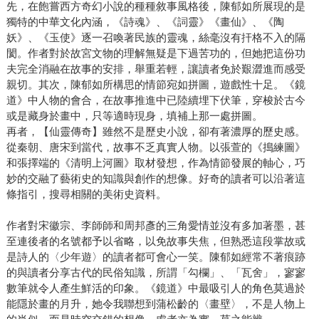
先，在飽嘗西方奇幻小說的種種敘事風格後，陳郁如所展現的是
獨特的中華文化內涵，《詩魂》、《詞靈》《畫仙》、《陶
妖》、《玉使》逐一召喚著民族的靈魂，絲毫沒有扞格不入的隔
閡。作者對於故宮文物的理解無疑是下過苦功的，但她把這份功
夫完全消融在故事的安排，舉重若輕，讓讀者免於艱澀進而感受
親切。其次，陳郁如所構思的情節宛如拼圖，遊戲性十足。《鏡
道》中人物的會合，在故事推進中已陸續埋下伏筆，穿梭於古今
或是藏身於畫中，只等適時現身，填補上那一處拼圖。
再者，【仙靈傳奇】雖然不是歷史小說，卻有著濃厚的歷史感。
從秦朝、唐宋到當代，故事不乏真實人物。以張萱的《搗練圖》
和張擇端的《清明上河圖》取材發想，作為情節發展的軸心，巧
妙的交融了藝術史的知識與創作的想像。好奇的讀者可以沿著這
條指引，搜尋相關的美術史資料。
作者對宋徽宗、李師師和周邦彥的三角愛情並沒有多加著墨，甚
至連後者的名號都予以省略，以免故事失焦，但熟悉這段掌故或
是詩人的〈少年遊〉的讀者都可會心一笑。陳郁如經常不著痕跡
的與讀者分享古代的民俗知識，所謂「勾欄」、「瓦舍」，寥寥
數筆就令人產生鮮活的印象。《鏡道》中最吸引人的角色莫過於
能隱於畫的月升，她令我聯想到蒲松齡的〈畫壁〉，不是人物上