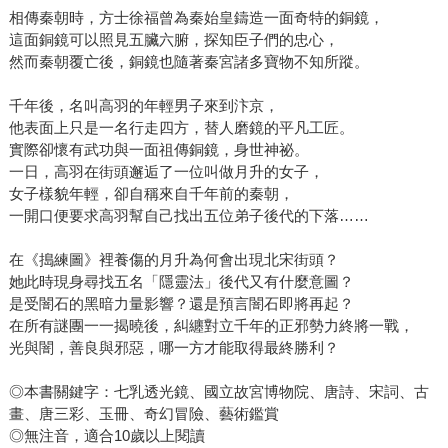
相傳秦朝時，方士徐福曾為秦始皇鑄造一面奇特的銅鏡，
這面銅鏡可以照見五臟六腑，探知臣子們的忠心，
然而秦朝覆亡後，銅鏡也隨著秦宮諸多寶物不知所蹤。
千年後，名叫高羽的年輕男子來到汴京，
他表面上只是一名行走四方，替人磨鏡的平凡工匠。
實際卻懷有武功與一面祖傳銅鏡，身世神祕。
一日，高羽在街頭邂逅了一位叫做月升的女子，
女子樣貌年輕，卻自稱來自千年前的秦朝，
一開口便要求高羽幫自己找出五位弟子後代的下落……
在《搗練圖》裡養傷的月升為何會出現北宋街頭？
她此時現身尋找五名「隱靈法」後代又有什麼意圖？
是受闇石的黑暗力量影響？還是預言闇石即將再起？
在所有謎團一一揭曉後，糾纏對立千年的正邪勢力終將一戰，
光與闇，善良與邪惡，哪一方才能取得最終勝利？
◎本書關鍵字：七乳透光鏡、國立故宮博物院、唐詩、宋詞、古
畫、唐三彩、玉冊、奇幻冒險、藝術鑑賞
◎無注音，適合10歲以上閱讀