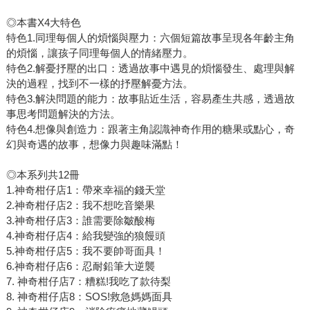
◎本書X4大特色
特色1.同理每個人的煩惱與壓力：六個短篇故事呈現各年齡主角
的煩惱，讓孩子同理每個人的情緒壓力。
特色2.解憂抒壓的出口：透過故事中遇見的煩惱發生、處理與解
決的過程，找到不一樣的抒壓解憂方法。
特色3.解決問題的能力：故事貼近生活，容易產生共感，透過故
事思考問題解決的方法。
特色4.想像與創造力：跟著主角認識神奇作用的糖果或點心，奇
幻與奇遇的故事，想像力與趣味滿點！
◎本系列共12冊
1.神奇柑仔店1：帶來幸福的錢天堂
2.神奇柑仔店2：我不想吃音樂果
3.神奇柑仔店3：誰需要除皺酸梅
4.神奇柑仔店4：給我變強的狼饅頭
5.神奇柑仔店5：我不要帥哥面具！
6.神奇柑仔店6：忍耐鉛筆大逆襲
7. 神奇柑仔店7：糟糕!我吃了款待梨
8. 神奇柑仔店8：SOS!救急媽媽面具