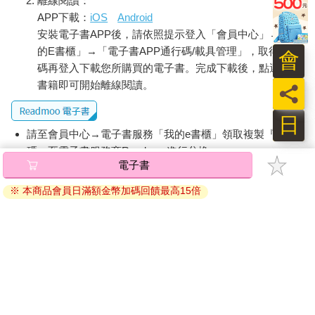
離線閱讀：
APP下載：
iOS
Android
安裝電子書APP後，請依照提示登入「會員中心」→「我
的E書櫃」→「電子書APP通行碼/載具管理」，取得通行
會
碼再登入下載您所購買的電子書。完成下載後，點選任一
書籍即可開始離線閱讀。
員
日
請至會員中心→電子書服務「我的e書櫃」領取複製『兌換
碼』至電子書服務商Readmoo進行兌換。
退換貨須知：
因版權保護，您在金石堂所購買的電子書僅能以金石堂專屬
的閱讀軟體開啟閱讀，無法以其他閱讀器或直接下載檔案。
依據「消費者保護法」第19條及行政院消費者保護處公告之
「通訊交易解除權合理例外情事適用準則」，非以有形媒介
提供之數位內容或一經提供即為完成之線上服務，經消費者
事先同意始提供。（如：電子書、電子雜誌、下載版軟體、
虛擬商品…等），
不受「網購服務需提供七日鑑賞期」的限
制
。為維護您的權益，建議您先使用「試閱」功能後再付款