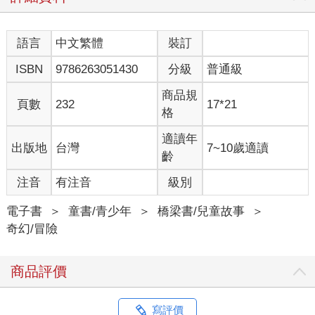
語言
中文繁體
裝訂
ISBN
9786263051430
分級
普通級
商品規
頁數
232
17*21
格
適讀年
出版地
台灣
7~10歲適讀
齡
注音
有注音
級別
電子書
＞
童書/青少年
＞
橋梁書/兒童故事
＞
奇幻/冒險
商品評價
寫評價