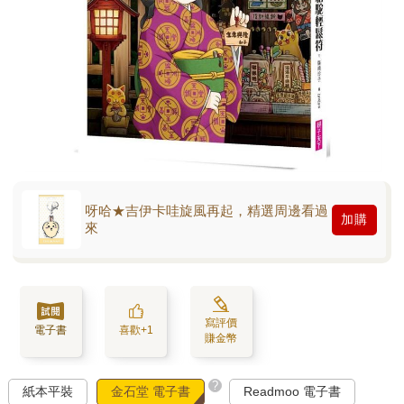
呀哈★吉伊卡哇旋風再起，精選周邊看過
加購
來
寫評價
電子書
喜歡+1
賺金幣
?
紙本平裝
金石堂 電子書
Readmoo 電子書