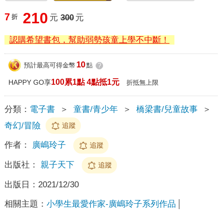
210
7
折
元
300
元
認購希望書包，幫助弱勢孩童上學不中斷！
10
預計最高可得金幣
點
?
100累1點 4點抵1元
HAPPY GO享
折抵無上限
分類：
電子書
＞
童書/青少年
＞
橋梁書/兒童故事
＞
奇幻/冒險
追蹤
作者：
廣嶋玲子
追蹤
出版社：
親子天下
追蹤
出版日：
2021/12/30
相關主題：
小學生最愛作家-廣嶋玲子系列作品