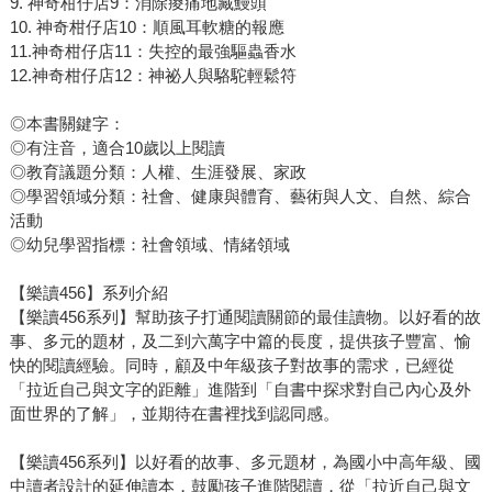
9. 神奇柑仔店9：消除痠痛地藏鰻頭
10. 神奇柑仔店10：順風耳軟糖的報應
11.神奇柑仔店11：失控的最強驅蟲香水
12.神奇柑仔店12：神祕人與駱駝輕鬆符
◎本書關鍵字：
◎有注音，適合10歲以上閱讀
◎教育議題分類：人權、生涯發展、家政
◎學習領域分類：社會、健康與體育、藝術與人文、自然、綜合
活動
◎幼兒學習指標：社會領域、情緒領域
【樂讀456】系列介紹
【樂讀456系列】幫助孩子打通閱讀關節的最佳讀物。以好看的故
事、多元的題材，及二到六萬字中篇的長度，提供孩子豐富、愉
快的閱讀經驗。同時，顧及中年級孩子對故事的需求，已經從
「拉近自己與文字的距離」進階到「自書中探求對自己內心及外
面世界的了解」，並期待在書裡找到認同感。
【樂讀456系列】以好看的故事、多元題材，為國小中高年級、國
中讀者設計的延伸讀本，鼓勵孩子進階閱讀，從「拉近自己與文