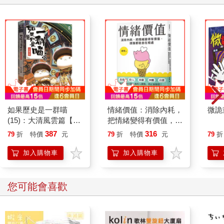
如果歷史是一群喵
情緒價值：消除內耗，
微詭
(15)：大清風雲篇【萌
把情緒變得有價值，跟
貓漫畫學歷史】
誰都能自在相處
387
316
79
折
特價
元
79
折
特價
元
79
折
加入購物車
加入購物車
您可能會喜歡