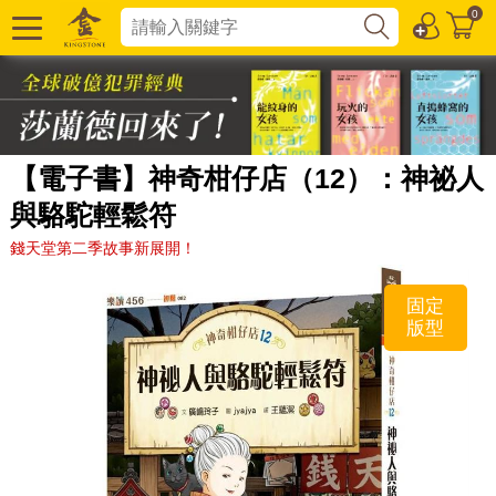
0
【電子書】神奇柑仔店（12）：神祕人
與駱駝輕鬆符
錢天堂第二季故事新展開！
固定
版型