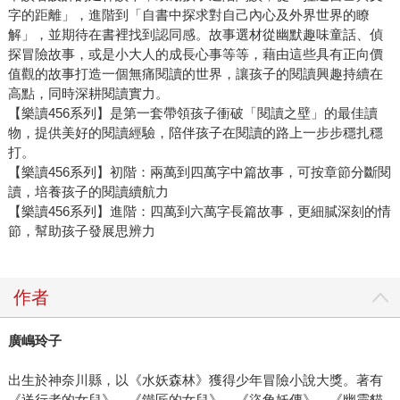
字的距離」，進階到「自書中探求對自己內心及外界世界的瞭
解」，並期待在書裡找到認同感。故事選材從幽默趣味童話、偵
探冒險故事，或是小大人的成長心事等等，藉由這些具有正向價
值觀的故事打造一個無痛閱讀的世界，讓孩子的閱讀興趣持續在
高點，同時深耕閱讀實力。
【樂讀456系列】是第一套帶領孩子衝破「閱讀之壁」的最佳讀
物，提供美好的閱讀經驗，陪伴孩子在閱讀的路上一步步穩扎穩
打。
【樂讀456系列】初階：兩萬到四萬字中篇故事，可按章節分斷閱
讀，培養孩子的閱讀續航力
【樂讀456系列】進階：四萬到六萬字長篇故事，更細膩深刻的情
節，幫助孩子發展思辨力
作者
廣嶋玲子
出生於神奈川縣，以《水妖森林》獲得少年冒險小說大獎。著有
《送行者的女兒》、《鐵匠的女兒》、《盜角妖傳》、《幽靈貓