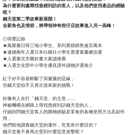
為什麼要到處尋找曾經到訪的客人，以及他們使用產品的經驗
呢？
錢天堂第二季故事新展開！
全新角色及情節，將帶領神奇柑仔店故事進入另一高峰！
◎得獎記錄
★風靡臺日韓三地小學生、系列累積銷售逾百萬本
★連續兩年入選日本白楊社小學生票選童書總決選
★入選臺北市圖好書大家讀推薦
★入選文化部中小學生優良課外讀物評選推介
紅子好不容易斬斷了與澱澱的惡緣，
但錢天堂似乎又再次迎來新的挑戰！
好像有人在打「錢天堂」的主意……
神祕機構在網路上尋找曾經到訪錢天堂的人，
仔細詢問錢天堂客人的購物經驗及零食的各種使用方法及副作
用，
他們暗地調查錢天堂的運作，究竟有什麼目的？
錢天堂會不會再次受到什麼惡意攻擊呢？