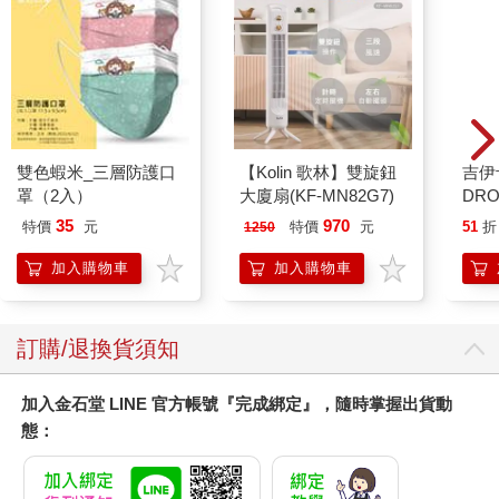
雙色蝦米_三層防護口
【Kolin 歌林】雙旋鈕
吉伊
罩（2入）
大廈扇(KF-MN82G7)
DR
水晶
35
970
特價
元
特價
元
51
折
1250
貼紙
兔兔 
加入購物車
加入購物車
訂購/退換貨須知
加入金石堂 LINE 官方帳號『完成綁定』，隨時掌握出貨動
態：