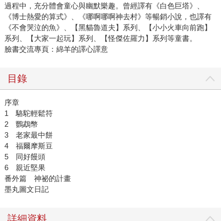
過程中，充分體會童心與幽默樂趣。曾經譯有《白色巨塔》、
《博士熱愛的算式》、《哪啊哪啊神去村》等暢銷小說，也譯有
《不會哭泣的魚》、【黑貓魯道夫】系列、【小小火車向前跑】
系列、【大家一起玩】系列、【怪傑佐羅力】系列等童書。
臉書交流專頁：綿羊的譯心譯意
目錄
序章
1 駱駝輕鬆符
2 鸚鵡幣
3 老家最中餅
4 福爾摩斯豆
5 同好饅頭
6 親近堅果
番外篇 神祕的計畫
墨丸圖文日記
詳細資料