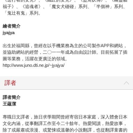
福子》、《追魂者》、「魔女犬碰碰」系列、「半個神」系列、
「鬼辻有鬼」系列。
繪者簡介
jyajya
出生於福岡縣，曾經在以手機業務為主的公司製作APP和網站，
並協助網站的經營，二〇一一年成為自由設計師。目前拓展了插
圖等業務，活躍在更廣泛的領域。
http://www.juno.dti.ne.jp/~jyajya/
譯者
譯者簡介
王蘊潔
專職日文譯者，旅日求學期間曾經寄宿日本家庭，深入體會日本
文化內涵，從事翻譯工作至今二十餘年。熱愛閱讀，熱愛故事，
除了或嚴肅或浪漫、或驚悚或溫馨的小說翻譯，也從翻譯童書的