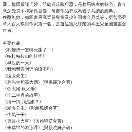
愛，構圖嚴謹巧妙，並處處暗藏巧思，是賴馬繪本的特色。多年
來深受孩子和家長喜愛，每部作品都成為親子共讀的經典。
獲獎無數，如圖書最高榮譽兒童及少年圖書金鼎獎等，更曾榮登
華人百大暢銷作家第一名，是首位獲此殊榮的本土兒童圖畫書創
作者。
主要作品
《我變成一隻噴火龍了！》
《帕拉帕拉山的妖怪》
《早起的一天》
《我和我家附近的流浪狗》
《慌張先生》
《胖先生和高大個》(與楊麗玲合著)
《金太陽 銀太陽》
《十二生肖的故事》
《猜一猜 我是誰？》
《愛哭公主》(與賴曉妍合著)
《生氣王子》
《勇敢小火車》(與賴曉妍合著)
《朱瑞福的游泳課》(與賴曉妍合著)