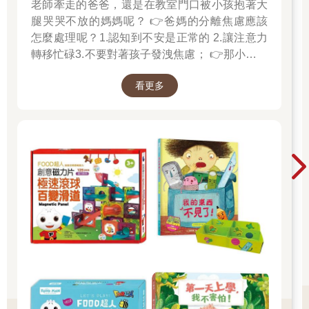
老師牽走的爸爸，還是在教室門口被小孩抱著大
腿哭哭不放的媽媽呢？ 👉爸媽的分離焦慮應該
怎麼處理呢？1.認知到不安是正常的 2.讓注意力
轉移忙碌3.不要對著孩子發洩焦慮； 👉那小朋友
該如何適應過渡期呢？1.可給予適當的安撫玩具
看更多
也許是熟悉的玩偶增加安全感 2.與孩子分開時請
好好堅定道別不可哄騙,並保證會回到身邊3.準時
守約的接回孩子 好好的渡這個時期，爸爸媽媽和
孩子一起迎接成長的過程！真是太好了！ 🎉金石
堂開學季！爸媽好輕鬆教你一站購足！文具、書
包、書套參展品全面5折起！👉文具滿777送80
元電子禮券 👉全站商品滿1200回饋4%金幣