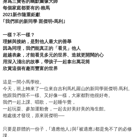
身爲三寶爸的幽默圖像大師
每個家庭都要有的‧賴馬
2021
新作隆重鉅獻
｢我們班的新同學 斑傑明•馬利｣
一樣？不一樣？
理解與接納，是對他人最大的善舉
因為同理，我們能真正的「看見」他人
超越表象，才能看見多元的世界、造就更開闊的心
用深入淺出的故事，帶孩子一起拿出萬花筒
欣賞這個有趣而豐富的世界
這是一間小馬學校。
今天，班上轉來了一位來自吉利馬札羅山的新同學斑傑明‧馬利。
他跟我們很不一樣、又好像一樣，大家都對他很好奇。
我們一起上課、唱歌，一起睡午覺，
一起玩耍、參加運動會，一起去好美好美的海生館。
相處後才發現，原來斑傑明──
只要是群體的一份子，｢適應他人｣與｢被適應｣都是免不了的必修
課。