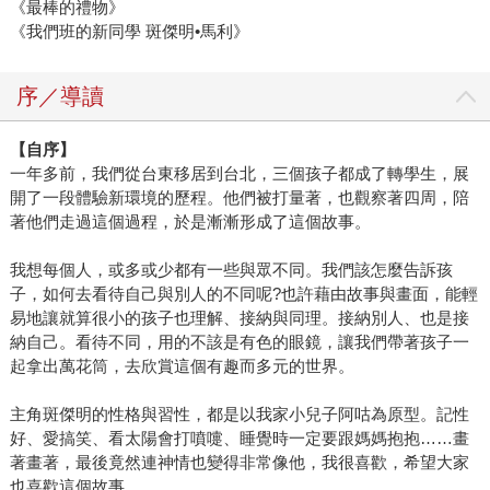
《最棒的禮物》
《我們班的新同學 斑傑明•馬利》
序／導讀
【自序】
一年多前，我們從台東移居到台北，三個孩子都成了轉學生，展
開了一段體驗新環境的歷程。他們被打量著，也觀察著四周，陪
著他們走過這個過程，於是漸漸形成了這個故事。
我想每個人，或多或少都有一些與眾不同。我們該怎麼告訴孩
子，如何去看待自己與別人的不同呢?也許藉由故事與畫面，能輕
易地讓就算很小的孩子也理解、接納與同理。接納別人、也是接
納自己。看待不同，用的不該是有色的眼鏡，讓我們帶著孩子一
起拿出萬花筒，去欣賞這個有趣而多元的世界。
主角斑傑明的性格與習性，都是以我家小兒子阿咕為原型。記性
好、愛搞笑、看太陽會打噴嚏、睡覺時一定要跟媽媽抱抱……畫
著畫著，最後竟然連神情也變得非常像他，我很喜歡，希望大家
也喜歡這個故事。