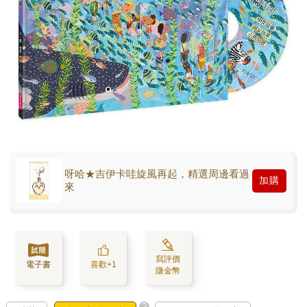
呀哈★吉伊卡哇旋風再起，精選周邊看過
加購
來
寫評價
電子書
喜歡+1
賺金幣
?