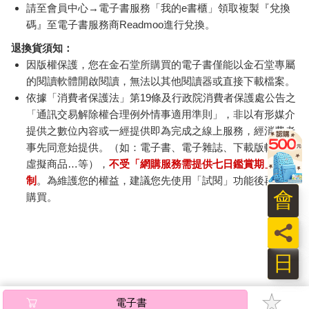
請至會員中心→電子書服務「我的e書櫃」領取複製『兌換
碼』至電子書服務商Readmoo進行兌換。
退換貨須知：
因版權保護，您在金石堂所購買的電子書僅能以金石堂專屬
的閱讀軟體開啟閱讀，無法以其他閱讀器或直接下載檔案。
依據「消費者保護法」第19條及行政院消費者保護處公告之
「通訊交易解除權合理例外情事適用準則」，非以有形媒介
提供之數位內容或一經提供即為完成之線上服務，經消費者
事先同意始提供。（如：電子書、電子雜誌、下載版軟體、
虛擬商品…等），
不受「網購服務需提供七日鑑賞期」的限
制
。為維護您的權益，建議您先使用「試閱」功能後再付款
會
購買。
員
日
電子書