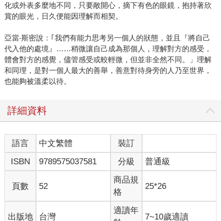
化或外表多麼地不同，只要敞開心，摘下有色的眼鏡，抱持著欣
賞的眼光，日久便能因理解而相契。
亞當‧斯密說：｢我們有能力思考另一個人的狀態，並且『將自己
代入他的處境』……稍微讓自己成為那個人，理解對方的感受，
體會對方的感覺，儘管感受或較輕微，但並非全然不同。」理解
和同理，是對一個人最大的善舉，善意對待身旁的人乃至世界，
也能夠被溫柔以待。
詳細資料
語言
中文繁體
裝訂
ISBN
9789575037581
分級
普通級
商品規
頁數
52
25*26
格
適讀年
出版地
台灣
7~10歲適讀