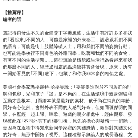
【推薦序】
編者的話
還記得甫發生不久的金鐘獎丁字褲風波，生活中有許許多多和我
們｢看起來｣不同的人，可能是家裡的外來移工，說著跟我們不同
的語言；可能是街上肢體障礙人士，用和我們不同的姿勢行動；
也可能是學校裡不同膚色的外籍同學，吃著和我們不同的食物，
有著不同的生活型態……這些無論是樣貌或生活行為看起來和我
們那麼不同的人，經歷過相處的點滴後其實會發現，原來，所有
一開始看見的｢不同｣底下，包藏了和你我非常多的相似之處。
美國社會學家瑪格麗特·哈格曼說：｢要能促進對於不同族群的理
解和包容，光和孩子「談」是不夠的，在生活環境中親身體驗和
互動才是根本。｣而繪本就是最好的素材。孩子尚在純真的年齡，
因好奇心使然，會對外表不同的人感到好奇，但如同斑傑明的同
學，在歷經一起上課、唱歌、遊戲的朝夕相處中，經由觀察、發
現彼此在｢不同外表下的相同｣後，原先的擔心與疑惑一一消除，
更因為在過程中得知來新同學家鄉的異國風情，激起對異國文化
的好奇，無形中開拓了視野。這種種顯示無論人的成長過程、文