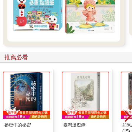
推薦必看
祕密中的祕密
臺灣漫遊錄
如果
(1