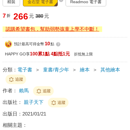
精裝
金石堂 電子書
Readmoo 電子書
266
7
折
元
380
元
認購希望書包，幫助弱勢孩童上學不中斷！
10
預計最高可得金幣
點
?
100累1點 4點抵1元
HAPPY GO享
折抵無上限
分類：
電子書
＞
童書/青少年
＞
繪本
＞
其他繪本
追蹤
作者：
賴馬
追蹤
出版社：
親子天下
追蹤
出版日：
2021/01/21
相關主題：