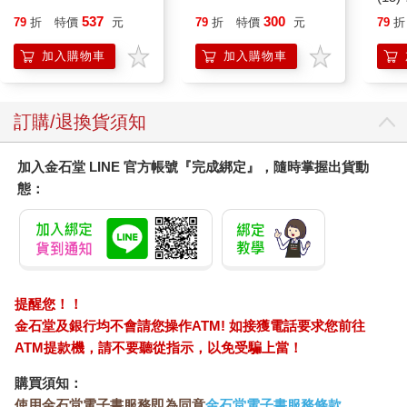
貓漫
537
300
79
折
特價
元
79
折
特價
元
79
折
加入購物車
加入購物車
訂購/退換貨須知
加入金石堂 LINE 官方帳號『完成綁定』，隨時掌握出貨動
態：
提醒您！！
金石堂及銀行均不會請您操作ATM! 如接獲電話要求您前往
ATM提款機，請不要聽從指示，以免受騙上當！
購買須知：
使用金石堂電子書服務即為同意
金石堂電子書服務條款
。