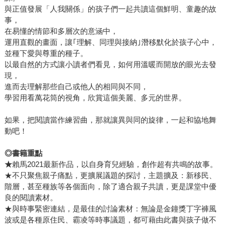
與正值發展「人我關係」的孩子們一起共讀這個鮮明、童趣的故
事，
在易懂的情節和多層次的意涵中，
運用直觀的畫面，讓｢理解、同理與接納｣潛移默化於孩子心中，
並種下愛與尊重的種子。
以最自然的方式讓小讀者們看見，如何用溫暖而開放的眼光去發
現，
進而去理解那些自己或他人的相同與不同，
學習用看萬花筒的視角，欣賞這個美麗、多元的世界。
如果，把閱讀當作練習曲，那就讓異與同的旋律，一起和協地舞
動吧！
◎書籍重點
★
賴馬2021最新作品，以自身育兒經驗，創作超有共鳴的故事。
★不只聚焦親子痛點，更擴展議題的探討，主題擴及：新移民、
階層，甚至種族等各個面向，除了適合親子共讀，更是課堂中優
良的閱讀素材。
★與時事緊密連結，是最佳的討論素材：無論是金鐘獎丁字褲風
波或是各種原住民、霸凌等時事議題，都可藉由此書與孩子做不