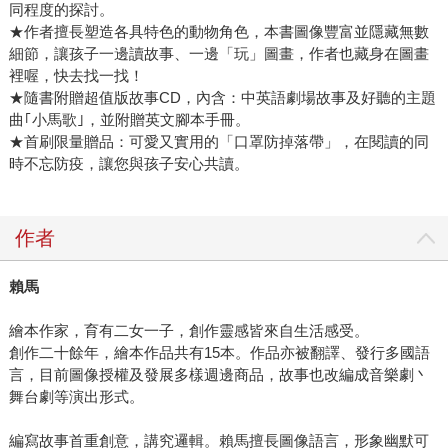
同程度的探討。
★作者擅長塑造各具特色的動物角色，本書圖像豐富並隱藏無數
細節，讓孩子一邊讀故事、一邊「玩」圖畫，作者也藏身在圖畫
裡喔，快去找一找！
★隨書附贈超值版故事CD，內含：中英語劇場故事及好聽的主題
曲｢小馬歌｣，並附贈英文腳本手冊。
★首刷限量贈品：可愛又實用的「口罩防掉落帶」，在閱讀的同
時不忘防疫，讓您與孩子安心共讀。
作者
賴馬
繪本作家，育有二女一子，創作靈感皆來自生活感受。
創作二十餘年，繪本作品共有15本。作品亦被翻譯、發行多國語
言，目前圖像授權及發展多樣週邊商品，故事也改編成音樂劇丶
舞台劇等演出形式。
編寫故事首重創意，講究邏輯。賴馬擅長圖像語言，形象幽默可